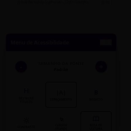
Rua Bernardo Guimarães, 1200 - Lourdes
Av. João Pinheir
Menu de Acessibilidade
TAMANHO DA FONTE
-
+
Padrão
H
|A|
B
DESTACAR
ESPAÇAMENTO
NEGRITO
TÍTULOS
CURSOR
GUIA DE
CONTRASTE
GRANDE
LEITURA