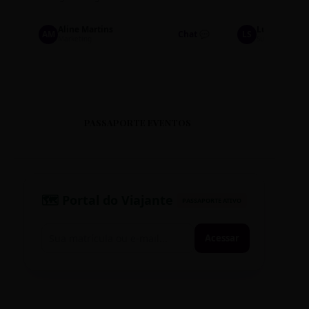
Aline Martins
Lucas Silva
AM
Chat 💬
LS
Marketing
Suporte TI
PASSAPORTE EVENTOS
🗺️ Portal do Viajante
PASSAPORTE ATIVO
Acessar