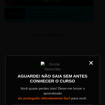
TV SINTETIZADO
Conheça melhor a norma culta do
DESTAQUE
português com muitas dicas.
LAYOUT PLAYER DOIS
×
CATEGORIA
Título do Painel
ESCOLA REESCRITAS
AGUARDE! NÃO SAIA SEM ANTES
Aula: Português Superfácil
CONHECER O CURSO
Descrição longa do evento.
Você quase perdeu isso! Deixe-me tornar o
00:00
00:00
aprendizado
Data / Horário
Localização
do português ridiculamente fácil
para você.
Sábado, 28 Out | 20:48
The Big Apple Cinema