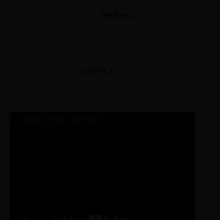
Detalhes →
Machado de Assis
Filme/Teatro
LAYOUT 03
● TRANSMISSÃO CORPORATIVA
ID: 2026-MINERAL