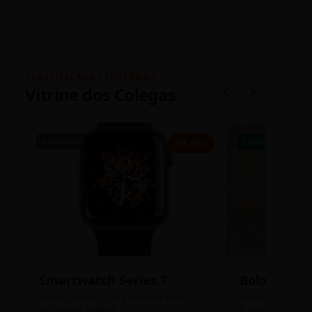
CLASSIFICADOS INTERNOS
Vitrine dos Colegas
SEMINOVO
CASEIRO
R$ 450
Smartwatch Series 7
Bolos de P
Perfeito estado, com 3 pulseiras extras e
Sabores: Ninho com
carregador original.
Encomendas até qu