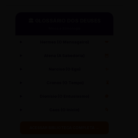
🏛️ GLOSSÁRIO DOS DEUSES
Mitos e Etimologia
Hermes (O Mensageiro)
🪽
Atena (A Sabedoria)
🦉
Narciso (O Ego)
✨
Cronos (O Tempo)
⏳
Dionísio (O Entusiasmo)
🍇
Caos (O Início)
🌀
ACESSAR BIBLIOTECA COMPLETA →