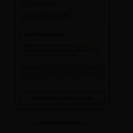
O "Que"ísmo ✍️
Verbos de Elocução 🗣️
CONDUTA JORNALÍSTICA
Ouvir o outro lado:
É regra, não opção. A
ausência de resposta deve ser registrada:
"Até
o fechamento, não houve retorno."
Off total:
Se a fonte pediu sigilo, a identidade é
sagrada. Mas cuidado: não deixe a fonte pautar
o veículo.
BAIXAR MANUAL COMPLETO (.PDF)
GLOSSÁRIO DOS DEUSES 01