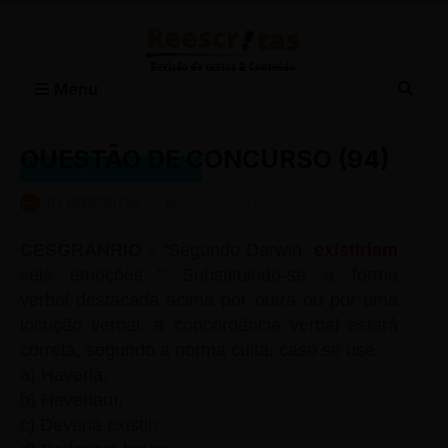
Menu
QUESTÃO DE CONCURSO (94)
QUESTÕES DE CONCURSO
BY
REESCRITAS
-
MARÇO 29, 2015
CESGRANRIO -
"Segundo Darwin,
existiriam
seis emoções..." Substituindo-se a forma
verbal destacada acima por outra ou por uma
locução verbal, a concordância verbal estará
correta, segundo a norma culta, caso se use:
a) Haveria;
b) Haveriam;
c) Deveria existir;