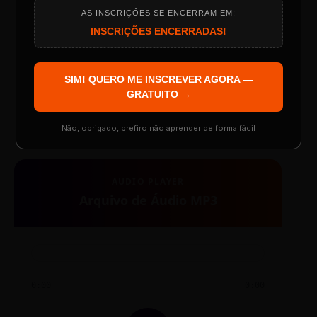
AS INSCRIÇÕES SE ENCERRAM EM:
Programação do Evento
INSCRIÇÕES ENCERRADAS!
SIM! QUERO ME INSCREVER AGORA —
TESTE NOVO PLAYER
Palestrantes Confirmados
GRATUITO →
Não, obrigado, prefiro não aprender de forma fácil
Resgatar Ingresso Grátis
AUDIO PLAYER
Arquivo de Áudio MP3
0:00
0:00