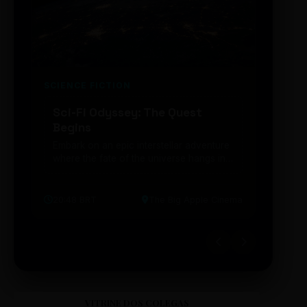
SCIENCE FICTION
FUTUR
Sci-Fi Odyssey: The Quest
Neon
Begins
203
Embark on an epic interstellar adventure
Explor
where the fate of the universe hangs in
cibern
the balance. Prepare to be transported...
intelig
20:48 BRT
The Big Apple Cinema
19:30 
VITRINE DOS COLEGAS