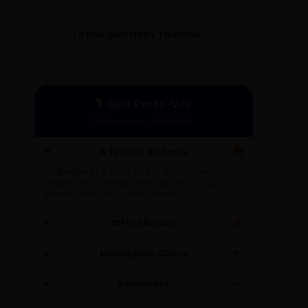
GLOSSÁRIO MÍDIA TRAINING
🎙️ Guia Porta-Voz
Performance e Autoridade
A Técnica da Ponte
🌉
O
"Bridging"
é a arte de sair de uma pergunta
difícil e voltar ao seu ponto-chave. Ex: "Isso é
interessante, mas o foco principal é..."
Off the Record
🔇
Mensagens-Chave
🔑
Soundbites
✂️