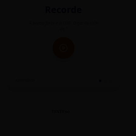
Recorde
"A sílaba forte é o COR. Diga: Re-CÓR-
"O
de."
SINTETIZADO
TESTE90