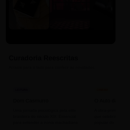
LIVRO
CINE
PODCAST
Sintetizado
Auto da
ECA Digital
Compadecida
Curadoria Reescritas
Arraste para o lado para conferir as novidades.
LEITURA
CINEMA
Dom Casmurro
O Auto da Com
Uma jornada psicológica pela elite
A obra-prima de A
brasileira do século XIX. Essencial
que celebra o folclo
para entender a ironia machadiana.
popular do nosso S