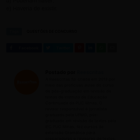
d) Poderiam haver;
e) Haveria de existir.
Tags
QUESTÕES DE CONCURSO
Postado por
Reescritas
A Reescritas foi criada em 2013 por
meio das profícuas aulas do curso
de pós-graduação em revisão de
textos do Instituto de Educação
Continuada da PUC Minas. O
revisor responsável é jornalista
graduado pela UFMG, pós-
graduado em revisão de textos pelo
IEC PUC Minas, fez cursos de
extensão Gramática para
preparadores e revisores de textos;