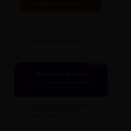
ENVIAR PARA MEU E-MAIL →
Ao clicar, você receberá o guia em instantes.
MANUAL DOS MANUAIS 2
GRÁTIS
Manual dos Manuais
A curadoria definitiva da
Gazeta Reescritas
para sua redação.
✓
50+ Regras de Ouro (Folha/Estadão)
✓
Guia de Ética e Conduta 2026
✓
Checklist "Antifake" de Edição