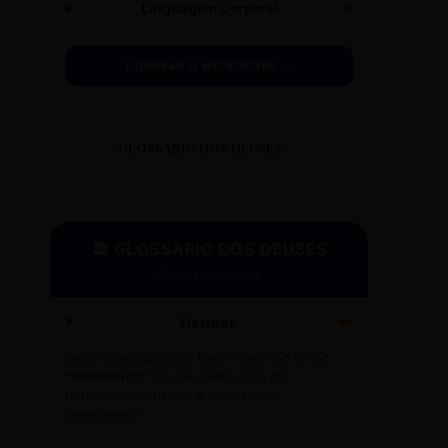
Linguagem Corporal
🧍
DOMINAR O MICROFONE →
GLOSSÁRIO DOS DEUSES
🏛️ GLOSSÁRIO DOS DEUSES
Mitos e Etimologia
Hermes
🪽
Deus da eloquência. Deu origem ao termo
"Hermético"
. No seu texto, fuja do
hermetismo: busque a clareza do
mensageiro!