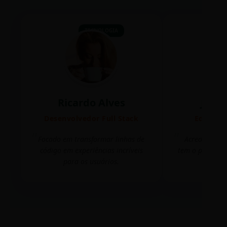
TECNOLOGIA
Ricardo Alves
Juli
Desenvolvedor Full Stack
Editora 
Focado em transformar linhas de
Acredito que
código em experiências incríveis
tem o poder de
para os usuários.
mudar 