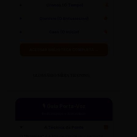
Cronos (O Tempo)
⏳
Dionísio (O Entusiasmo)
🍇
Caos (O Início)
🌀
ACESSAR BIBLIOTECA COMPLETA →
GLOSSÁRIO MÍDIA TRAINING
🎙️ Guia Porta-Voz
Performance e Autoridade
A Técnica da Ponte
🌉
O
"Bridging"
é a arte de sair de uma pergunta