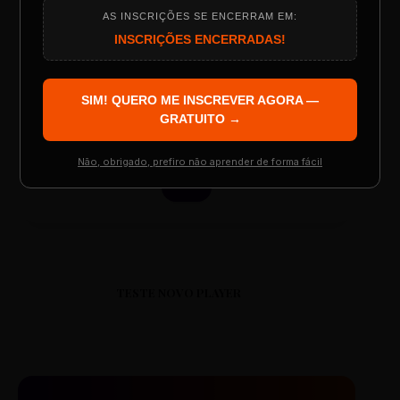
AS INSCRIÇÕES SE ENCERRAM EM:
Programação do Evento
ESCOLA REESCRITAS
INSCRIÇÕES ENCERRADAS!
Aula: Português Superfácil
SIM! QUERO ME INSCREVER AGORA —
Palestrantes Confirmados
GRATUITO →
00:00
00:00
Não, obrigado, prefiro não aprender de forma fácil
Resgatar Ingresso Grátis
TESTE NOVO PLAYER