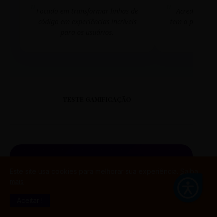
Focado em transformar linhas de
Acredito que
código em experiências incríveis
tem o poder de
para os usuários.
mudar 
TESTE GAMIFICAÇÃO
PORTAL DO ALUNO
Este site usa cookies para melhorar sua experiência.
Saiba
mais
SINTETIZADO
Aceitar !