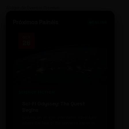
Widget de Eventos Premium
Próximos Painéis
ONLINE
OCT
NOV
28
14
SCIENCE FICTION
FUTUR
Sci-Fi Odyssey: The Quest
Neon
Begins
203
Embark on an epic interstellar adventure
Explor
where the fate of the universe hangs in
cibern
the balance. Prepare to be transported...
intelig