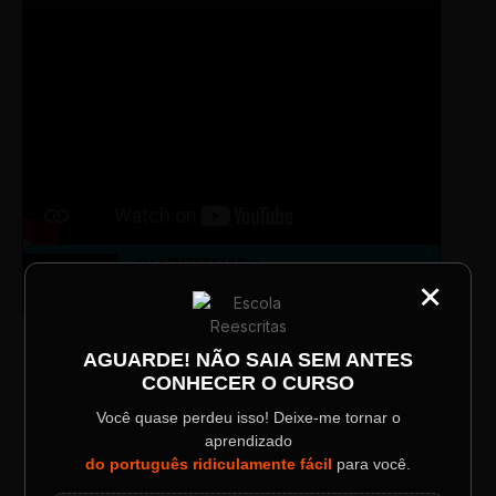
TV SINTETIZADO
×
Conheça melhor a norma culta do
DESTAQUE
CATEGORIA
português com muitas dicas.
Título do Painel
AGUARDE! NÃO SAIA SEM ANTES
CONHECER O CURSO
LAYOUT PLAYER DOIS
Descrição longa do evento.
Você quase perdeu isso! Deixe-me tornar o
aprendizado
Data / Horário
Localização
do português ridiculamente fácil
para você.
Sábado, 28 Out | 20:48
The Big Apple Cinema