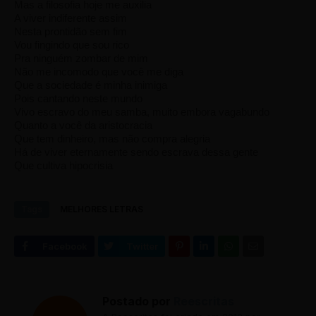
Mas a filosofia hoje me auxilia
A viver indiferente assim
Nesta prontidão sem fim
Vou fingindo que sou rico
Pra ninguém zombar de mim
Não me incomodo que você me diga
Que a sociedade é minha inimiga
Pois cantando neste mundo
Vivo escravo do meu samba, muito embora vagabundo
Quanto a você da aristocracia
Que tem dinheiro, mas não compra alegria
Há de viver eternamente sendo escrava dessa gente
Que cultiva hipocrisia
Tags
MELHORES LETRAS
Postado por
Reescritas