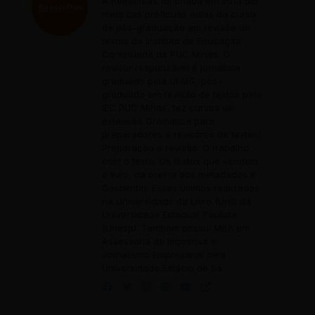
A Reescritas foi criada em 2013 por
meio das profícuas aulas do curso
de pós-graduação em revisão de
textos do Instituto de Educação
Continuada da PUC Minas. O
revisor responsável é jornalista
graduado pela UFMG, pós-
graduado em revisão de textos pelo
IEC PUC Minas, fez cursos de
extensão Gramática para
preparadores e revisores de textos;
Preparação e revisão: O trabalho
com o texto; Os textos que vendem
o livro, da orelha aos metadados e
Gostwriter. Esses últimos realizados
na Universidade do Livro (Unil) da
Universidade Estadual Paulista
(Unesp). Também possui MBA em
Assessoria de Imprensa e
Jornalismo Empresarial pela
Universidade Estácio de Sá.