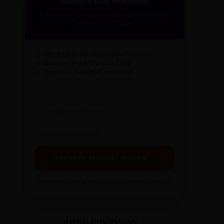
Manual dos Manuais
A curadoria definitiva da
Gazeta Reescritas
para sua redação.
✓
50+ Regras de Ouro (Folha/Estadão)
✓
Guia de Ética e Conduta 2026
✓
Checklist "Antifake" de Edição
RECEBER MANUAL AGORA →
Prometemos: nada de spam, apenas conteúdo sintetizado.
MANUAL DOS MANUAIS