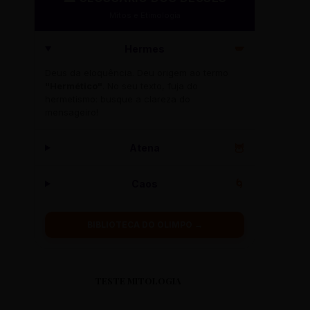
Mitos e Etimologia
Hermes
🪽
Deus da eloquência. Deu origem ao termo
"Hermético"
. No seu texto, fuja do
hermetismo: busque a clareza do
mensageiro!
Atena
🦉
Caos
🌀
BIBLIOTECA DO OLIMPO →
TESTE MITOLOGIA