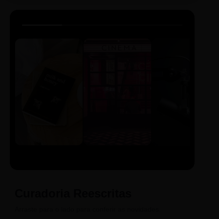
LIVRO
CINE
PODCAST
Sintetizado
Auto da
ECA Digital
Compadecida
Curadoria Reescritas
Arraste para o lado para conferir as novidades.