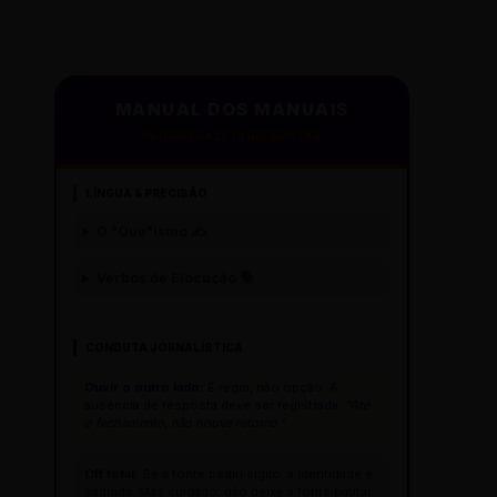
MANUAL DOS MANUAIS
PADRÃO GAZETA REESCRITAS
LÍNGUA & PRECISÃO
O "Que"ísmo ✍️
Verbos de Elocução 🗣️
CONDUTA JORNALÍSTICA
Ouvir o outro lado:
É regra, não opção. A
ausência de resposta deve ser registrada:
"Até
o fechamento, não houve retorno."
Off total:
Se a fonte pediu sigilo, a identidade é
sagrada. Mas cuidado: não deixe a fonte pautar