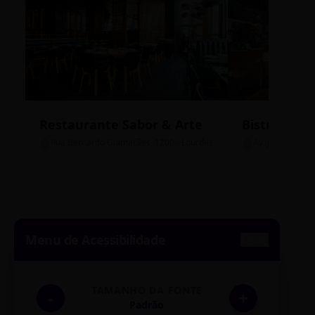
Restaurante Sabor & Arte
Bistrô Cent
Rua Bernardo Guimarães, 1200 - Lourdes
Av. João Pinheir
Menu de Acessibilidade
TAMANHO DA FONTE
-
+
Padrão