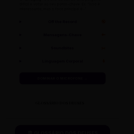
difícil e voltar ao seu ponto-chave. Ex: "Isso é
interessante, mas o foco principal é..."
Off the Record
🔇
Mensagens-Chave
🔑
Soundbites
✂️
Linguagem Corporal
🧍
DOMINAR O MICROFONE →
GLOSSÁRIO DOS DEUSES
🏛️ GLOSSÁRIO DOS DEUSES