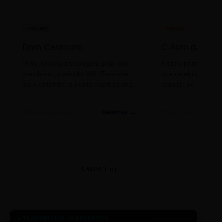
LEITURA
CINEMA
Dom Casmurro
O Auto da Com
Uma jornada psicológica pela elite
A obra-prima de A
brasileira do século XIX. Essencial
que celebra o folclo
para entender a ironia machadiana.
popular do nosso S
Detalhes →
Machado de Assis
Filme/Teatro
LAYOUT 03
● TRANSMISSÃO CORPORATIVA
ID: 2026-MINERAL