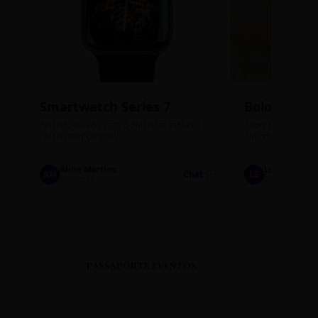
Smartwatch Series 7
Bolos de P
Perfeito estado, com 3 pulseiras extras e
Sabores: Ninho com
carregador original.
Encomendas até qu
Aline Martins
Lucas Silva
AM
Chat 💬
LS
Marketing
Suporte TI
PASSAPORTE EVENTOS