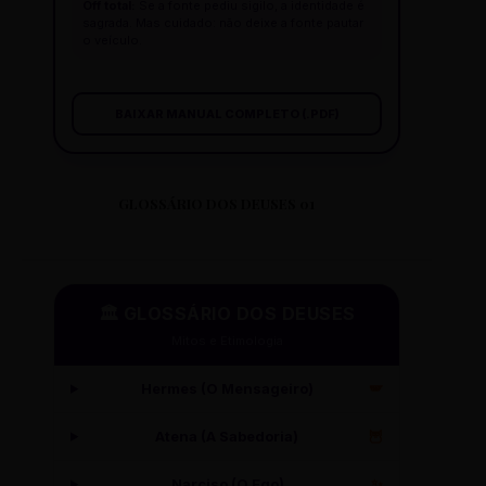
Off total:
Se a fonte pediu sigilo, a identidade é
sagrada. Mas cuidado: não deixe a fonte pautar
o veículo.
BAIXAR MANUAL COMPLETO (.PDF)
GLOSSÁRIO DOS DEUSES 01
🏛️ GLOSSÁRIO DOS DEUSES
Mitos e Etimologia
Hermes (O Mensageiro)
🪽
Atena (A Sabedoria)
🦉
Narciso (O Ego)
✨