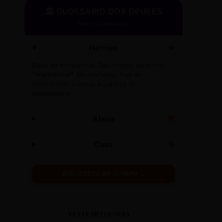
🏛️ GLOSSÁRIO DOS DEUSES
Mitos e Etimologia
Hermes
🪽
Deus da eloquência. Deu origem ao termo
"Hermético"
. No seu texto, fuja do
hermetismo: busque a clareza do
mensageiro!
Atena
🦉
Caos
🌀
BIBLIOTECA DO OLIMPO →
TESTE MITOLOGIA