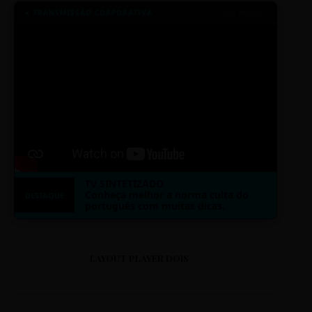
● TRANSMISSÃO CORPORATIVA
ID: 2026-MINERAL
TV SINTETIZADO
Conheça melhor a norma culta do
DESTAQUE
português com muitas dicas.
LAYOUT PLAYER DOIS