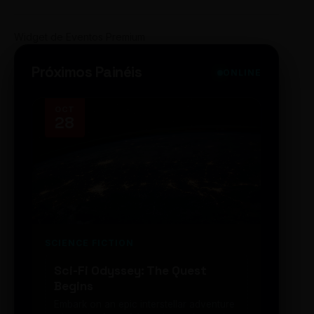
Widget de Eventos Premium
Próximos Painéis
ONLINE
OCT
NOV
28
14
SCIENCE FICTION
FUTUR
Sci-Fi Odyssey: The Quest
Neon
Begins
203
Embark on an epic interstellar adventure
Explor