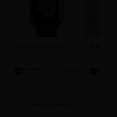
Smartwatch Series 7
Bolos de P
Perfeito estado, com 3 pulseiras extras e
Sabores: Ninho com
carregador original.
Encomendas até qu
Aline Martins
Lucas Silva
AM
Chat 💬
LS
Marketing
Suporte TI
PASSAPORTE EVENTOS