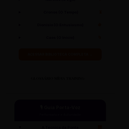
Cronos (O Tempo)
⏳
Dionísio (O Entusiasmo)
🍇
Caos (O Início)
🌀
ACESSAR BIBLIOTECA COMPLETA →
GLOSSÁRIO MÍDIA TRAINING
🎙️ Guia Porta-Voz
Performance e Autoridade
A Técnica da Ponte
🌉