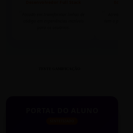
Desenvolvedor Full Stack
Editora 
Focado em transformar linhas de
Acredito que
código em experiências incríveis
tem o poder de
para os usuários.
mudar 
TESTE GAMIFICAÇÃO
PORTAL DO ALUNO
SINTETIZADO