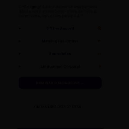
O
"Bridging"
é a arte de sair de uma pergunta
difícil e voltar ao seu ponto-chave. Ex: "Isso é
interessante, mas o foco principal é..."
Off the Record
🔇
Mensagens-Chave
🔑
Soundbites
✂️
Linguagem Corporal
🧍
DOMINAR O MICROFONE →
GLOSSÁRIO DOS DEUSES