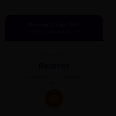
Pronúncia Superfácil
Deslize para ver mais palavras
COMO SE FALA?
Recorde
"A sílaba forte é o COR. Diga: Re-CÓR-
"O
de."