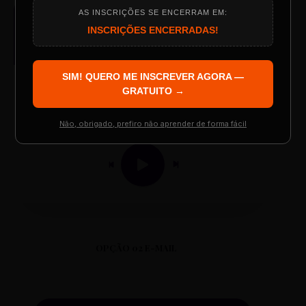
AS INSCRIÇÕES SE ENCERRAM EM:
AUDIO PLAYER
Programação do Evento
INSCRIÇÕES ENCERRADAS!
Arquivo de Áudio MP3
SIM! QUERO ME INSCREVER AGORA —
Palestrantes Confirmados
GRATUITO →
0:00
0:00
Não, obrigado, prefiro não aprender de forma fácil
Resgatar Ingresso Grátis
OPÇÃO 02 E-MAIL