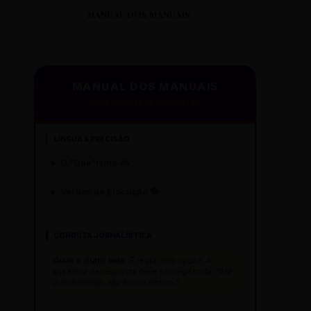
MANUAL DOS MANUAIS
MANUAL DOS MANUAIS
PADRÃO GAZETA REESCRITAS
LÍNGUA & PRECISÃO
O "Que"ísmo ✍️
Verbos de Elocução 🗣️
CONDUTA JORNALÍSTICA
Ouvir o outro lado:
É regra, não opção. A
ausência de resposta deve ser registrada:
"Até
o fechamento, não houve retorno."