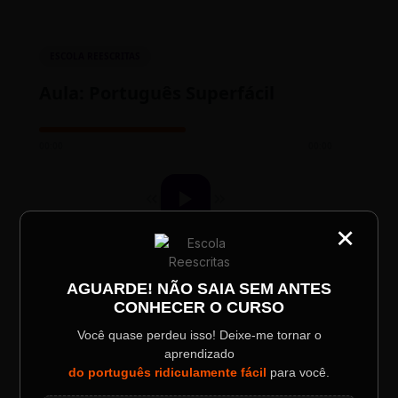
ESCOLA REESCRITAS
Aula: Português Superfácil
00:00
00:00
×
CATEGORIA
Título do Painel
AGUARDE! NÃO SAIA SEM ANTES
CONHECER O CURSO
Descrição longa do evento.
TESTE NOVO PLAYER
Você quase perdeu isso! Deixe-me tornar o
aprendizado
Data / Horário
Localização
do português ridiculamente fácil
para você.
Sábado, 28 Out | 20:48
The Big Apple Cinema