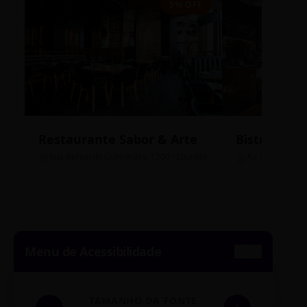
5% OFF
Restaurante Sabor & Arte
Bistrô Cent
Rua Bernardo Guimarães, 1200 - Lourdes
Av. João Pinheir
Menu de Acessibilidade
TAMANHO DA FONTE