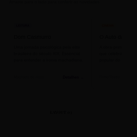
Arraste para o lado para conferir as novidades.
LEITURA
CINEMA
Dom Casmurro
O Auto da Com
Uma jornada psicológica pela elite
A obra-prima de A
brasileira do século XIX. Essencial
que celebra o folclo
para entender a ironia machadiana.
popular do nosso S
Detalhes →
Machado de Assis
Filme/Teatro
LAYOUT 03