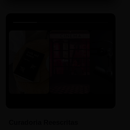
LIVRO
CINE
PODCAST
Sintetizado
Auto da
ECA Digital
Compadecida
Curadoria Reescritas