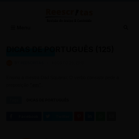
Menu
DICAS DE PORTUGUÊS (125)
DICAS DE PORTUGUÊS
BY
REESCRITAS
-
AGOSTO 29, 2015
Ensina a mestra Dad Squarisi: O verbo consistir pede a
preposição
“em”
.
Tags
DICAS DE PORTUGUÊS