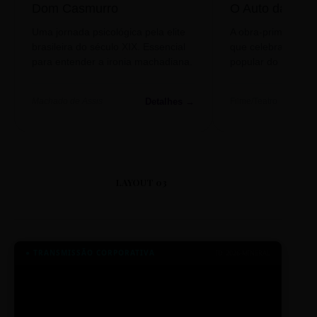
Dom Casmurro
O Auto da Com
Uma jornada psicológica pela elite
A obra-prima de A
brasileira do século XIX. Essencial
que celebra o folclo
para entender a ironia machadiana.
popular do nosso S
Detalhes →
Machado de Assis
Filme/Teatro
LAYOUT 03
● TRANSMISSÃO CORPORATIVA
ID: 2026-MINERAL