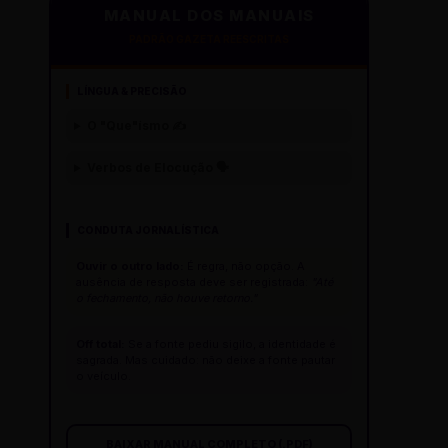
MANUAL DOS MANUAIS
PADRÃO GAZETA REESCRITAS
LÍNGUA & PRECISÃO
O "Que"ísmo ✍️
Verbos de Elocução 🗣️
CONDUTA JORNALÍSTICA
Ouvir o outro lado:
É regra, não opção. A
ausência de resposta deve ser registrada:
"Até
o fechamento, não houve retorno."
Off total:
Se a fonte pediu sigilo, a identidade é
sagrada. Mas cuidado: não deixe a fonte pautar
o veículo.
BAIXAR MANUAL COMPLETO (.PDF)