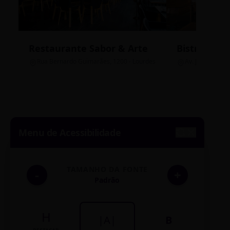
Restaurante Sabor & Arte
Bistrô Cent
Rua Bernardo Guimarães, 1200 - Lourdes
Av. João Pinheir
Menu de Acessibilidade
TAMANHO DA FONTE
-
+
Padrão
H
|A|
B