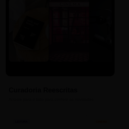
LIVRO
CINE
PODCAST
Sintetizado
Auto da
ECA Digital
Compadecida
Curadoria Reescritas
Arraste para o lado para conferir as novidades.
LEITURA
CINEMA