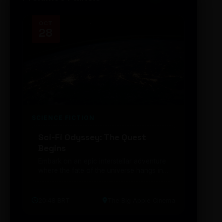
OCT
NOV
28
14
SCIENCE FICTION
FUTUR
Sci-Fi Odyssey: The Quest
Neon
Begins
203
Embark on an epic interstellar adventure
Explor
where the fate of the universe hangs in
cibern
the balance. Prepare to be transported...
intelig
20:48 BRT
The Big Apple Cinema
19:30 