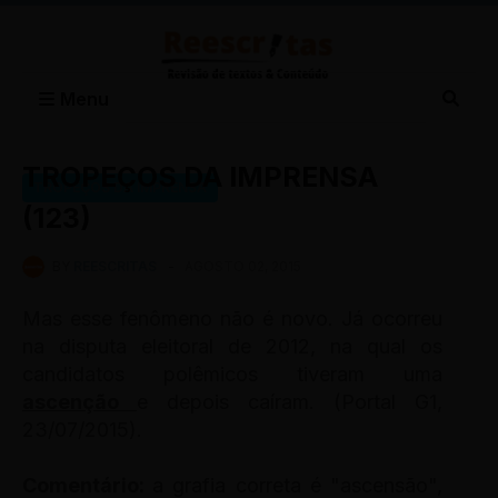
Menu
TROPEÇOS DA IMPRENSA
TROPEÇOS DA IMPRENSA
(123)
BY
REESCRITAS
-
AGOSTO 02, 2015
Mas esse fenômeno não é novo. Já ocorreu
na disputa eleitoral de 2012, na qual os
candidatos polêmicos tiveram uma
ascenção
e depois caíram. (Portal G1,
23/07/2015).
Comentário:
a grafia correta é "ascensão",