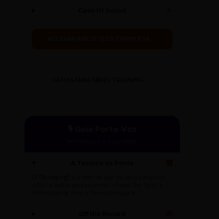
Caos (O Início)
🌀
ACESSAR BIBLIOTECA COMPLETA →
GLOSSÁRIO MÍDIA TRAINING
🎙️ Guia Porta-Voz
Performance e Autoridade
A Técnica da Ponte
🌉
O
"Bridging"
é a arte de sair de uma pergunta
difícil e voltar ao seu ponto-chave. Ex: "Isso é
interessante, mas o foco principal é..."
Off the Record
🔇