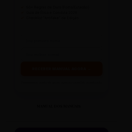
✓
50+ Regras de Ouro (Folha/Estadão)
✓
Guia de Ética e Conduta 2026
✓
Checklist "Antifake" de Edição
RECEBER MANUAL AGORA →
Prometemos: nada de spam, apenas conteúdo sintetizado.
MANUAL DOS MANUAIS