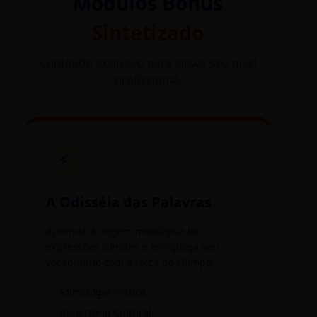
Módulos Bônus
Sintetizado
Conteúdo exclusivo para elevar seu nível
profissional.
⚡
A Odisséia das Palavras
Aprenda a origem mitológica de
expressões comuns e enriqueça seu
vocabulário com a força do Olimpo.
✓
Etimologia Prática
✓
Repertório Cultural