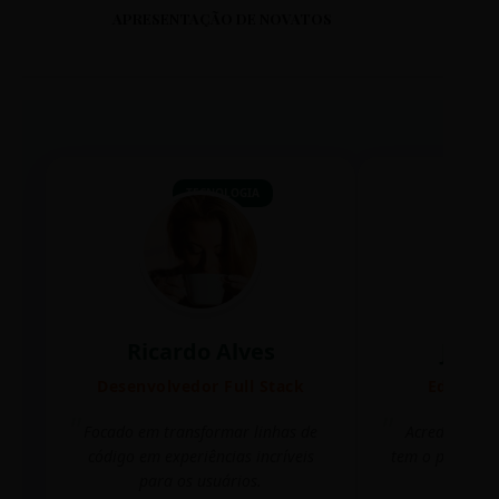
APRESENTAÇÃO DE NOVATOS
TECNOLOGIA
Ricardo Alves
Juli
Desenvolvedor Full Stack
Editora 
Focado em transformar linhas de
Acredito que
código em experiências incríveis
tem o poder de
para os usuários.
mudar 