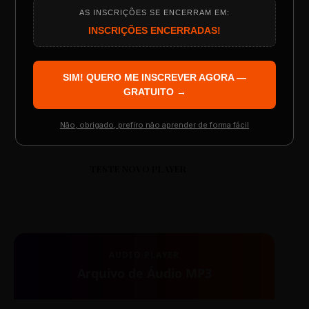
AS INSCRIÇÕES SE ENCERRAM EM:
Programação do Evento
INSCRIÇÕES ENCERRADAS!
00:00
00:00
SIM! QUERO ME INSCREVER AGORA —
Palestrantes Confirmados
GRATUITO →
Não, obrigado, prefiro não aprender de forma fácil
Resgatar Ingresso Grátis
TESTE NOVO PLAYER
AUDIO PLAYER
Arquivo de Áudio MP3