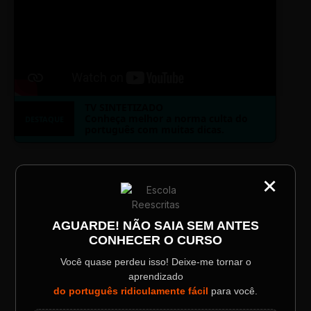
TV SINTETIZADO
Conheça melhor a norma culta do
DESTAQUE
português com muitas dicas.
×
CATEGORIA
LAYOUT PLAYER DOIS
Título do Painel
AGUARDE! NÃO SAIA SEM ANTES
CONHECER O CURSO
Descrição longa do evento.
Você quase perdeu isso! Deixe-me tornar o
aprendizado
ESCOLA REESCRITAS
Data / Horário
Localização
do português ridiculamente fácil
para você.
Sábado, 28 Out | 20:48
The Big Apple Cinema
Aula: Português Superfácil