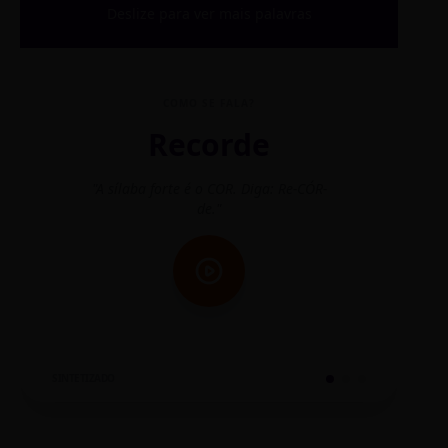
Deslize para ver mais palavras
COMO SE FALA?
Recorde
"A sílaba forte é o COR. Diga: Re-CÓR-
"O
de."
SINTETIZADO