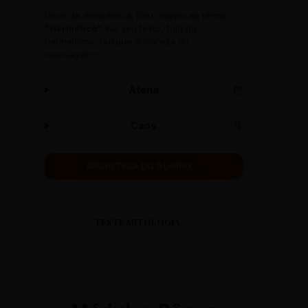
Deus da eloquência. Deu origem ao termo
"Hermético"
. No seu texto, fuja do
hermetismo: busque a clareza do
mensageiro!
Atena
🦉
Caos
🌀
BIBLIOTECA DO OLIMPO →
TESTE MITOLOGIA