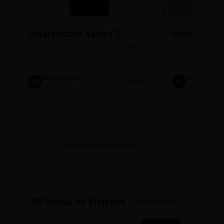
Smartwatch Series 7
Bolos de P
Perfeito estado, com 3 pulseiras extras e
Sabores: Ninho com
carregador original.
Encomendas até qu
Aline Martins
Lucas Silva
AM
Chat 💬
LS
Marketing
Suporte TI
PASSAPORTE EVENTOS
🗺️ Portal do Viajante
PASSAPORTE ATIVO