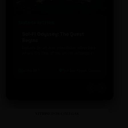
SCIENCE FICTION
FUTUR
Sci-Fi Odyssey: The Quest
Neon
Begins
203
Embark on an epic interstellar adventure
Explor
where the fate of the universe hangs in
cibern
the balance. Prepare to be transported...
intelig
20:48 BRT
The Big Apple Cinema
19:30 
VITRINE DOS COLEGAS