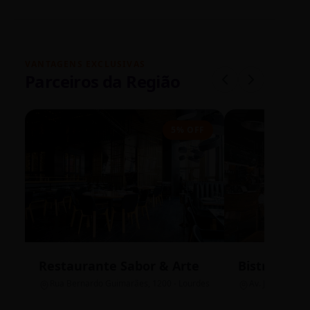
VANTAGENS EXCLUSIVAS
Parceiros da Região
5% OFF
Restaurante Sabor & Arte
Bistrô Cent
Rua Bernardo Guimarães, 1200 - Lourdes
Av. João Pinheir