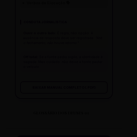
Verbos de Elocução 🗣️
CONDUTA JORNALÍSTICA
Ouvir o outro lado:
É regra, não opção. A
ausência de resposta deve ser registrada:
"Até
o fechamento, não houve retorno."
Off total:
Se a fonte pediu sigilo, a identidade é
sagrada. Mas cuidado: não deixe a fonte pautar
o veículo.
BAIXAR MANUAL COMPLETO (.PDF)
GLOSSÁRIO DOS DEUSES 01