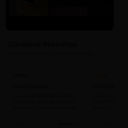
LIVRO
CINE
PODCAST
Sintetizado
Auto da
ECA Digital
Compadecida
Curadoria Reescritas
Arraste para o lado para conferir as novidades.
LEITURA
CINEMA
Dom Casmurro
O Auto da Com
Uma jornada psicológica pela elite
A obra-prima de A
brasileira do século XIX. Essencial
que celebra o folclo
para entender a ironia machadiana.
popular do nosso S
Detalhes →
Machado de Assis
Filme/Teatro