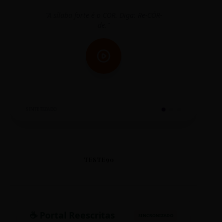
"A sílaba forte é o COR. Diga: Re-CÓR-
"O
de."
SINTETIZADO
TESTE90
☕ Portal Reescritas
SINCRONIZADO