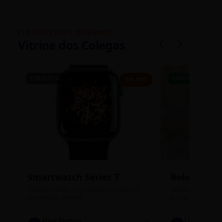
CLASSIFICADOS INTERNOS
Vitrine dos Colegas
SEMINOVO
CASEIRO
R$ 450
Smartwatch Series 7
Bolos de P
Perfeito estado, com 3 pulseiras extras e
Sabores: Ninho com
carregador original.
Encomendas até qu
Aline Martins
Lucas Silva