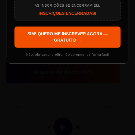
AS INSCRIÇÕES SE ENCERRAM EM:
Programação do Evento
INSCRIÇÕES ENCERRADAS!
TESTE NOVO PLAYER
SIM! QUERO ME INSCREVER AGORA —
Palestrantes Confirmados
GRATUITO →
Não, obrigado, prefiro não aprender de forma fácil
AUDIO PLAYER
Resgatar Ingresso Grátis
Arquivo de Áudio MP3
0:00
0:00