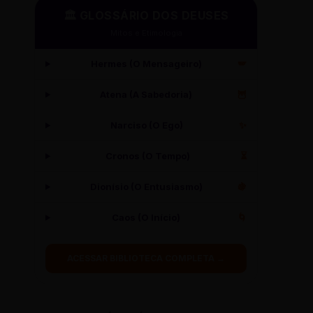
🏛️ GLOSSÁRIO DOS DEUSES
Mitos e Etimologia
Hermes (O Mensageiro)
🪽
Atena (A Sabedoria)
🦉
Narciso (O Ego)
✨
Cronos (O Tempo)
⏳
Dionísio (O Entusiasmo)
🍇
Caos (O Início)
🌀
ACESSAR BIBLIOTECA COMPLETA →