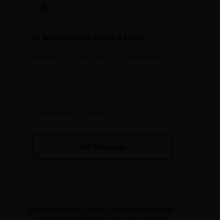
🎙️
O Microfone Sem Medo
Domine a fala em público e entrevistas
com técnicas de porta-voz e eliminação de
vícios.
✓
Técnica da Ponte
✓
Performance Verbal
Ver Protocolo
Dica de Mestre:
O bônus de
Media Training
é
o complemento ideal para o seu perfil de