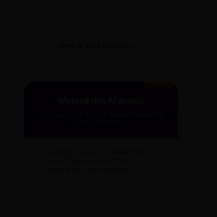
Ao clicar, você receberá o guia em instantes.
MANUAL DOS MANUAIS 2
GRÁTIS
Manual dos Manuais
A curadoria definitiva da
Gazeta Reescritas
para sua redação.
✓
50+ Regras de Ouro (Folha/Estadão)
✓
Guia de Ética e Conduta 2026
✓
Checklist "Antifake" de Edição