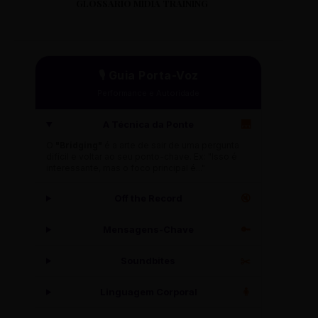
GLOSSÁRIO MÍDIA TRAINING
🎙️ Guia Porta-Voz
Performance e Autoridade
A Técnica da Ponte
🌉
O
"Bridging"
é a arte de sair de uma pergunta
difícil e voltar ao seu ponto-chave. Ex: "Isso é
interessante, mas o foco principal é..."
Off the Record
🔇
Mensagens-Chave
🔑
Soundbites
✂️
Linguagem Corporal
🧍