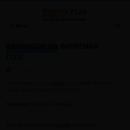
Menu
TROPEÇOS DA IMPRENSA
TROPEÇOS DA IMPRENSA
(133)
BY
REESCRITAS
-
NOVEMBRO 29, 2015
Já no domingo (11), será
exibida
a peça infantil "Princesas e
Heróis", às 17h.
(Portal G1, 9/10/2015).
Comentário:
Veja dicas de Português
Já no domingo (11), será
encenada
a peça infantil