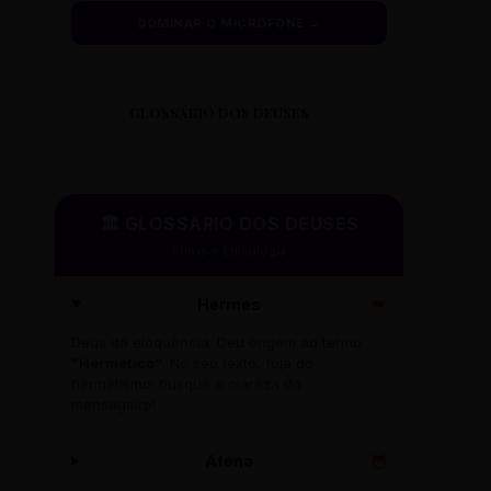
DOMINAR O MICROFONE →
GLOSSÁRIO DOS DEUSES
🏛️ GLOSSÁRIO DOS DEUSES
Mitos e Etimologia
Hermes
🪽
Deus da eloquência. Deu origem ao termo
"Hermético"
. No seu texto, fuja do
hermetismo: busque a clareza do
mensageiro!
Atena
🦉