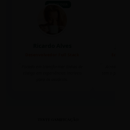
TECNOLOGIA
Ricardo Alves
Juli
Desenvolvedor Full Stack
Editora 
Focado em transformar linhas de
Acredito que
código em experiências incríveis
tem o poder de
para os usuários.
mudar 
TESTE GAMIFICAÇÃO