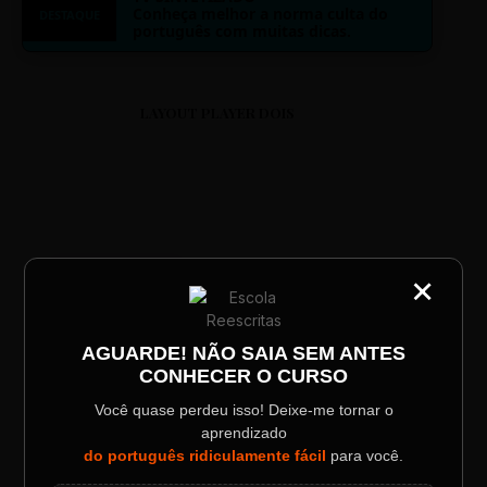
Conheça melhor a norma culta do
DESTAQUE
português com muitas dicas.
LAYOUT PLAYER DOIS
ESCOLA REESCRITAS
×
CATEGORIA
Aula: Português Superfácil
Título do Painel
AGUARDE! NÃO SAIA SEM ANTES
CONHECER O CURSO
Descrição longa do evento.
00:00
00:00
Você quase perdeu isso! Deixe-me tornar o
aprendizado
Data / Horário
Localização
do português ridiculamente fácil
para você.
Sábado, 28 Out | 20:48
The Big Apple Cinema