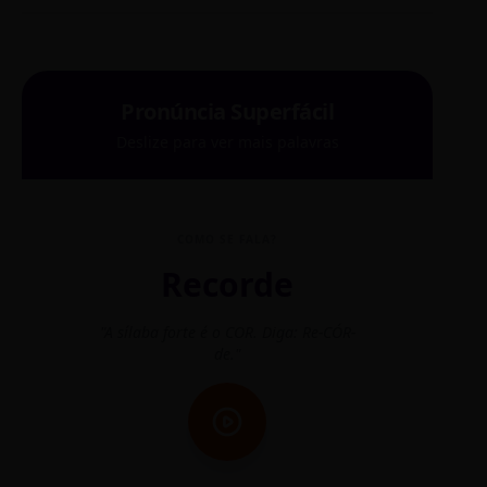
Pronúncia Superfácil
Deslize para ver mais palavras
COMO SE FALA?
Recorde
"A sílaba forte é o COR. Diga: Re-CÓR-
"O
de."