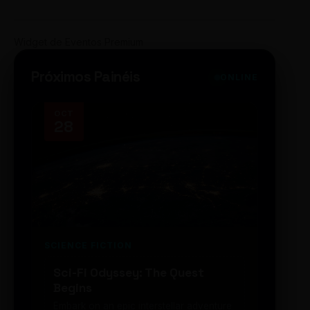
Widget de Eventos Premium
Próximos Painéis
ONLINE
OCT
NOV
28
14
SCIENCE FICTION
FUTUR
Sci-Fi Odyssey: The Quest
Neon
Begins
203
Embark on an epic interstellar adventure
Explor