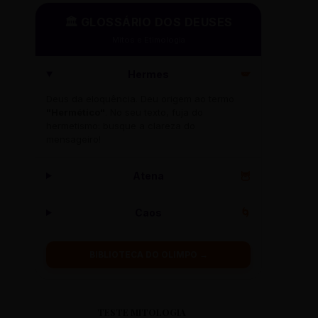
🏛️ GLOSSÁRIO DOS DEUSES
Mitos e Etimologia
Hermes
🪽
Deus da eloquência. Deu origem ao termo
"Hermético"
. No seu texto, fuja do
hermetismo: busque a clareza do
mensageiro!
Atena
🦉
Caos
🌀
BIBLIOTECA DO OLIMPO →
TESTE MITOLOGIA