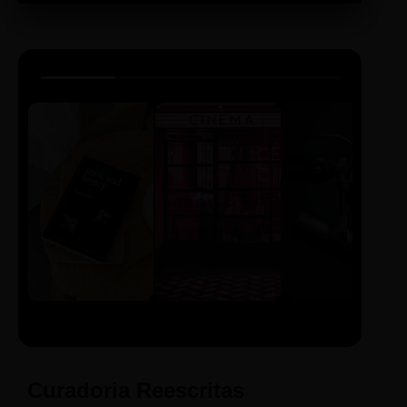
LIVRO
CINE
PODCAST
Sintetizado
Auto da
ECA Digital
Compadecida
Curadoria Reescritas