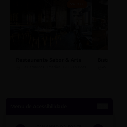
5% OFF
Restaurante Sabor & Arte
Bistrô Cent
Rua Bernardo Guimarães, 1200 - Lourdes
Av. João Pinheir
Menu de Acessibilidade
TAMANHO DA FONTE