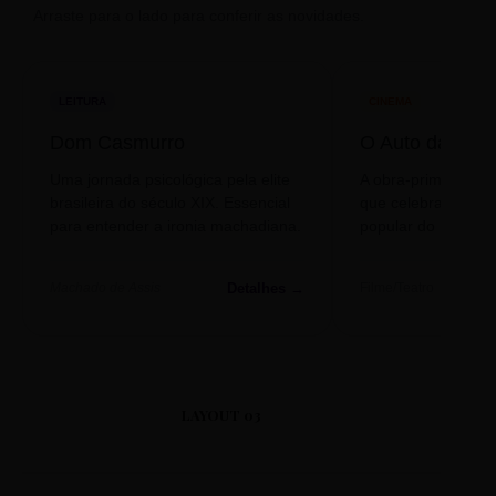
Arraste para o lado para conferir as novidades.
LEITURA
CINEMA
Dom Casmurro
O Auto da Com
Uma jornada psicológica pela elite
A obra-prima de A
brasileira do século XIX. Essencial
que celebra o folclo
para entender a ironia machadiana.
popular do nosso S
Detalhes →
Machado de Assis
Filme/Teatro
LAYOUT 03