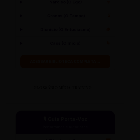
Narciso (O Ego)
✨
Cronos (O Tempo)
⏳
Dionísio (O Entusiasmo)
🍇
Caos (O Início)
🌀
ACESSAR BIBLIOTECA COMPLETA →
GLOSSÁRIO MÍDIA TRAINING
🎙️ Guia Porta-Voz
Performance e Autoridade