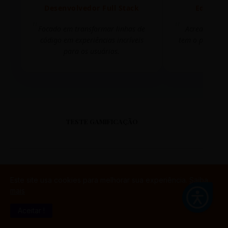
Desenvolvedor Full Stack
Editora 
Focado em transformar linhas de
Acredito que
código em experiências incríveis
tem o poder de
para os usuários.
mudar 
TESTE GAMIFICAÇÃO
Este site usa cookies para melhorar sua experiência.
Saiba
PORTAL DO ALUNO
mais
Aceitar !
SINTETIZADO