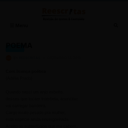
Menu
POEMA
POEMA
BY
REESCRITAS
-
DEZEMBRO 13, 2015
Com licença poética
(Adélia Prado)
Quando nasci um anjo esbelto,
desses que tocam trombeta, anunciou:
vai carregar bandeira.
Cargo muito pesado pra mulher,
esta espécie ainda envergonhada.
Aceito os subterfúgios que me cabem,