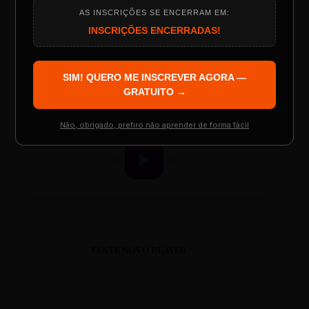
AS INSCRIÇÕES SE ENCERRAM EM:
Programação do Evento
INSCRIÇÕES ENCERRADAS!
ESCOLA REESCRITAS
Aula: Português Superfácil
SIM! QUERO ME INSCREVER AGORA —
Palestrantes Confirmados
GRATUITO →
00:00
00:00
Não, obrigado, prefiro não aprender de forma fácil
Resgatar Ingresso Grátis
TESTE NOVO PLAYER