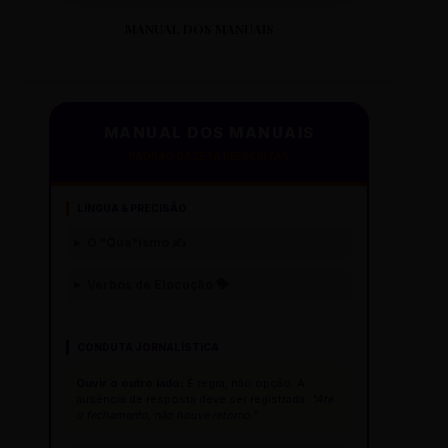
MANUAL DOS MANUAIS
MANUAL DOS MANUAIS
PADRÃO GAZETA REESCRITAS
LÍNGUA & PRECISÃO
O "Que"ísmo ✍️
Verbos de Elocução 🗣️
CONDUTA JORNALÍSTICA
Ouvir o outro lado:
É regra, não opção. A
ausência de resposta deve ser registrada:
"Até
o fechamento, não houve retorno."