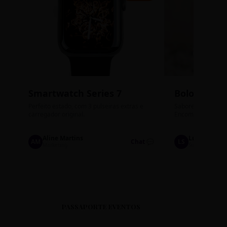
Smartwatch Series 7
Bolos de P
Perfeito estado, com 3 pulseiras extras e
Sabores: Ninho com
carregador original.
Encomendas até qu
Aline Martins
Lucas Silva
AM
Chat 💬
LS
Marketing
Suporte TI
PASSAPORTE EVENTOS