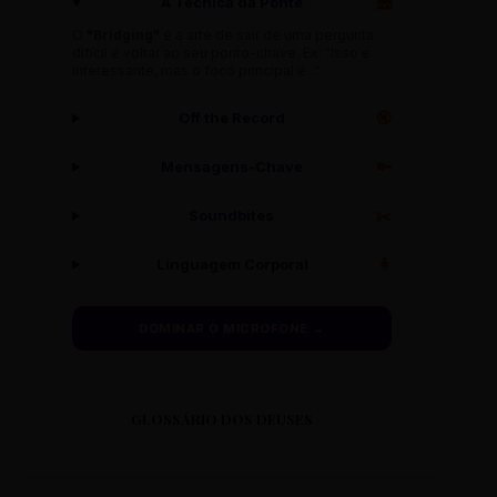
A Técnica da Ponte
🌉
O
"Bridging"
é a arte de sair de uma pergunta
difícil e voltar ao seu ponto-chave. Ex: "Isso é
interessante, mas o foco principal é..."
Off the Record
🔇
Mensagens-Chave
🔑
Soundbites
✂️
Linguagem Corporal
🧍
DOMINAR O MICROFONE →
GLOSSÁRIO DOS DEUSES