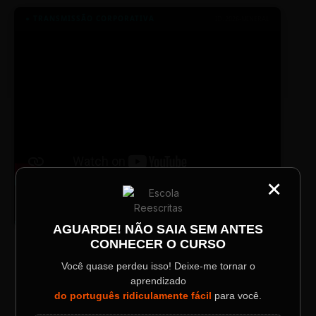
● TRANSMISSÃO CORPORATIVA
ID: 2026-MINERAL
×
CATEGORIA
TV SINTETIZADO
Título do Painel
Conheça melhor a norma culta do
DESTAQUE
português com muitas dicas.
AGUARDE! NÃO SAIA SEM ANTES
CONHECER O CURSO
Descrição longa do evento.
Você quase perdeu isso! Deixe-me tornar o
LAYOUT PLAYER DOIS
aprendizado
Data / Horário
Localização
do português ridiculamente fácil
para você.
Sábado, 28 Out | 20:48
The Big Apple Cinema