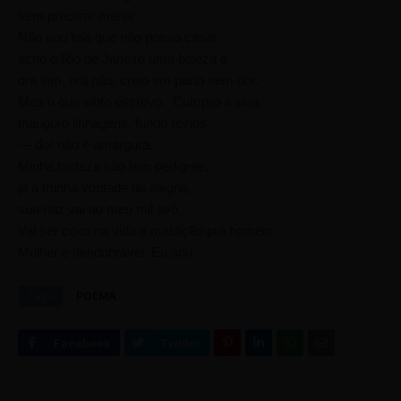
sem precisar mentir.
Não sou feia que não possa casar,
acho o Rio de Janeiro uma beleza e
ora sim, ora não, creio em parto sem dor.
Mas o que sinto escrevo. Cumpro a sina.
Inauguro linhagens, fundo reinos
— dor não é amargura.
Minha tristeza não tem pedigree,
já a minha vontade de alegria,
sua raiz vai ao meu mil avô.
Vai ser coxo na vida é maldição pra homem.
Mulher é desdobrável. Eu sou.
Tags
POEMA