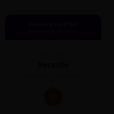
Pronúncia Superfácil
Deslize para ver mais palavras
COMO SE FALA?
Recorde
"A sílaba forte é o COR. Diga: Re-CÓR-
"O
de."