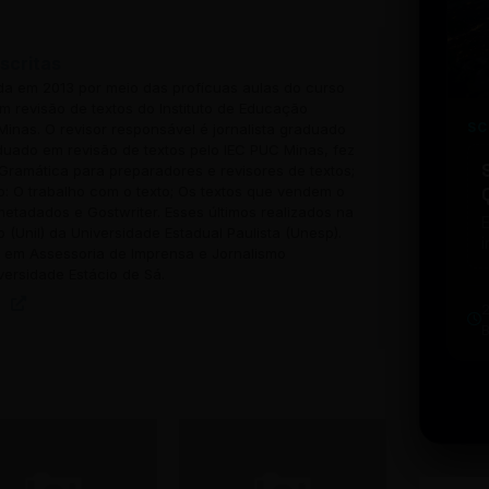
scritas
ada em 2013 por meio das profícuas aulas do curso
 revisão de textos do Instituto de Educação
SC
inas. O revisor responsável é jornalista graduado
uado em revisão de textos pelo IEC PUC Minas, fez
Gramática para preparadores e revisores de textos;
o: O trabalho com o texto; Os textos que vendem o
 metadados e Gostwriter. Esses últimos realizados na
o (Unil) da Universidade Estadual Paulista (Unesp).
i
em Assessoria de Imprensa e Jornalismo
w
versidade Estácio de Sá.
u
b
t