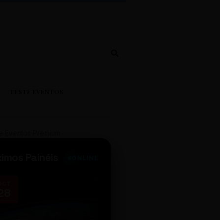
TESTE EVENTOS
e Eventos Premium
ximos Painéis
ONLINE
OCT
NOV
28
14