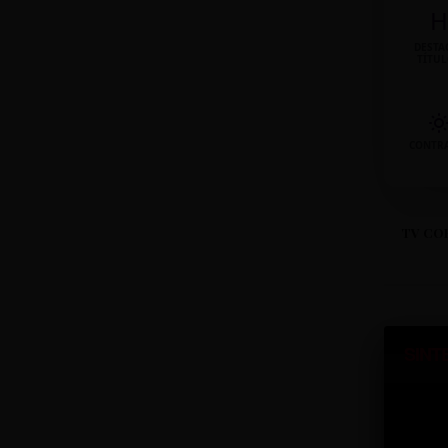
H
DESTA
TÍTU
CONTR
TV CO
SINT