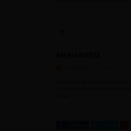
MENSAGEM
BY
REESCRITAS
-
DEZEMBRO 27, 20
A Reescritas deseja a todos os inter
Serão 366 dias a serem mais bem vividos
29 dias.