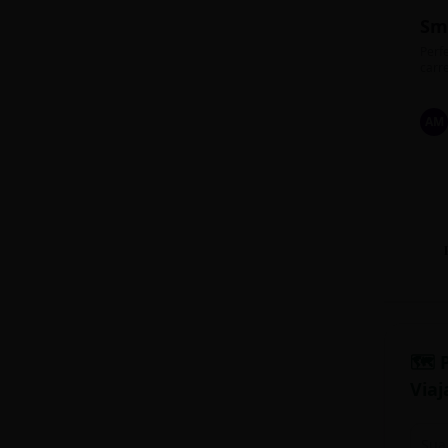
Sm
Perfe
carre
AM
🗺️ 
Viaj