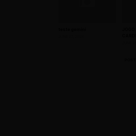
teste gemini
JOGO
CARDS
JUNE 27, 2026
JUNE 2
POST
0 Comments