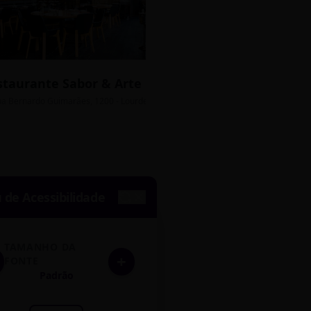
staurante Sabor & Arte
Bistrô Central
sso Grátis
ua Bernardo Guimarães, 1200 - Lourdes
Av. João Pinheiro, 450 - 
de Acessibilidade
TAMANHO DA
+
FONTE
Padrão