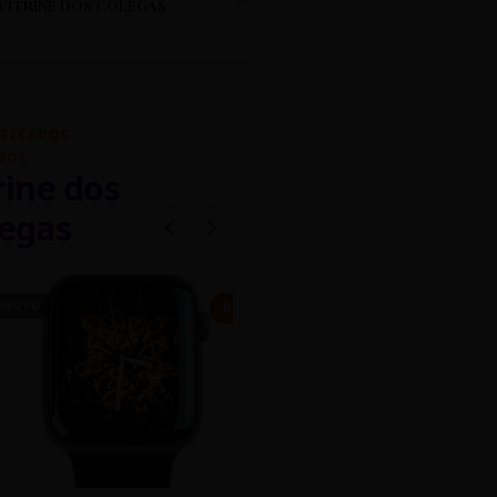
VITRINE DOS COLEGAS
IFICADOS
NOS
rine dos
egas
INOVO
CASEIRO
R$ 450