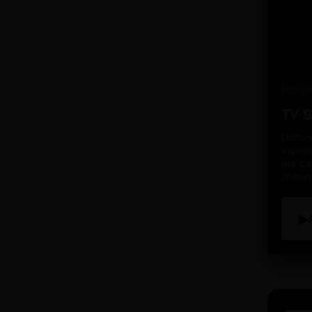
98% re
TV 
Domine
experi
prátic
comun
▶