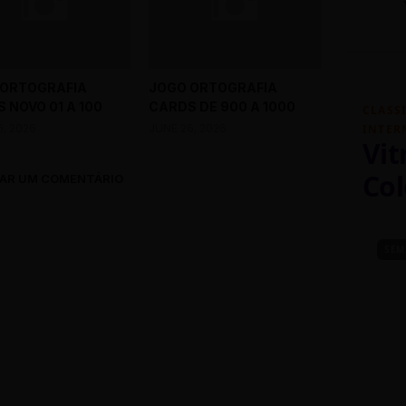
 ORTOGRAFIA
JOGO ORTOGRAFIA
 NOVO 01 A 100
CARDS DE 900 A 1000
CLASS
6, 2026
JUNE 26, 2026
INTER
Vit
Col
AR UM COMENTÁRIO
SEM