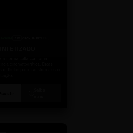
levante
2026
A10
4K Ultra HD
SINTETIZADO
 a norma culta com uma
ência cinematográfica. Dicas
as e diretas para transformar sua
icação.
Saiba
i
Assistir
mais