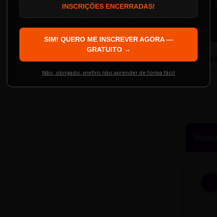
AS INSCRIÇÕES SE ENCERRAM EM:
INSCRIÇÕES ENCERRADAS!
Localização
The Big Apple Cinema
SIM! QUERO ME INSCREVER AGORA —
Re
 Evento
GRATUITO →
Resgatar Ingre
R
Não, obrigado, prefiro não aprender de forma fácil
Menu 
-