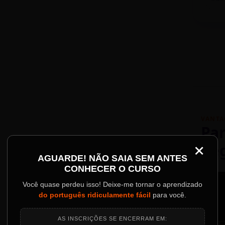
VANTA
Par
×
Re
Palestrantes Confir
AGUARDE! NÃO SAIA SEM ANTES
CONHECER O CURSO
ainel
Você quase perdeu isso! Deixe-me tornar o aprendizado
do português ridiculamente fácil
para você.
o evento.