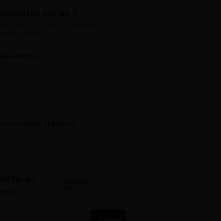
artwatch Series 7
Bolos de Pote G
ito estado, com 3 pulseiras extras e
Sabores: Ninho com Nutella 
gador original.
Encomendas até quinta!
Aline Martins
Lucas Silva
Chat 💬
LS
Marketing
Suporte TI
PASSAPORTE EVENTOS
Portal do
PASSAPORTE
ATIVO
ante
Acessar