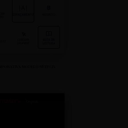
|A|
B
CAR
ESPAÇAMENTO
NEGRITO
LOS
CURSOR
GUIA DE
ASTE
GRANDE
LEITURA
RPORATIVA MODELO NETFLIX
ETIZADO+
Original