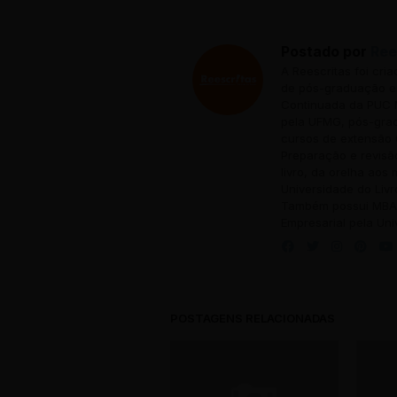
Postado por
Ree
A Reescritas foi cri
de pós-graduação em
Continuada da PUC M
pela UFMG, pós-grad
cursos de extensão 
Preparação e revisã
livro, da orelha aos
Universidade do Livr
Também possui MBA 
Empresarial pela Uni
POSTAGENS RELACIONADAS