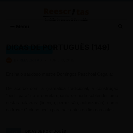
Menu
DICAS DE PORTUGUÊS (149)
DICAS DE PORTUGUÊS
BY
REESCRITAS
-
ABRIL 10, 2016
Ensina o saudoso mestre Domingos Paschoal Cegalla:
De acordo com a gramática tradicional, a construção
“pedir para” só é correta quanto se pode subtender uma
destas palavras: (licença, permissão, autorização), como
na frase: O aluno pediu para sair antes do fim das aulas.
Tags
DICAS DE PORTUGUÊS