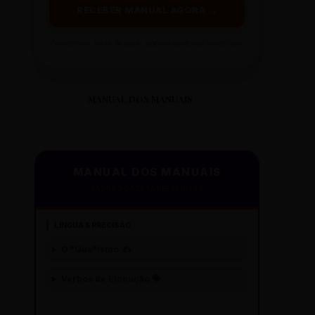
RECEBER MANUAL AGORA →
Prometemos: nada de spam, apenas conteúdo sintetizado.
MANUAL DOS MANUAIS
MANUAL DOS MANUAIS
PADRÃO GAZETA REESCRITAS
LÍNGUA & PRECISÃO
O "Que"ísmo ✍️
Verbos de Elocução 🗣️