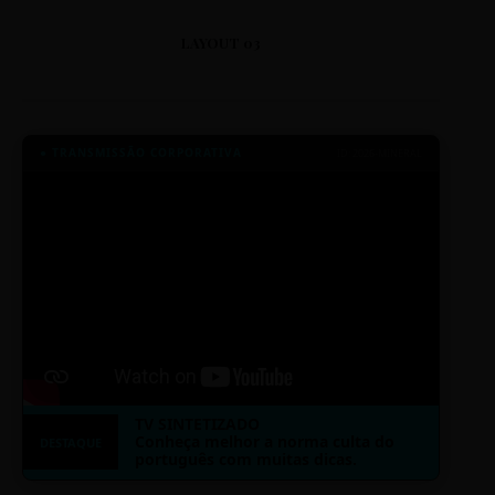
LAYOUT 03
● TRANSMISSÃO CORPORATIVA
ID: 2026-MINERAL
TV SINTETIZADO
Conheça melhor a norma culta do
DESTAQUE
português com muitas dicas.