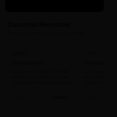
LIVRO
CINE
PODCAST
Sintetizado
Auto da
ECA Digital
Compadecida
Curadoria Reescritas
Arraste para o lado para conferir as novidades.
LEITURA
CINEMA
Dom Casmurro
O Auto da Com
Uma jornada psicológica pela elite
A obra-prima de A
brasileira do século XIX. Essencial
que celebra o folclo
para entender a ironia machadiana.
popular do nosso S
Detalhes →
Machado de Assis
Filme/Teatro