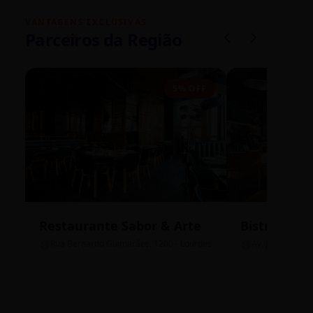
VANTAGENS EXCLUSIVAS
Parceiros da Região
5% OFF
Restaurante Sabor & Arte
Bistrô Cent
Rua Bernardo Guimarães, 1200 - Lourdes
Av. João Pinheir