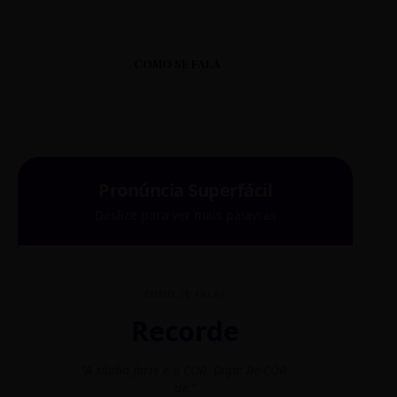
COMO SE FALA
Pronúncia Superfácil
Deslize para ver mais palavras
COMO SE FALA?
Recorde
"A sílaba forte é o COR. Diga: Re-CÓR-
"O
de."