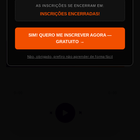
AS INSCRIÇÕES SE ENCERRAM EM:
TESTE NOVO PLAYER
Programação do Evento
INSCRIÇÕES ENCERRADAS!
SIM! QUERO ME INSCREVER AGORA —
Palestrantes Confirmados
GRATUITO →
AUDIO PLAYER
Arquivo de Áudio MP3
Não, obrigado, prefiro não aprender de forma fácil
Resgatar Ingresso Grátis
0:00
0:00