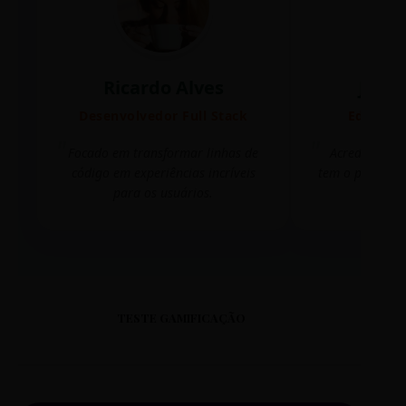
Ricardo Alves
Juli
Desenvolvedor Full Stack
Editora 
Focado em transformar linhas de
Acredito que
código em experiências incríveis
tem o poder de
para os usuários.
mudar 
TESTE GAMIFICAÇÃO