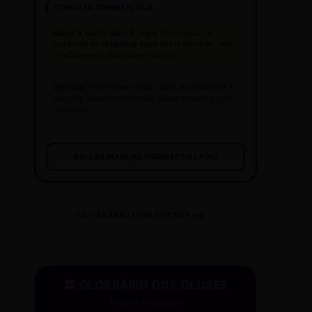
CONDUTA JORNALÍSTICA
Ouvir o outro lado:
É regra, não opção. A
ausência de resposta deve ser registrada:
"Até
o fechamento, não houve retorno."
Off total:
Se a fonte pediu sigilo, a identidade é
sagrada. Mas cuidado: não deixe a fonte pautar
o veículo.
BAIXAR MANUAL COMPLETO (.PDF)
GLOSSÁRIO DOS DEUSES 01
🏛️ GLOSSÁRIO DOS DEUSES
Mitos e Etimologia