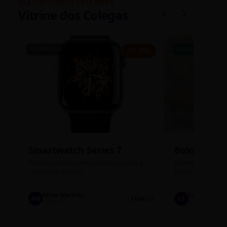
CLASSIFICADOS INTERNOS
Vitrine dos Colegas
SEMINOVO
CASEIRO
R$ 450
Smartwatch Series 7
Bolos de P
Perfeito estado, com 3 pulseiras extras e
Sabores: Ninho com
carregador original.
Encomendas até qu
Aline Martins
Lucas Silva
AM
Chat 💬
LS
Marketing
Suporte TI