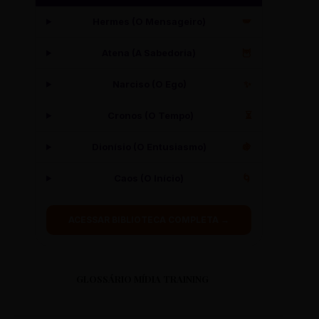
Hermes (O Mensageiro)
🪽
Atena (A Sabedoria)
🦉
Narciso (O Ego)
✨
Cronos (O Tempo)
⏳
Dionísio (O Entusiasmo)
🍇
Caos (O Início)
🌀
ACESSAR BIBLIOTECA COMPLETA →
GLOSSÁRIO MÍDIA TRAINING