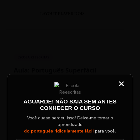
LAYOUT PLAYER DOIS
ESCOLA REESCRITAS
Aula: Português Superfácil
×
CATEGORIA
Título do Painel
00:00
00:00
AGUARDE! NÃO SAIA SEM ANTES
CONHECER O CURSO
Descrição longa do evento.
Você quase perdeu isso! Deixe-me tornar o
aprendizado
Data / Horário
Localização
do português ridiculamente fácil
para você.
Sábado, 28 Out | 20:48
The Big Apple Cinema