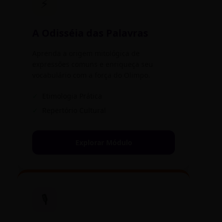
⚡
A Odisséia das Palavras
Aprenda a origem mitológica de
expressões comuns e enriqueça seu
vocabulário com a força do Olimpo.
✓
Etimologia Prática
✓
Repertório Cultural
Explorar Módulo
🎙️