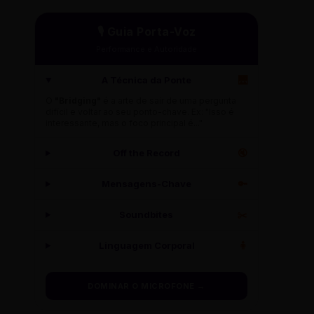
🎙️ Guia Porta-Voz
Performance e Autoridade
A Técnica da Ponte
🌉
O
"Bridging"
é a arte de sair de uma pergunta
difícil e voltar ao seu ponto-chave. Ex: "Isso é
interessante, mas o foco principal é..."
Off the Record
🔇
Mensagens-Chave
🔑
Soundbites
✂️
Linguagem Corporal
🧍
DOMINAR O MICROFONE →