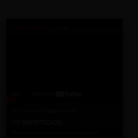
SINTETIZADO+
Original
98% relevante
2026
A10
4K Ultra HD
TV SINTETIZADO
Domine a norma culta com uma experiência
cinematográfica. Dicas práticas e diretas para