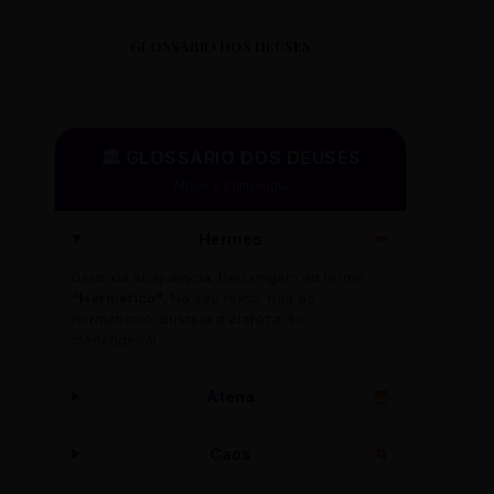
GLOSSÁRIO DOS DEUSES
🏛️ GLOSSÁRIO DOS DEUSES
Mitos e Etimologia
Hermes
🪽
Deus da eloquência. Deu origem ao termo
"Hermético"
. No seu texto, fuja do
hermetismo: busque a clareza do
mensageiro!
Atena
🦉
Caos
🌀