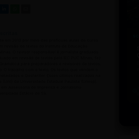
scritas
SC
ada em 2013 por meio das profícuas aulas do curso
 revisão de textos do Instituto de Educação
inas. O revisor responsável é jornalista graduado
uado em revisão de textos pelo IEC PUC Minas, fez
Gramática para preparadores e revisores de textos;
i
o: O trabalho com o texto; Os textos que vendem o
w
 metadados e Gostwriter. Esses últimos realizados na
u
o (Unil) da Universidade Estadual Paulista (Unesp).
b
em Assessoria de Imprensa e Jornalismo
t
versidade Estácio de Sá.