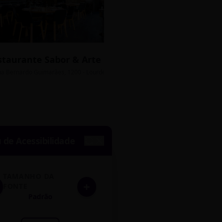
staurante Sabor & Arte
Bistrô Central
sso Grátis
ua Bernardo Guimarães, 1200 - Lourdes
Av. João Pinheiro, 450 - 
de Acessibilidade
TAMANHO DA
+
FONTE
Padrão