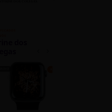
VITRINE DOS COLEGAS
IFICADOS
NOS
rine dos
egas
INOVO
CASEIRO
R$ 450