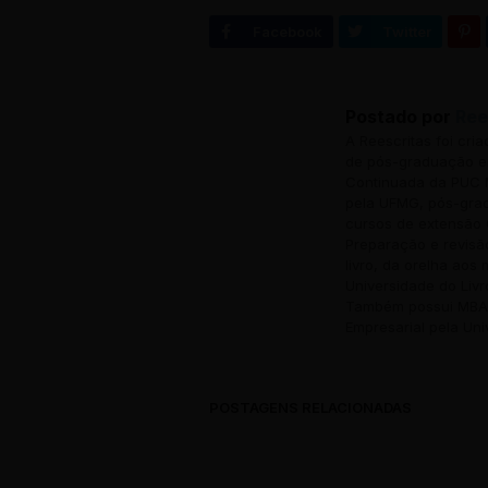
Postado por
Ree
A Reescritas foi cri
de pós-graduação em
Continuada da PUC M
pela UFMG, pós-grad
cursos de extensão 
Preparação e revisã
livro, da orelha aos
Universidade do Livr
Também possui MBA 
Empresarial pela Uni
POSTAGENS RELACIONADAS