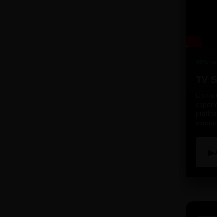
98% re
TV 
Domine
experi
prátic
comun
▶