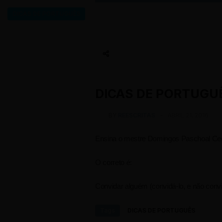
DICAS DE PORTUGUÊ
DICAS DE PORTUGUÊS
BY
REESCRITAS
-
ABRIL 21, 2016
Ensina o mestre Domingos Paschoal Ceg
O correto é:
Convidar alguém (convidá-lo, e não convi
Tags
DICAS DE PORTUGUÊS