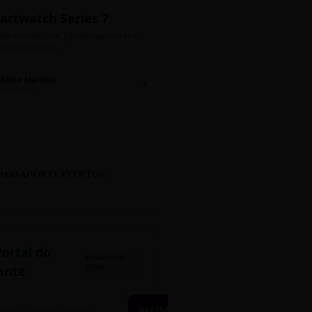
artwatch Series 7
Bolos de Pote G
ito estado, com 3 pulseiras extras e
Sabores: Ninho com Nutella 
gador original.
Encomendas até quinta!
Aline Martins
Lucas Silva
Chat 💬
LS
Marketing
Suporte TI
PASSAPORTE EVENTOS
Portal do
PASSAPORTE
ATIVO
ante
Acessar