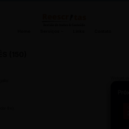
Home
Serviços
Links
Contato
S (150)
Widget d
alla:
Pró
dar-lhe).