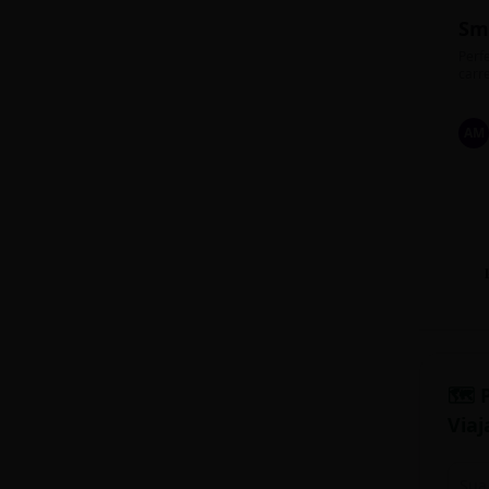
Sm
Perfe
carre
AM
🗺️ 
Viaj