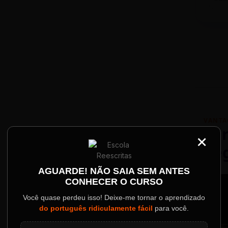
VANTA
Par
×
Re
AGUARDE! NÃO SAIA SEM ANTES
Palestrantes Confir
CONHECER O CURSO
ainel
Você quase perdeu isso! Deixe-me tornar o aprendizado
do português ridiculamente fácil
para você.
o evento.
AS INSCRIÇÕES SE ENCERRAM EM: