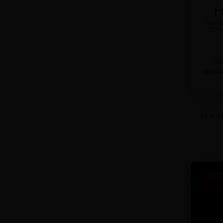
H
DESTA
TÍTU
CONTR
TV CO
SINT