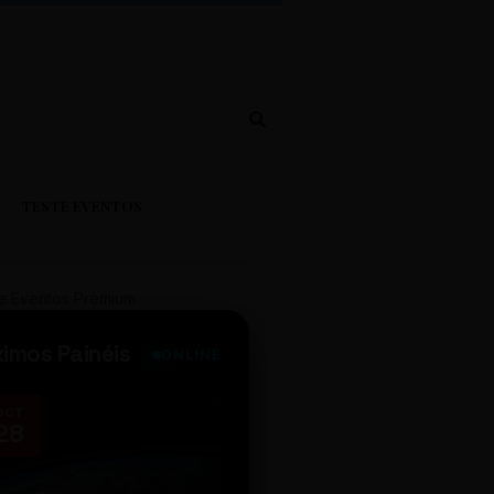
TESTE EVENTOS
e Eventos Premium
ximos Painéis
ONLINE
OCT
NOV
28
14