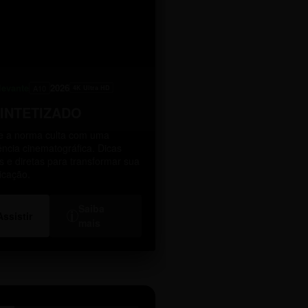
levante
2026
A10
4K Ultra HD
SINTETIZADO
 a norma culta com uma
ência cinematográfica. Dicas
as e diretas para transformar sua
icação.
Saiba
i
Assistir
mais