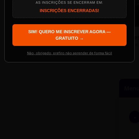
INSCRIÇÕES ENCERRADAS!
Localização
The Big Apple Cinema
SIM! QUERO ME INSCREVER AGORA —
GRATUITO →
Re
 Evento
Resgatar Ingre
R
Não, obrigado, prefiro não aprender de forma fácil
Menu 
-