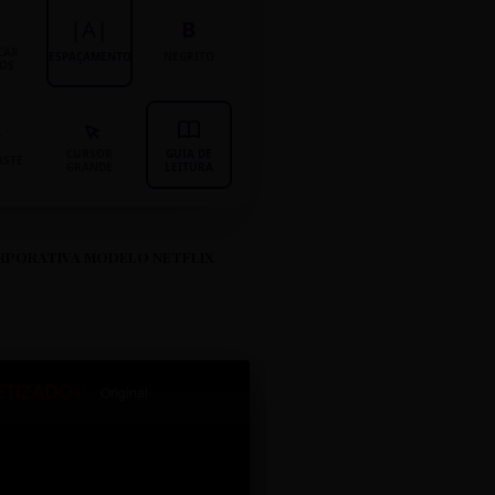
|A|
B
CAR
ESPAÇAMENTO
NEGRITO
LOS
CURSOR
GUIA DE
ASTE
GRANDE
LEITURA
RPORATIVA MODELO NETFLIX
ETIZADO+
Original