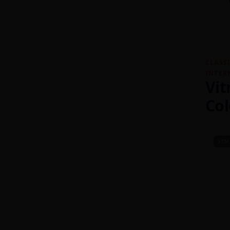
CLASS
INTER
 DE PORTUGUÊS
DICAS DE PORTUGUÊS
Vit
(184)
 2019
MARCH 27, 2019
Col
AR UM COMENTÁRIO
SEM