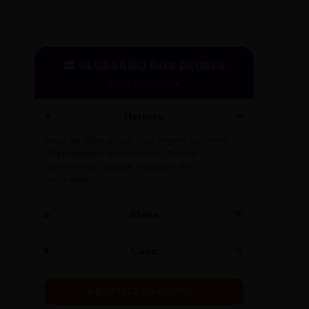
🏛️ GLOSSÁRIO DOS DEUSES
Mitos e Etimologia
Hermes
🪽
Deus da eloquência. Deu origem ao termo
"Hermético"
. No seu texto, fuja do
hermetismo: busque a clareza do
mensageiro!
Atena
🦉
Caos
🌀
BIBLIOTECA DO OLIMPO →