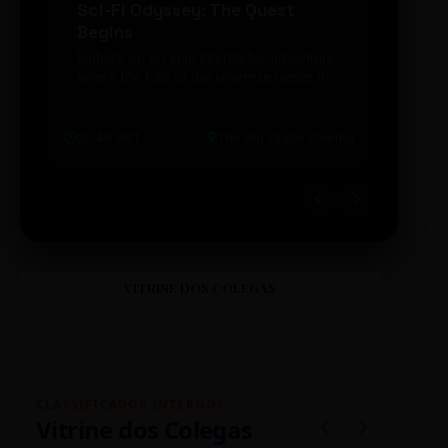
Sci-Fi Odyssey: The Quest
Neon
Begins
203
Embark on an epic interstellar adventure
Explor
where the fate of the universe hangs in
cibern
the balance. Prepare to be transported...
intelig
20:48 BRT
The Big Apple Cinema
19:30 
VITRINE DOS COLEGAS
CLASSIFICADOS INTERNOS
Vitrine dos Colegas