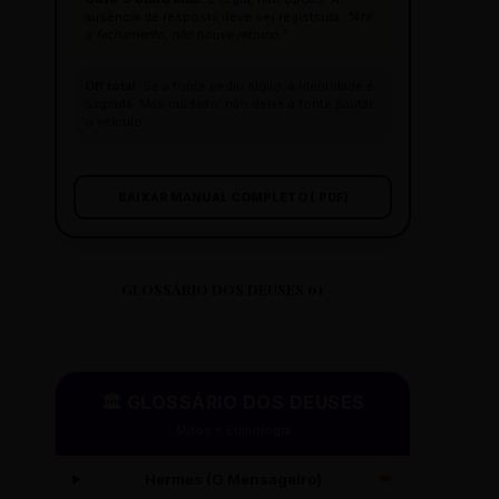
ausência de resposta deve ser registrada:
"Até
o fechamento, não houve retorno."
Off total:
Se a fonte pediu sigilo, a identidade é
sagrada. Mas cuidado: não deixe a fonte pautar
o veículo.
BAIXAR MANUAL COMPLETO (.PDF)
GLOSSÁRIO DOS DEUSES 01
🏛️ GLOSSÁRIO DOS DEUSES
Mitos e Etimologia
Hermes (O Mensageiro)
🪽