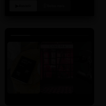
i
▶
Assistir
Saiba mais
LIVRO
CINE
PODCAST
Sintetizado
Auto da
ECA Digital
Compadecida