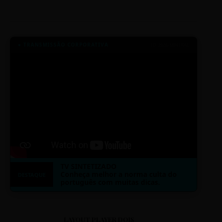
● TRANSMISSÃO CORPORATIVA
ID: 2026-MINERAL
TV SINTETIZADO
Conheça melhor a norma culta do
DESTAQUE
português com muitas dicas.
LAYOUT PLAYER DOIS