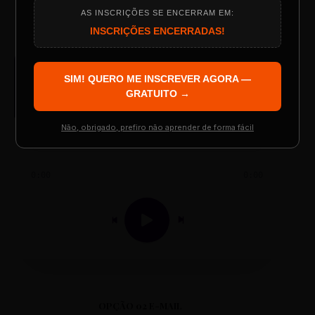
AS INSCRIÇÕES SE ENCERRAM EM:
Programação do Evento
INSCRIÇÕES ENCERRADAS!
AUDIO PLAYER
SIM! QUERO ME INSCREVER AGORA —
Arquivo de Áudio MP3
Palestrantes Confirmados
GRATUITO →
Não, obrigado, prefiro não aprender de forma fácil
Resgatar Ingresso Grátis
0:00
0:00
OPÇÃO 02 E-MAIL