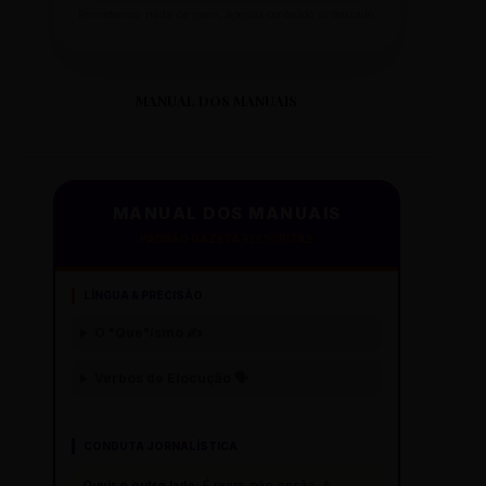
Prometemos: nada de spam, apenas conteúdo sintetizado.
MANUAL DOS MANUAIS
MANUAL DOS MANUAIS
PADRÃO GAZETA REESCRITAS
LÍNGUA & PRECISÃO
O "Que"ísmo ✍️
Verbos de Elocução 🗣️
CONDUTA JORNALÍSTICA
Ouvir o outro lado:
É regra, não opção. A