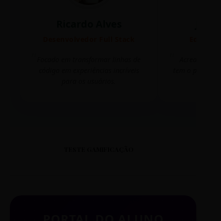
Ricardo Alves
Juli
Desenvolvedor Full Stack
Editora 
Focado em transformar linhas de
Acredito que
código em experiências incríveis
tem o poder de
para os usuários.
mudar 
TESTE GAMIFICAÇÃO
PORTAL DO ALUNO