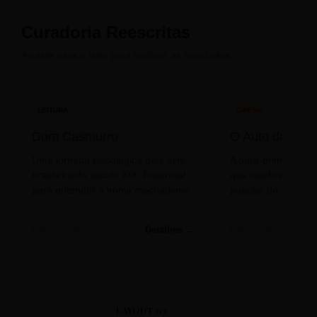
Curadoria Reescritas
Arraste para o lado para conferir as novidades.
LEITURA
CINEMA
Dom Casmurro
O Auto da Com
Uma jornada psicológica pela elite
A obra-prima de A
brasileira do século XIX. Essencial
que celebra o folclo
para entender a ironia machadiana.
popular do nosso S
Detalhes →
Machado de Assis
Filme/Teatro
LAYOUT 03