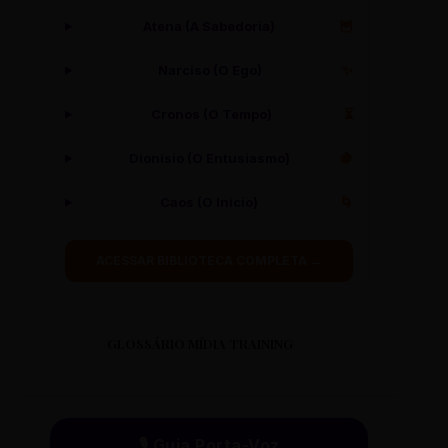
Atena (A Sabedoria)
🦉
Narciso (O Ego)
✨
Cronos (O Tempo)
⏳
Dionísio (O Entusiasmo)
🍇
Caos (O Início)
🌀
ACESSAR BIBLIOTECA COMPLETA →
GLOSSÁRIO MÍDIA TRAINING
🎙️ Guia Porta-Voz