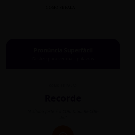
COMO SE FALA
Pronúncia Superfácil
Deslize para ver mais palavras
COMO SE FALA?
Recorde
"A sílaba forte é o COR. Diga: Re-CÓR-
"O
de."