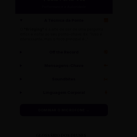
Performance e Autoridade
A Técnica da Ponte
🌉
O
"Bridging"
é a arte de sair de uma pergunta
difícil e voltar ao seu ponto-chave. Ex: "Isso é
interessante, mas o foco principal é..."
Off the Record
🔇
Mensagens-Chave
🔑
Soundbites
✂️
Linguagem Corporal
🧍
DOMINAR O MICROFONE →
GLOSSÁRIO DOS DEUSES