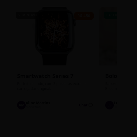
SEMINOVO
CASEIRO
R$ 450
Smartwatch Series 7
Bolos de P
Perfeito estado, com 3 pulseiras extras e
Sabores: Ninho com
carregador original.
Encomendas até qu
Aline Martins
Lucas Silva
AM
Chat 💬
LS
Marketing
Suporte TI