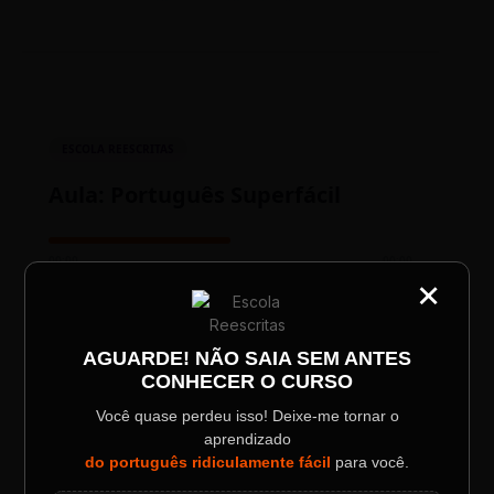
ESCOLA REESCRITAS
Aula: Português Superfácil
00:00
00:00
×
CATEGORIA
Título do Painel
AGUARDE! NÃO SAIA SEM ANTES
CONHECER O CURSO
Descrição longa do evento.
Você quase perdeu isso! Deixe-me tornar o
aprendizado
Data / Horário
Localização
do português ridiculamente fácil
para você.
TESTE NOVO PLAYER
Sábado, 28 Out | 20:48
The Big Apple Cinema