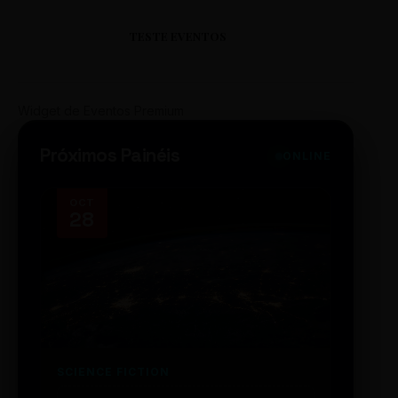
TESTE EVENTOS
Widget de Eventos Premium
Próximos Painéis
ONLINE
OCT
NOV
28
14
SCIENCE FICTION
FUTUR