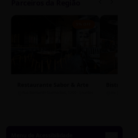
Parceiros da Região
5% OFF
Restaurante Sabor & Arte
Bistrô Cent
Rua Bernardo Guimarães, 1200 - Lourdes
Av. João Pinheir
Menu de Acessibilidade