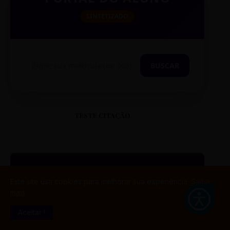
SINTETIZADO
BUSCAR
TESTE CITAÇÃO
Este site usa cookies para melhorar sua experiência.
Saiba
“
mais
Aceitar !
ESTE É UM EXEMPLO DE