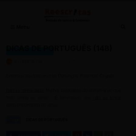
Menu
DICAS DE PORTUGUÊS (148)
DICAS DE PORTUGUÊS
BY
REESCRITAS
-
ABRIL 02, 2016
Ensina o saudoso mestre Domingos Paschoal Cegalla:
Não se tenha dado
. Melhor colocação do pronome do que
“não tenha se dado”: É lamentável que
não se tenha
dado importância ao caso.
Tags
DICAS DE PORTUGUÊS