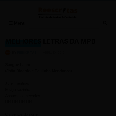
Menu
MELHORES LETRAS DA MPB
MELHORES LETRAS
BY
REESCRITAS
-
ABRIL 10, 2016
Sangue Latino
(João Ricardo e Paulinho Mendonça)
Jurei mentiras
E sigo sozinho
Assumo os pecados
Uh! Uh! Uh! Uh!
Os ventos do norte