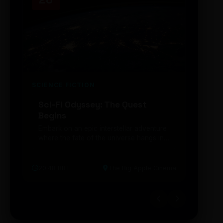
SCIENCE FICTION
FUTUR
Sci-Fi Odyssey: The Quest
Neon
Begins
203
Embark on an epic interstellar adventure
Explor
where the fate of the universe hangs in
cibern
the balance. Prepare to be transported...
intelig
20:48 BRT
The Big Apple Cinema
19:30 