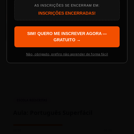
AS INSCRIÇÕES SE ENCERRAM EM:
Programação do Evento
INSCRIÇÕES ENCERRADAS!
TV SINTETIZADO
Conheça melhor a norma culta do
DESTAQUE
SIM! QUERO ME INSCREVER AGORA —
português com muitas dicas.
Palestrantes Confirmados
GRATUITO →
Não, obrigado, prefiro não aprender de forma fácil
LAYOUT PLAYER DOIS
Resgatar Ingresso Grátis
ESCOLA REESCRITAS
Aula: Português Superfácil
00:00
00:00