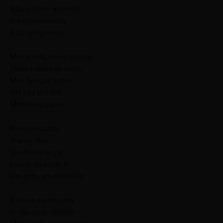
Não movem moinhos
E o que me resta
É só um gemido
Minha vida, meus mortos
Meus caminhos tortos
Meu Sangue Latino
Uh! Uh! Uh! Uh!
Minh'alma cativa
Rompi tratados
Traí os ritos
Quebrei a lança
Lancei no espaço
Um grito, um desabafo
E o que me importa
É não estar vencido