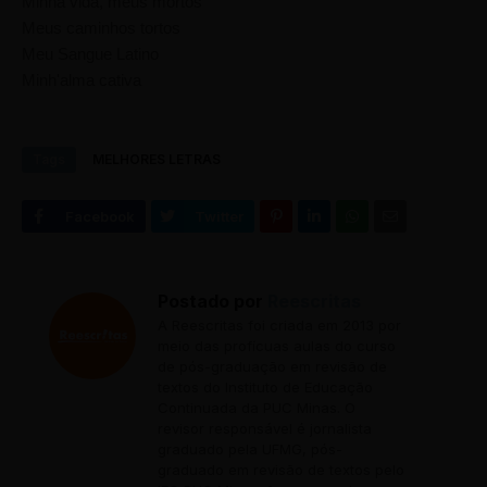
Minha vida, meus mortos
Meus caminhos tortos
Meu Sangue Latino
Minh'alma cativa
Tags
MELHORES LETRAS
Postado por
Reescritas
A Reescritas foi criada em 2013 por
meio das profícuas aulas do curso
de pós-graduação em revisão de
textos do Instituto de Educação
Continuada da PUC Minas. O
revisor responsável é jornalista
graduado pela UFMG, pós-
graduado em revisão de textos pelo