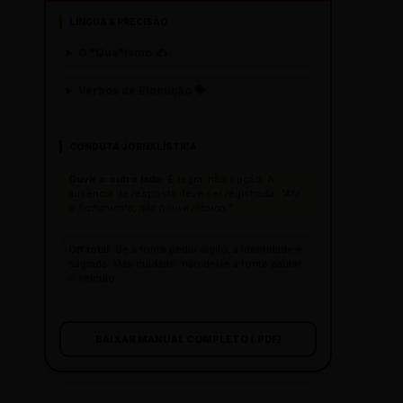
LÍNGUA & PRECISÃO
O "Que"ísmo ✍️
Verbos de Elocução 🗣️
CONDUTA JORNALÍSTICA
Ouvir o outro lado:
É regra, não opção. A
ausência de resposta deve ser registrada:
"Até
o fechamento, não houve retorno."
Off total:
Se a fonte pediu sigilo, a identidade é
sagrada. Mas cuidado: não deixe a fonte pautar
o veículo.
BAIXAR MANUAL COMPLETO (.PDF)