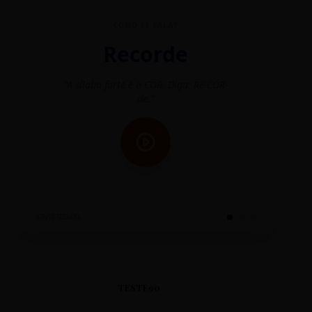
COMO SE FALA?
Recorde
"A sílaba forte é o COR. Diga: Re-CÓR-
"O
de."
SINTETIZADO
TESTE90