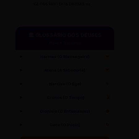
GLOSSÁRIO DOS DEUSES 01
🏛️ GLOSSÁRIO DOS DEUSES
Mitos e Etimologia
Hermes (O Mensageiro)
🪽
Atena (A Sabedoria)
🦉
Narciso (O Ego)
✨
Cronos (O Tempo)
⏳
Dionísio (O Entusiasmo)
🍇
Caos (O Início)
🌀