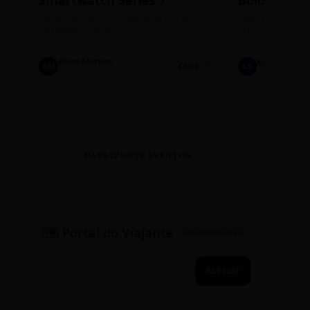
Smartwatch Series 7
Bolos de P
Perfeito estado, com 3 pulseiras extras e
Sabores: Ninho com
carregador original.
Encomendas até qu
Aline Martins
Lucas Silva
AM
Chat 💬
LS
Marketing
Suporte TI
PASSAPORTE EVENTOS
🗺️ Portal do Viajante
PASSAPORTE ATIVO
Acessar