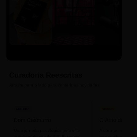
LIVRO
CINE
PODCAST
Sintetizado
Auto da
ECA Digital
Compadecida
Curadoria Reescritas
Arraste para o lado para conferir as novidades.
LEITURA
CINEMA
Dom Casmurro
O Auto da Com
Uma jornada psicológica pela elite
A obra-prima de A
brasileira do século XIX. Essencial
que celebra o folclo