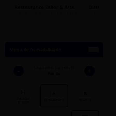
Restaurante Sabor & Arte
Bistrô Cent
Rua Bernardo Guimarães, 1200 - Lourdes
Av. João Pinheir
Menu de Acessibilidade
TAMANHO DA FONTE
-
+
Padrão
H
|A|
B
DESTACAR
ESPAÇAMENTO
NEGRITO
TÍTULOS