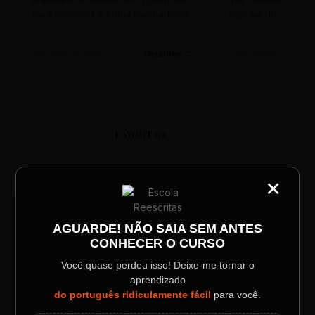
para entender a ironia machadiana.
popular do nosso S
Detalhes →
Machado de Assis
Filme/Teatro
LAYOUT 03
×
CATEGORIA
Título do Painel
● TRANSMISSÃO CORPORATIVA
ID: 2026-MINERAL
AGUARDE! NÃO SAIA SEM ANTES
CONHECER O CURSO
Descrição longa do evento.
Você quase perdeu isso! Deixe-me tornar o
aprendizado
Data / Horário
Localização
do português ridiculamente fácil
para você.
Sábado, 28 Out | 20:48
The Big Apple Cinema