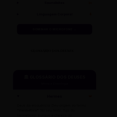
Soundbites
✂️
Linguagem Corporal
🧍
DOMINAR O MICROFONE →
GLOSSÁRIO DOS DEUSES
🏛️ GLOSSÁRIO DOS DEUSES
Mitos e Etimologia
Hermes
🪽
Deus da eloquência. Deu origem ao termo
"Hermético"
. No seu texto, fuja do
hermetismo: busque a clareza do