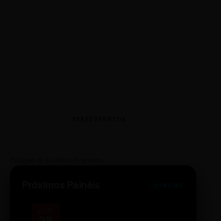
TESTE EVENTOS
Widget de Eventos Premium
Próximos Painéis
ONLINE
OCT
NOV
28
14