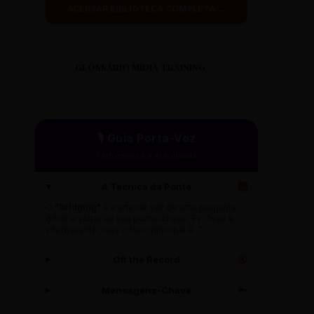
ACESSAR BIBLIOTECA COMPLETA →
GLOSSÁRIO MÍDIA TRAINING
🎙️ Guia Porta-Voz
Performance e Autoridade
A Técnica da Ponte
🌉
O
"Bridging"
é a arte de sair de uma pergunta
difícil e voltar ao seu ponto-chave. Ex: "Isso é
interessante, mas o foco principal é..."
Off the Record
🔇
Mensagens-Chave
🔑