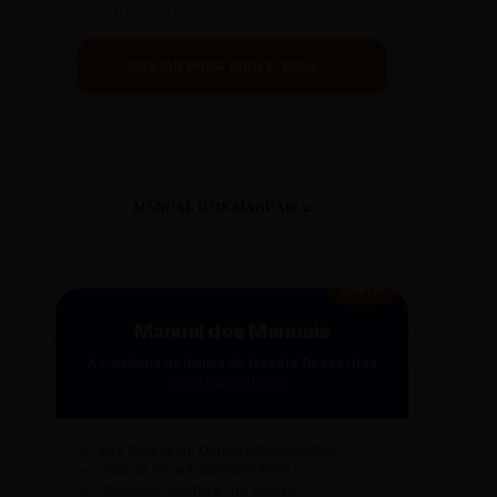
ENVIAR PARA MEU E-MAIL →
Ao clicar, você receberá o guia em instantes.
MANUAL DOS MANUAIS 2
GRÁTIS
Manual dos Manuais
A curadoria definitiva da
Gazeta Reescritas
para sua redação.
✓
50+ Regras de Ouro (Folha/Estadão)
✓
Guia de Ética e Conduta 2026
✓
Checklist "Antifake" de Edição