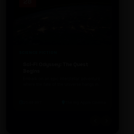
28
14
SCIENCE FICTION
FUTUR
Sci-Fi Odyssey: The Quest
Neon
Begins
203
Embark on an epic interstellar adventure
Explor
where the fate of the universe hangs in
cibern
the balance. Prepare to be transported...
intelig
20:48 BRT
The Big Apple Cinema
19:30 