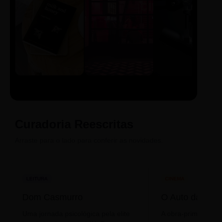
LIVRO
CINE
PODCAST
Sintetizado
Auto da
ECA Digital
Compadecida
Curadoria Reescritas
Arraste para o lado para conferir as novidades.
LEITURA
CINEMA
Dom Casmurro
O Auto da Com
Uma jornada psicológica pela elite
A obra-prima de A