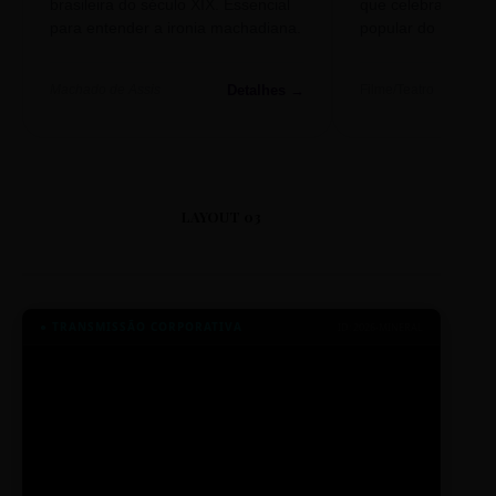
brasileira do século XIX. Essencial
que celebra o folclo
para entender a ironia machadiana.
popular do nosso S
Detalhes →
Machado de Assis
Filme/Teatro
LAYOUT 03
● TRANSMISSÃO CORPORATIVA
ID: 2026-MINERAL