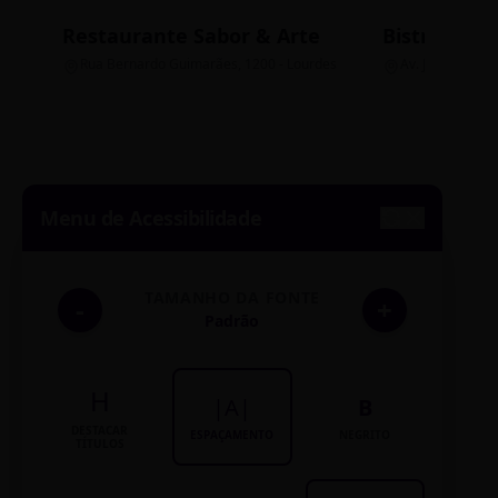
Restaurante Sabor & Arte
Bistrô Cent
Rua Bernardo Guimarães, 1200 - Lourdes
Av. João Pinheir
Menu de Acessibilidade
TAMANHO DA FONTE
-
+
Padrão
H
|A|
B
DESTACAR
ESPAÇAMENTO
NEGRITO
TÍTULOS