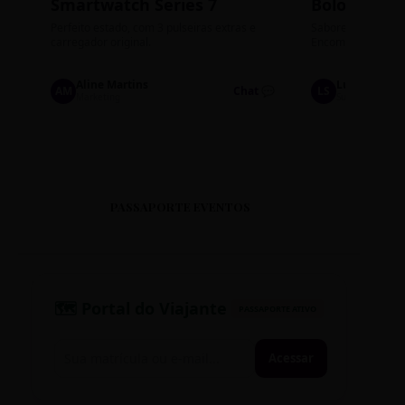
Smartwatch Series 7
Bolos de P
Perfeito estado, com 3 pulseiras extras e
Sabores: Ninho com
carregador original.
Encomendas até qu
Aline Martins
Lucas Silva
AM
Chat 💬
LS
Marketing
Suporte TI
PASSAPORTE EVENTOS
🗺️ Portal do Viajante
PASSAPORTE ATIVO
Acessar