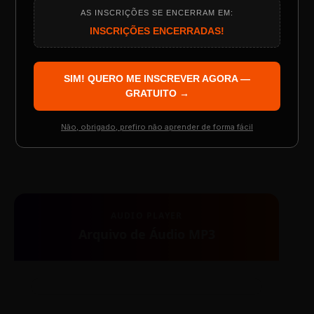
AS INSCRIÇÕES SE ENCERRAM EM:
Programação do Evento
INSCRIÇÕES ENCERRADAS!
SIM! QUERO ME INSCREVER AGORA —
Palestrantes Confirmados
GRATUITO →
Não, obrigado, prefiro não aprender de forma fácil
TESTE NOVO PLAYER
Resgatar Ingresso Grátis
AUDIO PLAYER
Arquivo de Áudio MP3