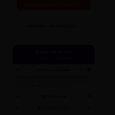
ACESSAR BIBLIOTECA COMPLETA →
GLOSSÁRIO MÍDIA TRAINING
🎙️ Guia Porta-Voz
Performance e Autoridade
A Técnica da Ponte
🌉
O
"Bridging"
é a arte de sair de uma pergunta
difícil e voltar ao seu ponto-chave. Ex: "Isso é
interessante, mas o foco principal é..."
Off the Record
🔇
Mensagens-Chave
🔑