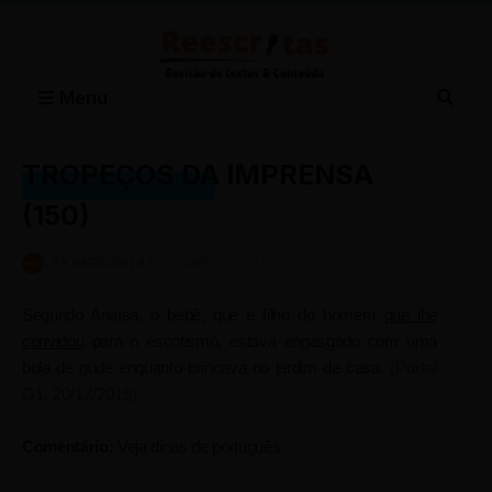
Menu
TROPEÇOS DA IMPRENSA
TROPEÇOS DA IMPRENSA
(150)
BY
REESCRITAS
-
ABRIL 21, 2016
Segundo Anaísa, o bebê, que é filho do homem
que lhe
convidou
para o escotismo, estava engasgado com uma
bola de gude enquanto brincava no jardim de casa.
(Portal
G1, 20/12/2015).
Comentário:
Veja dicas de português