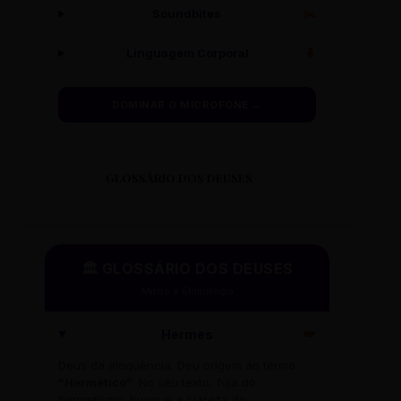
Soundbites
✂️
Linguagem Corporal
🧍
DOMINAR O MICROFONE →
GLOSSÁRIO DOS DEUSES
🏛️ GLOSSÁRIO DOS DEUSES
Mitos e Etimologia
Hermes
🪽
Deus da eloquência. Deu origem ao termo
"Hermético"
. No seu texto, fuja do
hermetismo: busque a clareza do