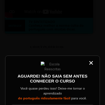
TV SINTETIZADO
Conheça melhor a norma culta do
DESTAQUE
português com muitas dicas.
LAYOUT PLAYER DOIS
×
CATEGORIA
Título do Painel
AGUARDE! NÃO SAIA SEM ANTES
ESCOLA REESCRITAS
CONHECER O CURSO
Descrição longa do evento.
Aula: Português Superfácil
Você quase perdeu isso! Deixe-me tornar o
aprendizado
Data / Horário
Localização
do português ridiculamente fácil
para você.
Sábado, 28 Out | 20:48
The Big Apple Cinema
00:00
00:00