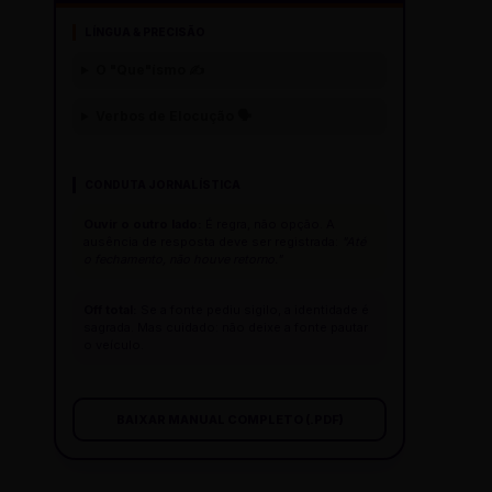
LÍNGUA & PRECISÃO
O "Que"ísmo ✍️
Verbos de Elocução 🗣️
CONDUTA JORNALÍSTICA
Ouvir o outro lado:
É regra, não opção. A
ausência de resposta deve ser registrada:
"Até
o fechamento, não houve retorno."
Off total:
Se a fonte pediu sigilo, a identidade é
sagrada. Mas cuidado: não deixe a fonte pautar
o veículo.
BAIXAR MANUAL COMPLETO (.PDF)