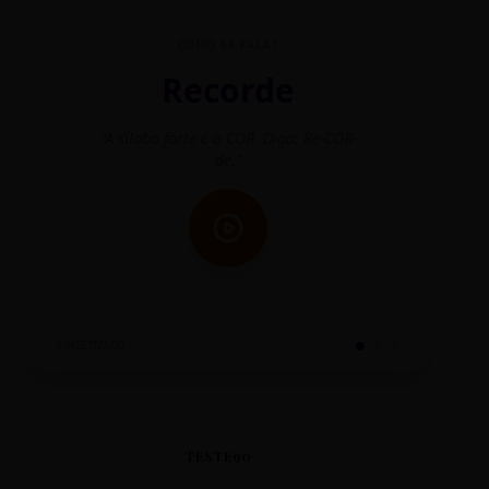
COMO SE FALA?
Recorde
"A sílaba forte é o COR. Diga: Re-CÓR-
"O
de."
SINTETIZADO
TESTE90