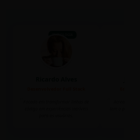
TECNOLOGIA
Ricardo Alves
Juli
Desenvolvedor Full Stack
Editora 
Focado em transformar linhas de
Acredito que
código em experiências incríveis
tem o poder de
para os usuários.
mudar 