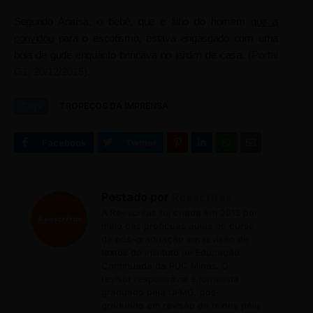
Segundo Anaísa, o bebê, que é filho do homem
que a
convidou
para o escotismo, estava engasgado com uma
bola de gude enquanto brincava no jardim de casa.
(Portal
G1, 20/12/2015).
Tags
TROPEÇOS DA IMPRENSA
Postado por
Reescritas
A Reescritas foi criada em 2013 por
meio das profícuas aulas do curso
de pós-graduação em revisão de
textos do Instituto de Educação
Continuada da PUC Minas. O
revisor responsável é jornalista
graduado pela UFMG, pós-
graduado em revisão de textos pelo