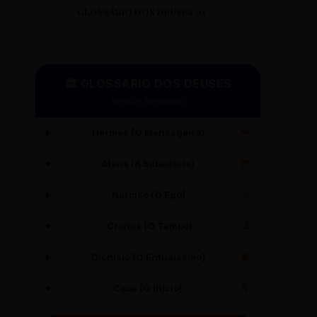
GLOSSÁRIO DOS DEUSES 01
🏛️ GLOSSÁRIO DOS DEUSES
Mitos e Etimologia
Hermes (O Mensageiro)
🪽
Atena (A Sabedoria)
🦉
Narciso (O Ego)
✨
Cronos (O Tempo)
⏳
Dionísio (O Entusiasmo)
🍇
Caos (O Início)
🌀