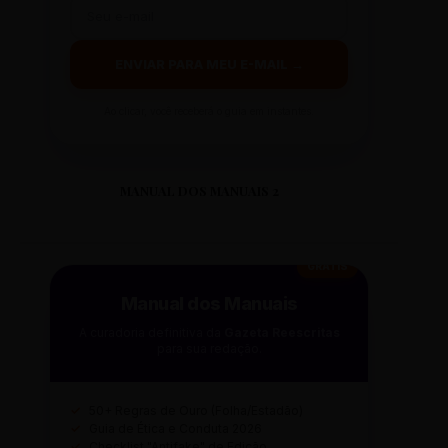
ENVIAR PARA MEU E-MAIL →
Ao clicar, você receberá o guia em instantes.
MANUAL DOS MANUAIS 2
GRÁTIS
Manual dos Manuais
A curadoria definitiva da
Gazeta Reescritas
para sua redação.
✓
50+ Regras de Ouro (Folha/Estadão)
✓
Guia de Ética e Conduta 2026
✓
Checklist "Antifake" de Edição