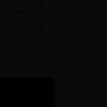
|A|
B
CAR
ESPAÇAMENTO
NEGRITO
LOS
CURSOR
GUIA DE
ASTE
GRANDE
LEITURA
RPORATIVA MODELO NETFLIX
ETIZADO+
Original