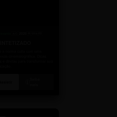
levante
2026
A10
4K Ultra HD
SINTETIZADO
 a norma culta com uma
ência cinematográfica. Dicas
as e diretas para transformar sua
icação.
Saiba
i
Assistir
mais