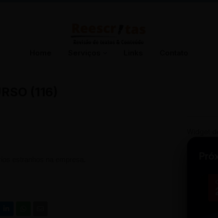
Home
Serviços
Links
Contato
SO (116)
Widget d
Pró
rios estranhos na empresa.