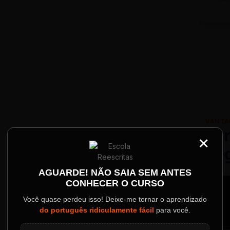
VANTA
Par
×
Re
Palestrantes Confir
AGUARDE! NÃO SAIA SEM ANTES
CONHECER O CURSO
ainel
Você quase perdeu isso! Deixe-me tornar o aprendizado
do português ridiculamente fácil
para você.
o evento.