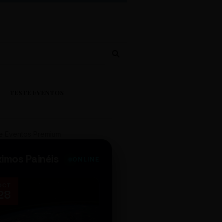
TESTE EVENTOS
e Eventos Premium
ximos Painéis
ONLINE
OCT
NOV
28
14