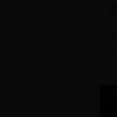
H
DESTA
TÍTU
CONTR
TV CO
SINT