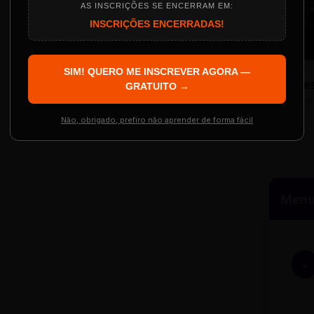
AS INSCRIÇÕES SE ENCERRAM EM:
INSCRIÇÕES ENCERRADAS!
Localização
The Big Apple Cinema
SIM! QUERO ME INSCREVER AGORA —
Re
 Evento
GRATUITO →
Resgatar Ingre
R
Não, obrigado, prefiro não aprender de forma fácil
Menu 
-