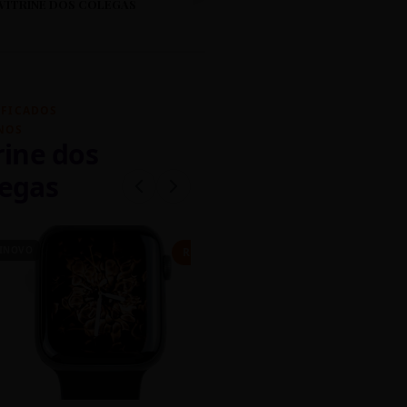
VITRINE DOS COLEGAS
IFICADOS
NOS
rine dos
egas
INOVO
CASEIRO
R$ 450