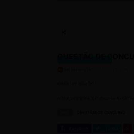
QUESTÃO DE CONCUR
QUESTÕES DE CONCURSO
BY
REESCRITAS
-
JUNHO 11, 2016
Gabarito:
letra “E”
Não
é permitida a
entrada de funcioná
Tags
QUESTÕES DE CONCURSO