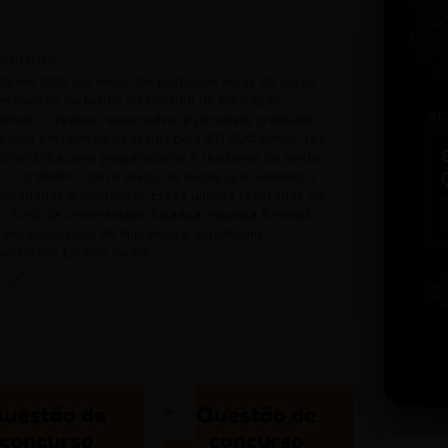
scritas
ada em 2013 por meio das profícuas aulas do curso
 revisão de textos do Instituto de Educação
SC
inas. O revisor responsável é jornalista graduado
uado em revisão de textos pelo IEC PUC Minas, fez
Gramática para preparadores e revisores de textos;
o: O trabalho com o texto; Os textos que vendem o
 metadados e Gostwriter. Esses últimos realizados na
o (Unil) da Universidade Estadual Paulista (Unesp).
i
em Assessoria de Imprensa e Jornalismo
w
versidade Estácio de Sá.
u
b
t