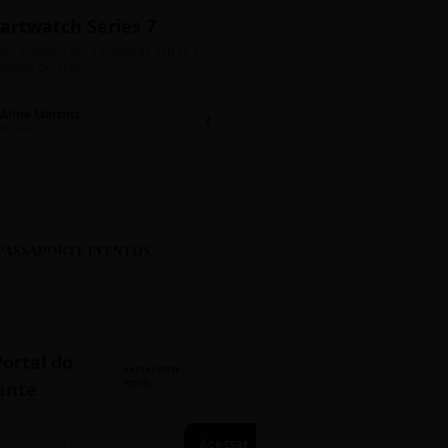
artwatch Series 7
Bolos de Pote G
ito estado, com 3 pulseiras extras e
Sabores: Ninho com Nutella 
gador original.
Encomendas até quinta!
Aline Martins
Lucas Silva
Chat 💬
LS
Marketing
Suporte TI
PASSAPORTE EVENTOS
Portal do
PASSAPORTE
ATIVO
ante
Acessar