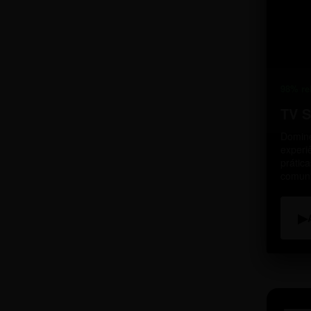
98% re
TV 
Domine
experi
prátic
comun
▶