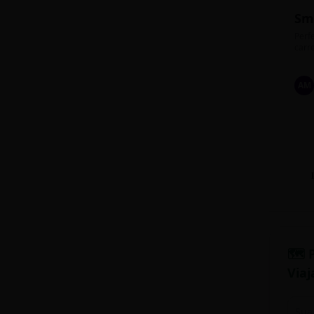
Sm
Perfe
carre
AM
🗺️ 
Viaj