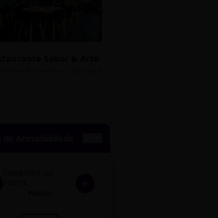
staurante Sabor & Arte
Bistrô Central
sso Grátis
ua Bernardo Guimarães, 1200 - Lourdes
Av. João Pinheiro, 450 - 
de Acessibilidade
TAMANHO DA
+
FONTE
Padrão