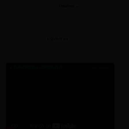
Detalhes →
Machado de Assis
Filme/Teatro
LAYOUT 03
● TRANSMISSÃO CORPORATIVA
ID: 2026-MINERAL