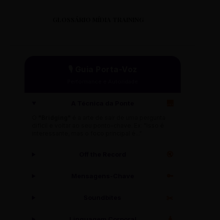
GLOSSÁRIO MÍDIA TRAINING
🎙️ Guia Porta-Voz
Performance e Autoridade
A Técnica da Ponte
🌉
O
"Bridging"
é a arte de sair de uma pergunta
difícil e voltar ao seu ponto-chave. Ex: "Isso é
interessante, mas o foco principal é..."
Off the Record
🔇
Mensagens-Chave
🔑
Soundbites
✂️
Linguagem Corporal
🧍