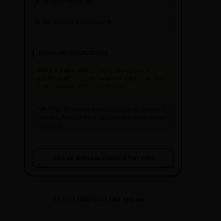
O "Que"ísmo ✍️
Verbos de Elocução 🗣️
CONDUTA JORNALÍSTICA
Ouvir o outro lado:
É regra, não opção. A
ausência de resposta deve ser registrada:
"Até
o fechamento, não houve retorno."
Off total:
Se a fonte pediu sigilo, a identidade é
sagrada. Mas cuidado: não deixe a fonte pautar
o veículo.
BAIXAR MANUAL COMPLETO (.PDF)
GLOSSÁRIO DOS DEUSES 01