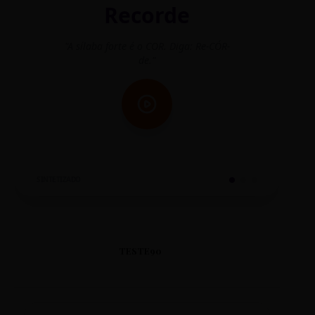
Recorde
"A sílaba forte é o COR. Diga: Re-CÓR-
"O
de."
SINTETIZADO
TESTE90