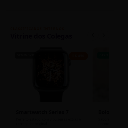
CLASSIFICADOS INTERNOS
Vitrine dos Colegas
SEMINOVO
CASEIRO
R$ 450
Smartwatch Series 7
Bolos de P
Perfeito estado, com 3 pulseiras extras e
Sabores: Ninho com
carregador original.
Encomendas até qu