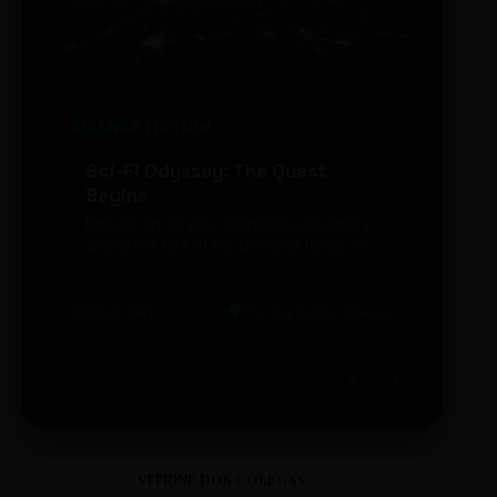
SCIENCE FICTION
FUTUR
Sci-Fi Odyssey: The Quest
Neon
Begins
203
Embark on an epic interstellar adventure
Explor
where the fate of the universe hangs in
cibern
the balance. Prepare to be transported...
intelig
20:48 BRT
The Big Apple Cinema
19:30 
VITRINE DOS COLEGAS