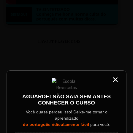
TV SINTETIZADO
Conheça melhor a norma culta do
DESTAQUE
português com muitas dicas.
LAYOUT PLAYER DOIS
×
CATEGORIA
ESCOLA REESCRITAS
Título do Painel
Aula: Português Superfácil
AGUARDE! NÃO SAIA SEM ANTES
CONHECER O CURSO
Descrição longa do evento.
Você quase perdeu isso! Deixe-me tornar o
00:00
00:00
aprendizado
Data / Horário
Localização
do português ridiculamente fácil
para você.
Sábado, 28 Out | 20:48
The Big Apple Cinema