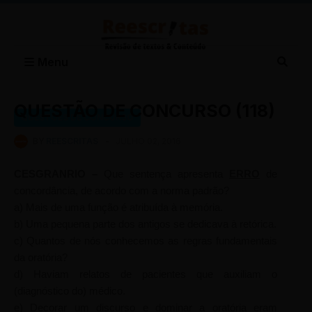
Menu
QUESTÃO DE CONCURSO (118)
QUESTÕES DE CONCURSO
BY
REESCRITAS
-
JULHO 02, 2016
CESGRANRIO –
Que sentença apresenta
ERRO
de
concordância, de acordo com a norma padrão?
a)
Mais de uma função é atribuída à memória.
b)
Uma pequena parte dos antigos se dedicava à retórica.
c)
Quantos de nós conhecemos as regras fundamentais
da oratória?
d)
Haviam relatos de pacientes que auxiliam o
(diagnóstico do) médico.
e)
Decorar um discurso e dominar a oratória eram