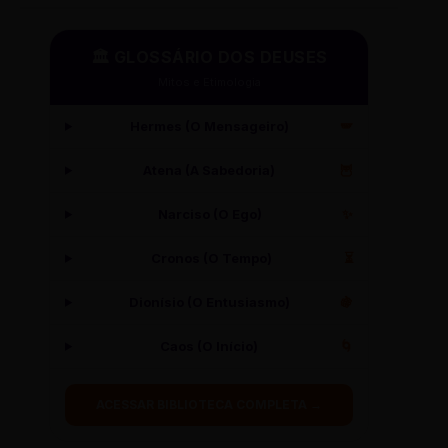
🏛️ GLOSSÁRIO DOS DEUSES
Mitos e Etimologia
Hermes (O Mensageiro)
🪽
Atena (A Sabedoria)
🦉
Narciso (O Ego)
✨
Cronos (O Tempo)
⏳
Dionísio (O Entusiasmo)
🍇
Caos (O Início)
🌀
ACESSAR BIBLIOTECA COMPLETA →