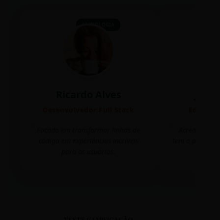
TECNOLOGIA
Ricardo Alves
Juli
Desenvolvedor Full Stack
Editora 
Focado em transformar linhas de
Acredito que
código em experiências incríveis
tem o poder de
para os usuários.
mudar 
TESTE GAMIFICAÇÃO