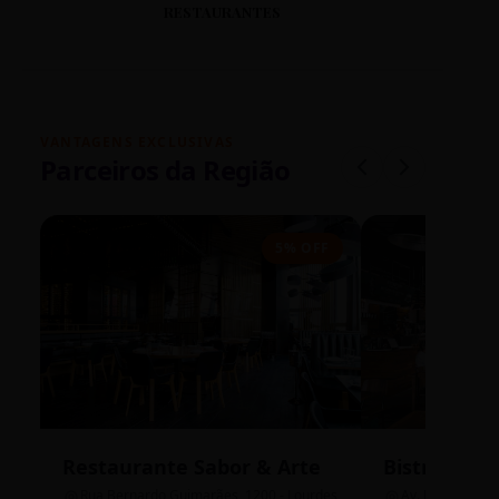
RESTAURANTES
VANTAGENS EXCLUSIVAS
Parceiros da Região
5% OFF
Restaurante Sabor & Arte
Bistrô Cent
Rua Bernardo Guimarães, 1200 - Lourdes
Av. João Pinheir