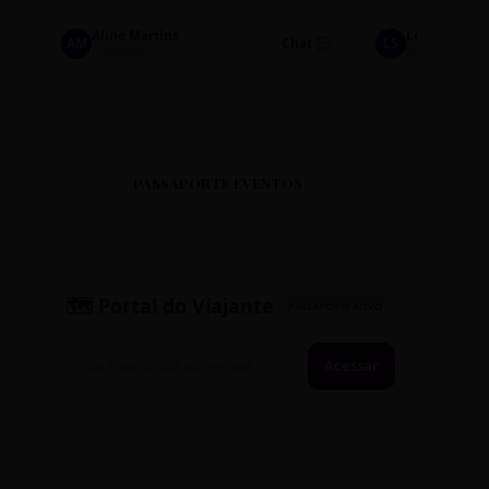
Aline Martins
Lucas Silva
AM
Chat 💬
LS
Marketing
Suporte TI
PASSAPORTE EVENTOS
🗺️ Portal do Viajante
PASSAPORTE ATIVO
Acessar