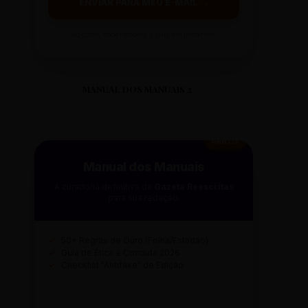
ENVIAR PARA MEU E-MAIL →
Ao clicar, você receberá o guia em instantes.
MANUAL DOS MANUAIS 2
GRÁTIS
Manual dos Manuais
A curadoria definitiva da
Gazeta Reescritas
para sua redação.
✓
50+ Regras de Ouro (Folha/Estadão)
✓
Guia de Ética e Conduta 2026
✓
Checklist "Antifake" de Edição