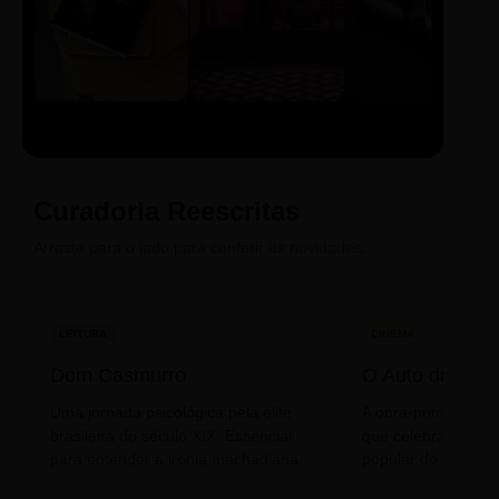
LIVRO
CINE
PODCAST
Sintetizado
Auto da
ECA Digital
Compadecida
Curadoria Reescritas
Arraste para o lado para conferir as novidades.
LEITURA
CINEMA
Dom Casmurro
O Auto da Com
Uma jornada psicológica pela elite
A obra-prima de A
brasileira do século XIX. Essencial
que celebra o folclo
para entender a ironia machadiana.
popular do nosso S