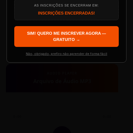
AS INSCRIÇÕES SE ENCERRAM EM:
Programação do Evento
INSCRIÇÕES ENCERRADAS!
SIM! QUERO ME INSCREVER AGORA —
TESTE NOVO PLAYER
Palestrantes Confirmados
GRATUITO →
Não, obrigado, prefiro não aprender de forma fácil
Resgatar Ingresso Grátis
AUDIO PLAYER
Arquivo de Áudio MP3
0:00
0:00