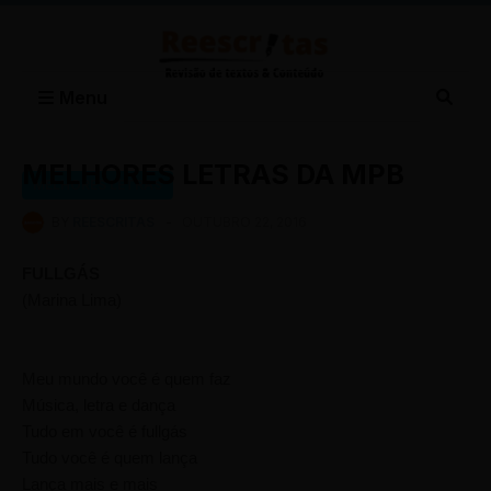
Menu
MELHORES LETRAS DA MPB
MELHORES LETRAS
BY
REESCRITAS
-
OUTUBRO 22, 2016
FULLGÁS
(Marina Lima)
Meu mundo você é quem faz
Música, letra e dança
Tudo em você é fullgás
Tudo você é quem lança
Lança mais e mais