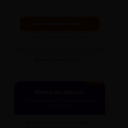
ENVIAR PARA MEU E-MAIL →
Ao clicar, você receberá o guia em instantes.
MANUAL DOS MANUAIS 2
GRÁTIS
Manual dos Manuais
A curadoria definitiva da
Gazeta Reescritas
para sua redação.
✓
50+ Regras de Ouro (Folha/Estadão)
✓
Guia de Ética e Conduta 2026