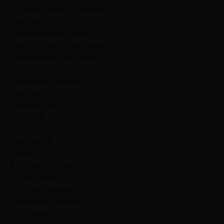
Só vou te contar um segredo
Não nada
Nada de mal nos alcança
Pois tendo você meu brinquedo
Nada machuca, nem cansa
Então venha me dizer
O que será
Da minha vida
Sem você
Noites de frio
Dia não há
E um mundo estranho
Pra me segurar
Então onde quer que você vá
É lá, que eu vou estar
Amor esperto