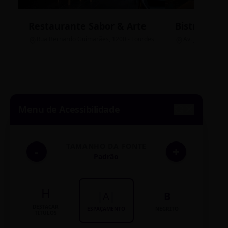
Restaurante Sabor & Arte
Bistrô Cent
Rua Bernardo Guimarães, 1200 - Lourdes
Av. João Pinheir
Menu de Acessibilidade
TAMANHO DA FONTE
-
+
Padrão
H
|A|
B
DESTACAR
ESPAÇAMENTO
NEGRITO
TÍTULOS