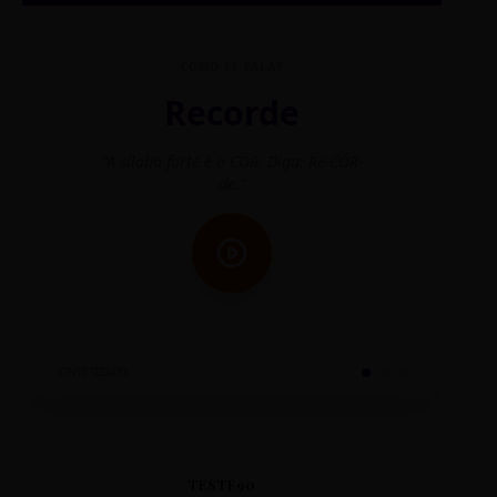
COMO SE FALA?
Recorde
"A sílaba forte é o COR. Diga: Re-CÓR-
"O
de."
SINTETIZADO
TESTE90