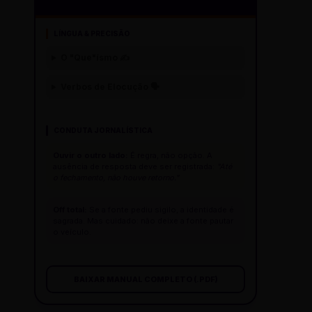
LÍNGUA & PRECISÃO
O "Que"ísmo ✍️
Verbos de Elocução 🗣️
CONDUTA JORNALÍSTICA
Ouvir o outro lado:
É regra, não opção. A
ausência de resposta deve ser registrada:
"Até
o fechamento, não houve retorno."
Off total:
Se a fonte pediu sigilo, a identidade é
sagrada. Mas cuidado: não deixe a fonte pautar
o veículo.
BAIXAR MANUAL COMPLETO (.PDF)