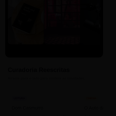
LIVRO
CINE
PODCAST
Sintetizado
Auto da
ECA Digital
Compadecida
Curadoria Reescritas
Arraste para o lado para conferir as novidades.
LEITURA
CINEMA
Dom Casmurro
O Auto da Com