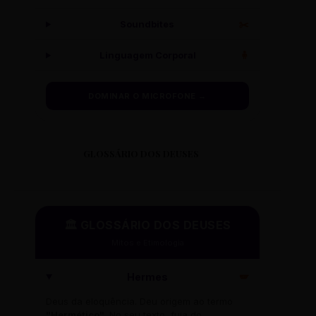
Soundbites
✂️
Linguagem Corporal
🧍
DOMINAR O MICROFONE →
GLOSSÁRIO DOS DEUSES
🏛️ GLOSSÁRIO DOS DEUSES
Mitos e Etimologia
Hermes
🪽
Deus da eloquência. Deu origem ao termo
"Hermético"
. No seu texto, fuja do