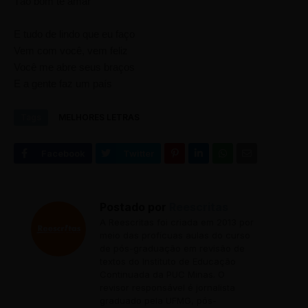
Tão bom te amar
E tudo de lindo que eu faço
Vem com você, vem feliz
Você me abre seus braços
E a gente faz um país
Tags
MELHORES LETRAS
Postado por
Reescritas
A Reescritas foi criada em 2013 por
meio das profícuas aulas do curso
de pós-graduação em revisão de
textos do Instituto de Educação
Continuada da PUC Minas. O
revisor responsável é jornalista
graduado pela UFMG, pós-