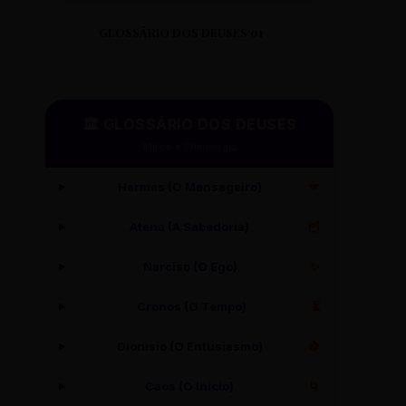
GLOSSÁRIO DOS DEUSES 01
🏛️ GLOSSÁRIO DOS DEUSES
Mitos e Etimologia
Hermes (O Mensageiro)
🪽
Atena (A Sabedoria)
🦉
Narciso (O Ego)
✨
Cronos (O Tempo)
⏳
Dionísio (O Entusiasmo)
🍇
Caos (O Início)
🌀