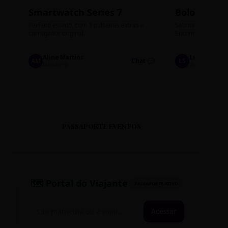
Smartwatch Series 7
Bolos de P
Perfeito estado, com 3 pulseiras extras e
Sabores: Ninho com
carregador original.
Encomendas até qu
Aline Martins
Lucas Silva
AM
Chat 💬
LS
Marketing
Suporte TI
PASSAPORTE EVENTOS
🗺️ Portal do Viajante
PASSAPORTE ATIVO
Acessar