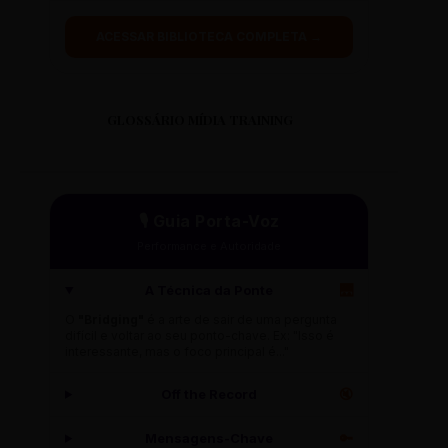
ACESSAR BIBLIOTECA COMPLETA →
GLOSSÁRIO MÍDIA TRAINING
🎙️ Guia Porta-Voz
Performance e Autoridade
A Técnica da Ponte
🌉
O
"Bridging"
é a arte de sair de uma pergunta
difícil e voltar ao seu ponto-chave. Ex: "Isso é
interessante, mas o foco principal é..."
Off the Record
🔇
Mensagens-Chave
🔑