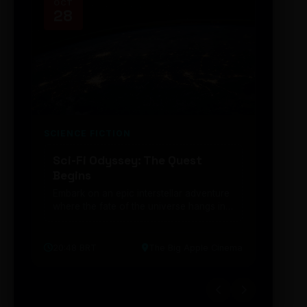
OCT
NOV
28
14
SCIENCE FICTION
FUTUR
Sci-Fi Odyssey: The Quest
Neon
Begins
203
Embark on an epic interstellar adventure
Explor
where the fate of the universe hangs in
cibern
the balance. Prepare to be transported...
intelig
20:48 BRT
The Big Apple Cinema
19:30 