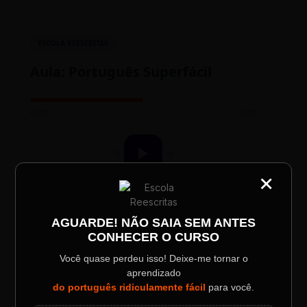
ESCOLA REESCRITAS
Aula: Português Superfácil
00:00
00:00
×
CATEGORIA
Título do Painel
AGUARDE! NÃO SAIA SEM ANTES
CONHECER O CURSO
Descrição longa do evento.
TESTE NOVO PLAYER
Você quase perdeu isso! Deixe-me tornar o
aprendizado
Data / Horário
Localização
do português ridiculamente fácil
para você.
Sábado, 28 Out | 20:48
The Big Apple Cinema