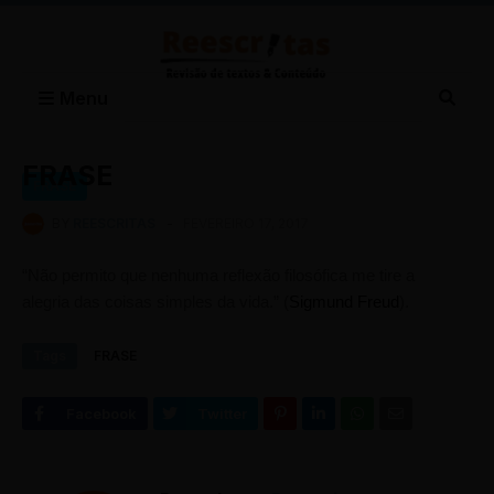
Menu
FRASE
FRASE
BY
REESCRITAS
-
FEVEREIRO 17, 2017
“Não permito que nenhuma reflexão filosófica me tire a
alegria das coisas simples da vida.” (
Sigmund Freud
).
Tags
FRASE