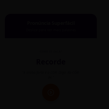
Pronúncia Superfácil
Deslize para ver mais palavras
COMO SE FALA?
Recorde
"A sílaba forte é o COR. Diga: Re-CÓR-
"O
de."