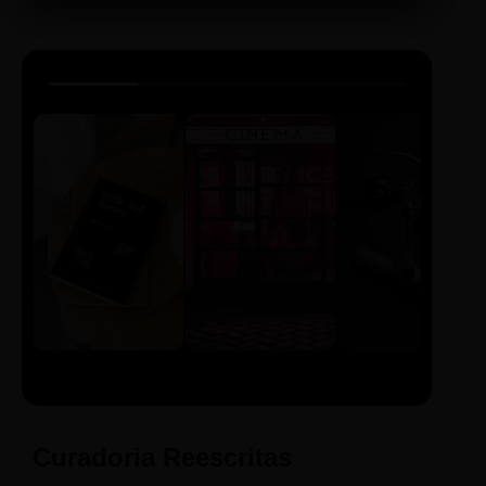
LIVRO
CINE
PODCAST
Sintetizado
Auto da
ECA Digital
Compadecida
Curadoria Reescritas