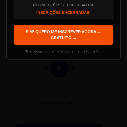
AS INSCRIÇÕES SE ENCERRAM EM:
AUDIO PLAYER
Programação do Evento
INSCRIÇÕES ENCERRADAS!
Arquivo de Áudio MP3
SIM! QUERO ME INSCREVER AGORA —
Palestrantes Confirmados
GRATUITO →
0:00
0:00
Não, obrigado, prefiro não aprender de forma fácil
Resgatar Ingresso Grátis
OPÇÃO 02 E-MAIL