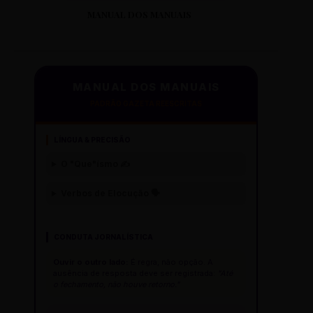
MANUAL DOS MANUAIS
MANUAL DOS MANUAIS
PADRÃO GAZETA REESCRITAS
LÍNGUA & PRECISÃO
O "Que"ísmo ✍️
Verbos de Elocução 🗣️
CONDUTA JORNALÍSTICA
Ouvir o outro lado:
É regra, não opção. A
ausência de resposta deve ser registrada:
"Até
o fechamento, não houve retorno."