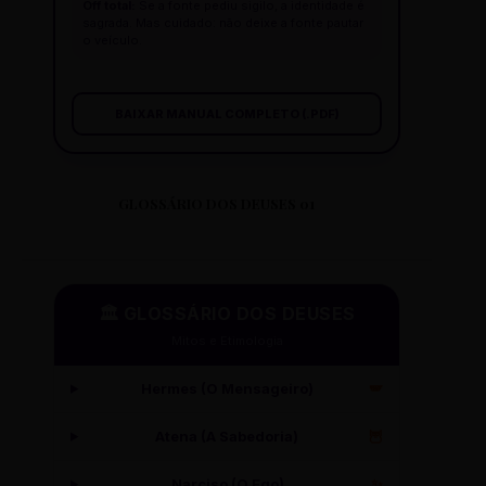
Off total:
Se a fonte pediu sigilo, a identidade é
sagrada. Mas cuidado: não deixe a fonte pautar
o veículo.
BAIXAR MANUAL COMPLETO (.PDF)
GLOSSÁRIO DOS DEUSES 01
🏛️ GLOSSÁRIO DOS DEUSES
Mitos e Etimologia
Hermes (O Mensageiro)
🪽
Atena (A Sabedoria)
🦉
Narciso (O Ego)
✨