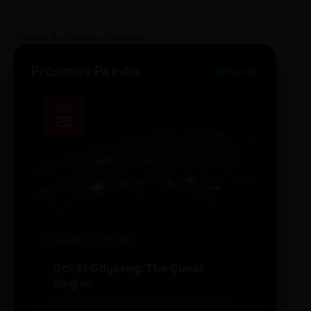
Widget de Eventos Premium
Próximos Painéis
ONLINE
OCT
NOV
28
14
SCIENCE FICTION
FUTUR
Sci-Fi Odyssey: The Quest
Neon
Begins
203
Embark on an epic interstellar adventure
Explor