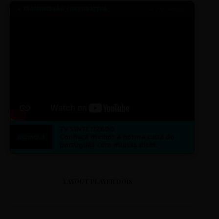
● TRANSMISSÃO CORPORATIVA
ID: 2026-MINERAL
TV SINTETIZADO
Conheça melhor a norma culta do
DESTAQUE
português com muitas dicas.
LAYOUT PLAYER DOIS