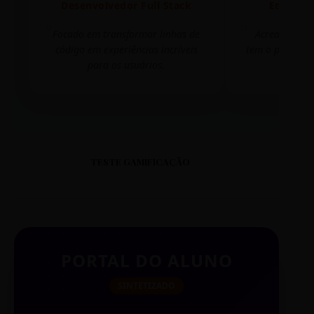
Desenvolvedor Full Stack
Editora 
Focado em transformar linhas de
Acredito que
código em experiências incríveis
tem o poder de
para os usuários.
mudar 
TESTE GAMIFICAÇÃO
PORTAL DO ALUNO
SINTETIZADO