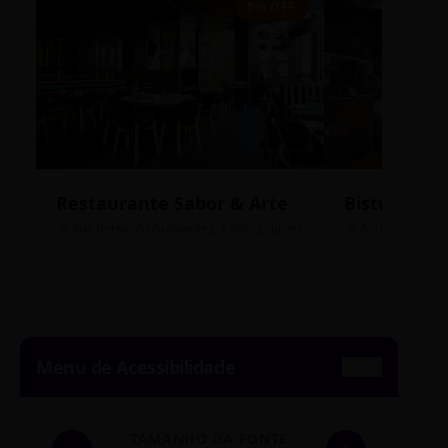
5% OFF
Restaurante Sabor & Arte
Bistrô Cent
Rua Bernardo Guimarães, 1200 - Lourdes
Av. João Pinheir
Menu de Acessibilidade
TAMANHO DA FONTE