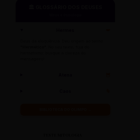
🏛️ GLOSSÁRIO DOS DEUSES
Mitos e Etimologia
Hermes
🪽
Deus da eloquência. Deu origem ao termo
"Hermético"
. No seu texto, fuja do
hermetismo: busque a clareza do
mensageiro!
Atena
🦉
Caos
🌀
BIBLIOTECA DO OLIMPO →
TESTE MITOLOGIA