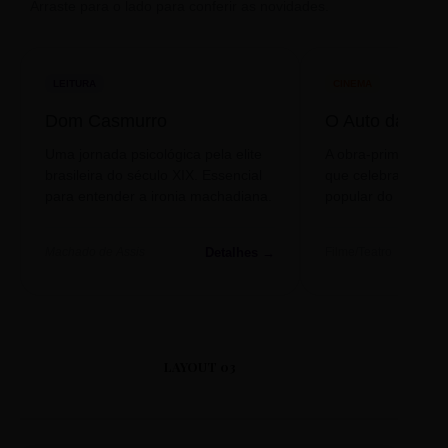
Arraste para o lado para conferir as novidades.
LEITURA
CINEMA
Dom Casmurro
O Auto da Com
Uma jornada psicológica pela elite
A obra-prima de A
brasileira do século XIX. Essencial
que celebra o folclo
para entender a ironia machadiana.
popular do nosso S
Detalhes →
Machado de Assis
Filme/Teatro
LAYOUT 03