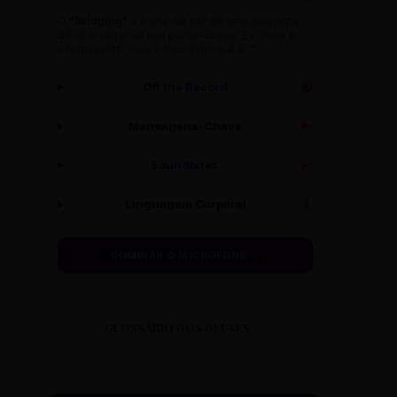
O
"Bridging"
é a arte de sair de uma pergunta
difícil e voltar ao seu ponto-chave. Ex: "Isso é
interessante, mas o foco principal é..."
Off the Record
🔇
Mensagens-Chave
🔑
Soundbites
✂️
Linguagem Corporal
🧍
DOMINAR O MICROFONE →
GLOSSÁRIO DOS DEUSES