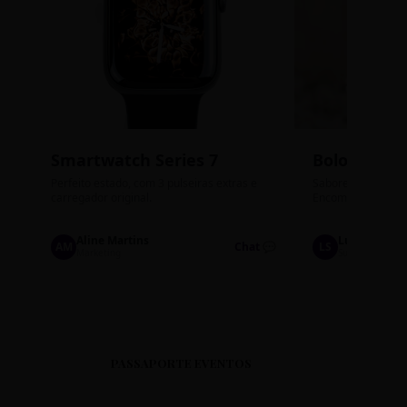
Smartwatch Series 7
Bolos de P
Perfeito estado, com 3 pulseiras extras e
Sabores: Ninho com
carregador original.
Encomendas até qu
Aline Martins
Lucas Silva
AM
Chat 💬
LS
Marketing
Suporte TI
PASSAPORTE EVENTOS