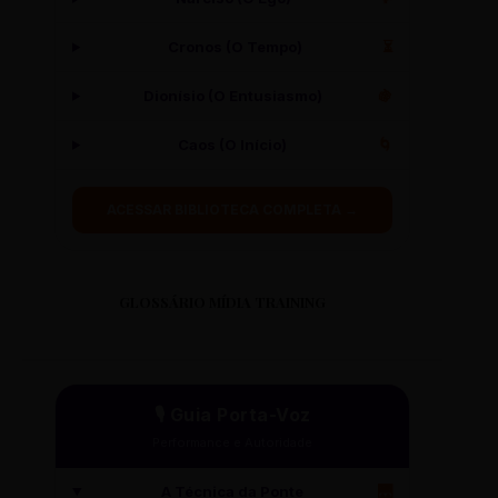
Cronos (O Tempo)
⏳
Dionísio (O Entusiasmo)
🍇
Caos (O Início)
🌀
ACESSAR BIBLIOTECA COMPLETA →
GLOSSÁRIO MÍDIA TRAINING
🎙️ Guia Porta-Voz
Performance e Autoridade
A Técnica da Ponte
🌉