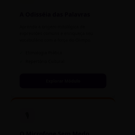
A Odisséia das Palavras
Aprenda a origem mitológica de
expressões comuns e enriqueça seu
vocabulário com a força do Olimpo.
✓
Etimologia Prática
✓
Repertório Cultural
Explorar Módulo
🎙️
O Microfone Sem Medo