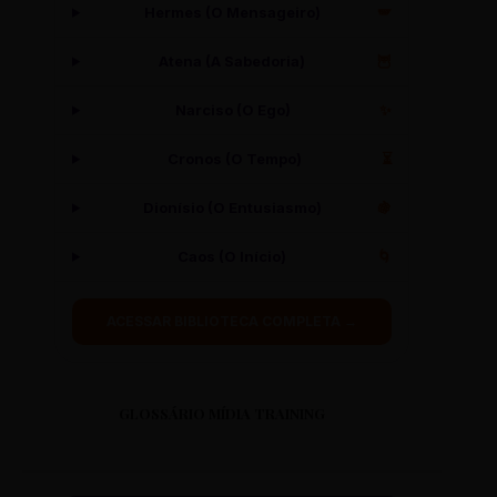
Hermes (O Mensageiro)
🪽
Atena (A Sabedoria)
🦉
Narciso (O Ego)
✨
Cronos (O Tempo)
⏳
Dionísio (O Entusiasmo)
🍇
Caos (O Início)
🌀
ACESSAR BIBLIOTECA COMPLETA →
GLOSSÁRIO MÍDIA TRAINING