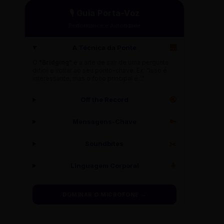
🎙️ Guia Porta-Voz
Performance e Autoridade
A Técnica da Ponte
🌉
O
"Bridging"
é a arte de sair de uma pergunta
difícil e voltar ao seu ponto-chave. Ex: "Isso é
interessante, mas o foco principal é..."
Off the Record
🔇
Mensagens-Chave
🔑
Soundbites
✂️
Linguagem Corporal
🧍
DOMINAR O MICROFONE →