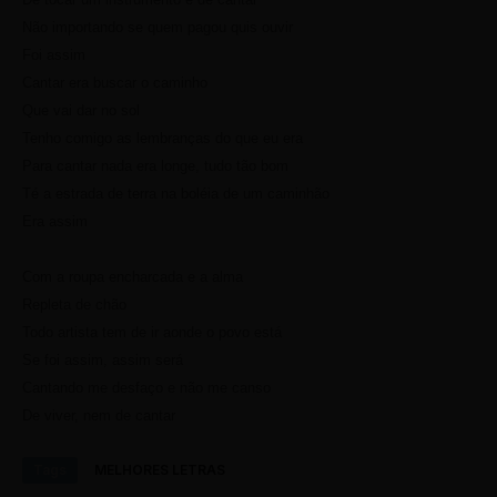
Não importando se quem pagou quis ouvir
Foi assim
Cantar era buscar o caminho
Que vai dar no sol
Tenho comigo as lembranças do que eu era
Para cantar nada era longe, tudo tão bom
Té a estrada de terra na boléia de um caminhão
Era assim
Com a roupa encharcada e a alma
Repleta de chão
Todo artista tem de ir aonde o povo está
Se foi assim, assim será
Cantando me desfaço e não me canso
De viver, nem de cantar
Tags
MELHORES LETRAS