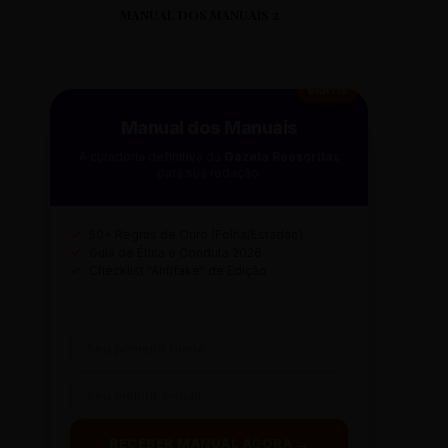
MANUAL DOS MANUAIS 2
GRÁTIS
Manual dos Manuais
A curadoria definitiva da
Gazeta Reescritas
para sua redação.
✓
50+ Regras de Ouro (Folha/Estadão)
✓
Guia de Ética e Conduta 2026
✓
Checklist "Antifake" de Edição
RECEBER MANUAL AGORA →