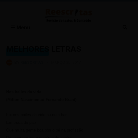
Menu
MELHORES LETRAS
MELHORES LETRAS
BY
REESCRITAS
-
MARÇO 25, 2017
Nos bailes da vida
(Milton Nascimento/ Fernando Brant)
Foi nos bailes da vida ou num bar
Em troca de pão
Que muita gente boa pôs o pé na profissão
De tocar um instrumento e de cantar