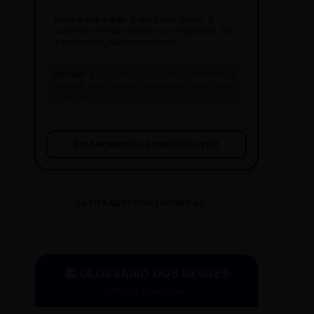
Ouvir o outro lado:
É regra, não opção. A
ausência de resposta deve ser registrada:
"Até
o fechamento, não houve retorno."
Off total:
Se a fonte pediu sigilo, a identidade é
sagrada. Mas cuidado: não deixe a fonte pautar
o veículo.
BAIXAR MANUAL COMPLETO (.PDF)
GLOSSÁRIO DOS DEUSES 01
🏛️ GLOSSÁRIO DOS DEUSES
Mitos e Etimologia