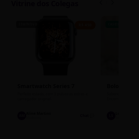
Vitrine dos Colegas
SEMINOVO
CASEIRO
R$ 450
Smartwatch Series 7
Bolos de P
Perfeito estado, com 3 pulseiras extras e
Sabores: Ninho com
carregador original.
Encomendas até qu
Aline Martins
Lucas Silva
AM
Chat 💬
LS
Marketing
Suporte TI