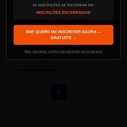
AS INSCRIÇÕES SE ENCERRAM EM:
LAYOUT PLAYER DOIS
Programação do Evento
INSCRIÇÕES ENCERRADAS!
SIM! QUERO ME INSCREVER AGORA —
Palestrantes Confirmados
GRATUITO →
ESCOLA REESCRITAS
Não, obrigado, prefiro não aprender de forma fácil
Aula: Português Superfácil
Resgatar Ingresso Grátis
00:00
00:00