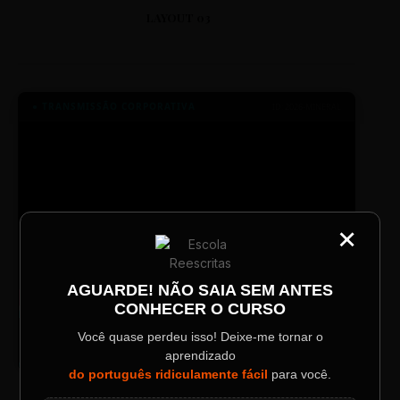
LAYOUT 03
● TRANSMISSÃO CORPORATIVA
ID: 2026-MINERAL
×
CATEGORIA
Título do Painel
AGUARDE! NÃO SAIA SEM ANTES
CONHECER O CURSO
Descrição longa do evento.
TV SINTETIZADO
Você quase perdeu isso! Deixe-me tornar o
Conheça melhor a norma culta do
DESTAQUE
português com muitas dicas.
aprendizado
Data / Horário
Localização
do português ridiculamente fácil
para você.
Sábado, 28 Out | 20:48
The Big Apple Cinema