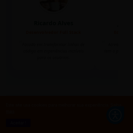
Ricardo Alves
Juli
Desenvolvedor Full Stack
Editora 
Focado em transformar linhas de
Acredito que
código em experiências incríveis
tem o poder de
para os usuários.
mudar 
TESTE GAMIFICAÇÃO
Este site usa cookies para melhorar sua experiência.
Saiba
mais
Aceitar !