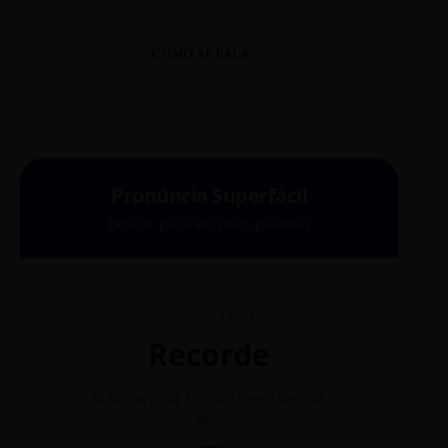
COMO SE FALA
Pronúncia Superfácil
Deslize para ver mais palavras
COMO SE FALA?
Recorde
"A sílaba forte é o COR. Diga: Re-CÓR-
"O
de."