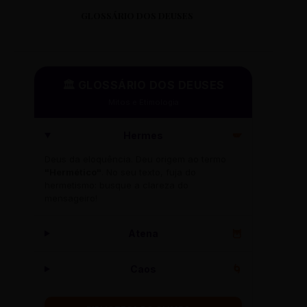
GLOSSÁRIO DOS DEUSES
🏛️ GLOSSÁRIO DOS DEUSES
Mitos e Etimologia
Hermes
🪽
Deus da eloquência. Deu origem ao termo
"Hermético"
. No seu texto, fuja do
hermetismo: busque a clareza do
mensageiro!
Atena
🦉
Caos
🌀