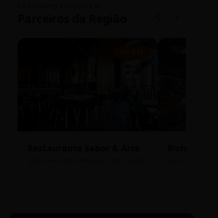
VANTAGENS EXCLUSIVAS
Parceiros da Região
5% OFF
Restaurante Sabor & Arte
Bistrô Cent
Rua Bernardo Guimarães, 1200 - Lourdes
Av. João Pinheir