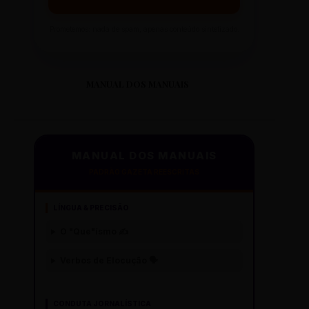
Prometemos: nada de spam, apenas conteúdo sintetizado.
MANUAL DOS MANUAIS
MANUAL DOS MANUAIS
PADRÃO GAZETA REESCRITAS
LÍNGUA & PRECISÃO
O "Que"ísmo ✍️
Verbos de Elocução 🗣️
CONDUTA JORNALÍSTICA