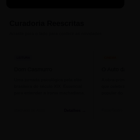
Sintetizado
Auto da
ECA Digital
Compadecida
Curadoria Reescritas
Arraste para o lado para conferir as novidades.
LEITURA
CINEMA
Dom Casmurro
O Auto da Com
Uma jornada psicológica pela elite
A obra-prima de A
brasileira do século XIX. Essencial
que celebra o folclo
para entender a ironia machadiana.
popular do nosso S
Detalhes →
Machado de Assis
Filme/Teatro