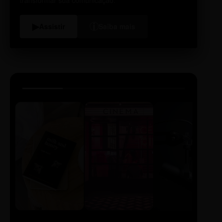
i
▶
Assistir
Saiba mais
LIVRO
CINE
PODCAST