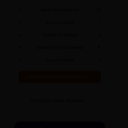
Atena (A Sabedoria)
🦉
Narciso (O Ego)
✨
Cronos (O Tempo)
⏳
Dionísio (O Entusiasmo)
🍇
Caos (O Início)
🌀
ACESSAR BIBLIOTECA COMPLETA →
GLOSSÁRIO MÍDIA TRAINING