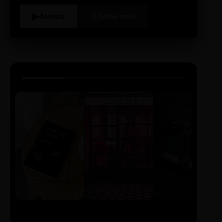
i
▶
Assistir
Saiba mais
LIVRO
CINE
PODCAST
Sintetizado
Auto da
ECA Digital