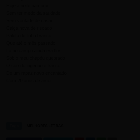
Hoje a noite namorar
Sem ter medo da saudade
Sem vontade de casar
Calça nova de riscado
Paletó de linho branco
Que até o mês passado
Lá no campo ainda era flor
Sob o meu chapéu quebrado
O sorrido ingênuo e franco
De um rapaz novo encantado
Com 20 anos de amor
Tags
MELHORES LETRAS