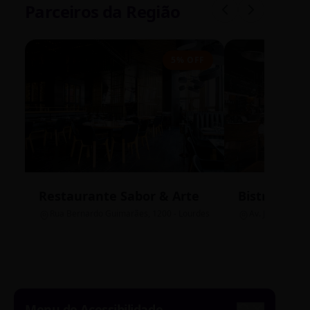
Parceiros da Região
5% OFF
Restaurante Sabor & Arte
Bistrô Cent
Rua Bernardo Guimarães, 1200 - Lourdes
Av. João Pinheir
Menu de Acessibilidade