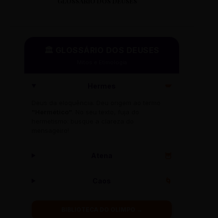
GLOSSÁRIO DOS DEUSES
🏛️ GLOSSÁRIO DOS DEUSES
Mitos e Etimologia
Hermes
🪽
Deus da eloquência. Deu origem ao termo
"Hermético"
. No seu texto, fuja do
hermetismo: busque a clareza do
mensageiro!
Atena
🦉
Caos
🌀
BIBLIOTECA DO OLIMPO →