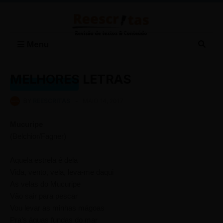
Menu
MELHORES LETRAS
MELHORES LETRAS
BY
REESCRITAS
-
MAIO 14, 2017
Mucuripe
(Belchior/Fagner)
Aquela estrela é dela
Vida, vento, vela, leva-me daqui
As velas do Mucuripe
Vão sair para pescar
Vou levar as minhas mágoas
Pra’s águas fundas do mar