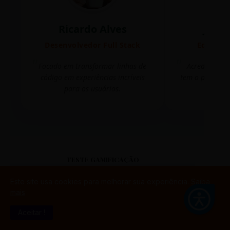
Ricardo Alves
Juli
Desenvolvedor Full Stack
Editora 
Focado em transformar linhas de
Acredito que
código em experiências incríveis
tem o poder de
para os usuários.
mudar 
TESTE GAMIFICAÇÃO
Este site usa cookies para melhorar sua experiência.
Saiba
mais
Aceitar !