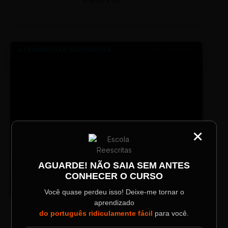
● TRANSMISSÃO CORPORATIVA
ID: 2026-MINERAL
×
CATEGORIA
Título do Painel
AGUARDE! NÃO SAIA SEM ANTES
TV SINTETIZADO
CONHECER O CURSO
Descrição longa do evento.
Conheça melhor a norma culta do
DESTAQUE
português com muitas dicas.
Você quase perdeu isso! Deixe-me tornar o
aprendizado
Data / Horário
Localização
do português ridiculamente fácil
para você.
Sábado, 28 Out | 20:48
The Big Apple Cinema