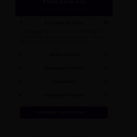
🎙️ Guia Porta-Voz
Performance e Autoridade
A Técnica da Ponte
🌉
O
"Bridging"
é a arte de sair de uma pergunta
difícil e voltar ao seu ponto-chave. Ex: "Isso é
interessante, mas o foco principal é..."
Off the Record
🔇
Mensagens-Chave
🔑
Soundbites
✂️
Linguagem Corporal
🧍
DOMINAR O MICROFONE →