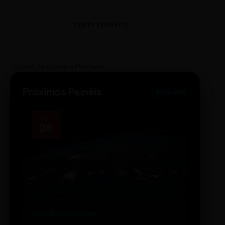
TESTE EVENTOS
Widget de Eventos Premium
Próximos Painéis
ONLINE
OCT
NOV
28
14
SCIENCE FICTION
FUTUR