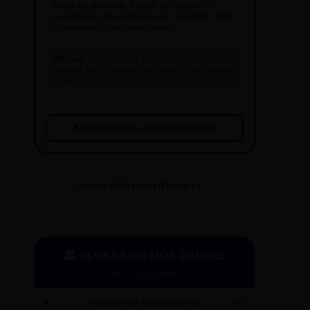
Ouvir o outro lado:
É regra, não opção. A
ausência de resposta deve ser registrada:
"Até
o fechamento, não houve retorno."
Off total:
Se a fonte pediu sigilo, a identidade é
sagrada. Mas cuidado: não deixe a fonte pautar
o veículo.
BAIXAR MANUAL COMPLETO (.PDF)
GLOSSÁRIO DOS DEUSES 01
🏛️ GLOSSÁRIO DOS DEUSES
Mitos e Etimologia
Hermes (O Mensageiro)
🪽