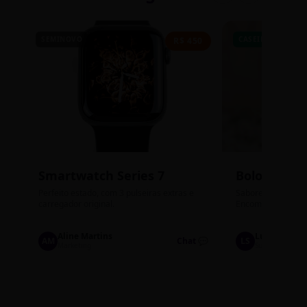
SEMINOVO
CASEIRO
R$ 450
Smartwatch Series 7
Bolos de P
Perfeito estado, com 3 pulseiras extras e
Sabores: Ninho com
carregador original.
Encomendas até qu
Aline Martins
Lucas Silva
AM
Chat 💬
LS
Marketing
Suporte TI