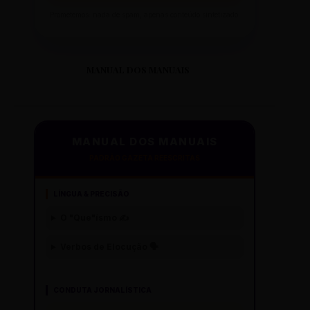
Prometemos: nada de spam, apenas conteúdo sintetizado.
MANUAL DOS MANUAIS
MANUAL DOS MANUAIS
PADRÃO GAZETA REESCRITAS
LÍNGUA & PRECISÃO
O "Que"ísmo ✍️
Verbos de Elocução 🗣️
CONDUTA JORNALÍSTICA