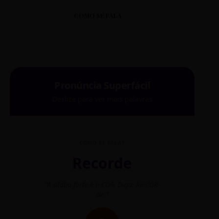
COMO SE FALA
Pronúncia Superfácil
Deslize para ver mais palavras
COMO SE FALA?
Recorde
"A sílaba forte é o COR. Diga: Re-CÓR-
"O
de."