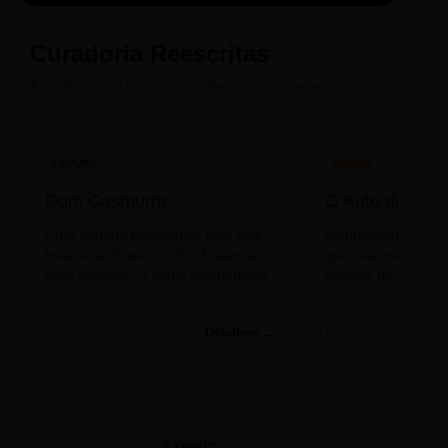
Compadecida
Curadoria Reescritas
Arraste para o lado para conferir as novidades.
LEITURA
CINEMA
Dom Casmurro
O Auto da Com
Uma jornada psicológica pela elite
A obra-prima de A
brasileira do século XIX. Essencial
que celebra o folclo
para entender a ironia machadiana.
popular do nosso S
Detalhes →
Machado de Assis
Filme/Teatro
LAYOUT 03