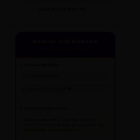
MANUAL DOS MANUAIS
MANUAL DOS MANUAIS
PADRÃO GAZETA REESCRITAS
LÍNGUA & PRECISÃO
O "Que"ísmo ✍️
Verbos de Elocução 🗣️
CONDUTA JORNALÍSTICA
Ouvir o outro lado:
É regra, não opção. A
ausência de resposta deve ser registrada:
"Até
o fechamento, não houve retorno."