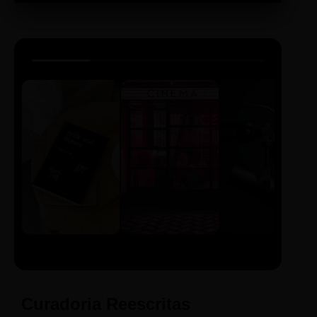
LIVRO
CINE
PODCAST
Sintetizado
Auto da
ECA Digital
Compadecida
Curadoria Reescritas