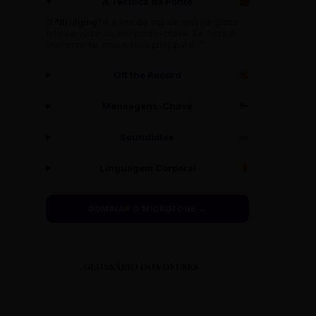
A Técnica da Ponte
🌉
O
"Bridging"
é a arte de sair de uma pergunta
difícil e voltar ao seu ponto-chave. Ex: "Isso é
interessante, mas o foco principal é..."
Off the Record
🔇
Mensagens-Chave
🔑
Soundbites
✂️
Linguagem Corporal
🧍
DOMINAR O MICROFONE →
GLOSSÁRIO DOS DEUSES