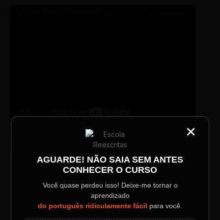
● TRANSMISSÃO CORPORATIVA
ID: 2026-MINERAL
×
CATEGORIA
TV SINTETIZADO
Título do Painel
Conheça melhor a norma culta do
DESTAQUE
português com muitas dicas.
AGUARDE! NÃO SAIA SEM ANTES
CONHECER O CURSO
Descrição longa do evento.
Você quase perdeu isso! Deixe-me tornar o
LAYOUT PLAYER DOIS
aprendizado
Data / Horário
Localização
do português ridiculamente fácil
para você.
Sábado, 28 Out | 20:48
The Big Apple Cinema