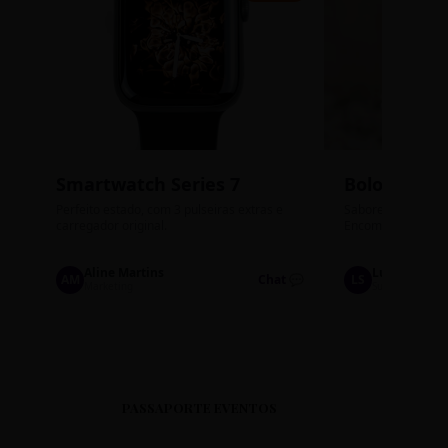
Smartwatch Series 7
Bolos de P
Perfeito estado, com 3 pulseiras extras e
Sabores: Ninho com
carregador original.
Encomendas até qu
Aline Martins
Lucas Silva
AM
Chat 💬
LS
Marketing
Suporte TI
PASSAPORTE EVENTOS