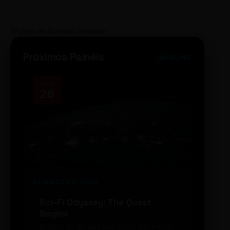
Widget de Eventos Premium
Próximos Painéis
ONLINE
OCT
NOV
28
14
SCIENCE FICTION
FUTUR
Sci-Fi Odyssey: The Quest
Neon
Begins
203
Embark on an epic interstellar adventure
Explor