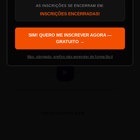
AS INSCRIÇÕES SE ENCERRAM EM:
Programação do Evento
INSCRIÇÕES ENCERRADAS!
ESCOLA REESCRITAS
Aula: Português Superfácil
SIM! QUERO ME INSCREVER AGORA —
Palestrantes Confirmados
GRATUITO →
00:00
00:00
Não, obrigado, prefiro não aprender de forma fácil
Resgatar Ingresso Grátis
TESTE NOVO PLAYER