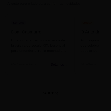
Arraste para o lado para conferir as novidades.
LEITURA
CINEMA
Dom Casmurro
O Auto da Com
Uma jornada psicológica pela elite
A obra-prima de A
brasileira do século XIX. Essencial
que celebra o folclo
para entender a ironia machadiana.
popular do nosso S
Detalhes →
Machado de Assis
Filme/Teatro
LAYOUT 03