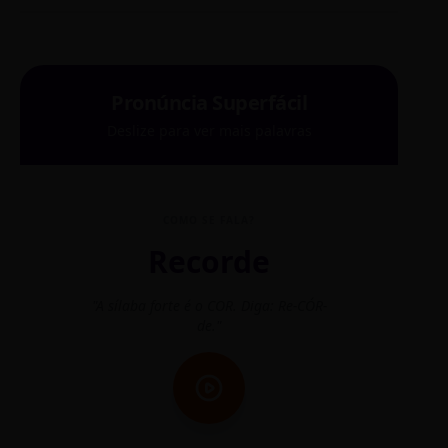
Pronúncia Superfácil
Deslize para ver mais palavras
COMO SE FALA?
Recorde
"A sílaba forte é o COR. Diga: Re-CÓR-
"O
de."