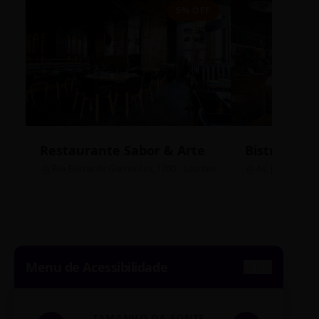
5% OFF
Restaurante Sabor & Arte
Bistrô Cent
Rua Bernardo Guimarães, 1200 - Lourdes
Av. João Pinheir
Menu de Acessibilidade
TAMANHO DA FONTE