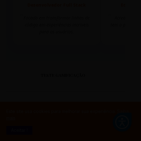
Desenvolvedor Full Stack
Editora 
Focado em transformar linhas de
Acredito que
código em experiências incríveis
tem o poder de
para os usuários.
mudar 
TESTE GAMIFICAÇÃO
Este site usa cookies para melhorar sua experiência.
Saiba
PORTAL DO ALUNO
mais
Aceitar !
SINTETIZADO