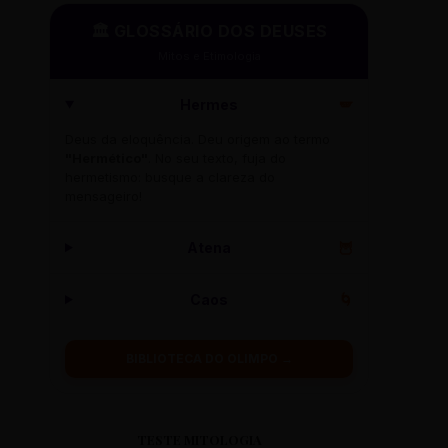
🏛️ GLOSSÁRIO DOS DEUSES
Mitos e Etimologia
Hermes
🪽
Deus da eloquência. Deu origem ao termo
"Hermético"
. No seu texto, fuja do
hermetismo: busque a clareza do
mensageiro!
Atena
🦉
Caos
🌀
BIBLIOTECA DO OLIMPO →
TESTE MITOLOGIA