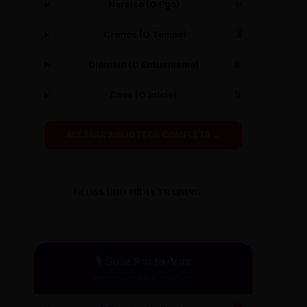
Narciso (O Ego)
✨
Cronos (O Tempo)
⏳
Dionísio (O Entusiasmo)
🍇
Caos (O Início)
🌀
ACESSAR BIBLIOTECA COMPLETA →
GLOSSÁRIO MÍDIA TRAINING
🎙️ Guia Porta-Voz
Performance e Autoridade