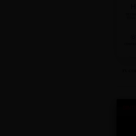
H
DESTA
TÍTU
CONTR
TV CO
SINT