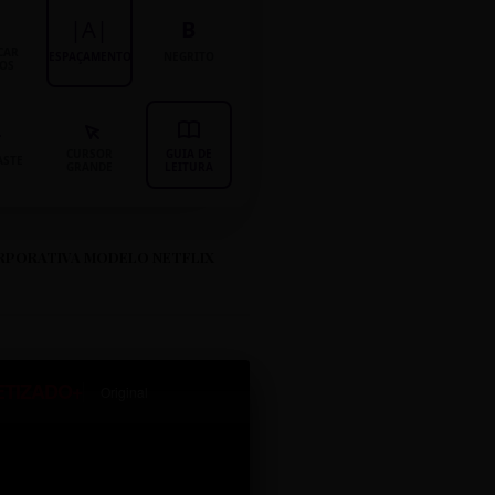
|A|
B
CAR
ESPAÇAMENTO
NEGRITO
LOS
CURSOR
GUIA DE
ASTE
GRANDE
LEITURA
RPORATIVA MODELO NETFLIX
ETIZADO+
Original