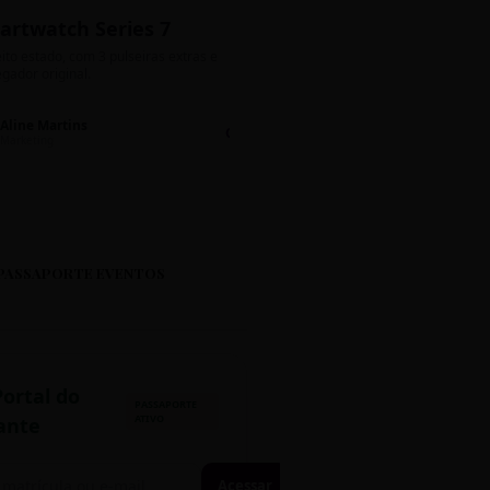
artwatch Series 7
Bolos de Pote G
ito estado, com 3 pulseiras extras e
Sabores: Ninho com Nutella 
gador original.
Encomendas até quinta!
Aline Martins
Lucas Silva
Chat 💬
LS
Marketing
Suporte TI
PASSAPORTE EVENTOS
Portal do
PASSAPORTE
ATIVO
ante
Acessar