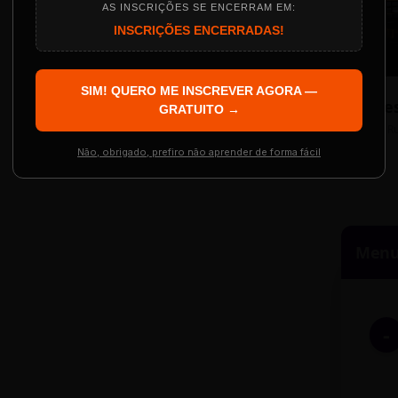
AS INSCRIÇÕES SE ENCERRAM EM:
INSCRIÇÕES ENCERRADAS!
Localização
The Big Apple Cinema
SIM! QUERO ME INSCREVER AGORA —
Re
 Evento
GRATUITO →
Resgatar Ingre
R
Não, obrigado, prefiro não aprender de forma fácil
Menu 
-