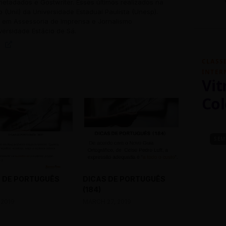
 metadados e Gostwriter. Esses últimos realizados na
o (Unil) da Universidade Estadual Paulista (Unesp).
em Assessoria de Imprensa e Jornalismo
versidade Estácio de Sá.
CLASS
INTER
Vit
Col
SEM
 DE PORTUGUÊS
DICAS DE PORTUGUÊS
(184)
 2019
MARCH 27, 2019