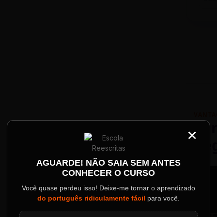
VANTA
Par
×
Re
Palestrantes Confir
AGUARDE! NÃO SAIA SEM ANTES
CONHECER O CURSO
ainel
Você quase perdeu isso! Deixe-me tornar o aprendizado
do português ridiculamente fácil
para você.
o evento.