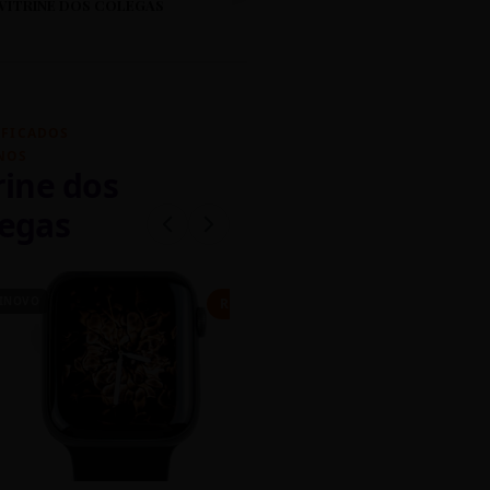
VITRINE DOS COLEGAS
IFICADOS
NOS
rine dos
egas
INOVO
CASEIRO
R$ 450