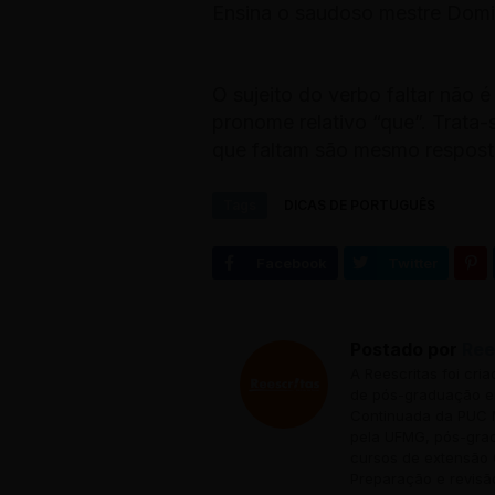
Ensina o saudoso mestre Domi
O sujeito do verbo faltar não é
pronome relativo “que”. Trata-
que faltam são mesmo respost
Tags
DICAS DE PORTUGUÊS
Postado por
Ree
A Reescritas foi cri
de pós-graduação em
Continuada da PUC M
pela UFMG, pós-grad
cursos de extensão 
Preparação e revisã