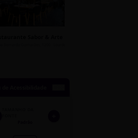
staurante Sabor & Arte
Bistrô Central
sso Grátis
ua Bernardo Guimarães, 1200 - Lourdes
Av. João Pinheiro, 450 - 
de Acessibilidade
TAMANHO DA
+
FONTE
Padrão