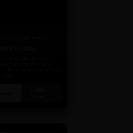
levante
2026
A10
4K Ultra HD
SINTETIZADO
 a norma culta com uma
ência cinematográfica. Dicas
as e diretas para transformar sua
icação.
Saiba
i
Assistir
mais