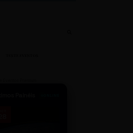
TESTE EVENTOS
e Eventos Premium
ximos Painéis
ONLINE
OCT
NOV
28
14