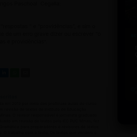
ngos Paschoal Cegalla:
 “respostas “ e “providências”, e sim o
se de um erro grave dizer ou escrever “o
SC
as e providências
”.
i
w
u
b
t
scritas
ada em 2013 por meio das profícuas aulas do curso
 revisão de textos do Instituto de Educação
inas. O revisor responsável é jornalista graduado
uado em revisão de textos pelo IEC PUC Minas, fez
Gramática para preparadores e revisores de textos;
o: O trabalho com o texto; Os textos que vendem o