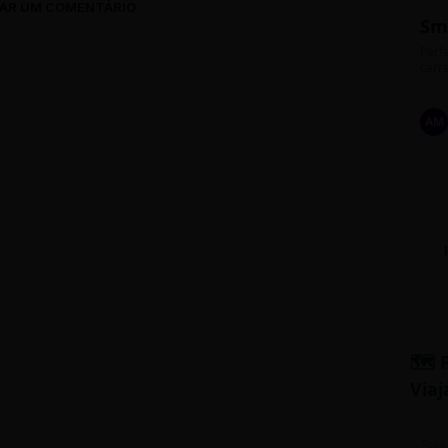
AR UM COMENTÁRIO
Sm
Perfe
carre
AM
🗺️ 
Viaj