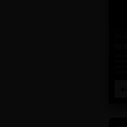
98% re
TV 
Domine
experi
prátic
comun
▶