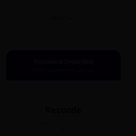
COMO SE FALA
Pronúncia Superfácil
Deslize para ver mais palavras
COMO SE FALA?
Recorde
"A sílaba forte é o COR. Diga: Re-CÓR-
"O
de."