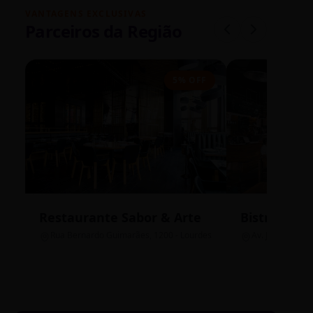
VANTAGENS EXCLUSIVAS
Parceiros da Região
5% OFF
Restaurante Sabor & Arte
Bistrô Cent
Rua Bernardo Guimarães, 1200 - Lourdes
Av. João Pinheir