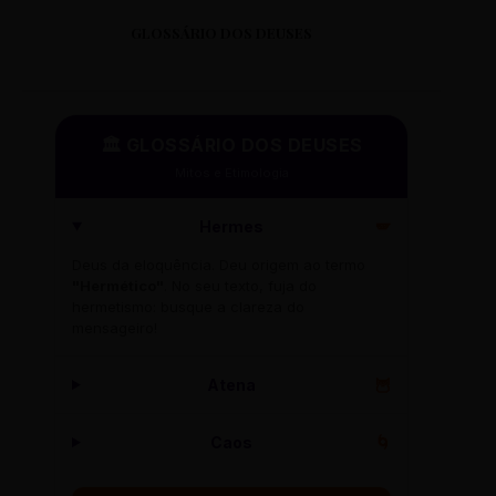
GLOSSÁRIO DOS DEUSES
🏛️ GLOSSÁRIO DOS DEUSES
Mitos e Etimologia
Hermes
🪽
Deus da eloquência. Deu origem ao termo
"Hermético"
. No seu texto, fuja do
hermetismo: busque a clareza do
mensageiro!
Atena
🦉
Caos
🌀