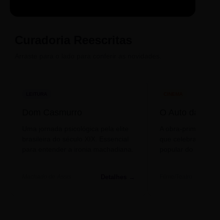
LIVRO
CINE
PODCAST
Sintetizado
Auto da
ECA Digital
Compadecida
Curadoria Reescritas
Arraste para o lado para conferir as novidades.
LEITURA
CINEMA
Dom Casmurro
O Auto da Com
Uma jornada psicológica pela elite
A obra-prima de A
brasileira do século XIX. Essencial
que celebra o folclo
para entender a ironia machadiana.
popular do nosso S
Detalhes →
Machado de Assis
Filme/Teatro