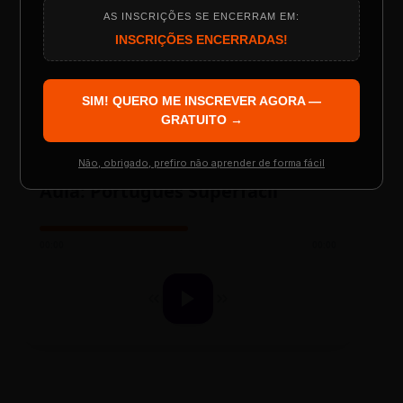
AS INSCRIÇÕES SE ENCERRAM EM:
LAYOUT PLAYER DOIS
Programação do Evento
INSCRIÇÕES ENCERRADAS!
SIM! QUERO ME INSCREVER AGORA —
Palestrantes Confirmados
GRATUITO →
ESCOLA REESCRITAS
Não, obrigado, prefiro não aprender de forma fácil
Aula: Português Superfácil
Resgatar Ingresso Grátis
00:00
00:00