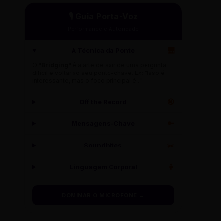
🎙️ Guia Porta-Voz
Performance e Autoridade
A Técnica da Ponte
🌉
O
"Bridging"
é a arte de sair de uma pergunta
difícil e voltar ao seu ponto-chave. Ex: "Isso é
interessante, mas o foco principal é..."
Off the Record
🔇
Mensagens-Chave
🔑
Soundbites
✂️
Linguagem Corporal
🧍
DOMINAR O MICROFONE →