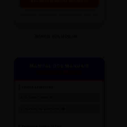
RECEBER MANUAL AGORA →
Prometemos: nada de spam, apenas conteúdo sintetizado.
MANUAL DOS MANUAIS
MANUAL DOS MANUAIS
PADRÃO GAZETA REESCRITAS
LÍNGUA & PRECISÃO
O "Que"ísmo ✍️
Verbos de Elocução 🗣️
CONDUTA JORNALÍSTICA