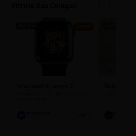
Vitrine dos Colegas
SEMINOVO
CASEIRO
R$ 450
Smartwatch Series 7
Bolos de P
Perfeito estado, com 3 pulseiras extras e
Sabores: Ninho com
carregador original.
Encomendas até qu
Aline Martins
Lucas Silva
AM
Chat 💬
LS
Marketing
Suporte TI