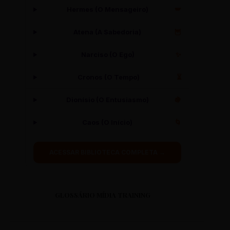
Hermes (O Mensageiro)
🪽
Atena (A Sabedoria)
🦉
Narciso (O Ego)
✨
Cronos (O Tempo)
⏳
Dionísio (O Entusiasmo)
🍇
Caos (O Início)
🌀
ACESSAR BIBLIOTECA COMPLETA →
GLOSSÁRIO MÍDIA TRAINING