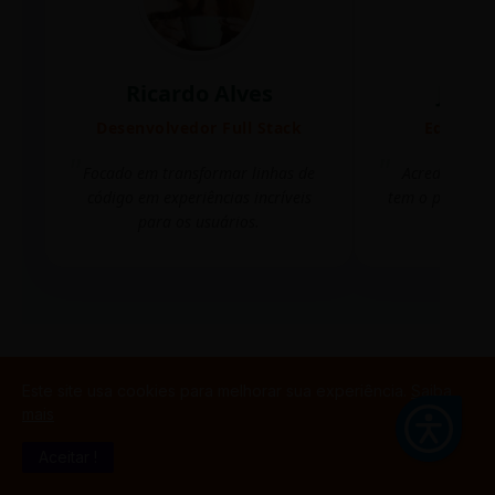
Ricardo Alves
Juli
Desenvolvedor Full Stack
Editora 
Focado em transformar linhas de
Acredito que
código em experiências incríveis
tem o poder de
para os usuários.
mudar 
TESTE GAMIFICAÇÃO
Este site usa cookies para melhorar sua experiência.
Saiba
mais
Aceitar !