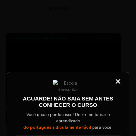
LAYOUT 03
● TRANSMISSÃO CORPORATIVA
ID: 2026-MINERAL
×
CATEGORIA
Título do Painel
AGUARDE! NÃO SAIA SEM ANTES
CONHECER O CURSO
Descrição longa do evento.
TV SINTETIZADO
Você quase perdeu isso! Deixe-me tornar o
Conheça melhor a norma culta do
DESTAQUE
aprendizado
português com muitas dicas.
Data / Horário
Localização
do português ridiculamente fácil
para você.
Sábado, 28 Out | 20:48
The Big Apple Cinema