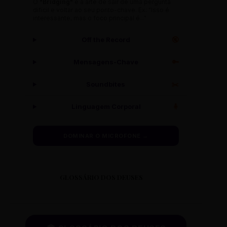
O
"Bridging"
é a arte de sair de uma pergunta
difícil e voltar ao seu ponto-chave. Ex: "Isso é
interessante, mas o foco principal é..."
Off the Record
🔇
Mensagens-Chave
🔑
Soundbites
✂️
Linguagem Corporal
🧍
DOMINAR O MICROFONE →
GLOSSÁRIO DOS DEUSES