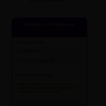
MANUAL DOS MANUAIS
MANUAL DOS MANUAIS
PADRÃO GAZETA REESCRITAS
LÍNGUA & PRECISÃO
O "Que"ísmo ✍️
Verbos de Elocução 🗣️
CONDUTA JORNALÍSTICA
Ouvir o outro lado:
É regra, não opção. A
ausência de resposta deve ser registrada:
"Até
o fechamento, não houve retorno."
Off total:
Se a fonte pediu sigilo, a identidade é