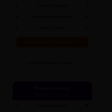
Cronos (O Tempo)
⏳
Dionísio (O Entusiasmo)
🍇
Caos (O Início)
🌀
ACESSAR BIBLIOTECA COMPLETA →
GLOSSÁRIO MÍDIA TRAINING
🎙️ Guia Porta-Voz
Performance e Autoridade
A Técnica da Ponte
🌉