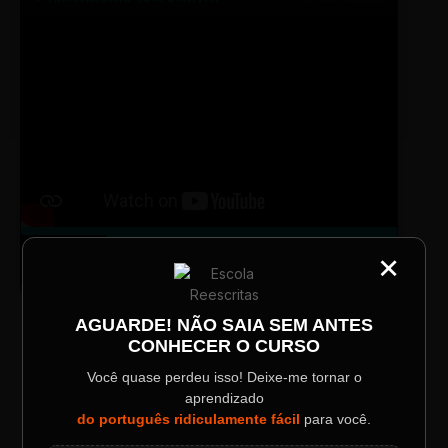
TV SINTETIZADO
×
Conheça melhor a norma culta do
DESTAQUE
CATEGORIA
português com muitas dicas.
Título do Painel
AGUARDE! NÃO SAIA SEM ANTES
CONHECER O CURSO
Descrição longa do evento.
LAYOUT PLAYER DOIS
Você quase perdeu isso! Deixe-me tornar o
aprendizado
Data / Horário
Localização
do português ridiculamente fácil
para você.
Sábado, 28 Out | 20:48
The Big Apple Cinema