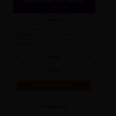
🏛️ GLOSSÁRIO DOS DEUSES
Mitos e Etimologia
Hermes
🪽
Deus da eloquência. Deu origem ao termo
"Hermético"
. No seu texto, fuja do
hermetismo: busque a clareza do
mensageiro!
Atena
🦉
Caos
🌀
BIBLIOTECA DO OLIMPO →
TESTE MITOLOGIA