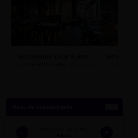
Restaurante Sabor & Arte
Bistrô Cent
Rua Bernardo Guimarães, 1200 - Lourdes
Av. João Pinheir
Menu de Acessibilidade
TAMANHO DA FONTE
-
+
Padrão