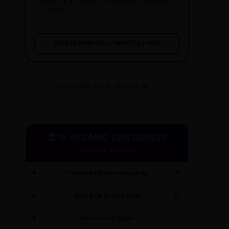
sagrada. Mas cuidado: não deixe a fonte pautar
o veículo.
BAIXAR MANUAL COMPLETO (.PDF)
GLOSSÁRIO DOS DEUSES 01
🏛️ GLOSSÁRIO DOS DEUSES
Mitos e Etimologia
Hermes (O Mensageiro)
🪽
Atena (A Sabedoria)
🦉
Narciso (O Ego)
✨