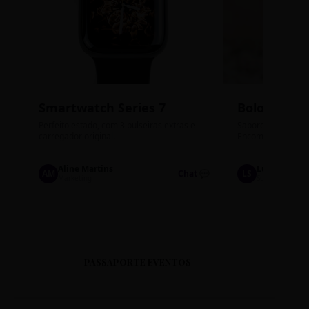
Smartwatch Series 7
Bolos de P
Perfeito estado, com 3 pulseiras extras e
Sabores: Ninho com
carregador original.
Encomendas até qu
Aline Martins
Lucas Silva
AM
Chat 💬
LS
Marketing
Suporte TI
PASSAPORTE EVENTOS