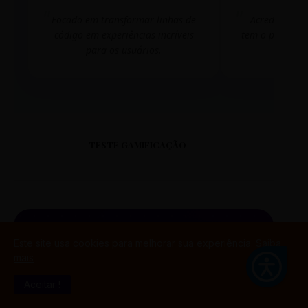
Focado em transformar linhas de
Acredito que
código em experiências incríveis
tem o poder de
para os usuários.
mudar 
TESTE GAMIFICAÇÃO
PORTAL DO ALUNO
Este site usa cookies para melhorar sua experiência.
Saiba
mais
SINTETIZADO
Aceitar !