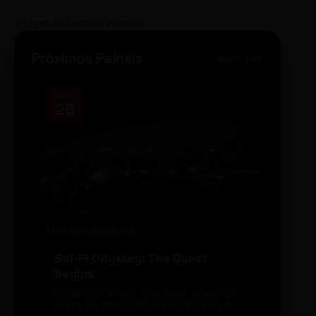
Widget de Eventos Premium
Próximos Painéis
ONLINE
OCT
NOV
28
14
SCIENCE FICTION
FUTUR
Sci-Fi Odyssey: The Quest
Neon
Begins
203
Embark on an epic interstellar adventure
Explor
where the fate of the universe hangs in
cibern