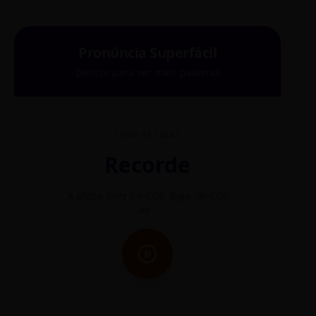
Pronúncia Superfácil
Deslize para ver mais palavras
COMO SE FALA?
Recorde
"A sílaba forte é o COR. Diga: Re-CÓR-
"O
de."