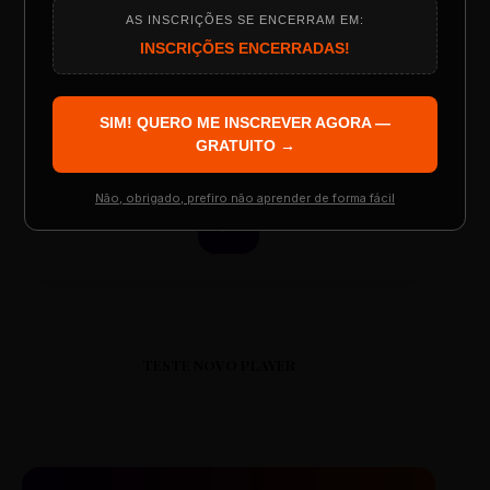
AS INSCRIÇÕES SE ENCERRAM EM:
Programação do Evento
INSCRIÇÕES ENCERRADAS!
ESCOLA REESCRITAS
Aula: Português Superfácil
SIM! QUERO ME INSCREVER AGORA —
Palestrantes Confirmados
GRATUITO →
00:00
00:00
Não, obrigado, prefiro não aprender de forma fácil
Resgatar Ingresso Grátis
TESTE NOVO PLAYER