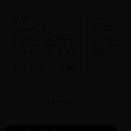
LEITURA
CINEMA
Dom Casmurro
O Auto da Com
Uma jornada psicológica pela elite
A obra-prima de A
brasileira do século XIX. Essencial
que celebra o folclo
para entender a ironia machadiana.
popular do nosso S
Detalhes →
Machado de Assis
Filme/Teatro
LAYOUT 03
● TRANSMISSÃO CORPORATIVA
ID: 2026-MINERAL