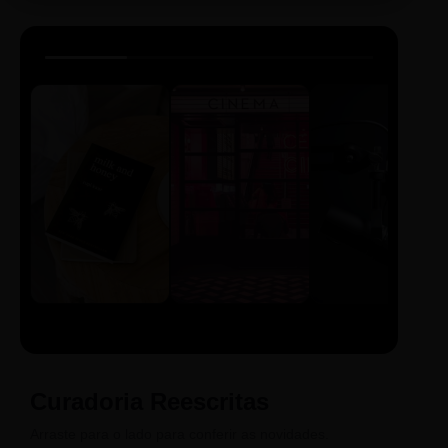
LIVRO
CINE
PODCAST
Sintetizado
Auto da
ECA Digital
Compadecida
Curadoria Reescritas
Arraste para o lado para conferir as novidades.