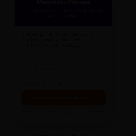
Manual dos Manuais
A curadoria definitiva da
Gazeta Reescritas
para sua redação.
✓
50+ Regras de Ouro (Folha/Estadão)
✓
Guia de Ética e Conduta 2026
✓
Checklist "Antifake" de Edição
RECEBER MANUAL AGORA →
Prometemos: nada de spam, apenas conteúdo sintetizado.