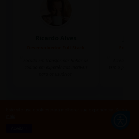
Ricardo Alves
Juli
Desenvolvedor Full Stack
Editora 
Focado em transformar linhas de
Acredito que
código em experiências incríveis
tem o poder de
para os usuários.
mudar 
Este site usa cookies para melhorar sua experiência.
Saiba
mais
TESTE GAMIFICAÇÃO
Aceitar !