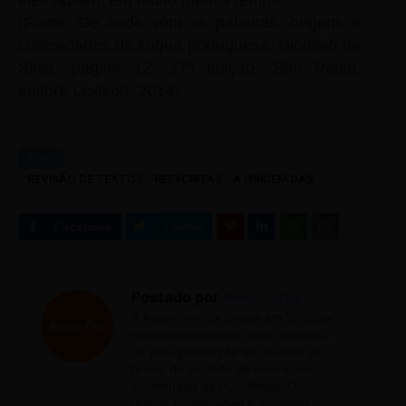
eles faziam, em muito menos tempo.
(Fonte: De onde vêm as palavras, origens e
curiosidades da língua portuguesa. Dionísio da
Silva, página 12, 17ª edição. São Paulo,
editora Lexikon, 2014).
Tags
REVISÃO DE TEXTOS - REESCRITAS - A ORIGEM DAS
PALAVRAS
Postado por
Reescritas
A Reescritas foi criada em 2013 por
meio das profícuas aulas do curso
de pós-graduação em revisão de
textos do Instituto de Educação
Continuada da PUC Minas. O
revisor responsável é jornalista