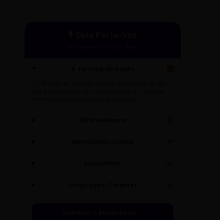
🎙️ Guia Porta-Voz
Performance e Autoridade
A Técnica da Ponte
🌉
O
"Bridging"
é a arte de sair de uma pergunta
difícil e voltar ao seu ponto-chave. Ex: "Isso é
interessante, mas o foco principal é..."
Off the Record
🔇
Mensagens-Chave
🔑
Soundbites
✂️
Linguagem Corporal
🧍
DOMINAR O MICROFONE →