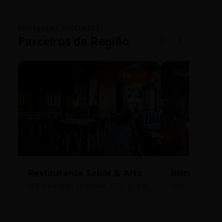
VANTAGENS EXCLUSIVAS
Parceiros da Região
5% OFF
Restaurante Sabor & Arte
Bistrô Cent
Rua Bernardo Guimarães, 1200 - Lourdes
Av. João Pinheir