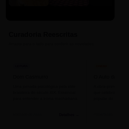
LIVRO
CINE
PODCAST
Sintetizado
Auto da
ECA Digital
Compadecida
Curadoria Reescritas
Arraste para o lado para conferir as novidades.
LEITURA
CINEMA
Dom Casmurro
O Auto da Com
Uma jornada psicológica pela elite
A obra-prima de A
brasileira do século XIX. Essencial
que celebra o folclo
para entender a ironia machadiana.
popular do nosso S
Detalhes →
Machado de Assis
Filme/Teatro