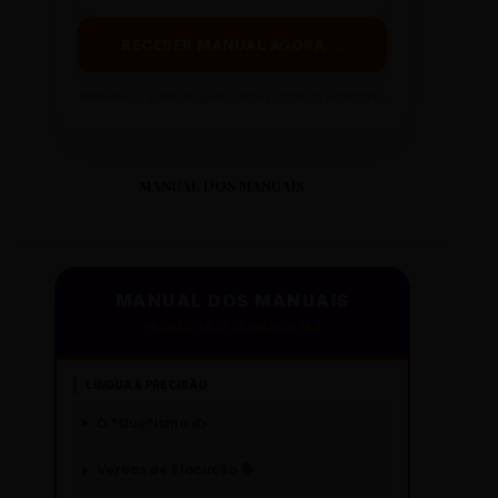
RECEBER MANUAL AGORA →
Prometemos: nada de spam, apenas conteúdo sintetizado.
MANUAL DOS MANUAIS
MANUAL DOS MANUAIS
PADRÃO GAZETA REESCRITAS
LÍNGUA & PRECISÃO
O "Que"ísmo ✍️
Verbos de Elocução 🗣️