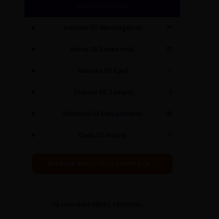
Mitos e Etimologia
Hermes (O Mensageiro)
🪽
Atena (A Sabedoria)
🦉
Narciso (O Ego)
✨
Cronos (O Tempo)
⏳
Dionísio (O Entusiasmo)
🍇
Caos (O Início)
🌀
ACESSAR BIBLIOTECA COMPLETA →
GLOSSÁRIO MÍDIA TRAINING