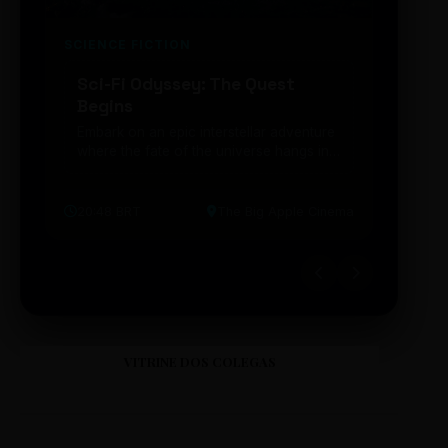
SCIENCE FICTION
FUTUR
Sci-Fi Odyssey: The Quest
Neon
Begins
203
Embark on an epic interstellar adventure
Explor
where the fate of the universe hangs in
cibern
the balance. Prepare to be transported...
intelig
20:48 BRT
The Big Apple Cinema
19:30 
VITRINE DOS COLEGAS