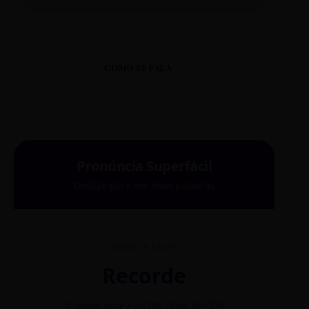
COMO SE FALA
Pronúncia Superfácil
Deslize para ver mais palavras
COMO SE FALA?
Recorde
"A sílaba forte é o COR. Diga: Re-CÓR-
"O