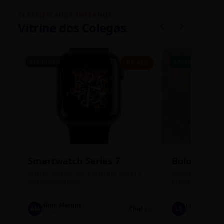
CLASSIFICADOS INTERNOS
Vitrine dos Colegas
SEMINOVO
CASEIRO
R$ 450
Smartwatch Series 7
Bolos de P
Perfeito estado, com 3 pulseiras extras e
Sabores: Ninho com
carregador original.
Encomendas até qu
Aline Martins
Lucas Silva
AM
Chat 💬
LS
Marketing
Suporte TI