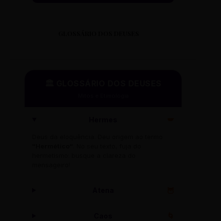
GLOSSÁRIO DOS DEUSES
🏛️ GLOSSÁRIO DOS DEUSES
Mitos e Etimologia
Hermes
🪽
Deus da eloquência. Deu origem ao termo
"Hermético"
. No seu texto, fuja do
hermetismo: busque a clareza do
mensageiro!
Atena
🦉
Caos
🌀