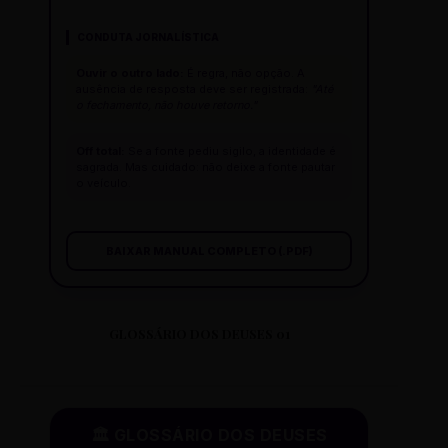
CONDUTA JORNALÍSTICA
Ouvir o outro lado:
É regra, não opção. A
ausência de resposta deve ser registrada:
"Até
o fechamento, não houve retorno."
Off total:
Se a fonte pediu sigilo, a identidade é
sagrada. Mas cuidado: não deixe a fonte pautar
o veículo.
BAIXAR MANUAL COMPLETO (.PDF)
GLOSSÁRIO DOS DEUSES 01
🏛️ GLOSSÁRIO DOS DEUSES