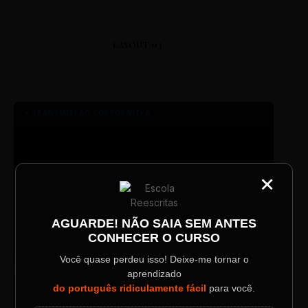
LAYOUT 03
● TRANSMISSÃO CORPORATIVA
ID: 2026-MINERAL
×
CATEGORIA
Título do Painel
AGUARDE! NÃO SAIA SEM ANTES
CONHECER O CURSO
Descrição longa do evento.
Você quase perdeu isso! Deixe-me tornar o
aprendizado
TV SINTETIZADO
Data / Horário
Localização
do português ridiculamente fácil
para você.
Conheça melhor a norma culta do
DESTAQUE
Sábado, 28 Out | 20:48
The Big Apple Cinema
português com muitas dicas.