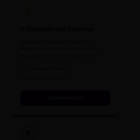
⚡
A Odisséia das Palavras
Aprenda a origem mitológica de
expressões comuns e enriqueça seu
vocabulário com a força do Olimpo.
✓
Etimologia Prática
✓
Repertório Cultural
Explorar Módulo
🎙️