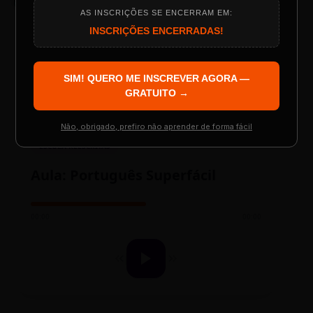
AS INSCRIÇÕES SE ENCERRAM EM:
Programação do Evento
INSCRIÇÕES ENCERRADAS!
LAYOUT PLAYER DOIS
SIM! QUERO ME INSCREVER AGORA —
Palestrantes Confirmados
GRATUITO →
Não, obrigado, prefiro não aprender de forma fácil
ESCOLA REESCRITAS
Resgatar Ingresso Grátis
Aula: Português Superfácil
00:00
00:00