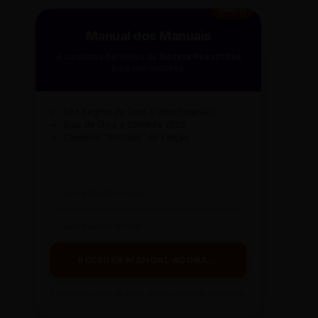
GRÁTIS
Manual dos Manuais
A curadoria definitiva da
Gazeta Reescritas
para sua redação.
✓
50+ Regras de Ouro (Folha/Estadão)
✓
Guia de Ética e Conduta 2026
✓
Checklist "Antifake" de Edição
RECEBER MANUAL AGORA →
Prometemos: nada de spam, apenas conteúdo sintetizado.