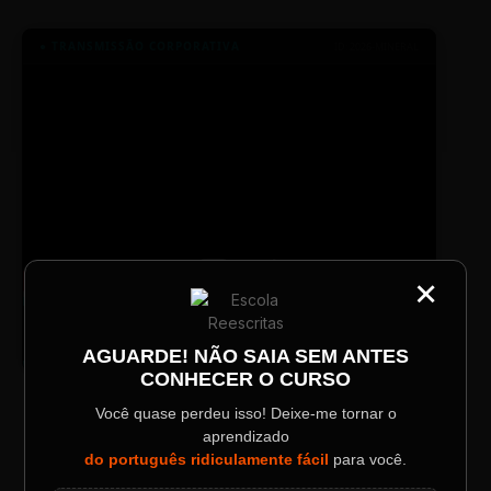
● TRANSMISSÃO CORPORATIVA
ID: 2026-MINERAL
×
CATEGORIA
Título do Painel
TV SINTETIZADO
Conheça melhor a norma culta do
DESTAQUE
português com muitas dicas.
AGUARDE! NÃO SAIA SEM ANTES
CONHECER O CURSO
Descrição longa do evento.
Você quase perdeu isso! Deixe-me tornar o
LAYOUT PLAYER DOIS
aprendizado
Data / Horário
Localização
do português ridiculamente fácil
para você.
Sábado, 28 Out | 20:48
The Big Apple Cinema