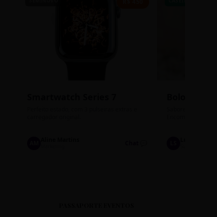
SEMINOVO
CASEIRO
R$ 450
Smartwatch Series 7
Bolos de P
Perfeito estado, com 3 pulseiras extras e
Sabores: Ninho com
carregador original.
Encomendas até qu
Aline Martins
Lucas Silva
AM
Chat 💬
LS
Marketing
Suporte TI
PASSAPORTE EVENTOS