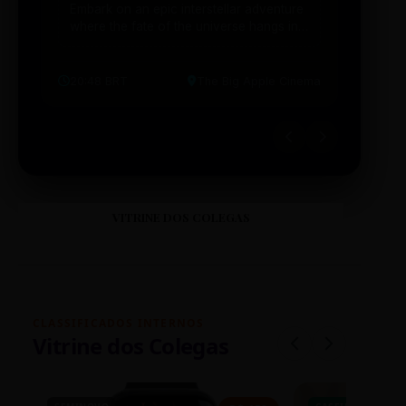
Embark on an epic interstellar adventure
Explor
where the fate of the universe hangs in
cibern
the balance. Prepare to be transported...
intelig
20:48 BRT
The Big Apple Cinema
19:30 
VITRINE DOS COLEGAS
CLASSIFICADOS INTERNOS
Vitrine dos Colegas