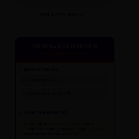
MANUAL DOS MANUAIS
MANUAL DOS MANUAIS
PADRÃO GAZETA REESCRITAS
LÍNGUA & PRECISÃO
O "Que"ísmo ✍️
Verbos de Elocução 🗣️
CONDUTA JORNALÍSTICA
Ouvir o outro lado:
É regra, não opção. A
ausência de resposta deve ser registrada:
"Até
o fechamento, não houve retorno."