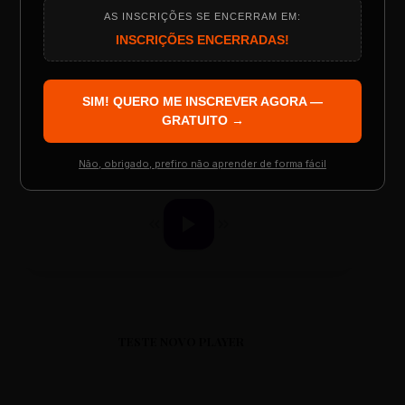
AS INSCRIÇÕES SE ENCERRAM EM:
Programação do Evento
INSCRIÇÕES ENCERRADAS!
ESCOLA REESCRITAS
SIM! QUERO ME INSCREVER AGORA —
Aula: Português Superfácil
Palestrantes Confirmados
GRATUITO →
Não, obrigado, prefiro não aprender de forma fácil
00:00
00:00
Resgatar Ingresso Grátis
TESTE NOVO PLAYER