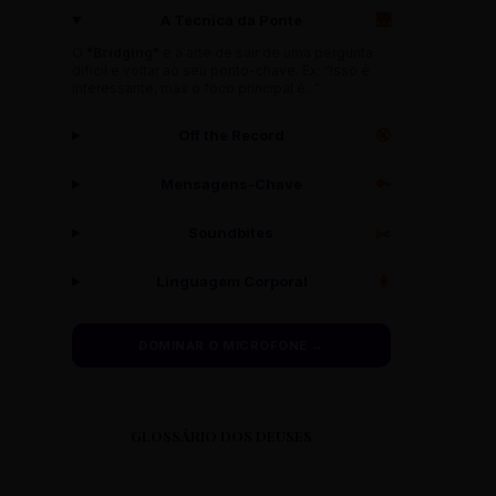
A Técnica da Ponte
🌉
O
"Bridging"
é a arte de sair de uma pergunta
difícil e voltar ao seu ponto-chave. Ex: "Isso é
interessante, mas o foco principal é..."
Off the Record
🔇
Mensagens-Chave
🔑
Soundbites
✂️
Linguagem Corporal
🧍
DOMINAR O MICROFONE →
GLOSSÁRIO DOS DEUSES