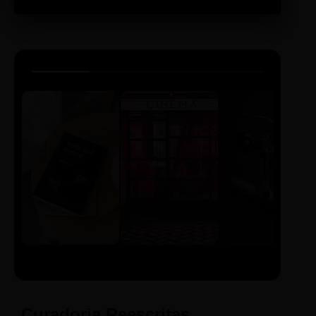
LIVRO
CINE
PODCAST
Sintetizado
Auto da
ECA Digital
Compadecida
Curadoria Reescritas