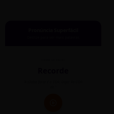
Pronúncia Superfácil
Deslize para ver mais palavras
COMO SE FALA?
Recorde
"A sílaba forte é o COR. Diga: Re-CÓR-
"O
de."