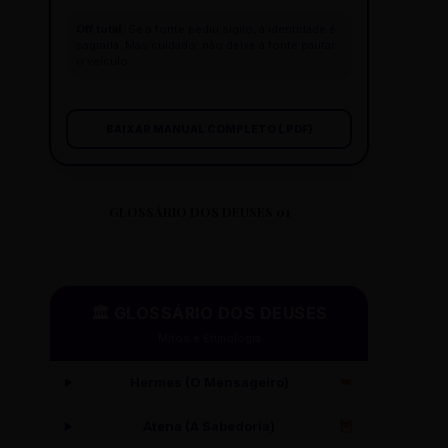
Off total:
Se a fonte pediu sigilo, a identidade é
sagrada. Mas cuidado: não deixe a fonte pautar
o veículo.
BAIXAR MANUAL COMPLETO (.PDF)
GLOSSÁRIO DOS DEUSES 01
🏛️ GLOSSÁRIO DOS DEUSES
Mitos e Etimologia
Hermes (O Mensageiro)
🪽
Atena (A Sabedoria)
🦉