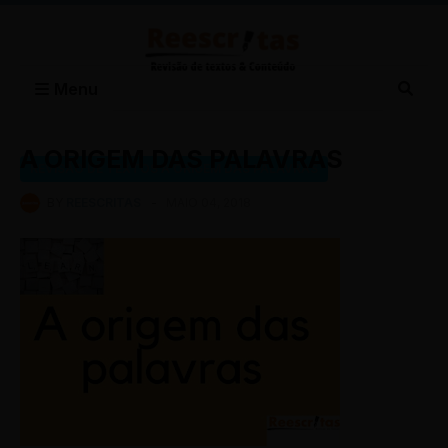
Menu
A ORIGEM DAS PALAVRAS
REVISÃO DE TEXTOS A ORIGEM DAS PALAVRAS
BY
REESCRITAS
-
MAIO 04, 2018