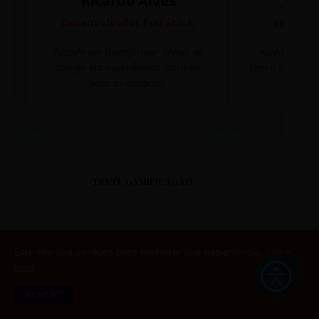
Ricardo Alves
Juli
Desenvolvedor Full Stack
Editora 
Focado em transformar linhas de
Acredito que
código em experiências incríveis
tem o poder de
para os usuários.
mudar 
TESTE GAMIFICAÇÃO
Este site usa cookies para melhorar sua experiência.
Saiba
mais
PORTAL DO ALUNO
Aceitar !
SINTETIZADO