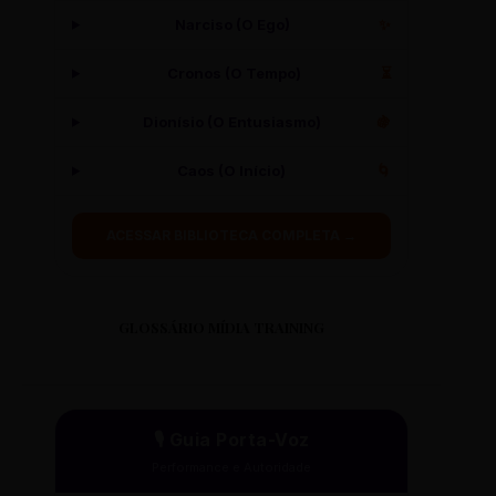
Narciso (O Ego)
✨
Cronos (O Tempo)
⏳
Dionísio (O Entusiasmo)
🍇
Caos (O Início)
🌀
ACESSAR BIBLIOTECA COMPLETA →
GLOSSÁRIO MÍDIA TRAINING
🎙️ Guia Porta-Voz
Performance e Autoridade