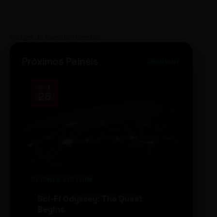
Widget de Eventos Premium
Próximos Painéis
ONLINE
OCT
NOV
28
14
SCIENCE FICTION
FUTUR
Sci-Fi Odyssey: The Quest
Neon
Begins
203