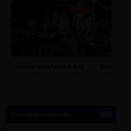
5% OFF
Restaurante Sabor & Arte
Bistrô Cent
Rua Bernardo Guimarães, 1200 - Lourdes
Av. João Pinheir
Menu de Acessibilidade