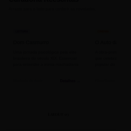
Arraste para o lado para conferir as novidades.
LEITURA
CINEMA
Dom Casmurro
O Auto da Com
Uma jornada psicológica pela elite
A obra-prima de A
brasileira do século XIX. Essencial
que celebra o folclo
para entender a ironia machadiana.
popular do nosso S
Detalhes →
Machado de Assis
Filme/Teatro
LAYOUT 03