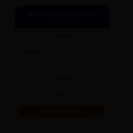
🏛️ GLOSSÁRIO DOS DEUSES
Mitos e Etimologia
Hermes
🪽
Deus da eloquência. Deu origem ao termo
"Hermético"
. No seu texto, fuja do
hermetismo: busque a clareza do
mensageiro!
Atena
🦉
Caos
🌀
BIBLIOTECA DO OLIMPO →