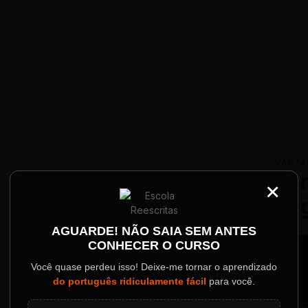
VANTA
Par
×
Re
Palestrantes Confir
AGUARDE! NÃO SAIA SEM ANTES
CONHECER O CURSO
ainel
Você quase perdeu isso! Deixe-me tornar o aprendizado
do português ridiculamente fácil
para você.
o evento.