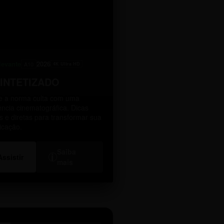
levante
2026
A10
4K Ultra HD
SINTETIZADO
 a norma culta com uma
ência cinematográfica. Dicas
as e diretas para transformar sua
icação.
Saiba
i
Assistir
mais