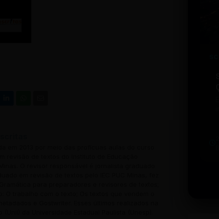
SC
i
w
u
scritas
b
t
ada em 2013 por meio das profícuas aulas do curso
 revisão de textos do Instituto de Educação
inas. O revisor responsável é jornalista graduado
uado em revisão de textos pelo IEC PUC Minas, fez
Gramática para preparadores e revisores de textos;
o: O trabalho com o texto; Os textos que vendem o
 metadados e Gostwriter. Esses últimos realizados na
o (Unil) da Universidade Estadual Paulista (Unesp).