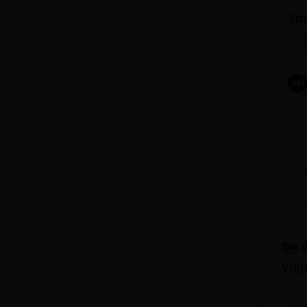
Sm
Perfe
carre
AM
🗺️ 
Viaj