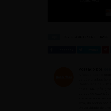
Tags
REVISÃO DE TEXTOS - FRASE
Postado por
Ree
A Reescritas foi cri
de pós-graduação em
Continuada da PUC M
pela UFMG, pós-grad
cursos de extensão 
Preparação e revisã
livro, da orelha aos
Universidade do Livr