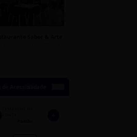
staurante Sabor & Arte
Bistrô Central
sso Grátis
ua Bernardo Guimarães, 1200 - Lourdes
Av. João Pinheiro, 450 - 
de Acessibilidade
TAMANHO DA
+
FONTE
Padrão