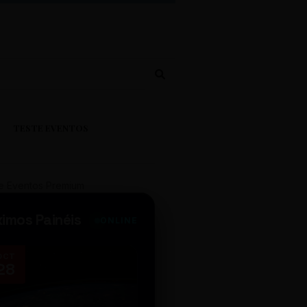
TESTE EVENTOS
e Eventos Premium
ximos Painéis
ONLINE
OCT
NOV
28
14