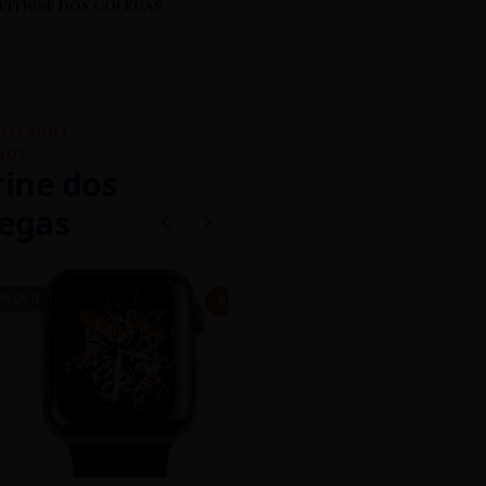
VITRINE DOS COLEGAS
IFICADOS
NOS
rine dos
egas
INOVO
CASEIRO
R$ 450