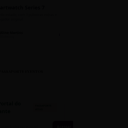
artwatch Series 7
Bolos de Pote G
ito estado, com 3 pulseiras extras e
Sabores: Ninho com Nutella 
gador original.
Encomendas até quinta!
Aline Martins
Lucas Silva
Chat 💬
LS
Marketing
Suporte TI
PASSAPORTE EVENTOS
Portal do
PASSAPORTE
ATIVO
ante
Acessar