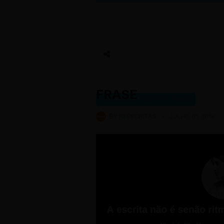
FRASE
REVISÃO DE TEXTOS - FRASE
BY
REESCRITAS
-
JULHO 01, 2018