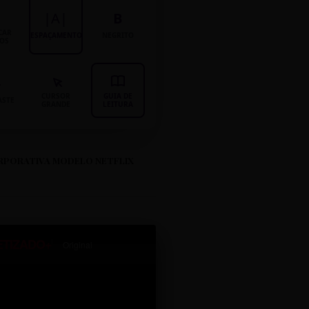
|A|
B
CAR
ESPAÇAMENTO
NEGRITO
LOS
CURSOR
GUIA DE
ASTE
GRANDE
LEITURA
RPORATIVA MODELO NETFLIX
ETIZADO+
Original