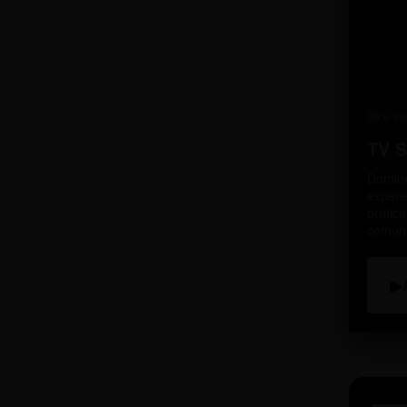
98% re
TV 
Domine
experi
prátic
comun
▶