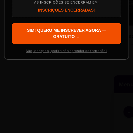
AS INSCRIÇÕES SE ENCERRAM EM:
INSCRIÇÕES ENCERRADAS!
Localização
The Big Apple Cinema
SIM! QUERO ME INSCREVER AGORA —
Re
 Evento
GRATUITO →
Resgatar Ingre
R
Não, obrigado, prefiro não aprender de forma fácil
Menu 
-