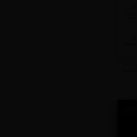
H
DESTA
TÍTU
CONTR
TV CO
SINT