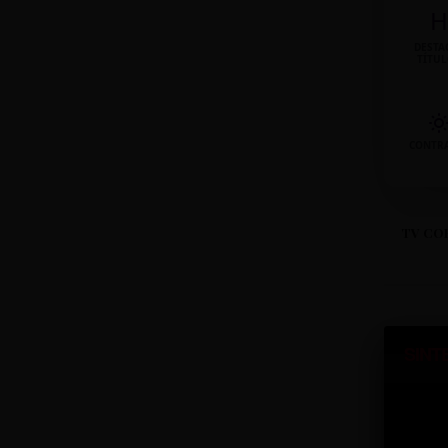
H
DESTA
TÍTU
CONTR
TV CO
SINT