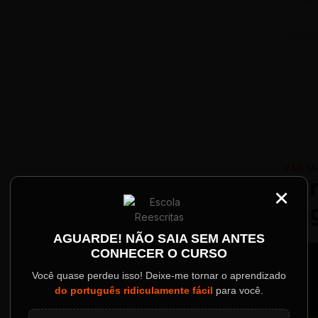
VANTA
Par
×
Re
Palestrantes Confir
AGUARDE! NÃO SAIA SEM ANTES
CONHECER O CURSO
ainel
Você quase perdeu isso! Deixe-me tornar o aprendizado
do português ridiculamente fácil
para você.
o evento.