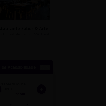
staurante Sabor & Arte
Bistrô Central
sso Grátis
ua Bernardo Guimarães, 1200 - Lourdes
Av. João Pinheiro, 450 - 
de Acessibilidade
TAMANHO DA
+
FONTE
Padrão