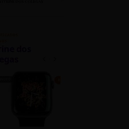
VITRINE DOS COLEGAS
IFICADOS
NOS
rine dos
egas
INOVO
CASEIRO
R$ 450