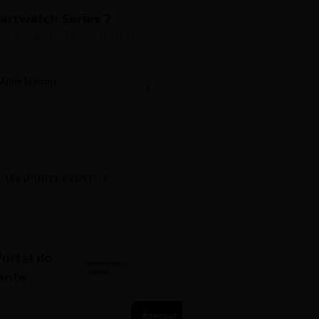
artwatch Series 7
Bolos de Pote G
ito estado, com 3 pulseiras extras e
Sabores: Ninho com Nutella 
gador original.
Encomendas até quinta!
Aline Martins
Lucas Silva
Chat 💬
LS
Marketing
Suporte TI
PASSAPORTE EVENTOS
Portal do
PASSAPORTE
ATIVO
ante
Acessar