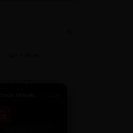
TESTE EVENTOS
e Eventos Premium
ximos Painéis
ONLINE
OCT
NOV
28
14