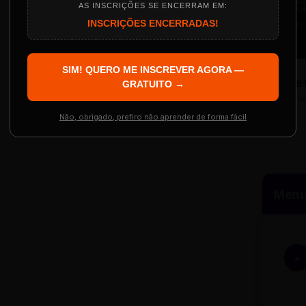
AS INSCRIÇÕES SE ENCERRAM EM:
INSCRIÇÕES ENCERRADAS!
Localização
The Big Apple Cinema
SIM! QUERO ME INSCREVER AGORA —
Re
 Evento
GRATUITO →
Resgatar Ingre
R
Não, obrigado, prefiro não aprender de forma fácil
Menu 
-