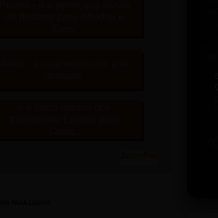
SC
i
w
u
b
t
GIA PARA LEIGOS