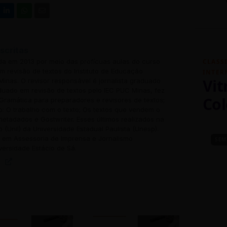
scritas
ada em 2013 por meio das profícuas aulas do curso
CLASS
 revisão de textos do Instituto de Educação
INTER
Vit
inas. O revisor responsável é jornalista graduado
uado em revisão de textos pelo IEC PUC Minas, fez
Col
Gramática para preparadores e revisores de textos;
o: O trabalho com o texto; Os textos que vendem o
 metadados e Gostwriter. Esses últimos realizados na
o (Unil) da Universidade Estadual Paulista (Unesp).
em Assessoria de Imprensa e Jornalismo
SEM
versidade Estácio de Sá.