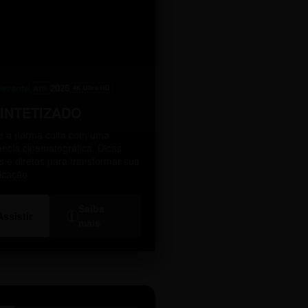
levante
2026
A10
4K Ultra HD
SINTETIZADO
 a norma culta com uma
ência cinematográfica. Dicas
as e diretas para transformar sua
icação.
Saiba
i
Assistir
mais