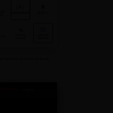
|A|
B
CAR
ESPAÇAMENTO
NEGRITO
LOS
CURSOR
GUIA DE
ASTE
GRANDE
LEITURA
RPORATIVA MODELO NETFLIX
ETIZADO+
Original