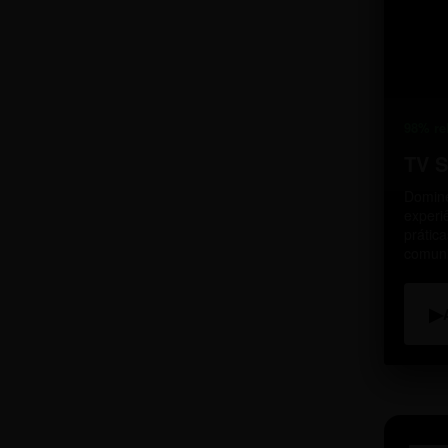
98% re
TV 
Domine
experi
prátic
comun
▶