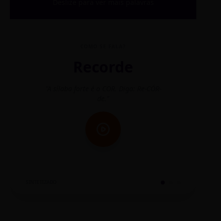
Deslize para ver mais palavras
COMO SE FALA?
Recorde
"A sílaba forte é o COR. Diga: Re-CÓR-
"O
de."
SINTETIZADO