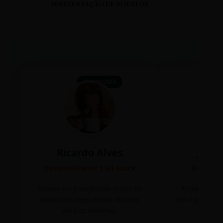
APRESENTAÇÃO DE NOVATOS
TECNOLOGIA
Ricardo Alves
Juli
Desenvolvedor Full Stack
Editora 
Focado em transformar linhas de
Acredito que
código em experiências incríveis
tem o poder de
para os usuários.
mudar 