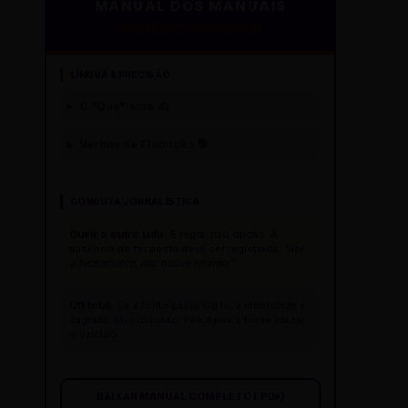
MANUAL DOS MANUAIS
PADRÃO GAZETA REESCRITAS
LÍNGUA & PRECISÃO
O "Que"ísmo ✍️
Verbos de Elocução 🗣️
CONDUTA JORNALÍSTICA
Ouvir o outro lado:
É regra, não opção. A
ausência de resposta deve ser registrada:
"Até
o fechamento, não houve retorno."
Off total:
Se a fonte pediu sigilo, a identidade é
sagrada. Mas cuidado: não deixe a fonte pautar
o veículo.
BAIXAR MANUAL COMPLETO (.PDF)