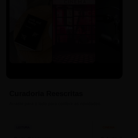
LIVRO
CINE
PODCAST
Sintetizado
Auto da
ECA Digital
Compadecida
Curadoria Reescritas
Arraste para o lado para conferir as novidades.
LEITURA
CINEMA