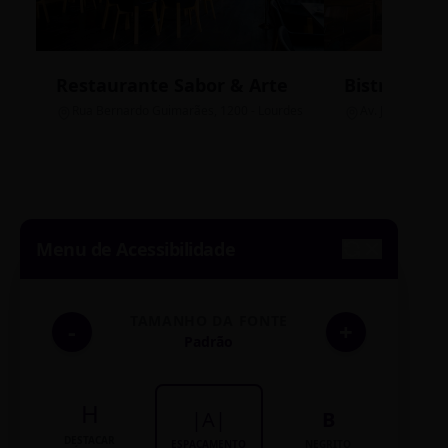
Restaurante Sabor & Arte
Bistrô Cent
Rua Bernardo Guimarães, 1200 - Lourdes
Av. João Pinheir
Menu de Acessibilidade
TAMANHO DA FONTE
-
+
Padrão
H
|A|
B
DESTACAR
ESPAÇAMENTO
NEGRITO