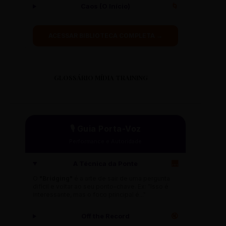
Caos (O Início)
🌀
ACESSAR BIBLIOTECA COMPLETA →
GLOSSÁRIO MÍDIA TRAINING
🎙️ Guia Porta-Voz
Performance e Autoridade
A Técnica da Ponte
🌉
O
"Bridging"
é a arte de sair de uma pergunta
difícil e voltar ao seu ponto-chave. Ex: "Isso é
interessante, mas o foco principal é..."
Off the Record
🔇