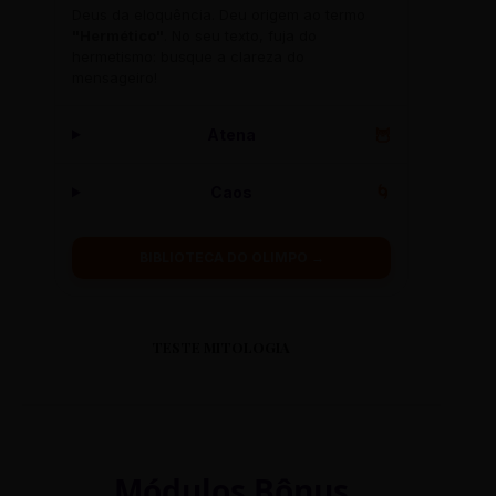
Deus da eloquência. Deu origem ao termo
"Hermético"
. No seu texto, fuja do
hermetismo: busque a clareza do
mensageiro!
Atena
🦉
Caos
🌀
BIBLIOTECA DO OLIMPO →
TESTE MITOLOGIA
Módulos Bônus