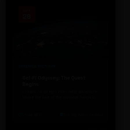
OCT
NOV
28
14
SCIENCE FICTION
FUTUR
Sci-Fi Odyssey: The Quest
Neon
Begins
203
Embark on an epic interstellar adventure
Explor
where the fate of the universe hangs in
cibern
the balance. Prepare to be transported...
intelig
20:48 BRT
The Big Apple Cinema
19:30 