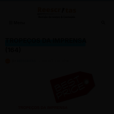
Menu
TROPEÇOS DA IMPRENSA
REVISÃO DE TEXTOS - TROPEÇOS DA IMPRENSA
(164)
BY
REESCRITAS
-
AGOSTO 14, 2018