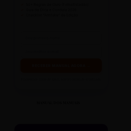
✓
50+ Regras de Ouro (Folha/Estadão)
✓
Guia de Ética e Conduta 2026
✓
Checklist "Antifake" de Edição
RECEBER MANUAL AGORA →
Prometemos: nada de spam, apenas conteúdo sintetizado.
MANUAL DOS MANUAIS