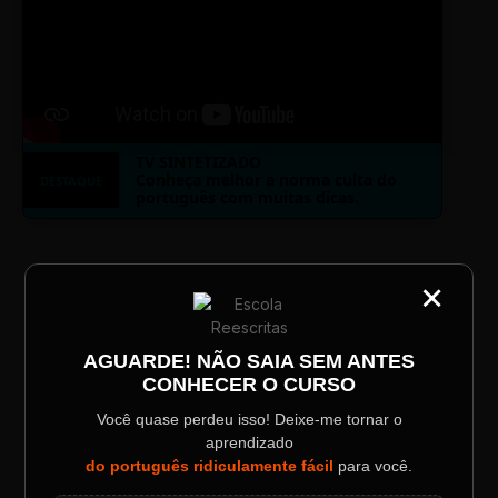
TV SINTETIZADO
Conheça melhor a norma culta do
DESTAQUE
português com muitas dicas.
×
LAYOUT PLAYER DOIS
CATEGORIA
Título do Painel
AGUARDE! NÃO SAIA SEM ANTES
CONHECER O CURSO
Descrição longa do evento.
Você quase perdeu isso! Deixe-me tornar o
ESCOLA REESCRITAS
aprendizado
Data / Horário
Localização
do português ridiculamente fácil
para você.
Aula: Português Superfácil
Sábado, 28 Out | 20:48
The Big Apple Cinema