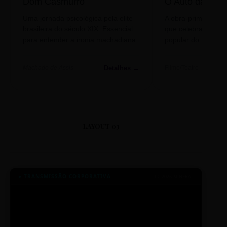
Dom Casmurro
O Auto da Com
Uma jornada psicológica pela elite
A obra-prima de A
brasileira do século XIX. Essencial
que celebra o folclo
para entender a ironia machadiana.
popular do nosso S
Detalhes →
Machado de Assis
Filme/Teatro
LAYOUT 03
● TRANSMISSÃO CORPORATIVA
ID: 2026-MINERAL