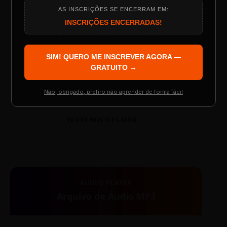
AS INSCRIÇÕES SE ENCERRAM EM:
Programação do Evento
INSCRIÇÕES ENCERRADAS!
00:00
00:00
SIM! QUERO ME INSCREVER AGORA —
Palestrantes Confirmados
GRATUITO →
Não, obrigado, prefiro não aprender de forma fácil
Resgatar Ingresso Grátis
TESTE NOVO PLAYER
AUDIO PLAYER
Arquivo de Áudio MP3