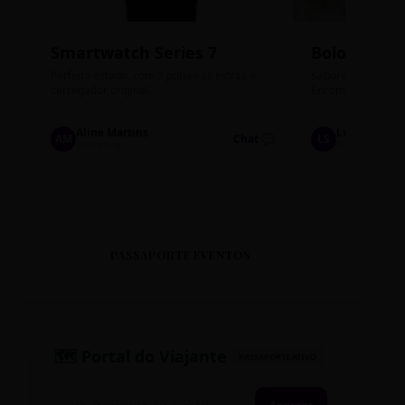
Smartwatch Series 7
Bolos de P
Perfeito estado, com 3 pulseiras extras e
Sabores: Ninho com
carregador original.
Encomendas até qu
Aline Martins
Lucas Silva
AM
Chat 💬
LS
Marketing
Suporte TI
PASSAPORTE EVENTOS
🗺️ Portal do Viajante
PASSAPORTE ATIVO