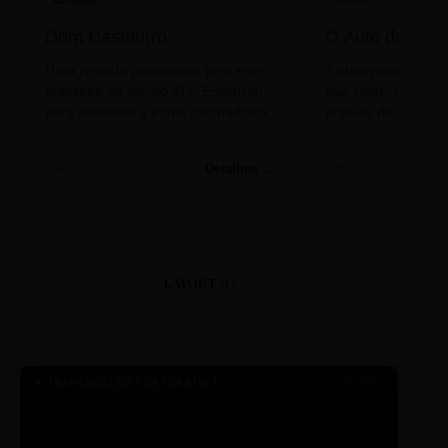
Dom Casmurro
O Auto da Com
Uma jornada psicológica pela elite
A obra-prima de A
brasileira do século XIX. Essencial
que celebra o folclo
para entender a ironia machadiana.
popular do nosso S
Detalhes →
Machado de Assis
Filme/Teatro
LAYOUT 03
● TRANSMISSÃO CORPORATIVA
ID: 2026-MINERAL