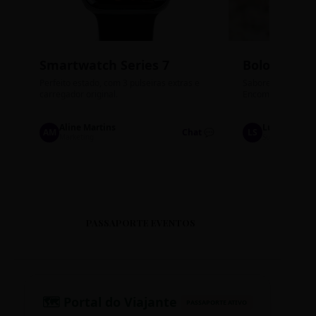
Smartwatch Series 7
Bolos de P
Perfeito estado, com 3 pulseiras extras e
Sabores: Ninho com
carregador original.
Encomendas até qu
Aline Martins
Lucas Silva
AM
Chat 💬
LS
Marketing
Suporte TI
PASSAPORTE EVENTOS
🗺️ Portal do Viajante
PASSAPORTE ATIVO