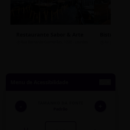
Restaurante Sabor & Arte
Bistrô Cent
Rua Bernardo Guimarães, 1200 - Lourdes
Av. João Pinheir
Menu de Acessibilidade
TAMANHO DA FONTE
-
+
Padrão
H