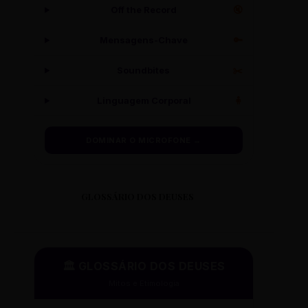
Off the Record
🔇
Mensagens-Chave
🔑
Soundbites
✂️
Linguagem Corporal
🧍
DOMINAR O MICROFONE →
GLOSSÁRIO DOS DEUSES
🏛️ GLOSSÁRIO DOS DEUSES
Mitos e Etimologia