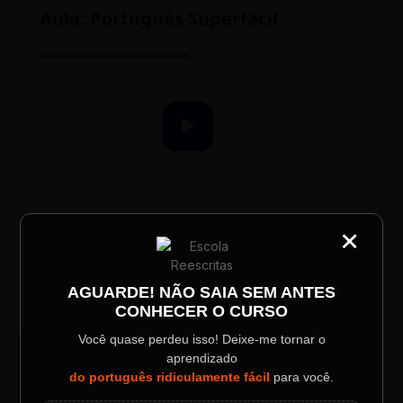
Aula: Português Superfácil
00:00
00:00
×
CATEGORIA
TESTE NOVO PLAYER
Título do Painel
AGUARDE! NÃO SAIA SEM ANTES
CONHECER O CURSO
Descrição longa do evento.
Você quase perdeu isso! Deixe-me tornar o
AUDIO PLAYER
aprendizado
Arquivo de Áudio MP3
Data / Horário
Localização
do português ridiculamente fácil
para você.
Sábado, 28 Out | 20:48
The Big Apple Cinema