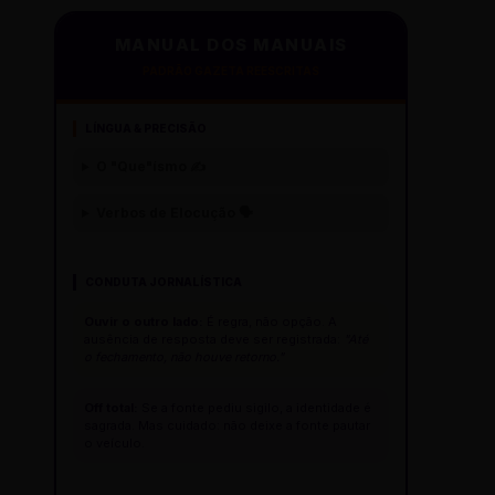
MANUAL DOS MANUAIS
PADRÃO GAZETA REESCRITAS
LÍNGUA & PRECISÃO
O "Que"ísmo ✍️
Verbos de Elocução 🗣️
CONDUTA JORNALÍSTICA
Ouvir o outro lado:
É regra, não opção. A
ausência de resposta deve ser registrada:
"Até
o fechamento, não houve retorno."
Off total:
Se a fonte pediu sigilo, a identidade é
sagrada. Mas cuidado: não deixe a fonte pautar
o veículo.