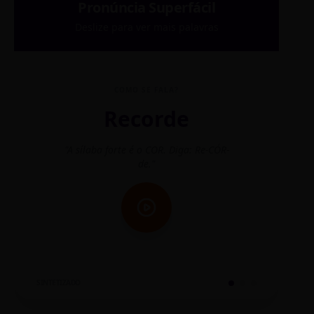
Pronúncia Superfácil
Deslize para ver mais palavras
COMO SE FALA?
Recorde
"A sílaba forte é o COR. Diga: Re-CÓR-
"O
de."
SINTETIZADO