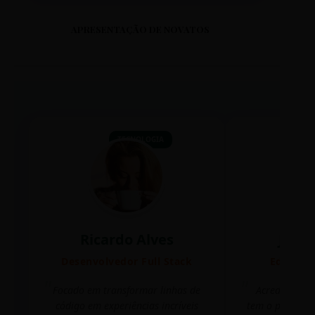
APRESENTAÇÃO DE NOVATOS
TECNOLOGIA
Ricardo Alves
Juli
Desenvolvedor Full Stack
Editora 
Focado em transformar linhas de
Acredito que
código em experiências incríveis
tem o poder de