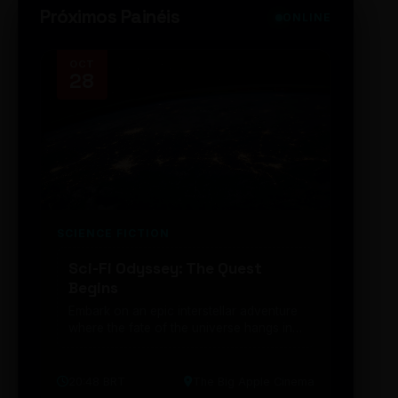
Próximos Painéis
ONLINE
OCT
NOV
28
14
SCIENCE FICTION
FUTUR
Sci-Fi Odyssey: The Quest
Neon
Begins
203
Embark on an epic interstellar adventure
Explor
where the fate of the universe hangs in
cibern
the balance. Prepare to be transported...
intelig
20:48 BRT
The Big Apple Cinema
19:30 