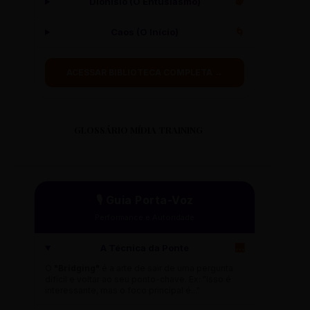
Dionísio (O Entusiasmo)
🍇
Caos (O Início)
🌀
ACESSAR BIBLIOTECA COMPLETA →
GLOSSÁRIO MÍDIA TRAINING
🎙️ Guia Porta-Voz
Performance e Autoridade
A Técnica da Ponte
🌉
O
"Bridging"
é a arte de sair de uma pergunta
difícil e voltar ao seu ponto-chave. Ex: "Isso é
interessante, mas o foco principal é..."