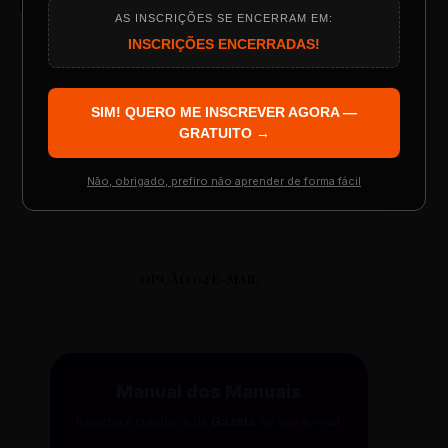
AS INSCRIÇÕES SE ENCERRAM EM:
Programação do Evento
INSCRIÇÕES ENCERRADAS!
0:00
0:00
SIM! QUERO ME INSCREVER AGORA —
Palestrantes Confirmados
GRATUITO →
Não, obrigado, prefiro não aprender de forma fácil
Resgatar Ingresso Grátis
OPÇÃO 02 E-MAIL
Manual dos Manuais
Receba a curadoria da
Gazeta
no seu e-mail.