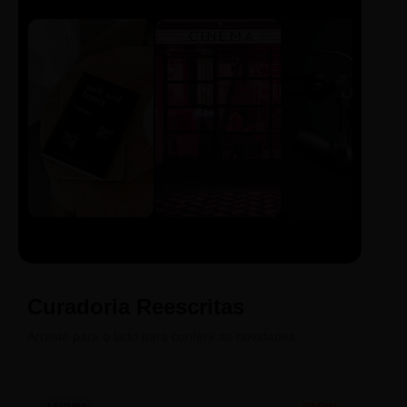
LIVRO
CINE
PODCAST
Sintetizado
Auto da
ECA Digital
Compadecida
Curadoria Reescritas
Arraste para o lado para conferir as novidades.
LEITURA
CINEMA