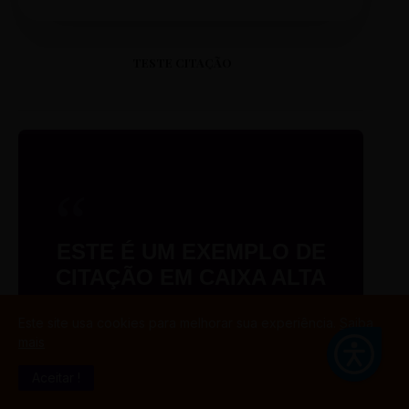
TESTE CITAÇÃO
“
ESTE É UM EXEMPLO DE
CITAÇÃO EM CAIXA ALTA
PARA O SEU PORTAL.
”
Este site usa cookies para melhorar sua experiência.
Saiba
mais
Aceitar !