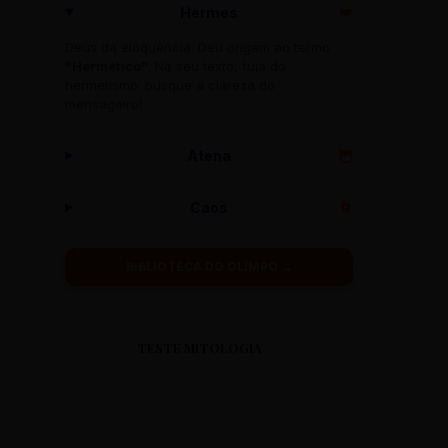
Hermes
🪽
Deus da eloquência. Deu origem ao termo
"Hermético"
. No seu texto, fuja do
hermetismo: busque a clareza do
mensageiro!
Atena
🦉
Caos
🌀
BIBLIOTECA DO OLIMPO →
TESTE MITOLOGIA