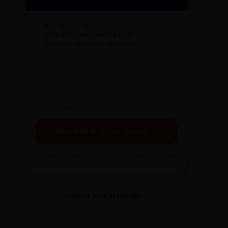
✓
50+ Regras de Ouro (Folha/Estadão)
✓
Guia de Ética e Conduta 2026
✓
Checklist "Antifake" de Edição
RECEBER MANUAL AGORA →
Prometemos: nada de spam, apenas conteúdo sintetizado.
MANUAL DOS MANUAIS