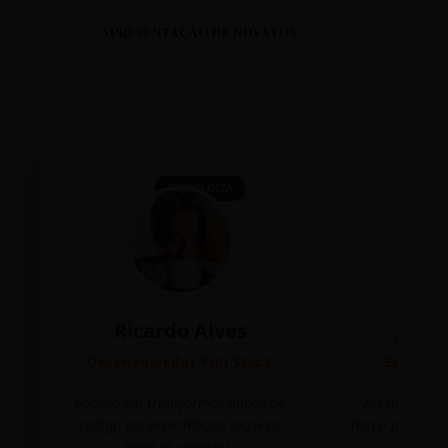
APRESENTAÇÃO DE NOVATOS
TECNOLOGIA
Ricardo Alves
Juli
Desenvolvedor Full Stack
Editora 
Focado em transformar linhas de
Acredito que
código em experiências incríveis
tem o poder de
para os usuários.
mudar 