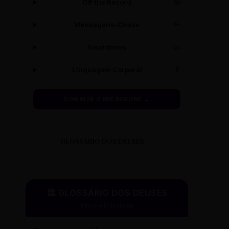
Off the Record
🔇
Mensagens-Chave
🔑
Soundbites
✂️
Linguagem Corporal
🧍
DOMINAR O MICROFONE →
GLOSSÁRIO DOS DEUSES
🏛️ GLOSSÁRIO DOS DEUSES
Mitos e Etimologia