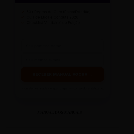
✓
50+ Regras de Ouro (Folha/Estadão)
✓
Guia de Ética e Conduta 2026
✓
Checklist "Antifake" de Edição
RECEBER MANUAL AGORA →
Prometemos: nada de spam, apenas conteúdo sintetizado.
MANUAL DOS MANUAIS