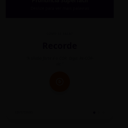
Pronúncia Superfácil
Deslize para ver mais palavras
COMO SE FALA?
Recorde
"A sílaba forte é o COR. Diga: Re-CÓR-
"O
de."
SINTETIZADO