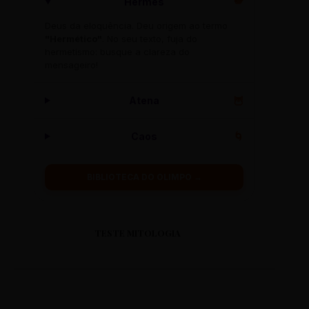
Hermes
🪽
Deus da eloquência. Deu origem ao termo
"Hermético"
. No seu texto, fuja do
hermetismo: busque a clareza do
mensageiro!
Atena
🦉
Caos
🌀
BIBLIOTECA DO OLIMPO →
TESTE MITOLOGIA