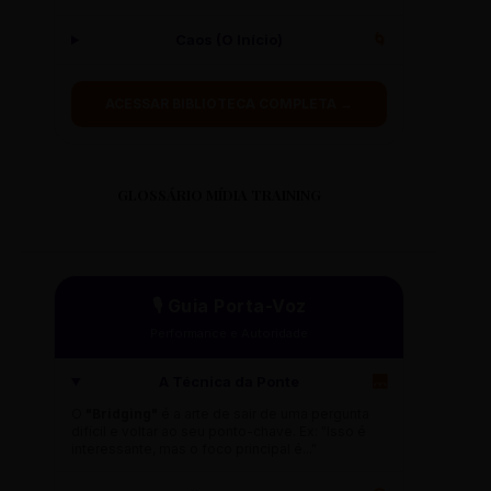
Caos (O Início)
🌀
ACESSAR BIBLIOTECA COMPLETA →
GLOSSÁRIO MÍDIA TRAINING
🎙️ Guia Porta-Voz
Performance e Autoridade
A Técnica da Ponte
🌉
O
"Bridging"
é a arte de sair de uma pergunta
difícil e voltar ao seu ponto-chave. Ex: "Isso é
interessante, mas o foco principal é..."