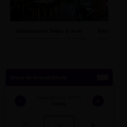
Restaurante Sabor & Arte
Bistrô Cent
Rua Bernardo Guimarães, 1200 - Lourdes
Av. João Pinheir
Menu de Acessibilidade
TAMANHO DA FONTE
-
+
Padrão
H
|A|
B