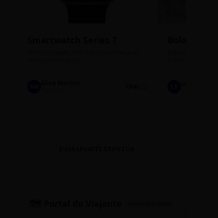
Smartwatch Series 7
Bolos de P
Perfeito estado, com 3 pulseiras extras e
Sabores: Ninho com
carregador original.
Encomendas até qu
Aline Martins
Lucas Silva
AM
Chat 💬
LS
Marketing
Suporte TI
PASSAPORTE EVENTOS
🗺️ Portal do Viajante
PASSAPORTE ATIVO