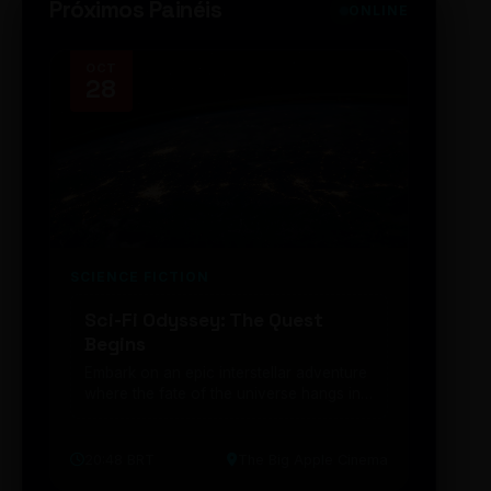
Próximos Painéis
ONLINE
OCT
NOV
28
14
SCIENCE FICTION
FUTUR
Sci-Fi Odyssey: The Quest
Neon
Begins
203
Embark on an epic interstellar adventure
Explor
where the fate of the universe hangs in
cibern
the balance. Prepare to be transported...
intelig
20:48 BRT
The Big Apple Cinema
19:30 