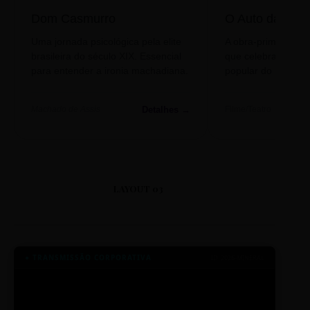
Dom Casmurro
O Auto da Com
Uma jornada psicológica pela elite
A obra-prima de A
brasileira do século XIX. Essencial
que celebra o folclo
para entender a ironia machadiana.
popular do nosso S
Detalhes →
Machado de Assis
Filme/Teatro
LAYOUT 03
● TRANSMISSÃO CORPORATIVA
ID: 2026-MINERAL