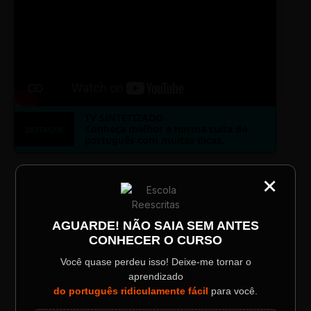
TV SINTETIZADO
Conheça melhor a norma culta do
DESTAQUE
português com muitas dicas.
×
CATEGORIA
LAYOUT PLAYER DOIS
Título do Painel
AGUARDE! NÃO SAIA SEM ANTES
CONHECER O CURSO
Descrição longa do evento.
Você quase perdeu isso! Deixe-me tornar o
aprendizado
ESCOLA REESCRITAS
Data / Horário
Localização
do português ridiculamente fácil
para você.
Sábado, 28 Out | 20:48
The Big Apple Cinema