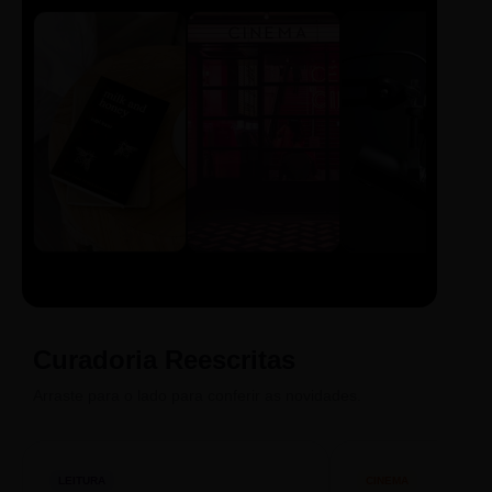
LIVRO
CINE
PODCAST
Sintetizado
Auto da
ECA Digital
Compadecida
Curadoria Reescritas
Arraste para o lado para conferir as novidades.
LEITURA
CINEMA