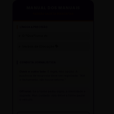
MANUAL DOS MANUAIS
PADRÃO GAZETA REESCRITAS
LÍNGUA & PRECISÃO
O "Que"ísmo ✍️
Verbos de Elocução 🗣️
CONDUTA JORNALÍSTICA
Ouvir o outro lado:
É regra, não opção. A
ausência de resposta deve ser registrada:
"Até
o fechamento, não houve retorno."
Off total:
Se a fonte pediu sigilo, a identidade é
sagrada. Mas cuidado: não deixe a fonte pautar
o veículo.