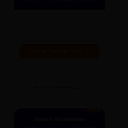
Receba a curadoria da
Gazeta
no seu e-mail.
ENVIAR PARA MEU E-MAIL →
Ao clicar, você receberá o guia em instantes.
MANUAL DOS MANUAIS 2
GRÁTIS
Manual dos Manuais
A curadoria definitiva da
Gazeta Reescritas