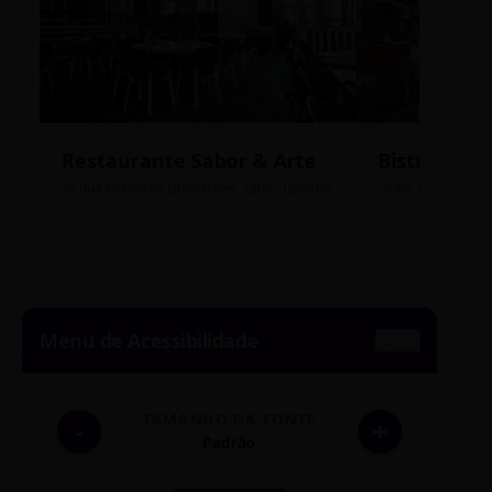
Restaurante Sabor & Arte
Bistrô Cent
Rua Bernardo Guimarães, 1200 - Lourdes
Av. João Pinheir
Menu de Acessibilidade
TAMANHO DA FONTE
-
+
Padrão