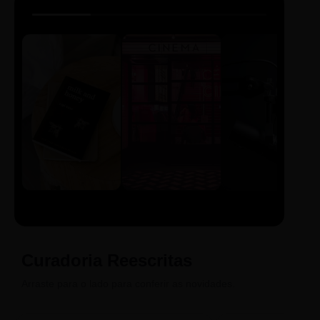
LIVRO
CINE
PODCAST
Sintetizado
Auto da
ECA Digital
Compadecida
Curadoria Reescritas
Arraste para o lado para conferir as novidades.