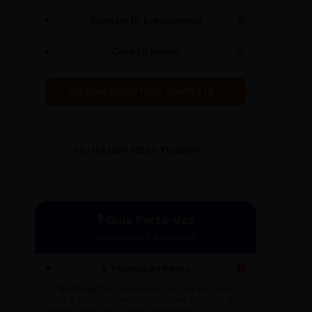
Dionísio (O Entusiasmo)
🍇
Caos (O Início)
🌀
ACESSAR BIBLIOTECA COMPLETA →
GLOSSÁRIO MÍDIA TRAINING
🎙️ Guia Porta-Voz
Performance e Autoridade
A Técnica da Ponte
🌉
O
"Bridging"
é a arte de sair de uma pergunta
difícil e voltar ao seu ponto-chave. Ex: "Isso é
interessante, mas o foco principal é..."