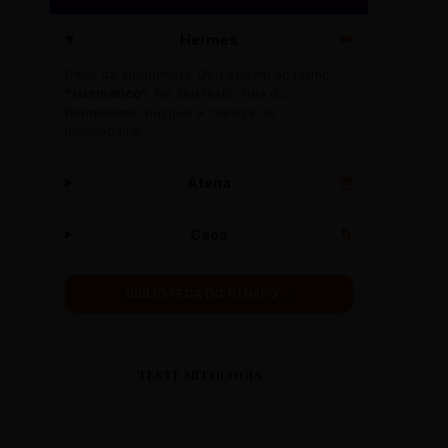
Hermes
🪽
Deus da eloquência. Deu origem ao termo
"Hermético"
. No seu texto, fuja do
hermetismo: busque a clareza do
mensageiro!
Atena
🦉
Caos
🌀
BIBLIOTECA DO OLIMPO →
TESTE MITOLOGIA