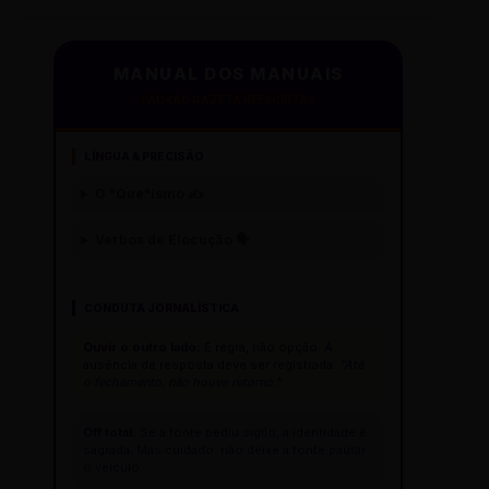
MANUAL DOS MANUAIS
PADRÃO GAZETA REESCRITAS
LÍNGUA & PRECISÃO
O "Que"ísmo ✍️
Verbos de Elocução 🗣️
CONDUTA JORNALÍSTICA
Ouvir o outro lado:
É regra, não opção. A
ausência de resposta deve ser registrada:
"Até
o fechamento, não houve retorno."
Off total:
Se a fonte pediu sigilo, a identidade é
sagrada. Mas cuidado: não deixe a fonte pautar
o veículo.