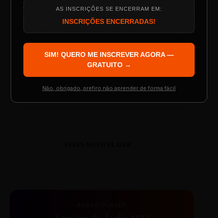
ESCOLA REESCRITAS
AS INSCRIÇÕES SE ENCERRAM EM:
Programação do Evento
Aula: Português Superfácil
INSCRIÇÕES ENCERRADAS!
00:00
00:00
SIM! QUERO ME INSCREVER AGORA —
Palestrantes Confirmados
GRATUITO →
Não, obrigado, prefiro não aprender de forma fácil
Resgatar Ingresso Grátis
TESTE NOVO PLAYER
AUDIO PLAYER