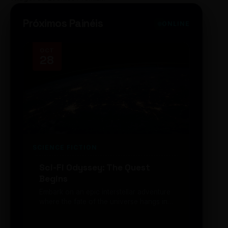
Próximos Painéis
ONLINE
OCT
NOV
28
14
SCIENCE FICTION
FUTUR
Sci-Fi Odyssey: The Quest
Neon
Begins
203
Embark on an epic interstellar adventure
Explor
where the fate of the universe hangs in
cibern
the balance. Prepare to be transported...
intelig