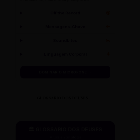
Off the Record
🔇
Mensagens-Chave
🔑
Soundbites
✂️
Linguagem Corporal
🧍
DOMINAR O MICROFONE →
GLOSSÁRIO DOS DEUSES
🏛️ GLOSSÁRIO DOS DEUSES
Mitos e Etimologia