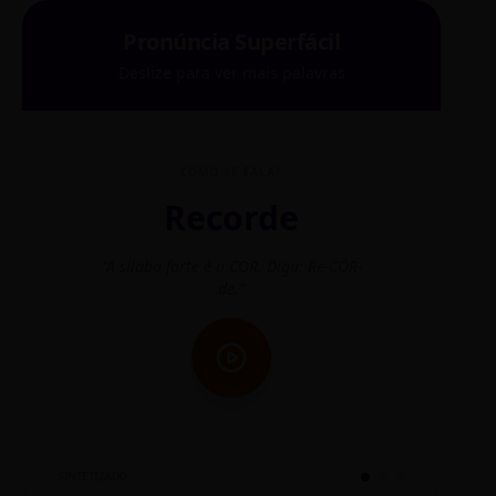
Pronúncia Superfácil
Deslize para ver mais palavras
COMO SE FALA?
Recorde
"A sílaba forte é o COR. Diga: Re-CÓR-
"O
de."
SINTETIZADO