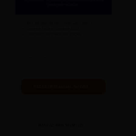
para sua redação.
✓
50+ Regras de Ouro (Folha/Estadão)
✓
Guia de Ética e Conduta 2026
✓
Checklist "Antifake" de Edição
RECEBER MANUAL AGORA →
Prometemos: nada de spam, apenas conteúdo sintetizado.
MANUAL DOS MANUAIS