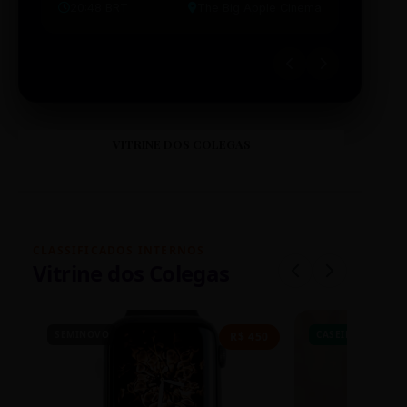
20:48 BRT
The Big Apple Cinema
19:30 
VITRINE DOS COLEGAS
CLASSIFICADOS INTERNOS
Vitrine dos Colegas
SEMINOVO
CASEIRO
R$ 450