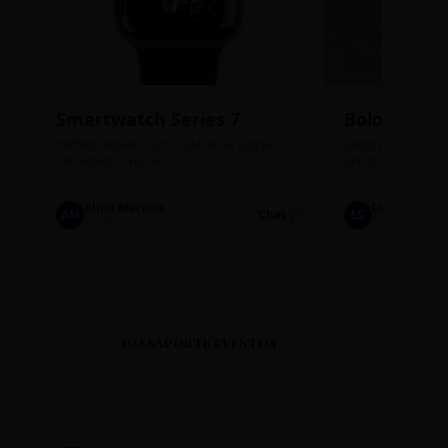
Smartwatch Series 7
Bolos de P
Perfeito estado, com 3 pulseiras extras e
Sabores: Ninho com
carregador original.
Encomendas até qu
Aline Martins
Lucas Silva
AM
Chat 💬
LS
Marketing
Suporte TI
PASSAPORTE EVENTOS