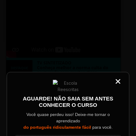
TV SINTETIZADO
Conheça melhor a norma culta do
DESTAQUE
português com muitas dicas.
×
CATEGORIA
Título do Painel
LAYOUT PLAYER DOIS
AGUARDE! NÃO SAIA SEM ANTES
CONHECER O CURSO
Descrição longa do evento.
Você quase perdeu isso! Deixe-me tornar o
aprendizado
Data / Horário
Localização
do português ridiculamente fácil
para você.
Sábado, 28 Out | 20:48
The Big Apple Cinema