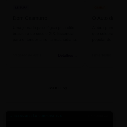
LEITURA
CINEMA
Dom Casmurro
O Auto da Com
Uma jornada psicológica pela elite
A obra-prima de A
brasileira do século XIX. Essencial
que celebra o folclo
para entender a ironia machadiana.
popular do nosso S
Detalhes →
Machado de Assis
Filme/Teatro
LAYOUT 03
● TRANSMISSÃO CORPORATIVA
ID: 2026-MINERAL