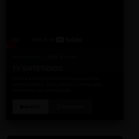
98% relevante
2026
A10
4K Ultra HD
TV SINTETIZADO
Domine a norma culta com uma experiência
cinematográfica. Dicas práticas e diretas para
transformar sua comunicação.
i
▶
Assistir
Saiba mais