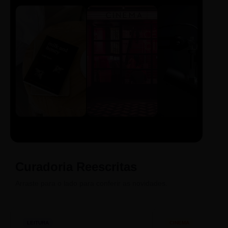
LIVRO
CINE
PODCAST
Sintetizado
Auto da
ECA Digital
Compadecida
Curadoria Reescritas
Arraste para o lado para conferir as novidades.
LEITURA
CINEMA