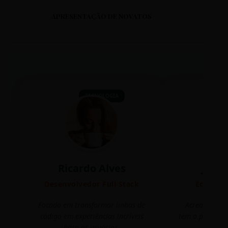
APRESENTAÇÃO DE NOVATOS
TECNOLOGIA
Ricardo Alves
Juli
Desenvolvedor Full Stack
Editora 
Focado em transformar linhas de
Acredito que
código em experiências incríveis
tem o poder de
para os usuários.
mudar 