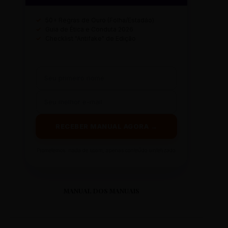
✓
50+ Regras de Ouro (Folha/Estadão)
✓
Guia de Ética e Conduta 2026
✓
Checklist "Antifake" de Edição
RECEBER MANUAL AGORA →
Prometemos: nada de spam, apenas conteúdo sintetizado.
MANUAL DOS MANUAIS