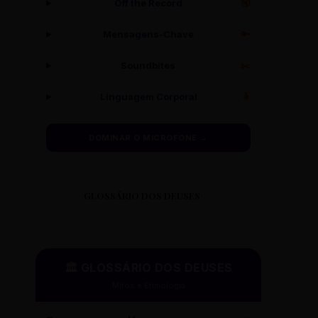
Off the Record
🔇
Mensagens-Chave
🔑
Soundbites
✂️
Linguagem Corporal
🧍
DOMINAR O MICROFONE →
GLOSSÁRIO DOS DEUSES
🏛️ GLOSSÁRIO DOS DEUSES
Mitos e Etimologia