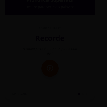
Pronúncia Superfácil
Deslize para ver mais palavras
COMO SE FALA?
Recorde
"A sílaba forte é o COR. Diga: Re-CÓR-
"O
de."
SINTETIZADO