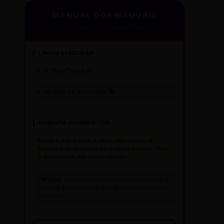
MANUAL DOS MANUAIS
PADRÃO GAZETA REESCRITAS
LÍNGUA & PRECISÃO
O "Que"ísmo ✍️
Verbos de Elocução 🗣️
CONDUTA JORNALÍSTICA
Ouvir o outro lado:
É regra, não opção. A
ausência de resposta deve ser registrada:
"Até
o fechamento, não houve retorno."
Off total:
Se a fonte pediu sigilo, a identidade é
sagrada. Mas cuidado: não deixe a fonte pautar
o veículo.