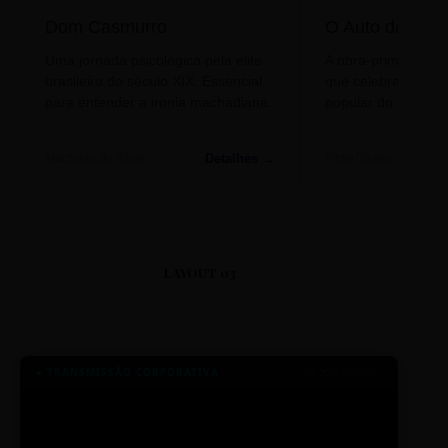
Dom Casmurro
O Auto da Com
Uma jornada psicológica pela elite
A obra-prima de A
brasileira do século XIX. Essencial
que celebra o folclo
para entender a ironia machadiana.
popular do nosso S
Detalhes →
Machado de Assis
Filme/Teatro
LAYOUT 03
● TRANSMISSÃO CORPORATIVA
ID: 2026-MINERAL