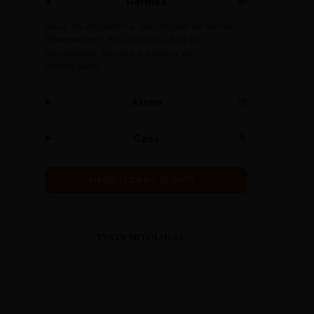
Hermes
🪽
Deus da eloquência. Deu origem ao termo
"Hermético"
. No seu texto, fuja do
hermetismo: busque a clareza do
mensageiro!
Atena
🦉
Caos
🌀
BIBLIOTECA DO OLIMPO →
TESTE MITOLOGIA