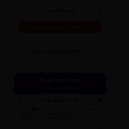
Caos (O Início)
🌀
ACESSAR BIBLIOTECA COMPLETA →
GLOSSÁRIO MÍDIA TRAINING
🎙️ Guia Porta-Voz
Performance e Autoridade
A Técnica da Ponte
🌉
O
"Bridging"
é a arte de sair de uma pergunta
difícil e voltar ao seu ponto-chave. Ex: "Isso é
interessante, mas o foco principal é..."