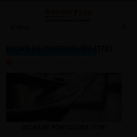
Menu
DICAS DE PORTUGUÊS (178)
REVISÃO DE TEXTOS - DICAS DE PORTUGUÊS
BY
REESCRITAS
-
DEZEMBRO 02, 2018