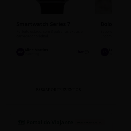
Smartwatch Series 7
Bolos de P
Perfeito estado, com 3 pulseiras extras e
Sabores: Ninho com
carregador original.
Encomendas até qu
Aline Martins
Lucas Silva
AM
Chat 💬
LS
Marketing
Suporte TI
PASSAPORTE EVENTOS
🗺️ Portal do Viajante
PASSAPORTE ATIVO