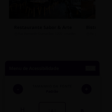
Restaurante Sabor & Arte
Bistrô Cent
Rua Bernardo Guimarães, 1200 - Lourdes
Av. João Pinheir
Menu de Acessibilidade
TAMANHO DA FONTE
-
+
Padrão
H
|A|
B