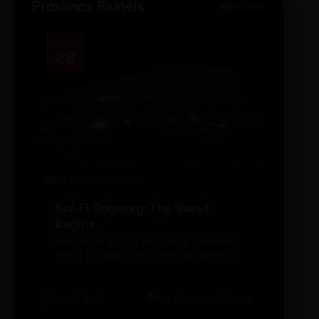
Próximos Painéis
ONLINE
OCT
NOV
28
14
SCIENCE FICTION
FUTUR
Sci-Fi Odyssey: The Quest
Neon
Begins
203
Embark on an epic interstellar adventure
Explor
where the fate of the universe hangs in
cibern
the balance. Prepare to be transported...
intelig
20:48 BRT
The Big Apple Cinema
19:30 