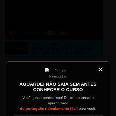
TV SINTETIZADO
Conheça melhor a norma culta do
DESTAQUE
português com muitas dicas.
×
CATEGORIA
LAYOUT PLAYER DOIS
Título do Painel
AGUARDE! NÃO SAIA SEM ANTES
CONHECER O CURSO
Descrição longa do evento.
Você quase perdeu isso! Deixe-me tornar o
aprendizado
ESCOLA REESCRITAS
Data / Horário
Localização
do português ridiculamente fácil
para você.
Sábado, 28 Out | 20:48
The Big Apple Cinema