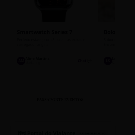
Smartwatch Series 7
Bolos de P
Perfeito estado, com 3 pulseiras extras e
Sabores: Ninho com
carregador original.
Encomendas até qu
Aline Martins
Lucas Silva
AM
Chat 💬
LS
Marketing
Suporte TI
PASSAPORTE EVENTOS
🗺️ Portal do Viajante
PASSAPORTE ATIVO