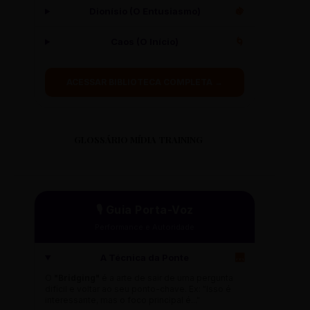
Dionísio (O Entusiasmo)
🍇
Caos (O Início)
🌀
ACESSAR BIBLIOTECA COMPLETA →
GLOSSÁRIO MÍDIA TRAINING
🎙️ Guia Porta-Voz
Performance e Autoridade
A Técnica da Ponte
🌉
O
"Bridging"
é a arte de sair de uma pergunta
difícil e voltar ao seu ponto-chave. Ex: "Isso é
interessante, mas o foco principal é..."