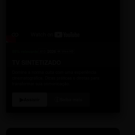
98% relevante
2026
A10
4K Ultra HD
TV SINTETIZADO
Domine a norma culta com uma experiência
cinematográfica. Dicas práticas e diretas para
transformar sua comunicação.
i
▶
Assistir
Saiba mais