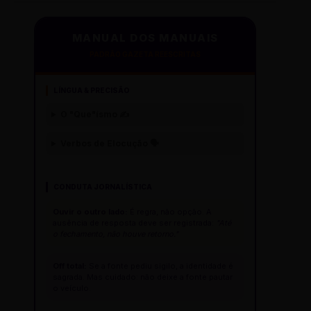
MANUAL DOS MANUAIS
PADRÃO GAZETA REESCRITAS
LÍNGUA & PRECISÃO
O "Que"ísmo ✍️
Verbos de Elocução 🗣️
CONDUTA JORNALÍSTICA
Ouvir o outro lado:
É regra, não opção. A
ausência de resposta deve ser registrada:
"Até
o fechamento, não houve retorno."
Off total:
Se a fonte pediu sigilo, a identidade é
sagrada. Mas cuidado: não deixe a fonte pautar
o veículo.