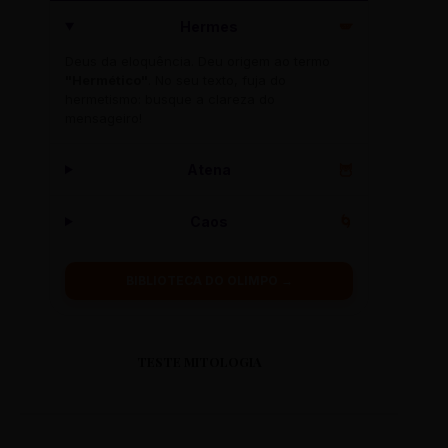
Hermes
🪽
Deus da eloquência. Deu origem ao termo
"Hermético"
. No seu texto, fuja do
hermetismo: busque a clareza do
mensageiro!
Atena
🦉
Caos
🌀
BIBLIOTECA DO OLIMPO →
TESTE MITOLOGIA