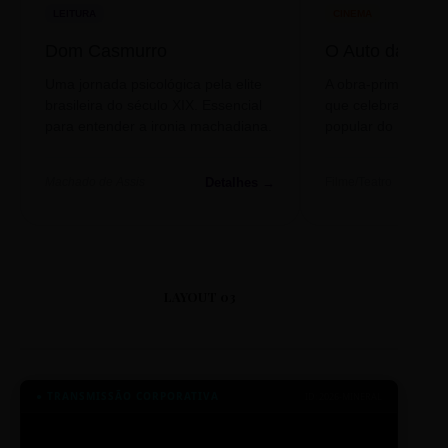
LEITURA
CINEMA
Dom Casmurro
O Auto da Com
Uma jornada psicológica pela elite
A obra-prima de A
brasileira do século XIX. Essencial
que celebra o folclo
para entender a ironia machadiana.
popular do nosso S
Detalhes →
Machado de Assis
Filme/Teatro
LAYOUT 03
● TRANSMISSÃO CORPORATIVA
ID: 2026-MINERAL