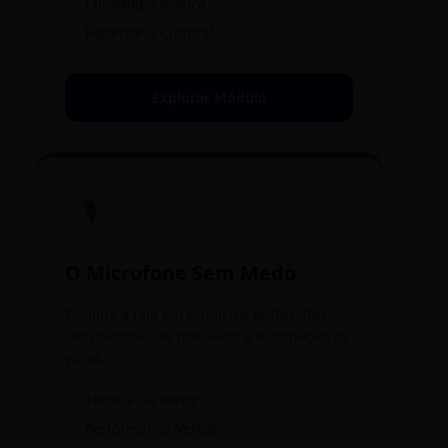
✓
Etimologia Prática
✓
Repertório Cultural
Explorar Módulo
🎙️
O Microfone Sem Medo
Domine a fala em público e entrevistas
com técnicas de porta-voz e eliminação de
vícios.
✓
Técnica da Ponte
✓
Performance Verbal