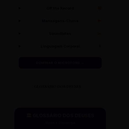
Off the Record
🔇
Mensagens-Chave
🔑
Soundbites
✂️
Linguagem Corporal
🧍
DOMINAR O MICROFONE →
GLOSSÁRIO DOS DEUSES
🏛️ GLOSSÁRIO DOS DEUSES
Mitos e Etimologia