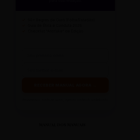
para sua redação.
✓
50+ Regras de Ouro (Folha/Estadão)
✓
Guia de Ética e Conduta 2026
✓
Checklist "Antifake" de Edição
RECEBER MANUAL AGORA →
Prometemos: nada de spam, apenas conteúdo sintetizado.
MANUAL DOS MANUAIS