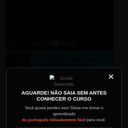
TV SINTETIZADO
Conheça melhor a norma culta do
DESTAQUE
português com muitas dicas.
×
CATEGORIA
Título do Painel
LAYOUT PLAYER DOIS
AGUARDE! NÃO SAIA SEM ANTES
CONHECER O CURSO
Descrição longa do evento.
Você quase perdeu isso! Deixe-me tornar o
aprendizado
Data / Horário
Localização
do português ridiculamente fácil
para você.
Sábado, 28 Out | 20:48
The Big Apple Cinema
ESCOLA REESCRITAS