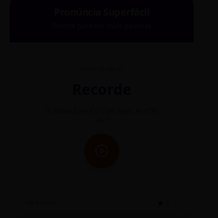
Pronúncia Superfácil
Deslize para ver mais palavras
COMO SE FALA?
Recorde
"A sílaba forte é o COR. Diga: Re-CÓR-
"O
de."
SINTETIZADO