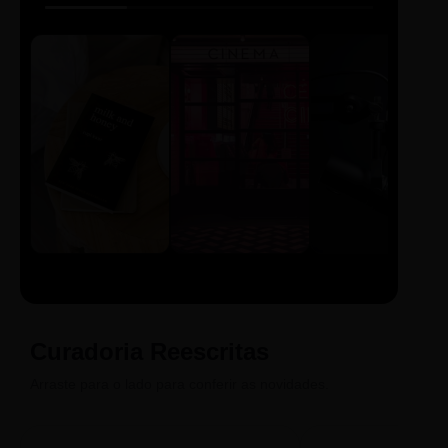
LIVRO
CINE
PODCAST
Sintetizado
Auto da
ECA Digital
Compadecida
Curadoria Reescritas
Arraste para o lado para conferir as novidades.