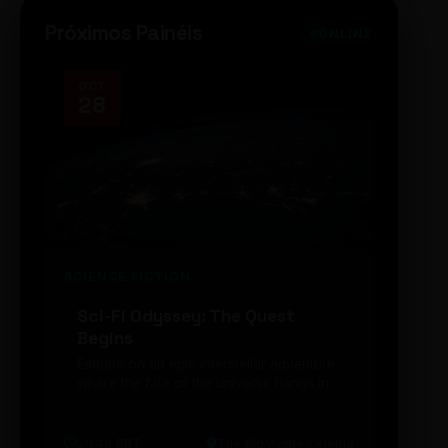
Próximos Painéis
ONLINE
OCT
NOV
28
14
SCIENCE FICTION
FUTUR
Sci-Fi Odyssey: The Quest
Neon
Begins
203
Embark on an epic interstellar adventure
Explor
where the fate of the universe hangs in
cibern
the balance. Prepare to be transported...
intelig
20:48 BRT
The Big Apple Cinema
19:30 