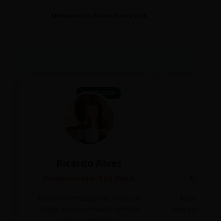
APRESENTAÇÃO DE NOVATOS
TECNOLOGIA
Ricardo Alves
Juli
Desenvolvedor Full Stack
Editora 
Focado em transformar linhas de
Acredito que
código em experiências incríveis
tem o poder de
para os usuários.
mudar 