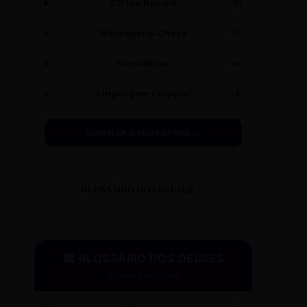
Off the Record
🔇
Mensagens-Chave
🔑
Soundbites
✂️
Linguagem Corporal
🧍
DOMINAR O MICROFONE →
GLOSSÁRIO DOS DEUSES
🏛️ GLOSSÁRIO DOS DEUSES
Mitos e Etimologia