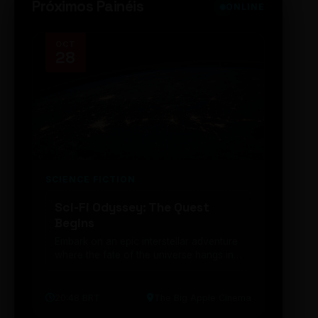
Próximos Painéis
ONLINE
OCT
NOV
28
14
SCIENCE FICTION
FUTUR
Sci-Fi Odyssey: The Quest
Neon
Begins
203
Embark on an epic interstellar adventure
Explor
where the fate of the universe hangs in
cibern
the balance. Prepare to be transported...
intelig
20:48 BRT
The Big Apple Cinema
19:30 