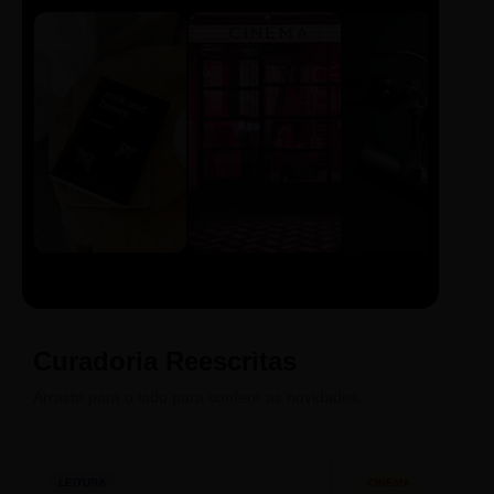
LIVRO
CINE
PODCAST
Sintetizado
Auto da
ECA Digital
Compadecida
Curadoria Reescritas
Arraste para o lado para conferir as novidades.
LEITURA
CINEMA