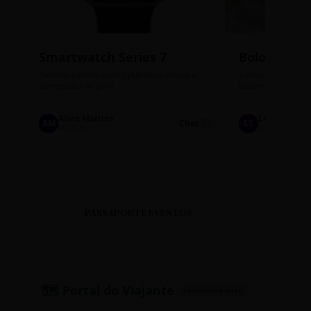
Smartwatch Series 7
Bolos de P
Perfeito estado, com 3 pulseiras extras e
Sabores: Ninho com
carregador original.
Encomendas até qu
Aline Martins
Lucas Silva
AM
Chat 💬
LS
Marketing
Suporte TI
PASSAPORTE EVENTOS
🗺️ Portal do Viajante
PASSAPORTE ATIVO