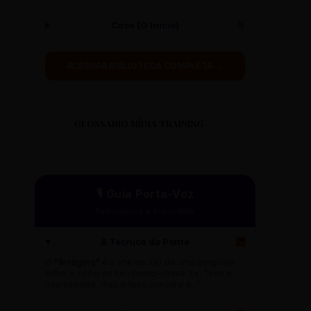
Caos (O Início)
🌀
ACESSAR BIBLIOTECA COMPLETA →
GLOSSÁRIO MÍDIA TRAINING
🎙️ Guia Porta-Voz
Performance e Autoridade
A Técnica da Ponte
🌉
O
"Bridging"
é a arte de sair de uma pergunta
difícil e voltar ao seu ponto-chave. Ex: "Isso é
interessante, mas o foco principal é..."