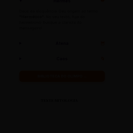
Hermes
🪽
Deus da eloquência. Deu origem ao termo
"Hermético"
. No seu texto, fuja do
hermetismo: busque a clareza do
mensageiro!
Atena
🦉
Caos
🌀
BIBLIOTECA DO OLIMPO →
TESTE MITOLOGIA