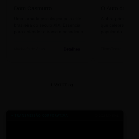
Dom Casmurro
O Auto da Com
Uma jornada psicológica pela elite
A obra-prima de A
brasileira do século XIX. Essencial
que celebra o folclo
para entender a ironia machadiana.
popular do nosso S
Detalhes →
Machado de Assis
Filme/Teatro
LAYOUT 03
● TRANSMISSÃO CORPORATIVA
ID: 2026-MINERAL