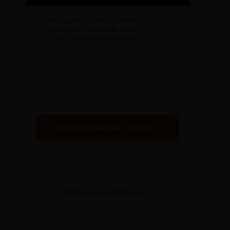
✓
50+ Regras de Ouro (Folha/Estadão)
✓
Guia de Ética e Conduta 2026
✓
Checklist "Antifake" de Edição
RECEBER MANUAL AGORA →
Prometemos: nada de spam, apenas conteúdo sintetizado.
MANUAL DOS MANUAIS