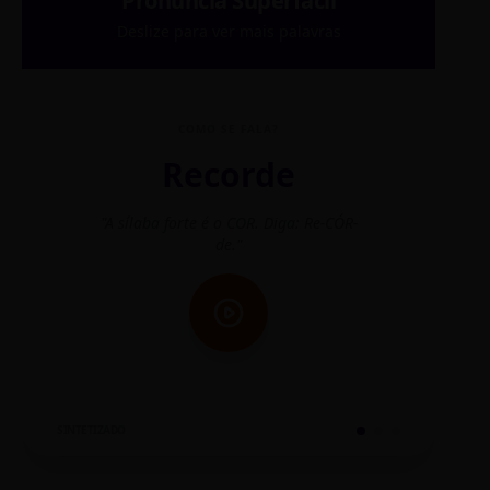
Pronúncia Superfácil
Deslize para ver mais palavras
COMO SE FALA?
Recorde
"A sílaba forte é o COR. Diga: Re-CÓR-
"O
de."
SINTETIZADO