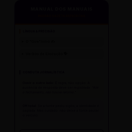
MANUAL DOS MANUAIS
PADRÃO GAZETA REESCRITAS
LÍNGUA & PRECISÃO
O "Que"ísmo ✍️
Verbos de Elocução 🗣️
CONDUTA JORNALÍSTICA
Ouvir o outro lado:
É regra, não opção. A
ausência de resposta deve ser registrada:
"Até
o fechamento, não houve retorno."
Off total:
Se a fonte pediu sigilo, a identidade é
sagrada. Mas cuidado: não deixe a fonte pautar
o veículo.