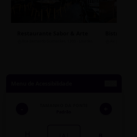
Restaurante Sabor & Arte
Bistrô Cent
Rua Bernardo Guimarães, 1200 - Lourdes
Av. João Pinheir
Menu de Acessibilidade
TAMANHO DA FONTE
-
+
Padrão
H
|A|
B