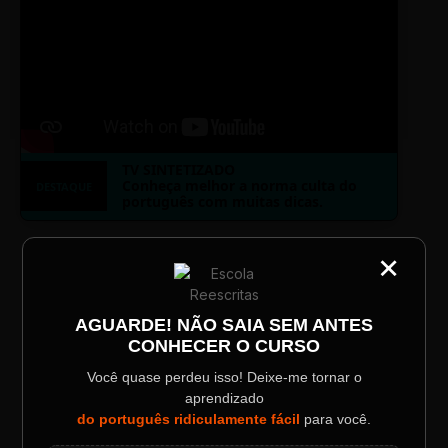
TV SINTETIZADO
Conheça melhor a norma culta do
DESTAQUE
português com muitas dicas.
×
CATEGORIA
LAYOUT PLAYER DOIS
Título do Painel
AGUARDE! NÃO SAIA SEM ANTES
CONHECER O CURSO
Descrição longa do evento.
Você quase perdeu isso! Deixe-me tornar o
aprendizado
ESCOLA REESCRITAS
Data / Horário
Localização
do português ridiculamente fácil
para você.
Sábado, 28 Out | 20:48
The Big Apple Cinema