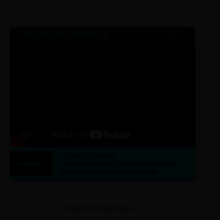
● TRANSMISSÃO CORPORATIVA
ID: 2026-MINERAL
TV SINTETIZADO
Conheça melhor a norma culta do
DESTAQUE
português com muitas dicas.
LAYOUT PLAYER DOIS