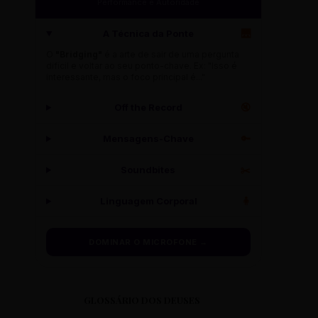
Performance e Autoridade
A Técnica da Ponte
🌉
O
"Bridging"
é a arte de sair de uma pergunta
difícil e voltar ao seu ponto-chave. Ex: "Isso é
interessante, mas o foco principal é..."
Off the Record
🔇
Mensagens-Chave
🔑
Soundbites
✂️
Linguagem Corporal
🧍
DOMINAR O MICROFONE →
GLOSSÁRIO DOS DEUSES