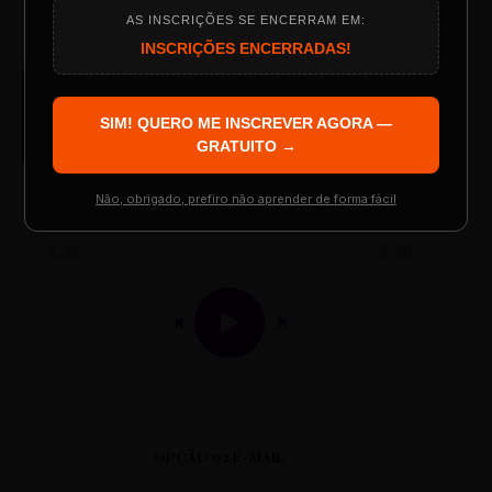
AS INSCRIÇÕES SE ENCERRAM EM:
Programação do Evento
INSCRIÇÕES ENCERRADAS!
AUDIO PLAYER
Arquivo de Áudio MP3
SIM! QUERO ME INSCREVER AGORA —
Palestrantes Confirmados
GRATUITO →
Não, obrigado, prefiro não aprender de forma fácil
Resgatar Ingresso Grátis
0:00
0:00
OPÇÃO 02 E-MAIL