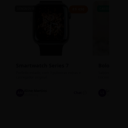
SEMINOVO
CASEIRO
R$ 450
Smartwatch Series 7
Bolos de P
Perfeito estado, com 3 pulseiras extras e
Sabores: Ninho com
carregador original.
Encomendas até qu
Aline Martins
Lucas Silva
AM
Chat 💬
LS
Marketing
Suporte TI