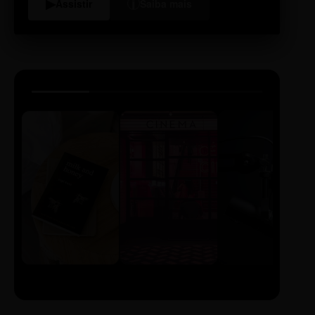
i
▶
Assistir
Saiba mais
LIVRO
CINE
PODCAST
Sintetizado
Auto da
ECA Digital
Compadecida