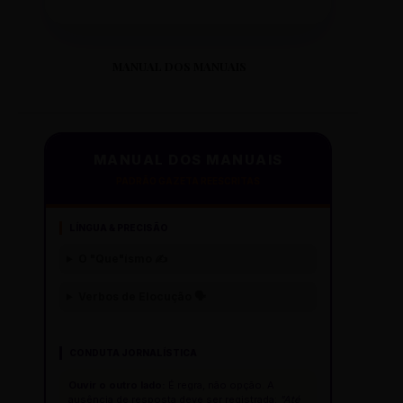
MANUAL DOS MANUAIS
MANUAL DOS MANUAIS
PADRÃO GAZETA REESCRITAS
LÍNGUA & PRECISÃO
O "Que"ísmo ✍️
Verbos de Elocução 🗣️
CONDUTA JORNALÍSTICA
Ouvir o outro lado:
É regra, não opção. A
ausência de resposta deve ser registrada:
"Até