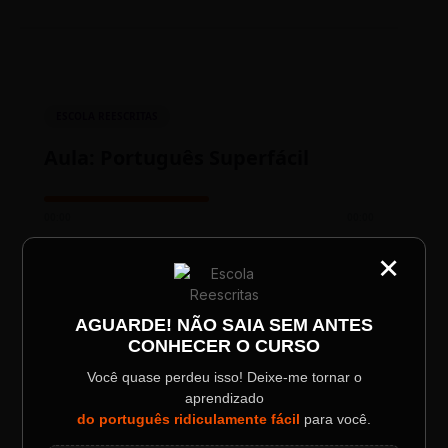
ESCOLA REESCRITAS
Aula: Português Superfácil
00:00
00:00
×
CATEGORIA
Título do Painel
AGUARDE! NÃO SAIA SEM ANTES
CONHECER O CURSO
Descrição longa do evento.
Você quase perdeu isso! Deixe-me tornar o
aprendizado
TESTE NOVO PLAYER
Data / Horário
Localização
do português ridiculamente fácil
para você.
Sábado, 28 Out | 20:48
The Big Apple Cinema