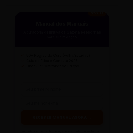
GRÁTIS
Manual dos Manuais
A curadoria definitiva da
Gazeta Reescritas
para sua redação.
✓
50+ Regras de Ouro (Folha/Estadão)
✓
Guia de Ética e Conduta 2026
✓
Checklist "Antifake" de Edição
RECEBER MANUAL AGORA →
Prometemos: nada de spam, apenas conteúdo sintetizado.