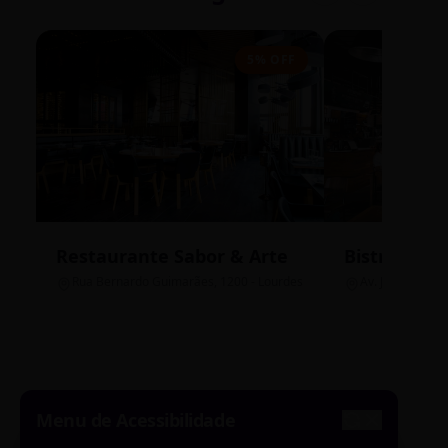
5% OFF
Restaurante Sabor & Arte
Bistrô Cent
Rua Bernardo Guimarães, 1200 - Lourdes
Av. João Pinheir
Menu de Acessibilidade