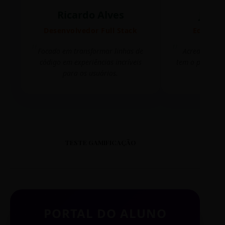
Ricardo Alves
Juli
Desenvolvedor Full Stack
Editora 
Focado em transformar linhas de
Acredito que
código em experiências incríveis
tem o poder de
para os usuários.
mudar 
TESTE GAMIFICAÇÃO
PORTAL DO ALUNO