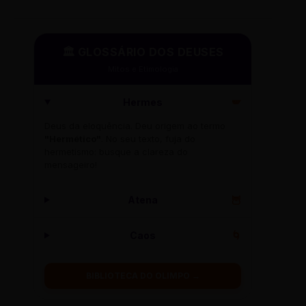
🏛️ GLOSSÁRIO DOS DEUSES
Mitos e Etimologia
Hermes
🪽
Deus da eloquência. Deu origem ao termo
"Hermético"
. No seu texto, fuja do
hermetismo: busque a clareza do
mensageiro!
Atena
🦉
Caos
🌀
BIBLIOTECA DO OLIMPO →