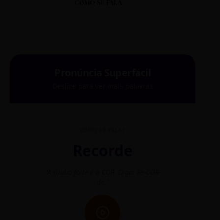
COMO SE FALA
Pronúncia Superfácil
Deslize para ver mais palavras
COMO SE FALA?
Recorde
"A sílaba forte é o COR. Diga: Re-CÓR-
"O
de."