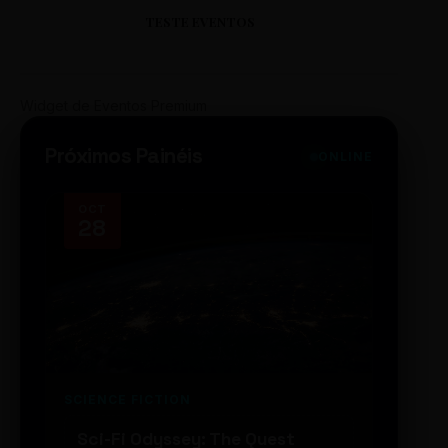
TESTE EVENTOS
Widget de Eventos Premium
Próximos Painéis
ONLINE
OCT
NOV
28
14
SCIENCE FICTION
FUTUR
Sci-Fi Odyssey: The Quest
Neon