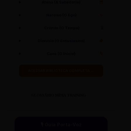
Atena (A Sabedoria)
🦉
Narciso (O Ego)
✨
Cronos (O Tempo)
⏳
Dionísio (O Entusiasmo)
🍇
Caos (O Início)
🌀
ACESSAR BIBLIOTECA COMPLETA →
GLOSSÁRIO MÍDIA TRAINING
🎙️ Guia Porta-Voz