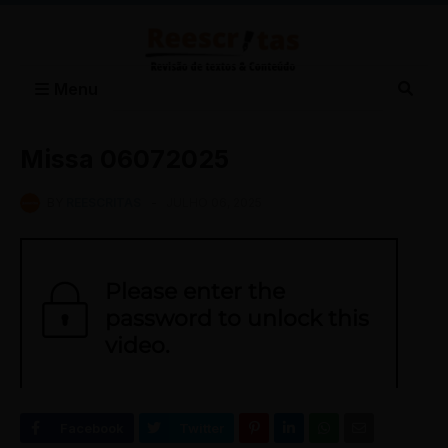
Menu
Missa 06072025
BY
REESCRITAS
-
JULHO 06, 2025