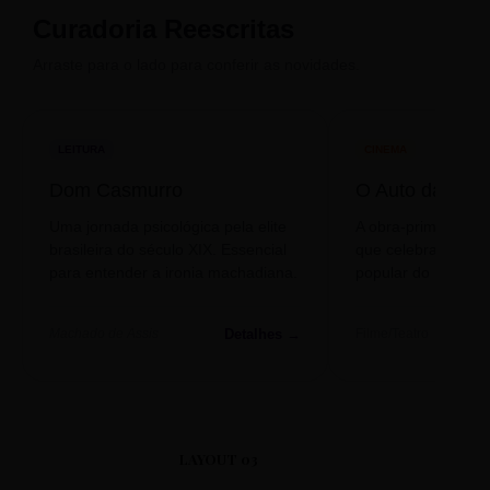
Curadoria Reescritas
Arraste para o lado para conferir as novidades.
LEITURA
CINEMA
Dom Casmurro
O Auto da Com
Uma jornada psicológica pela elite
A obra-prima de A
brasileira do século XIX. Essencial
que celebra o folclo
para entender a ironia machadiana.
popular do nosso S
Detalhes →
Machado de Assis
Filme/Teatro
LAYOUT 03