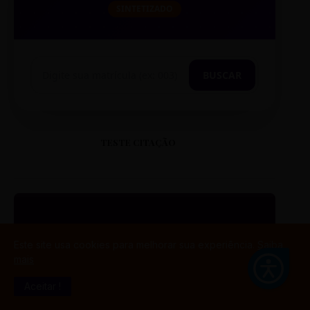
SINTETIZADO
BUSCAR
TESTE CITAÇÃO
“
Este site usa cookies para melhorar sua experiência.
Saiba
mais
ESTE É UM EXEMPLO DE
Aceitar !
CITAÇÃO EM CAIXA ALTA