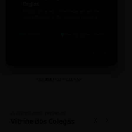
Begins
203
Embark on an epic interstellar adventure
Explor
where the fate of the universe hangs in
cibern
the balance. Prepare to be transported...
intelig
20:48 BRT
The Big Apple Cinema
19:30 
VITRINE DOS COLEGAS
CLASSIFICADOS INTERNOS
Vitrine dos Colegas