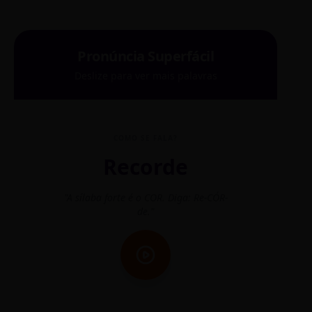
Pronúncia Superfácil
Deslize para ver mais palavras
COMO SE FALA?
Recorde
"A sílaba forte é o COR. Diga: Re-CÓR-
"O
de."