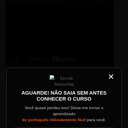
● TRANSMISSÃO CORPORATIVA
ID: 2026-MINERAL
TV SINTETIZADO
×
CATEGORIA
Conheça melhor a norma culta do
DESTAQUE
português com muitas dicas.
Título do Painel
AGUARDE! NÃO SAIA SEM ANTES
CONHECER O CURSO
Descrição longa do evento.
LAYOUT PLAYER DOIS
Você quase perdeu isso! Deixe-me tornar o
aprendizado
Data / Horário
Localização
do português ridiculamente fácil
para você.
Sábado, 28 Out | 20:48
The Big Apple Cinema