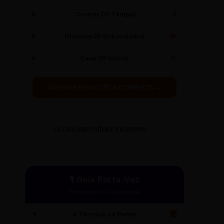
Cronos (O Tempo)
⏳
Dionísio (O Entusiasmo)
🍇
Caos (O Início)
🌀
ACESSAR BIBLIOTECA COMPLETA →
GLOSSÁRIO MÍDIA TRAINING
🎙️ Guia Porta-Voz
Performance e Autoridade
A Técnica da Ponte
🌉