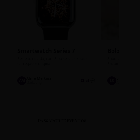
Smartwatch Series 7
Bolos de P
Perfeito estado, com 3 pulseiras extras e
Sabores: Ninho com
carregador original.
Encomendas até qu
Aline Martins
Lucas Silva
AM
Chat 💬
LS
Marketing
Suporte TI
PASSAPORTE EVENTOS