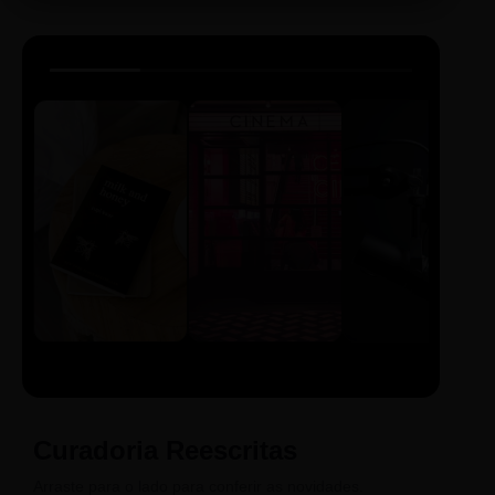
LIVRO
CINE
PODCAST
Sintetizado
Auto da
ECA Digital
Compadecida
Curadoria Reescritas
Arraste para o lado para conferir as novidades.