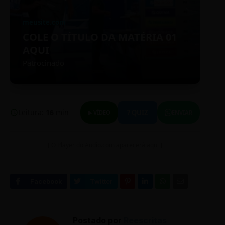
meusite.com
COLE O TÍTULO DA MATÉRIA 01
AQUI
Patrocinado
Leitura:
16
min
? QUIZ
▶ VÍDEO
ENVIAR
[ O Player do Audio.com aparecerá aqui ]
Postado por
Reescritas