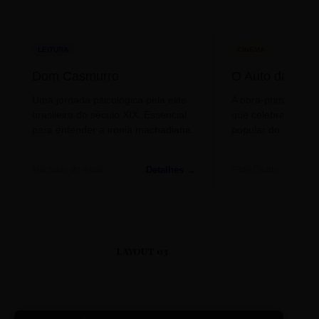
LEITURA
CINEMA
Dom Casmurro
O Auto da Com
Uma jornada psicológica pela elite
A obra-prima de A
brasileira do século XIX. Essencial
que celebra o folclo
para entender a ironia machadiana.
popular do nosso S
Detalhes →
Machado de Assis
Filme/Teatro
LAYOUT 03