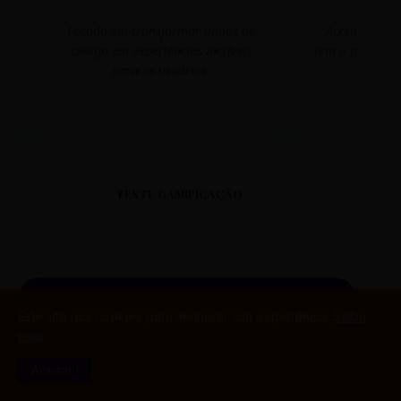
Focado em transformar linhas de
Acredito que
código em experiências incríveis
tem o poder de
para os usuários.
mudar 
TESTE GAMIFICAÇÃO
PORTAL DO ALUNO
Este site usa cookies para melhorar sua experiência.
Saiba
mais
SINTETIZADO
Aceitar !