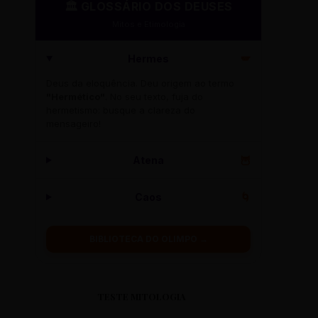
🏛️ GLOSSÁRIO DOS DEUSES
Mitos e Etimologia
Hermes
🪽
Deus da eloquência. Deu origem ao termo
"Hermético"
. No seu texto, fuja do
hermetismo: busque a clareza do
mensageiro!
Atena
🦉
Caos
🌀
BIBLIOTECA DO OLIMPO →
TESTE MITOLOGIA