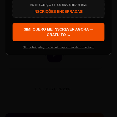
AS INSCRIÇÕES SE ENCERRAM EM:
Programação do Evento
INSCRIÇÕES ENCERRADAS!
ESCOLA REESCRITAS
Aula: Português Superfácil
SIM! QUERO ME INSCREVER AGORA —
Palestrantes Confirmados
GRATUITO →
00:00
00:00
Não, obrigado, prefiro não aprender de forma fácil
Resgatar Ingresso Grátis
TESTE NOVO PLAYER