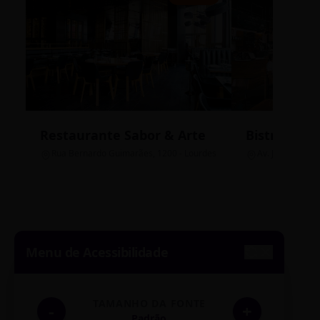
Restaurante Sabor & Arte
Bistrô Cent
Rua Bernardo Guimarães, 1200 - Lourdes
Av. João Pinheir
Menu de Acessibilidade
TAMANHO DA FONTE
-
+
Padrão