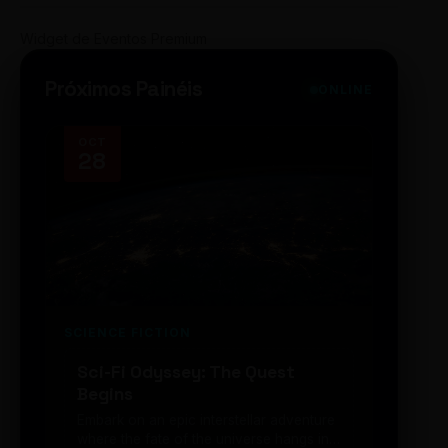
Widget de Eventos Premium
Próximos Painéis
ONLINE
OCT
NOV
28
14
SCIENCE FICTION
FUTUR
Sci-Fi Odyssey: The Quest
Neon
Begins
203
Embark on an epic interstellar adventure
Explor
where the fate of the universe hangs in
cibern