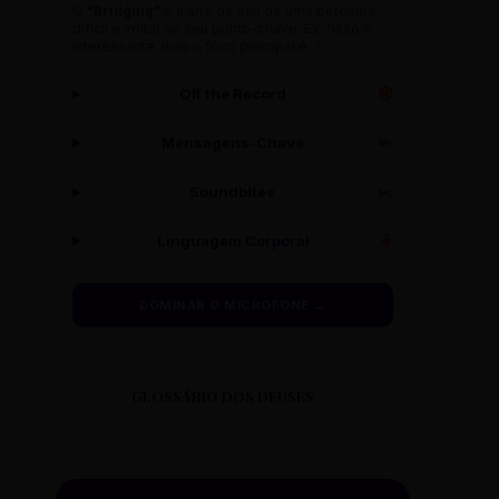
O
"Bridging"
é a arte de sair de uma pergunta
difícil e voltar ao seu ponto-chave. Ex: "Isso é
interessante, mas o foco principal é..."
Off the Record
🔇
Mensagens-Chave
🔑
Soundbites
✂️
Linguagem Corporal
🧍
DOMINAR O MICROFONE →
GLOSSÁRIO DOS DEUSES