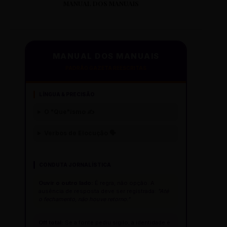
MANUAL DOS MANUAIS
MANUAL DOS MANUAIS
PADRÃO GAZETA REESCRITAS
LÍNGUA & PRECISÃO
O "Que"ísmo ✍️
Verbos de Elocução 🗣️
CONDUTA JORNALÍSTICA
Ouvir o outro lado:
É regra, não opção. A
ausência de resposta deve ser registrada:
"Até
o fechamento, não houve retorno."
Off total:
Se a fonte pediu sigilo, a identidade é