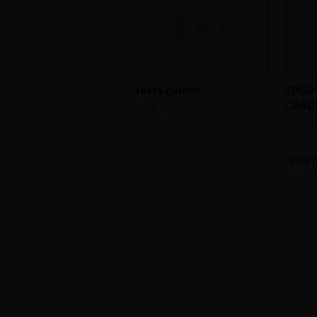
teste gemini
JOGO
CARDS
JUNE 27, 2026
JUNE 2
POST
0 Comments