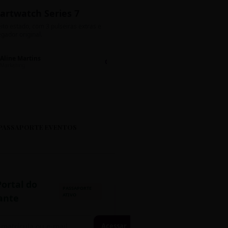
artwatch Series 7
Bolos de Pote G
ito estado, com 3 pulseiras extras e
Sabores: Ninho com Nutella 
gador original.
Encomendas até quinta!
Aline Martins
Lucas Silva
Chat 💬
LS
Marketing
Suporte TI
PASSAPORTE EVENTOS
Portal do
PASSAPORTE
ATIVO
ante
Acessar