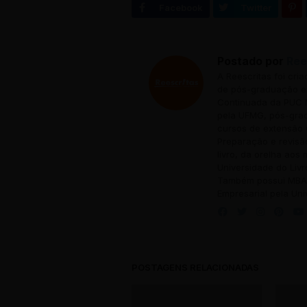
Postado por
Ree
A Reescritas foi cri
de pós-graduação em
Continuada da PUC M
pela UFMG, pós-grad
cursos de extensão 
Preparação e revisã
livro, da orelha aos
Universidade do Livr
Também possui MBA 
Empresarial pela Uni
POSTAGENS RELACIONADAS