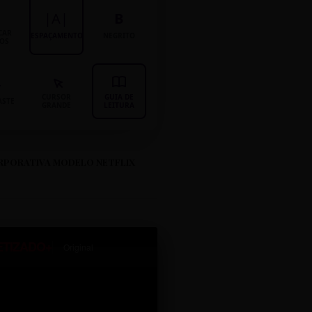
|A|
B
CAR
ESPAÇAMENTO
NEGRITO
LOS
CURSOR
GUIA DE
ASTE
GRANDE
LEITURA
RPORATIVA MODELO NETFLIX
ETIZADO+
Original