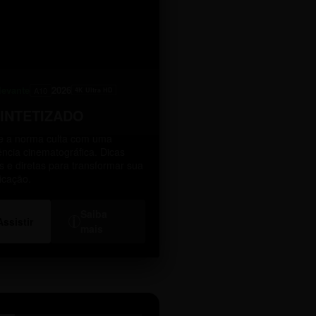
levante
2026
A10
4K Ultra HD
SINTETIZADO
 a norma culta com uma
ência cinematográfica. Dicas
as e diretas para transformar sua
icação.
Saiba
i
Assistir
mais