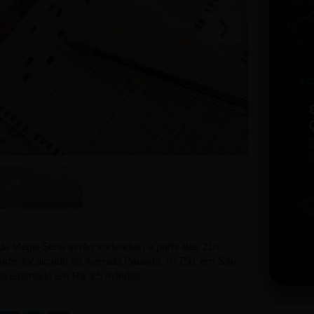
❯
SC
i
w
u
b
t
da Mega-Sena serão sorteadas, a partir das 21h
orte, localizado na Avenida Paulista, nº 750, em São
stá estimado em R$ 3,5 milhões.