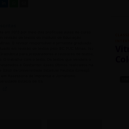
scritas
ada em 2013 por meio das profícuas aulas do curso
CLASS
 revisão de textos do Instituto de Educação
INTER
inas. O revisor responsável é jornalista graduado
Vit
uado em revisão de textos pelo IEC PUC Minas, fez
Gramática para preparadores e revisores de textos;
Col
o: O trabalho com o texto; Os textos que vendem o
 metadados e Gostwriter. Esses últimos realizados na
o (Unil) da Universidade Estadual Paulista (Unesp).
em Assessoria de Imprensa e Jornalismo
SEM
versidade Estácio de Sá.