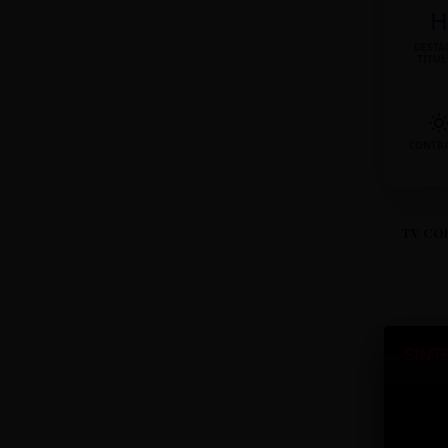
H
DESTA
TÍTU
CONTR
TV CO
SINT