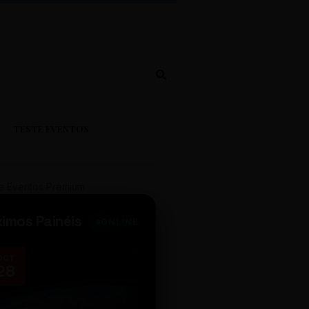
TESTE EVENTOS
e Eventos Premium
ximos Painéis
ONLINE
OCT
NOV
28
14