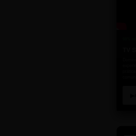
98% re
TV 
Domine
experi
prátic
comun
▶