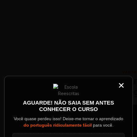
VANTA
Par
×
Re
Palestrantes Confir
AGUARDE! NÃO SAIA SEM ANTES
CONHECER O CURSO
ainel
Você quase perdeu isso! Deixe-me tornar o aprendizado
do português ridiculamente fácil
para você.
o evento.