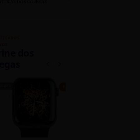
VITRINE DOS COLEGAS
IFICADOS
NOS
rine dos
egas
INOVO
CASEIRO
R$ 450