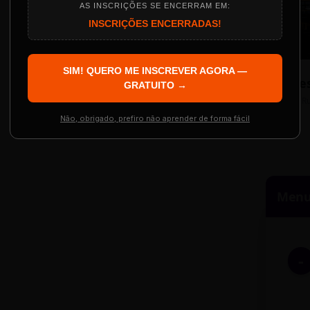
AS INSCRIÇÕES SE ENCERRAM EM:
INSCRIÇÕES ENCERRADAS!
Localização
The Big Apple Cinema
SIM! QUERO ME INSCREVER AGORA —
Re
 Evento
GRATUITO →
Resgatar Ingre
R
Não, obrigado, prefiro não aprender de forma fácil
Menu 
-