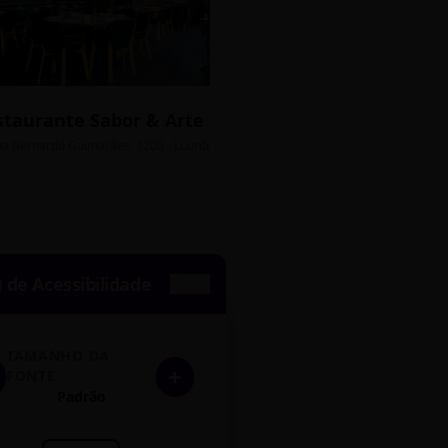
staurante Sabor & Arte
Bistrô Central
sso Grátis
ua Bernardo Guimarães, 1200 - Lourdes
Av. João Pinheiro, 450 - 
de Acessibilidade
TAMANHO DA
+
FONTE
Padrão