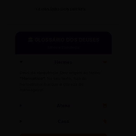
GLOSSÁRIO DOS DEUSES
🏛️ GLOSSÁRIO DOS DEUSES
Mitos e Etimologia
Hermes
🪽
Deus da eloquência. Deu origem ao termo
"Hermético"
. No seu texto, fuja do
hermetismo: busque a clareza do
mensageiro!
Atena
🦉
Caos
🌀