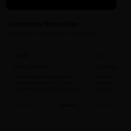
LIVRO
CINE
PODCAST
Sintetizado
Auto da
ECA Digital
Compadecida
Curadoria Reescritas
Arraste para o lado para conferir as novidades.
LEITURA
CINEMA
Dom Casmurro
O Auto da Com
Uma jornada psicológica pela elite
A obra-prima de A
brasileira do século XIX. Essencial
que celebra o folclo
para entender a ironia machadiana.
popular do nosso S
Detalhes →
Machado de Assis
Filme/Teatro