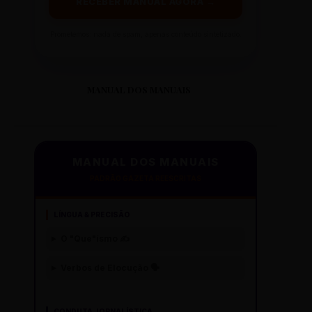
RECEBER MANUAL AGORA →
Prometemos: nada de spam, apenas conteúdo sintetizado.
MANUAL DOS MANUAIS
MANUAL DOS MANUAIS
PADRÃO GAZETA REESCRITAS
LÍNGUA & PRECISÃO
O "Que"ísmo ✍️
Verbos de Elocução 🗣️
CONDUTA JORNALÍSTICA