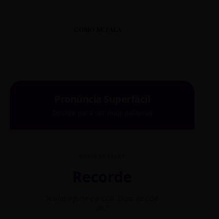
COMO SE FALA
Pronúncia Superfácil
Deslize para ver mais palavras
COMO SE FALA?
Recorde
"A sílaba forte é o COR. Diga: Re-CÓR-
"O
de."