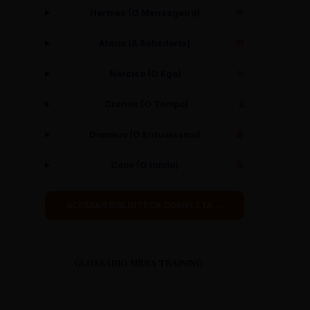
Hermes (O Mensageiro)
🪽
Atena (A Sabedoria)
🦉
Narciso (O Ego)
✨
Cronos (O Tempo)
⏳
Dionísio (O Entusiasmo)
🍇
Caos (O Início)
🌀
ACESSAR BIBLIOTECA COMPLETA →
GLOSSÁRIO MÍDIA TRAINING