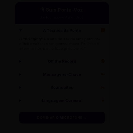
🎙️ Guia Porta-Voz
Performance e Autoridade
A Técnica da Ponte
🌉
O
"Bridging"
é a arte de sair de uma pergunta
difícil e voltar ao seu ponto-chave. Ex: "Isso é
interessante, mas o foco principal é..."
Off the Record
🔇
Mensagens-Chave
🔑
Soundbites
✂️
Linguagem Corporal
🧍
DOMINAR O MICROFONE →