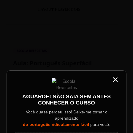
LAYOUT PLAYER DOIS
ESCOLA REESCRITAS
Aula: Português Superfácil
×
CATEGORIA
00:00
00:00
Título do Painel
AGUARDE! NÃO SAIA SEM ANTES
CONHECER O CURSO
Descrição longa do evento.
Você quase perdeu isso! Deixe-me tornar o
aprendizado
Data / Horário
Localização
do português ridiculamente fácil
para você.
Sábado, 28 Out | 20:48
The Big Apple Cinema