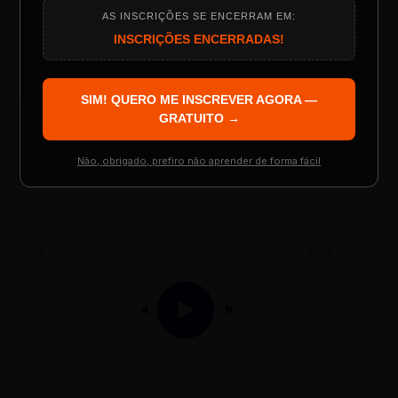
TESTE NOVO PLAYER
AS INSCRIÇÕES SE ENCERRAM EM:
Programação do Evento
INSCRIÇÕES ENCERRADAS!
SIM! QUERO ME INSCREVER AGORA —
Palestrantes Confirmados
GRATUITO →
AUDIO PLAYER
Arquivo de Áudio MP3
Não, obrigado, prefiro não aprender de forma fácil
Resgatar Ingresso Grátis
0:00
0:00