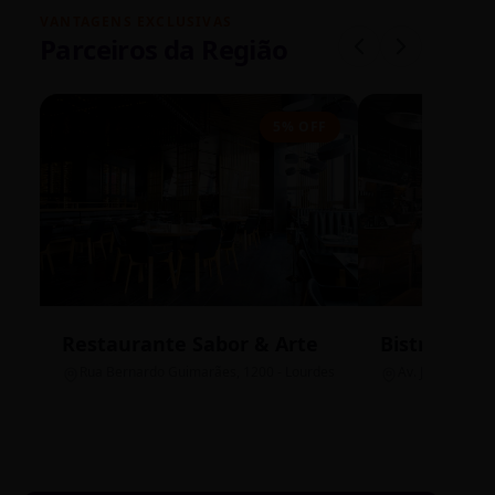
VANTAGENS EXCLUSIVAS
Parceiros da Região
5% OFF
Restaurante Sabor & Arte
Bistrô Cent
Rua Bernardo Guimarães, 1200 - Lourdes
Av. João Pinheir