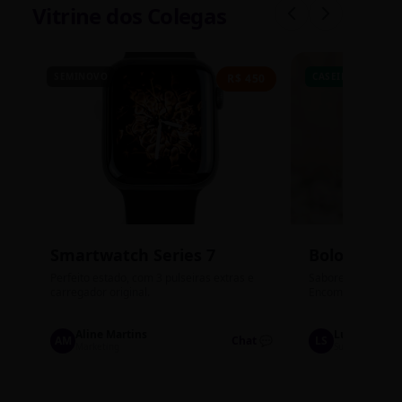
Vitrine dos Colegas
SEMINOVO
CASEIRO
R$ 450
Smartwatch Series 7
Bolos de P
Perfeito estado, com 3 pulseiras extras e
Sabores: Ninho com
carregador original.
Encomendas até qu
Aline Martins
Lucas Silva
AM
Chat 💬
LS
Marketing
Suporte TI