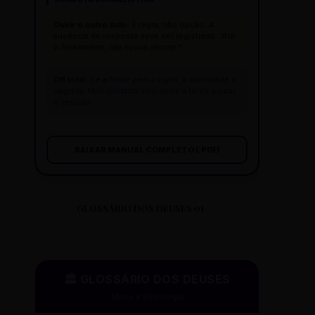
Ouvir o outro lado:
É regra, não opção. A
ausência de resposta deve ser registrada:
"Até
o fechamento, não houve retorno."
Off total:
Se a fonte pediu sigilo, a identidade é
sagrada. Mas cuidado: não deixe a fonte pautar
o veículo.
BAIXAR MANUAL COMPLETO (.PDF)
GLOSSÁRIO DOS DEUSES 01
🏛️ GLOSSÁRIO DOS DEUSES
Mitos e Etimologia