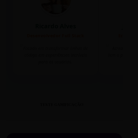
Ricardo Alves
Juli
Desenvolvedor Full Stack
Editora 
Focado em transformar linhas de
Acredito que
código em experiências incríveis
tem o poder de
para os usuários.
mudar 
TESTE GAMIFICAÇÃO