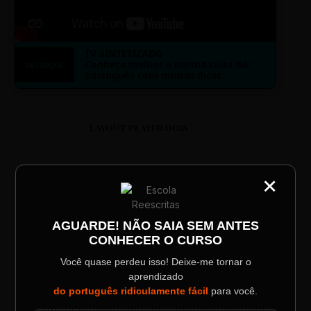
TV SINTETIZADO
Conheça melhor a norma culta do
DESTAQUE
português com muitas dicas.
LAYOUT PLAYER DOIS
×
CATEGORIA
Título do Painel
AGUARDE! NÃO SAIA SEM ANTES
ESCOLA REESCRITAS
CONHECER O CURSO
Descrição longa do evento.
Aula: Português Superfácil
Você quase perdeu isso! Deixe-me tornar o
aprendizado
Data / Horário
Localização
do português ridiculamente fácil
para você.
00:00
00:00
Sábado, 28 Out | 20:48
The Big Apple Cinema