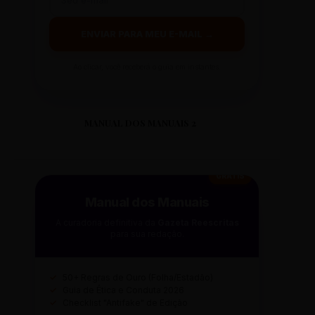
ENVIAR PARA MEU E-MAIL →
Ao clicar, você receberá o guia em instantes.
MANUAL DOS MANUAIS 2
GRÁTIS
Manual dos Manuais
A curadoria definitiva da
Gazeta Reescritas
para sua redação.
✓
50+ Regras de Ouro (Folha/Estadão)
✓
Guia de Ética e Conduta 2026
✓
Checklist "Antifake" de Edição