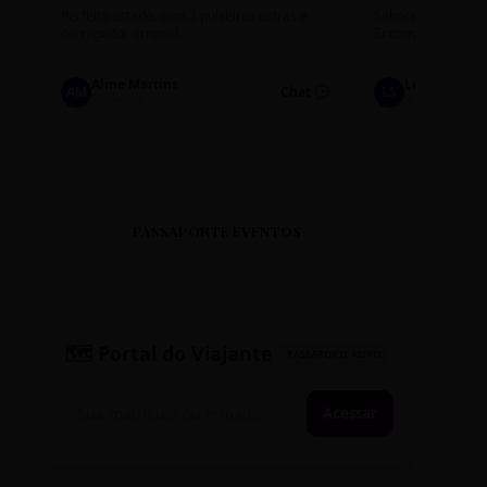
Perfeito estado, com 3 pulseiras extras e
Sabores: Ninho com
carregador original.
Encomendas até qu
Aline Martins
Lucas Silva
AM
Chat 💬
LS
Marketing
Suporte TI
PASSAPORTE EVENTOS
🗺️ Portal do Viajante
PASSAPORTE ATIVO
Acessar