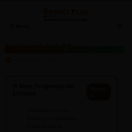
Menu
testeapptabela02
0%
BY
REESCRITAS
-
MARÇO 17, 2026
☕ Meu Progresso de
Pontos:
Estudos
0
Introdução ao Curso
Módulo 1: Fundamentos
Prática de Escrita