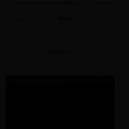
para entender a ironia machadiana.
popular do nosso S
Detalhes →
Machado de Assis
Filme/Teatro
LAYOUT 03
● TRANSMISSÃO CORPORATIVA
ID: 2026-MINERAL