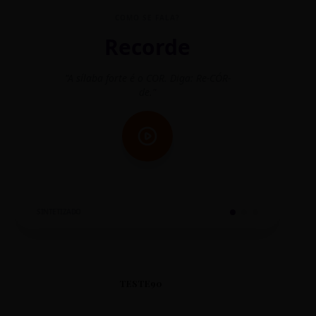
COMO SE FALA?
Recorde
"A sílaba forte é o COR. Diga: Re-CÓR-
"O
de."
SINTETIZADO
TESTE90