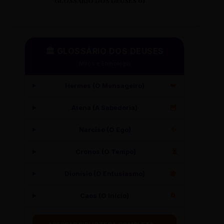
GLOSSÁRIO DOS DEUSES 01
🏛️ GLOSSÁRIO DOS DEUSES
Mitos e Etimologia
Hermes (O Mensageiro)
🪽
Atena (A Sabedoria)
🦉
Narciso (O Ego)
✨
Cronos (O Tempo)
⏳
Dionísio (O Entusiasmo)
🍇
Caos (O Início)
🌀