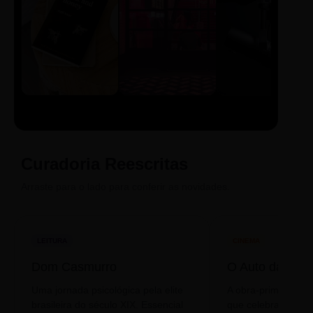
LIVRO
CINE
PODCAST
Sintetizado
Auto da
ECA Digital
Compadecida
Curadoria Reescritas
Arraste para o lado para conferir as novidades.
LEITURA
CINEMA
Dom Casmurro
O Auto da Com
Uma jornada psicológica pela elite
A obra-prima de A
brasileira do século XIX. Essencial
que celebra o folclo