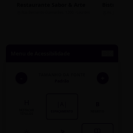
Restaurante Sabor & Arte
Bistrô Cent
Rua Bernardo Guimarães, 1200 - Lourdes
Av. João Pinheir
Menu de Acessibilidade
TAMANHO DA FONTE
-
+
Padrão
H
|A|
B
DESTACAR
ESPAÇAMENTO
NEGRITO
TÍTULOS