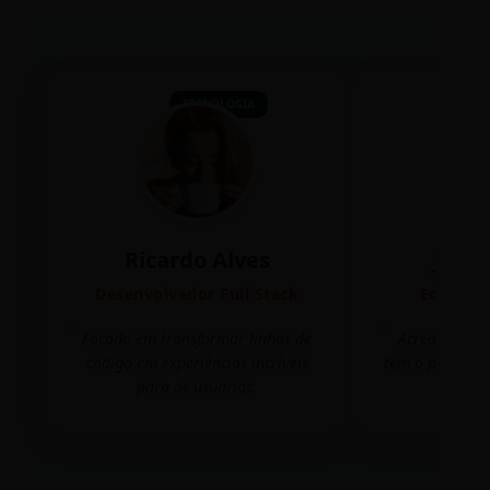
TECNOLOGIA
Ricardo Alves
Juli
Desenvolvedor Full Stack
Editora 
Focado em transformar linhas de
Acredito que
código em experiências incríveis
tem o poder de
para os usuários.
mudar 