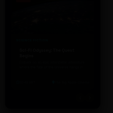
SCIENCE FICTION
FUTUR
Sci-Fi Odyssey: The Quest
Neon
Begins
203
Embark on an epic interstellar adventure
Explor
where the fate of the universe hangs in
cibern
the balance. Prepare to be transported...
intelig
20:48 BRT
The Big Apple Cinema
19:30 