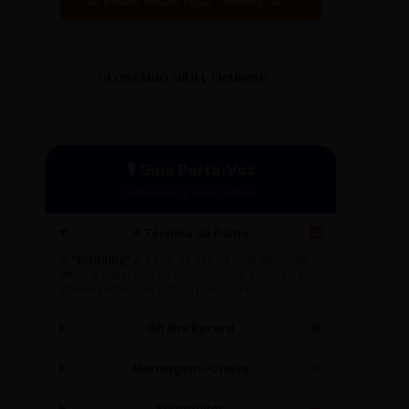
ACESSAR BIBLIOTECA COMPLETA →
GLOSSÁRIO MÍDIA TRAINING
🎙️ Guia Porta-Voz
Performance e Autoridade
A Técnica da Ponte
🌉
O
"Bridging"
é a arte de sair de uma pergunta
difícil e voltar ao seu ponto-chave. Ex: "Isso é
interessante, mas o foco principal é..."
Off the Record
🔇
Mensagens-Chave
🔑
Soundbites
✂️