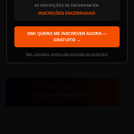
AS INSCRIÇÕES SE ENCERRAM EM:
Programação do Evento
INSCRIÇÕES ENCERRADAS!
SIM! QUERO ME INSCREVER AGORA —
Palestrantes Confirmados
GRATUITO →
TESTE NOVO PLAYER
Não, obrigado, prefiro não aprender de forma fácil
Resgatar Ingresso Grátis
AUDIO PLAYER
Arquivo de Áudio MP3
0:00
0:00