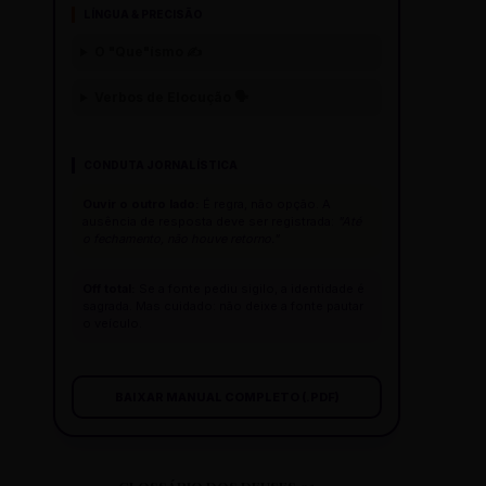
LÍNGUA & PRECISÃO
O "Que"ísmo ✍️
Verbos de Elocução 🗣️
CONDUTA JORNALÍSTICA
Ouvir o outro lado:
É regra, não opção. A
ausência de resposta deve ser registrada:
"Até
o fechamento, não houve retorno."
Off total:
Se a fonte pediu sigilo, a identidade é
sagrada. Mas cuidado: não deixe a fonte pautar
o veículo.
BAIXAR MANUAL COMPLETO (.PDF)