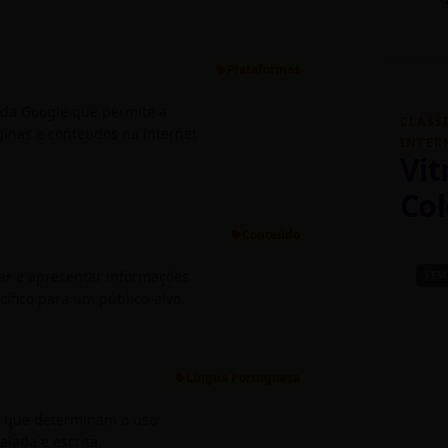
Plataformas
 da Google que permite a
CLASS
ginas e conteúdos na internet
INTER
Vit
Col
Conteúdo
zar e apresentar informações
SEM
ífico para um público-alvo.
Língua Portuguesa
as que determinam o uso
alada e escrita.