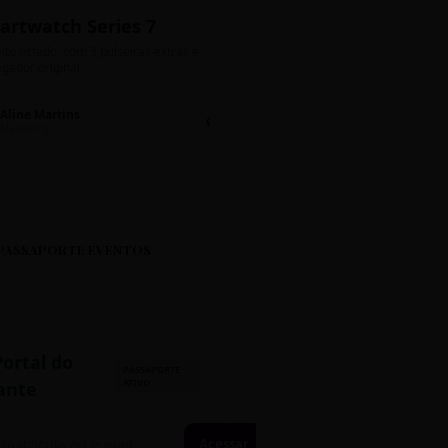
artwatch Series 7
Bolos de Pote G
ito estado, com 3 pulseiras extras e
Sabores: Ninho com Nutella 
gador original.
Encomendas até quinta!
Aline Martins
Lucas Silva
Chat 💬
LS
Marketing
Suporte TI
PASSAPORTE EVENTOS
Portal do
PASSAPORTE
ATIVO
ante
Acessar