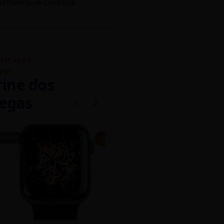
VITRINE DOS COLEGAS
IFICADOS
NOS
rine dos
egas
INOVO
CASEIRO
R$ 450