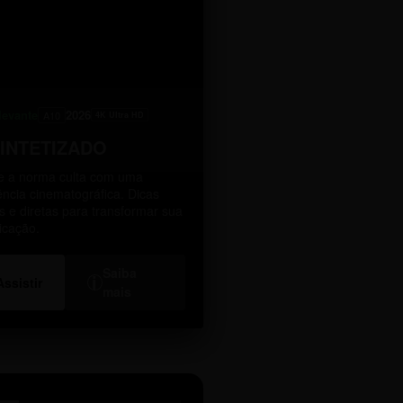
levante
2026
A10
4K Ultra HD
SINTETIZADO
 a norma culta com uma
ência cinematográfica. Dicas
as e diretas para transformar sua
icação.
Saiba
i
Assistir
mais