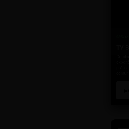
98% re
TV 
Domine
experi
prátic
comun
▶