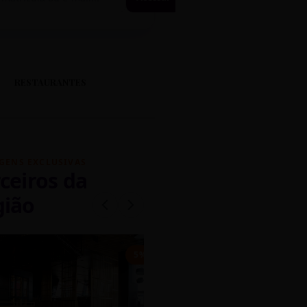
RESTAURANTES
GENS EXCLUSIVAS
ceiros da
gião
mados
5% OFF