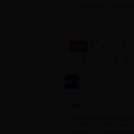
Navegue pelo nosso dici
A
B
C
D
Todos
N
O
P
Q
R
&#9733;
API
Application Programming Interf
padrões de programação para a
software ou plataforma basead