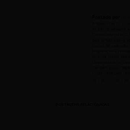
Postado por
Ree
A Reescritas foi cri
de pós-graduação em
Continuada da PUC M
pela UFMG, pós-grad
cursos de extensão 
Preparação e revisã
livro, da orelha aos
Universidade do Livr
Também possui MBA 
Empresarial pela Uni
CATEGORIA
Título do P
POSTAGENS RELACIONADAS
Descrição longa d