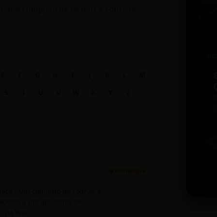
onário completo de termos e conceitos
SC
E
F
G
H
I
J
K
L
M
S
T
U
V
W
X
Y
Z
i
w
u
b
t
Tecnologia
ace - Um conjunto de rotinas e
cesso a um aplicativo de
o na Web.