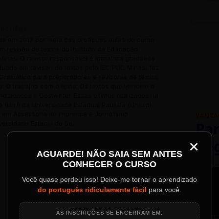
scritas
ada em 2013 por meio das profícuas aulas do curso
 revisão de textos do Instituto de Educação
inas. O revisor responsável é jornalista graduado
uado em revisão de textos pelo IEC PUC Minas, fez
Gramática para preparadores e revisores de textos;
o: O trabalho com o texto; Os textos que vendem o
 metadados e Gostwriter. Esses últimos realizados na
o (Unil) da Universidade Estadual Paulista (Unesp).
em Assessoria de Imprensa e Jornalismo
VANTA
Par
versidade Estácio de Sá.
×
Re
AGUARDE! NÃO SAIA SEM ANTES
Palestrantes Confir
CONHECER O CURSO
ainel
Você quase perdeu isso! Deixe-me tornar o aprendizado
do português ridiculamente fácil
para você.
o evento.
AS INSCRIÇÕES SE ENCERRAM EM: