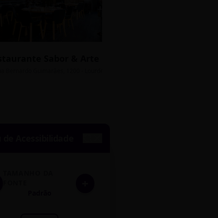
staurante Sabor & Arte
Bistrô Central
sso Grátis
ua Bernardo Guimarães, 1200 - Lourdes
Av. João Pinheiro, 450 - 
de Acessibilidade
TAMANHO DA
+
FONTE
Padrão