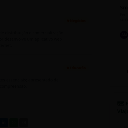
Sm
Perfe
carre
Negócios
de distribuição e comercialização
AM
or desenvolve um aplicativo web
ternet.
Educação
tos essenciais; apresentado de
l compreensão.
🗺️ 
Viaj