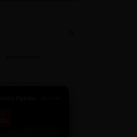
TESTE EVENTOS
e Eventos Premium
ximos Painéis
ONLINE
OCT
NOV
28
14