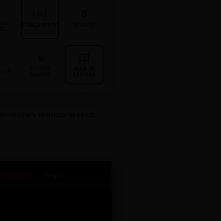
|A|
B
CAR
ESPAÇAMENTO
NEGRITO
LOS
CURSOR
GUIA DE
ASTE
GRANDE
LEITURA
RPORATIVA MODELO NETFLIX
ETIZADO+
Original