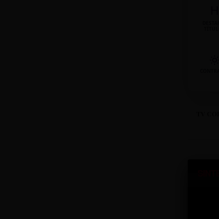
H
DESTA
TÍTU
CONTR
TV CO
SINT