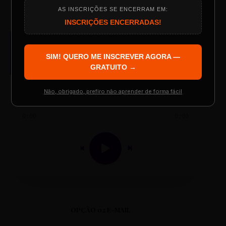
AS INSCRIÇÕES SE ENCERRAM EM:
Programação do Evento
INSCRIÇÕES ENCERRADAS!
AUDIO PLAYER
Arquivo de Áudio MP3
SIM! QUERO ME INSCREVER AGORA —
Palestrantes Confirmados
GRATUITO →
Não, obrigado, prefiro não aprender de forma fácil
Resgatar Ingresso Grátis
0:00
0:00
OPÇÃO 02 E-MAIL