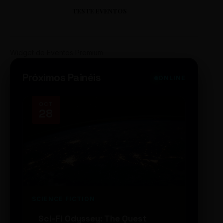
TESTE EVENTOS
Widget de Eventos Premium
Próximos Painéis
ONLINE
OCT
NOV
28
14
SCIENCE FICTION
FUTUR
Sci-Fi Odyssey: The Quest
Neon