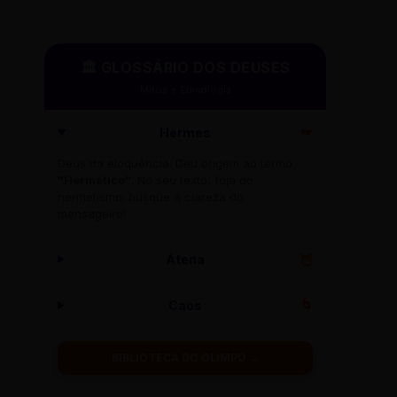
🏛️ GLOSSÁRIO DOS DEUSES
Mitos e Etimologia
Hermes
🪽
Deus da eloquência. Deu origem ao termo
"Hermético"
. No seu texto, fuja do
hermetismo: busque a clareza do
mensageiro!
Atena
🦉
Caos
🌀
BIBLIOTECA DO OLIMPO →