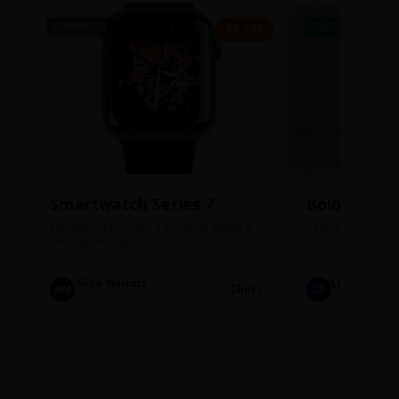
SEMINOVO
CASEIRO
R$ 450
Smartwatch Series 7
Bolos de P
Perfeito estado, com 3 pulseiras extras e
Sabores: Ninho com
carregador original.
Encomendas até qu
Aline Martins
Lucas Silva
AM
Chat 💬
LS
Marketing
Suporte TI