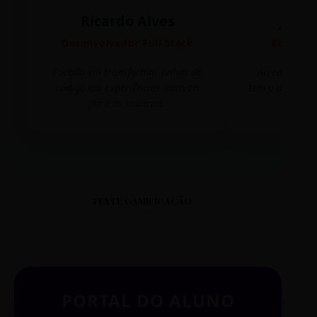
Ricardo Alves
Juli
Desenvolvedor Full Stack
Editora 
Focado em transformar linhas de
Acredito que
código em experiências incríveis
tem o poder de
para os usuários.
mudar 
TESTE GAMIFICAÇÃO
PORTAL DO ALUNO