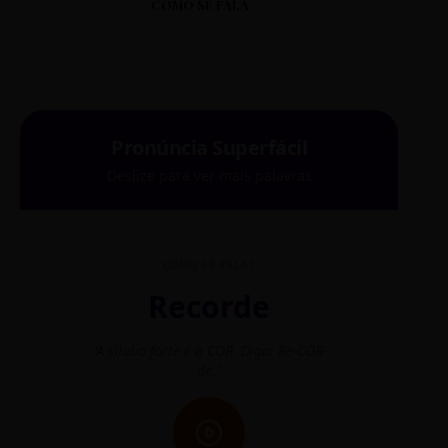
COMO SE FALA
Pronúncia Superfácil
Deslize para ver mais palavras
COMO SE FALA?
Recorde
"A sílaba forte é o COR. Diga: Re-CÓR-
"O
de."