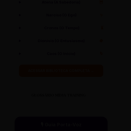
Atena (A Sabedoria)
🦉
Narciso (O Ego)
✨
Cronos (O Tempo)
⏳
Dionísio (O Entusiasmo)
🍇
Caos (O Início)
🌀
ACESSAR BIBLIOTECA COMPLETA →
GLOSSÁRIO MÍDIA TRAINING
🎙️ Guia Porta-Voz