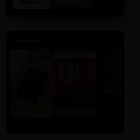
i
▶
Assistir
Saiba mais
LIVRO
CINE
PODCAST
Sintetizado
Auto da
ECA Digital
Compadecida