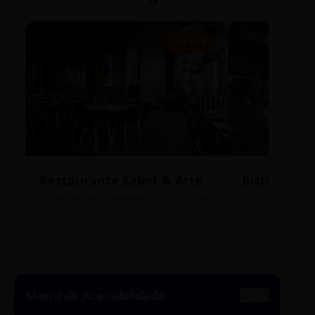
5% OFF
Restaurante Sabor & Arte
Bistrô Cent
Rua Bernardo Guimarães, 1200 - Lourdes
Av. João Pinheir
Menu de Acessibilidade