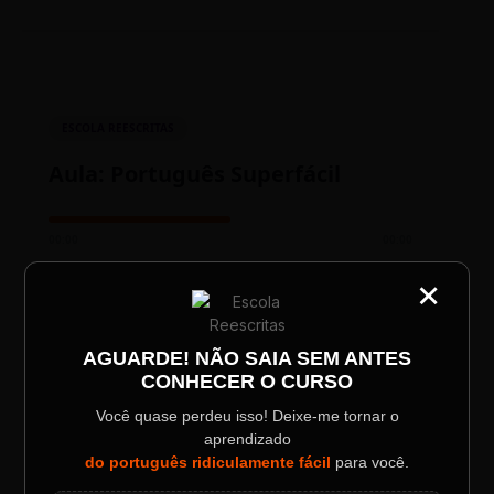
ESCOLA REESCRITAS
Aula: Português Superfácil
00:00
00:00
×
CATEGORIA
Título do Painel
AGUARDE! NÃO SAIA SEM ANTES
CONHECER O CURSO
Descrição longa do evento.
Você quase perdeu isso! Deixe-me tornar o
aprendizado
TESTE NOVO PLAYER
Data / Horário
Localização
do português ridiculamente fácil
para você.
Sábado, 28 Out | 20:48
The Big Apple Cinema