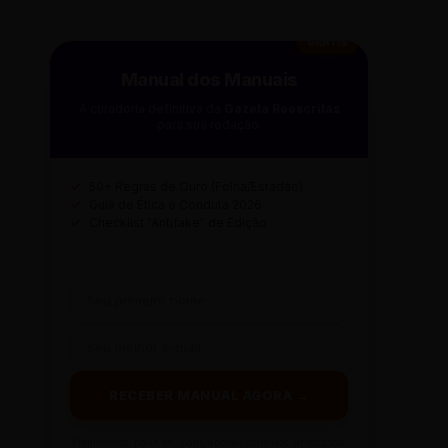
GRÁTIS
Manual dos Manuais
A curadoria definitiva da
Gazeta Reescritas
para sua redação.
✓
50+ Regras de Ouro (Folha/Estadão)
✓
Guia de Ética e Conduta 2026
✓
Checklist "Antifake" de Edição
RECEBER MANUAL AGORA →
Prometemos: nada de spam, apenas conteúdo sintetizado.