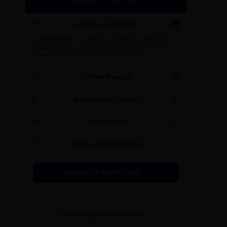
Performance e Autoridade
A Técnica da Ponte
🌉
O
"Bridging"
é a arte de sair de uma pergunta
difícil e voltar ao seu ponto-chave. Ex: "Isso é
interessante, mas o foco principal é..."
Off the Record
🔇
Mensagens-Chave
🔑
Soundbites
✂️
Linguagem Corporal
🧍
DOMINAR O MICROFONE →
GLOSSÁRIO DOS DEUSES