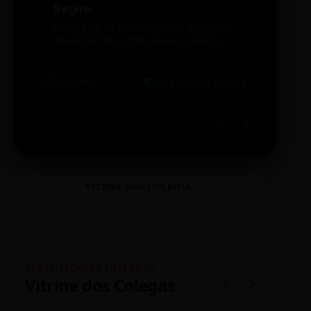
Begins
203
Embark on an epic interstellar adventure
Explor
where the fate of the universe hangs in
cibern
the balance. Prepare to be transported...
intelig
20:48 BRT
The Big Apple Cinema
19:30 
VITRINE DOS COLEGAS
CLASSIFICADOS INTERNOS
Vitrine dos Colegas