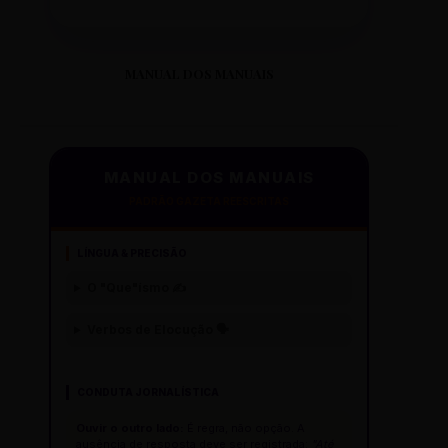
MANUAL DOS MANUAIS
MANUAL DOS MANUAIS
PADRÃO GAZETA REESCRITAS
LÍNGUA & PRECISÃO
O "Que"ísmo ✍️
Verbos de Elocução 🗣️
CONDUTA JORNALÍSTICA
Ouvir o outro lado:
É regra, não opção. A
ausência de resposta deve ser registrada:
"Até