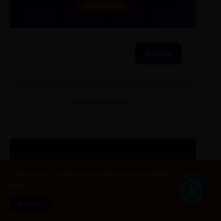
SINTETIZADO
BUSCAR
TESTE CITAÇÃO
“
Este site usa cookies para melhorar sua experiência.
Saiba
mais
ESTE É UM EXEMPLO DE
Aceitar !
CITAÇÃO EM CAIXA ALTA