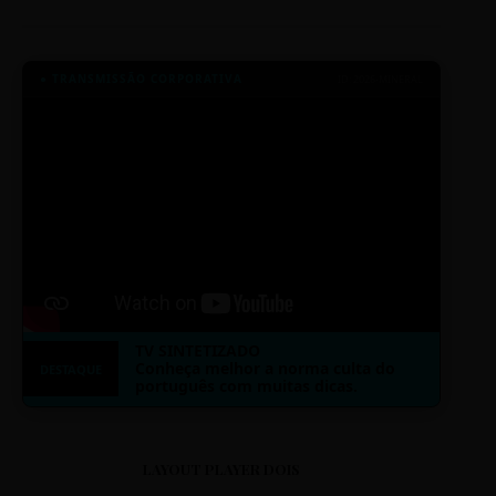
● TRANSMISSÃO CORPORATIVA
ID: 2026-MINERAL
TV SINTETIZADO
Conheça melhor a norma culta do
DESTAQUE
português com muitas dicas.
LAYOUT PLAYER DOIS