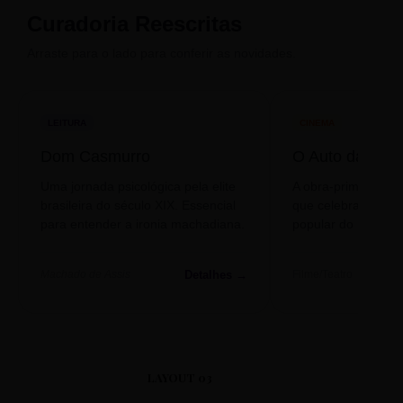
Curadoria Reescritas
Arraste para o lado para conferir as novidades.
LEITURA
CINEMA
Dom Casmurro
O Auto da Com
Uma jornada psicológica pela elite
A obra-prima de A
brasileira do século XIX. Essencial
que celebra o folclo
para entender a ironia machadiana.
popular do nosso S
Detalhes →
Machado de Assis
Filme/Teatro
LAYOUT 03