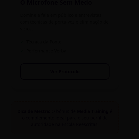
O Microfone Sem Medo
CS NOVA VISTA
RUA NOVA VISTA, 12
Domine a fala em público e entrevistas
com técnicas de porta-voz e eliminação de
DISTRITO: LESTE
vícios.
✓
Técnica da Ponte
CS NOVO ARAMAN
✓
Performance Verbal
RUA NOVO ARAMAN, 100
DISTRITO: VENDA NOVA
Ver Protocolo
CS NOVO GLÓRIA
RUA NOVO GLÓRIA, 15
DISTRITO: NOROESTE
Dica de Mestre:
O bônus de
Media Training
é
CS NOVO TUPI
o complemento ideal para o seu perfil de
autoridade na Escola Reescritas.
RUA NOVO TUPI, 120
DISTRITO: NORTE