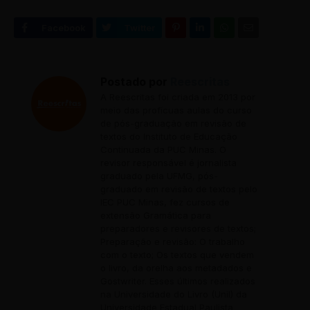
CS ALVARO PEREIRA
RUA ALVARO PEREIRA, 420
DISTRITO: BARREIRO
Postado por
Reescritas
A Reescritas foi criada em 2013 por
CS AMAZONAS
meio das profícuas aulas do curso
RUA AMAZONAS, 125
de pós-graduação em revisão de
textos do Instituto de Educação
DISTRITO: BARREIRO
Continuada da PUC Minas. O
revisor responsável é jornalista
graduado pela UFMG, pós-
CS ANDRADAS
graduado em revisão de textos pelo
IEC PUC Minas, fez cursos de
RUA ANDRADAS, 25
extensão Gramática para
DISTRITO: CENTRO-SUL
preparadores e revisores de textos;
Preparação e revisão: O trabalho
com o texto; Os textos que vendem
o livro, da orelha aos metadados e
CS APARECIDA
Gostwriter. Esses últimos realizados
RUA VERONA, 110
na Universidade do Livro (Unil) da
DISTRITO: NOROESTE
Universidade Estadual Paulista