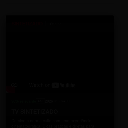
DISTRITO: BARREIRO
CS FLORAMAR
SINTETIZADO+
Original
RUA FLORAMAR, 120
DISTRITO: NORTE
CS FLORESTA
RUA FLORESTA, 45
DISTRITO: LESTE
CS FREI LEOPOLDO
RUA FREI LEOPOLDO, 100
98% relevante
2026
A10
4K Ultra HD
DISTRITO: NORTE
TV SINTETIZADO
Domine a norma culta com uma experiência
CS GAMELEIRA
cinematográfica. Dicas práticas e diretas para