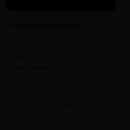
LIVRO
CINE
PODCAST
CS GRAJAÚ
Sintetizado
Auto da
ECA Digital
RUA GRAJAÚ, 100
Compadecida
DISTRITO: OESTE
Curadoria Reescritas
Arraste para o lado para conferir as novidades.
CS GUARANI
RUA GUARANI, 45
DISTRITO: NORTE
LEITURA
CINEMA
Dom Casmurro
O Auto da Com
CS GUTIERREZ
Uma jornada psicológica pela elite
A obra-prima de A
RUA GUTIERREZ, 12
brasileira do século XIX. Essencial
que celebra o folclo
DISTRITO: OESTE
para entender a ironia machadiana.
popular do nosso S
Detalhes →
Machado de Assis
Filme/Teatro
CS HAVANA
RUA HAVANA, 50
DISTRITO: OESTE