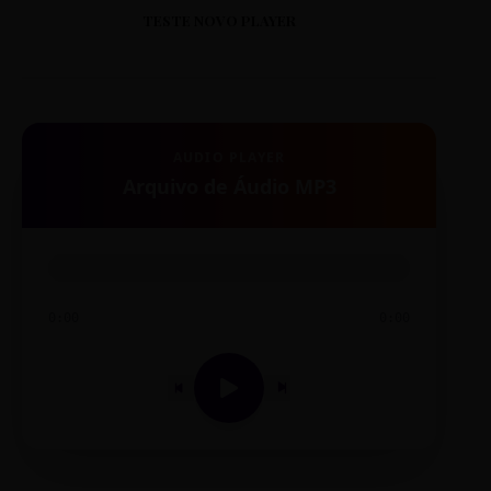
RUA JARDIM FELICIDADE, 10
TESTE NOVO PLAYER
DISTRITO: NORTE
CS JARDIM GUANABARA
RUA JARDIM GUANABARA, 120
AUDIO PLAYER
DISTRITO: NORTE
Arquivo de Áudio MP3
CS JARDIM MONTANHÊS
RUA JARDIM MONTANHÊS, 45
DISTRITO: NOROESTE
0:00
0:00
CS JARDIM VITÓRIA
RUA JARDIM VITÓRIA, 12
DISTRITO: NORDESTE