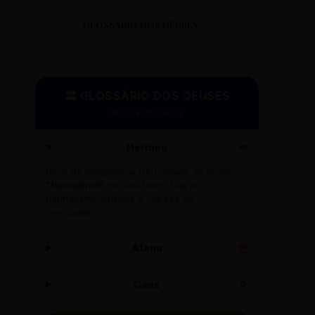
GLOSSÁRIO DOS DEUSES
CS NATAL
RUA NATAL, 45
DISTRITO: OESTE
🏛️ GLOSSÁRIO DOS DEUSES
Mitos e Etimologia
CS NAZARÉ
RUA NAZARÉ, 12
Hermes
🪽
DISTRITO: NORDESTE
Deus da eloquência. Deu origem ao termo
"Hermético"
. No seu texto, fuja do
hermetismo: busque a clareza do
CS NOSSA SENHORA DA APARECIDA
mensageiro!
RUA DA APARECIDA, 50
DISTRITO: CENTRO-SUL
Atena
🦉
Caos
🌀
CS NOSSA SENHORA DE FÁTIMA
RUA DE FÁTIMA, 10