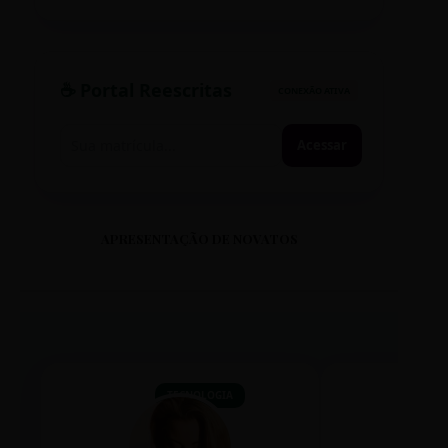
RUA PARAÍSO, 45
DISTRITO: LESTE
☕ Portal Reescritas
CONEXÃO ATIVA
CS PARQUE RIACHUELO
RUA RIACHUELO, 10
Acessar
DISTRITO: NOROESTE
CS PAULO VI
APRESENTAÇÃO DE NOVATOS
RUA PAULO VI, 50
DISTRITO: NORDESTE
CS PEDRO II
AV. PEDRO II, 120
DISTRITO: NOROESTE
TECNOLOGIA