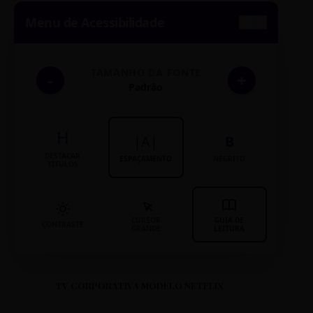
Menu de Acessibilidade
CS FAZENDA VELHA
RUA FAZENDA VELHA, 100
DISTRITO: CENTRO-SUL
TAMANHO DA FONTE
-
+
Padrão
CS FELICIDADE
H
RUA FELICIDADE, 50
|A|
B
DISTRITO: NORTE
DESTACAR
ESPAÇAMENTO
NEGRITO
TÍTULOS
CS FLAMENGO
RUA FLAMENGO, 15
CURSOR
GUIA DE
CONTRASTE
GRANDE
LEITURA
DISTRITO: VENDA NOVA
CS FLAVIO MARQUES LISBOA
TV CORPORATIVA MODELO NETFLIX
RUA FLAVIO MARQUES LISBOA, 10