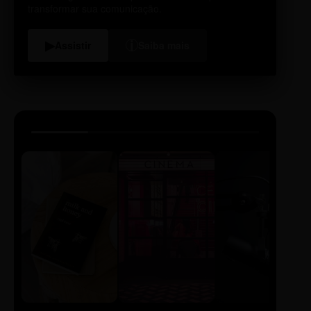
RUA GAMELEIRA, 50
transformar sua comunicação.
DISTRITO: OESTE
i
▶
Assistir
Saiba mais
CS GARÇAS
RUA GARÇAS, 12
DISTRITO: PAMPULHA
CS GLÓRIA
RUA GLÓRIA, 150
DISTRITO: NOROESTE
CS GOIÂNIA
RUA GOIÂNIA, 20
DISTRITO: NORDESTE