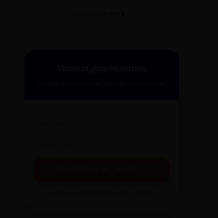
CS JATOBÁ
OPÇÃO 02 E-MAIL
RUA JATOBÁ, 50
DISTRITO: BARREIRO
CS JOÃO PINHEIRO
Manual dos Manuais
RUA JOÃO PINHEIRO, 150
Receba a curadoria da
Gazeta
no seu e-mail.
DISTRITO: NOROESTE
CS JUNIA
RUA JUNIA, 20
DISTRITO: LESTE
ENVIAR PARA MEU E-MAIL →
CS JUSTINÓPOLIS
RUA JUSTINÓPOLIS, 100
Ao clicar, você receberá o guia em instantes.
DISTRITO: VENDA NOVA