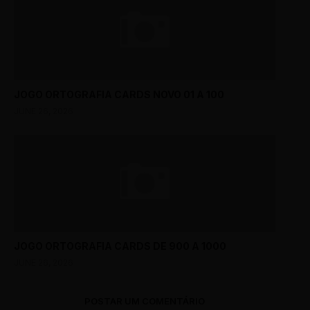
DISTRITO: NORDESTE
CS BOA VISTA
RUA JANUÁRIA, 40
JOGO ORTOGRAFIA CARDS NOVO 01 A 100
DISTRITO: LESTE
JUNE 26, 2026
CS BOM JESUS
RUA BOM JESUS, 235
DISTRITO: NOROESTE
CS CAIÇARA
RUA SUASSUI, 320
JOGO ORTOGRAFIA CARDS DE 900 A 1000
DISTRITO: NOROESTE
JUNE 26, 2026
POSTAR UM COMENTÁRIO
CS CALAFATE