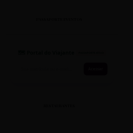
RUA DOM JOAQUIM, 12
DISTRITO: NORDESTE
PASSAPORTE EVENTOS
CS DOM ORIONE
RUA DOM ORIONE, 100
DISTRITO: PAMPULHA
🗺️ Portal do Viajante
PASSAPORTE ATIVO
CS DONA CLARA
Acessar
RUA DONA CLARA, 50
DISTRITO: PAMPULHA
CS ERNANI AGRIPINO
RESTAURANTES
RUA ERNANI AGRIPINO, 120
DISTRITO: OESTE