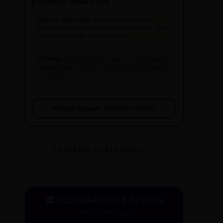
CONDUTA JORNALÍSTICA
DISTRITO: CENTRO-SUL
Ouvir o outro lado:
É regra, não opção. A
ausência de resposta deve ser registrada:
"Até
o fechamento, não houve retorno."
CS MADRE GERTRUDES
RUA MADRE GERTRUDES, 45
Off total:
Se a fonte pediu sigilo, a identidade é
sagrada. Mas cuidado: não deixe a fonte pautar
DISTRITO: OESTE
o veículo.
CS MANACÁS
BAIXAR MANUAL COMPLETO (.PDF)
RUA MANACÁS, 12
DISTRITO: PAMPULHA
GLOSSÁRIO DOS DEUSES 01
CS MANGUEIRAS
RUA MANGUEIRAS, 50
DISTRITO: BARREIRO
🏛️ GLOSSÁRIO DOS DEUSES
Mitos e Etimologia
CS MANTIQUEIRA