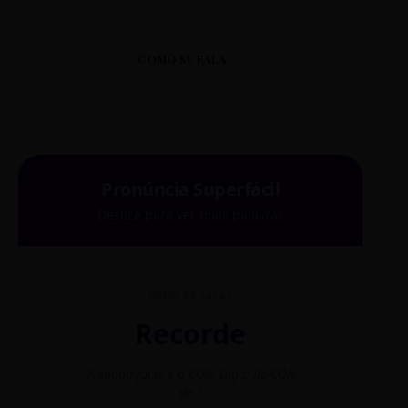
CS OESTE
COMO SE FALA
RUA OESTE, 45
DISTRITO: OESTE
CS OLARIA
RUA OLARIA, 10
Pronúncia Superfácil
DISTRITO: BARREIRO
Deslize para ver mais palavras
CS PADRE EUSTÁQUIO
RUA PADRE EUSTÁQUIO, 1951
COMO SE FALA?
DISTRITO: NOROESTE
Recorde
CS PALMARES
"A sílaba forte é o COR. Diga: Re-CÓR-
"O
de."
RUA PALMARES, 50