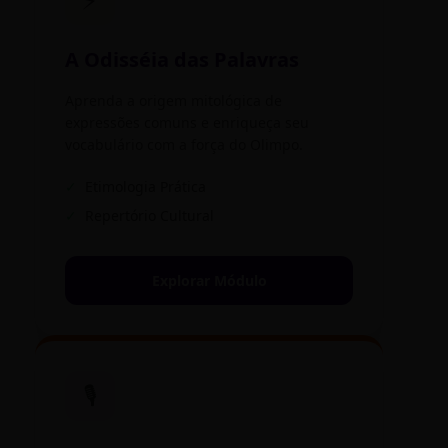
RUA NOVA FLORESTA, 100
DISTRITO: NORDESTE
A Odisséia das Palavras
Aprenda a origem mitológica de
CS NOVA GAMELEIRA
expressões comuns e enriqueça seu
RUA NOVA GAMELEIRA, 45
vocabulário com a força do Olimpo.
DISTRITO: OESTE
✓
Etimologia Prática
✓
Repertório Cultural
CS NOVA GRANADA
RUA NOVA GRANADA, 10
Explorar Módulo
DISTRITO: OESTE
CS NOVA PAMPULHA
RUA NOVA PAMPULHA, 50
🎙️
DISTRITO: PAMPULHA