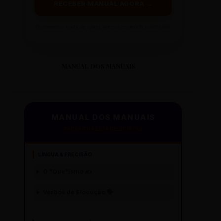
RECEBER MANUAL AGORA →
Prometemos: nada de spam, apenas conteúdo sintetizado.
CS LIBERDADE
RUA LIBERDADE, 10
DISTRITO: PAMPULHA
MANUAL DOS MANUAIS
CS LINDA VISTA
RUA LINDA VISTA, 50
DISTRITO: OESTE
MANUAL DOS MANUAIS
PADRÃO GAZETA REESCRITAS
CS LINDÉIA
LÍNGUA & PRECISÃO
RUA LINDÉIA, 12
O "Que"ísmo ✍️
DISTRITO: BARREIRO
Verbos de Elocução 🗣️
CS LUXEMBURGO
RUA LUXEMBURGO, 100