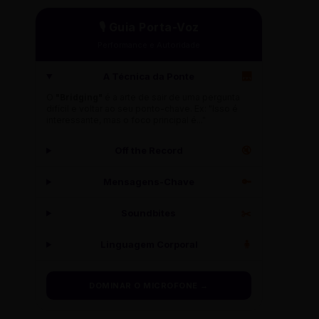
CS MARIANO DE ABREU
🎙️ Guia Porta-Voz
RUA MARIANO DE ABREU, 10
Performance e Autoridade
DISTRITO: LESTE
A Técnica da Ponte
🌉
O
"Bridging"
é a arte de sair de uma pergunta
CS MILIONÁRIOS
difícil e voltar ao seu ponto-chave. Ex: "Isso é
interessante, mas o foco principal é..."
RUA MILIONÁRIOS, 50
DISTRITO: BARREIRO
Off the Record
🔇
Mensagens-Chave
🔑
CS MINAS CAIXA
RUA MINAS CAIXA, 12
Soundbites
✂️
DISTRITO: VENDA NOVA
Linguagem Corporal
🧍
CS MODERNO
DOMINAR O MICROFONE →
RUA MODERNO
DISTRITO: BARREIRO