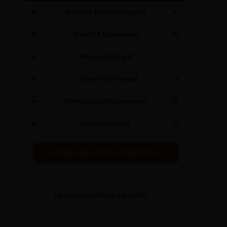
Hermes (O Mensageiro)
🪽
RUA MANTIQUEIRA, 100
DISTRITO: VENDA NOVA
Atena (A Sabedoria)
🦉
Narciso (O Ego)
✨
CS MARAVILHA
RUA MARAVILHA, 15
Cronos (O Tempo)
⏳
DISTRITO: NOROESTE
Dionísio (O Entusiasmo)
🍇
CS MARIA HELENA
Caos (O Início)
🌀
RUA MARIA HELENA, 120
DISTRITO: VENDA NOVA
ACESSAR BIBLIOTECA COMPLETA →
CS MARIA TERESA
RUA MARIA TERESA, 45
GLOSSÁRIO MÍDIA TRAINING
DISTRITO: NORTE