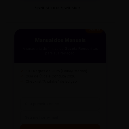
MANUAL DOS MANUAIS 2
CS LAGOINHA
RUA LAGOINHA, 12
DISTRITO: NOROESTE
GRÁTIS
Manual dos Manuais
CS LARANJEIRAS
A curadoria definitiva da
Gazeta Reescritas
RUA LARANJEIRAS, 50
para sua redação.
DISTRITO: BARREIRO
✓
50+ Regras de Ouro (Folha/Estadão)
✓
Guia de Ética e Conduta 2026
CS LEONINA
✓
Checklist "Antifake" de Edição
RUA LEONINA, 120
DISTRITO: OESTE
CS LETÍCIA
RUA LETÍCIA, 45
DISTRITO: VENDA NOVA