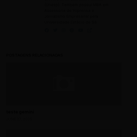
(Unesp). Também possui MBA em
Assessoria de Imprensa e
Jornalismo Empresarial pela
CS AREIA BRANCA
Universidade Estácio de Sá.
RUA JOSÉ OLIVEIRA, 450
DISTRITO: VENDA NOVA
CS BALNEÁRIO
POSTAGENS RELACIONADAS
RUA JOSÉ GOMES DOMINGUES, 550
DISTRITO: PAMPULHA
CS BARREIRO
AV. SINFRÔNIO BROCHADO, 1205
DISTRITO: BARREIRO
teste gemini
JUNE 27, 2026
CS BELA VISTA
RUA BELA VISTA, 40