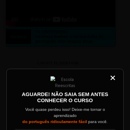
TV SINTETIZADO
Conheça melhor a norma culta do
DESTAQUE
português com muitas dicas.
LAYOUT PLAYER DOIS
×
CATEGORIA
Título do Painel
AGUARDE! NÃO SAIA SEM ANTES
CONHECER O CURSO
Descrição longa do evento.
ESCOLA REESCRITAS
Você quase perdeu isso! Deixe-me tornar o
Aula: Português Superfácil
aprendizado
Data / Horário
Localização
do português ridiculamente fácil
para você.
Sábado, 28 Out | 20:48
The Big Apple Cinema