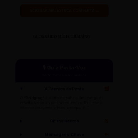
ACESSAR BIBLIOTECA COMPLETA →
GLOSSÁRIO MÍDIA TRAINING
🎙️ Guia Porta-Voz
Performance e Autoridade
A Técnica da Ponte
🌉
O
"Bridging"
é a arte de sair de uma pergunta
difícil e voltar ao seu ponto-chave. Ex: "Isso é
interessante, mas o foco principal é..."
Off the Record
🔇
Mensagens-Chave
🔑