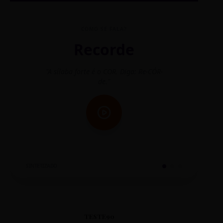
COMO SE FALA?
Recorde
"A sílaba forte é o COR. Diga: Re-CÓR-
"O
de."
SINTETIZADO
TESTE90