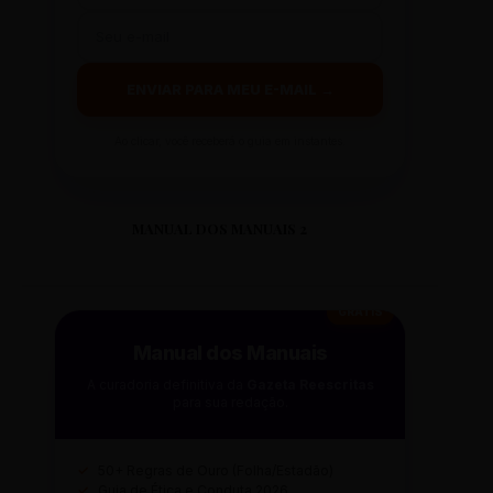
ENVIAR PARA MEU E-MAIL →
Ao clicar, você receberá o guia em instantes.
MANUAL DOS MANUAIS 2
GRÁTIS
Manual dos Manuais
A curadoria definitiva da
Gazeta Reescritas
para sua redação.
✓
50+ Regras de Ouro (Folha/Estadão)
✓
Guia de Ética e Conduta 2026