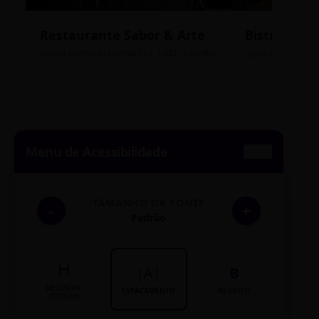
Restaurante Sabor & Arte
Bistrô Cent
Rua Bernardo Guimarães, 1200 - Lourdes
Av. João Pinheir
Menu de Acessibilidade
TAMANHO DA FONTE
-
+
Padrão
H
|A|
B
DESTACAR
ESPAÇAMENTO
NEGRITO
TÍTULOS