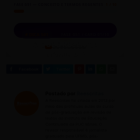
FASE 051 — CONCEITO E TERMOS REGENTES
1 / 10
⏮
◀
🎲
▶
⏭
O que é Regência
# DICA 501
FASE 051 / CARD 01/10
Nominal?
O QUE É REGÊNCIA
NOMINAL?
É a relação de dependência estabelecida entre um
nome regente (substantivo, adjetivo ou advérbio)
Clique no card para revelar o conteúdo
e o seu termo regido, por meio de uma
preposição.
EXEMPLO PRÁTICO:
Postado por
Reescritas
Ele demonstrou amor à (a + a) pátria.
A Reescritas foi criada em 2013 por
meio das profícuas aulas do curso
de pós-graduação em revisão de
textos do Instituto de Educação
Continuada da PUC Minas. O
revisor responsável é jornalista
graduado pela UFMG, pós-