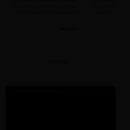
brasileira do século XIX. Essencial
que celebra o folclo
para entender a ironia machadiana.
popular do nosso S
Detalhes →
Machado de Assis
Filme/Teatro
LAYOUT 03
● TRANSMISSÃO CORPORATIVA
ID: 2026-MINERAL