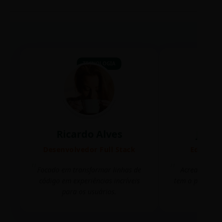
TECNOLOGIA
Ricardo Alves
Juli
Desenvolvedor Full Stack
Editora 
Focado em transformar linhas de
Acredito que
código em experiências incríveis
tem o poder de
para os usuários.
mudar 