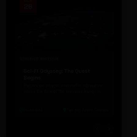
OCT
NOV
28
14
SCIENCE FICTION
FUTUR
Sci-Fi Odyssey: The Quest
Neon
Begins
203
Embark on an epic interstellar adventure
Explor
where the fate of the universe hangs in
cibern
the balance. Prepare to be transported...
intelig
20:48 BRT
The Big Apple Cinema
19:30 