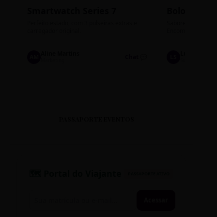
Smartwatch Series 7
Bolos de P
Perfeito estado, com 3 pulseiras extras e
Sabores: Ninho com
carregador original.
Encomendas até qu
Aline Martins
Lucas Silva
AM
Chat 💬
LS
Marketing
Suporte TI
PASSAPORTE EVENTOS
🗺️ Portal do Viajante
PASSAPORTE ATIVO
Acessar