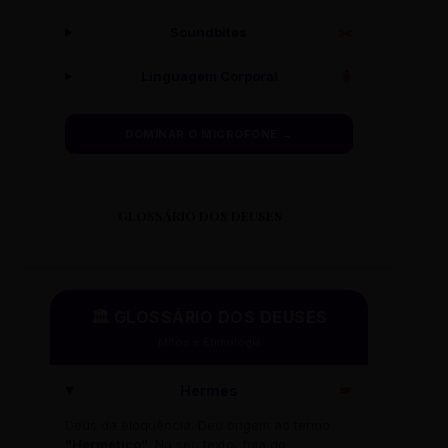
Soundbites
✂️
Linguagem Corporal
🧍
DOMINAR O MICROFONE →
GLOSSÁRIO DOS DEUSES
🏛️ GLOSSÁRIO DOS DEUSES
Mitos e Etimologia
Hermes
🪽
Deus da eloquência. Deu origem ao termo
"Hermético"
. No seu texto, fuja do