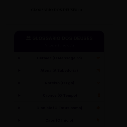
GLOSSÁRIO DOS DEUSES 01
🏛️ GLOSSÁRIO DOS DEUSES
Mitos e Etimologia
Hermes (O Mensageiro)
🪽
Atena (A Sabedoria)
🦉
Narciso (O Ego)
✨
Cronos (O Tempo)
⏳
Dionísio (O Entusiasmo)
🍇
Caos (O Início)
🌀