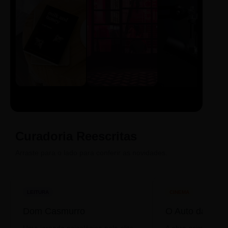
LIVRO
CINE
PODCAST
Sintetizado
Auto da
ECA Digital
Compadecida
Curadoria Reescritas
Arraste para o lado para conferir as novidades.
LEITURA
CINEMA
Dom Casmurro
O Auto da Com
Uma jornada psicológica pela elite
A obra-prima de A