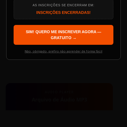
00:00
00:00
AS INSCRIÇÕES SE ENCERRAM EM:
Programação do Evento
INSCRIÇÕES ENCERRADAS!
SIM! QUERO ME INSCREVER AGORA —
Palestrantes Confirmados
GRATUITO →
Não, obrigado, prefiro não aprender de forma fácil
TESTE NOVO PLAYER
Resgatar Ingresso Grátis
AUDIO PLAYER
Arquivo de Áudio MP3