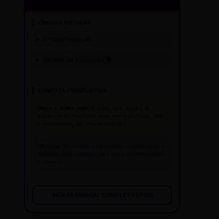
LÍNGUA & PRECISÃO
O "Que"ísmo ✍️
Verbos de Elocução 🗣️
CONDUTA JORNALÍSTICA
Ouvir o outro lado:
É regra, não opção. A
ausência de resposta deve ser registrada:
"Até
o fechamento, não houve retorno."
Off total:
Se a fonte pediu sigilo, a identidade é
sagrada. Mas cuidado: não deixe a fonte pautar
o veículo.
BAIXAR MANUAL COMPLETO (.PDF)