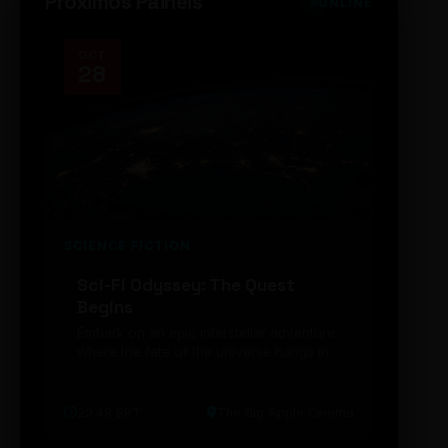
Próximos Painéis
ONLINE
OCT
NOV
28
14
SCIENCE FICTION
FUTUR
Sci-Fi Odyssey: The Quest
Neon
Begins
203
Embark on an epic interstellar adventure
Explor
where the fate of the universe hangs in
cibern
the balance. Prepare to be transported...
intelig
20:48 BRT
The Big Apple Cinema
19:30 