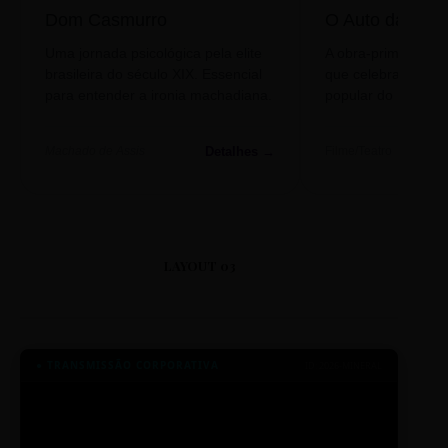
Dom Casmurro
O Auto da Com
Uma jornada psicológica pela elite
A obra-prima de A
brasileira do século XIX. Essencial
que celebra o folclo
para entender a ironia machadiana.
popular do nosso S
Detalhes →
Machado de Assis
Filme/Teatro
LAYOUT 03
● TRANSMISSÃO CORPORATIVA
ID: 2026-MINERAL