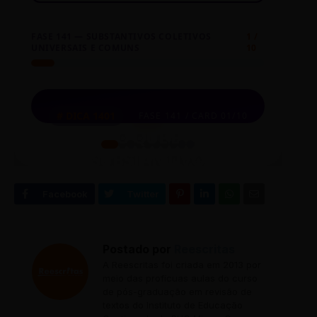
FASE 141 — SUBSTANTIVOS COLETIVOS
1 /
UNIVERSAIS E COMUNS
10
⏮
◀
🎲
▶
⏭
O que é Substantivo
# DICA 1401
FASE 141 / CARD 01/10
Coletivo?
O QUE É
SUBSTANTIVO
É o substantivo que, mesmo grafado na forma
singular, designa conceitualmente um conjunto de
COLETIVO?
seres ou objetos da mesma espécie.
Clique no card para revelar o conteúdo
EXEMPLO PRÁTICO:
A constelação (conjunto de estrelas)
Postado por
Reescritas
brilhava intensamente.
A Reescritas foi criada em 2013 por
meio das profícuas aulas do curso
de pós-graduação em revisão de
textos do Instituto de Educação