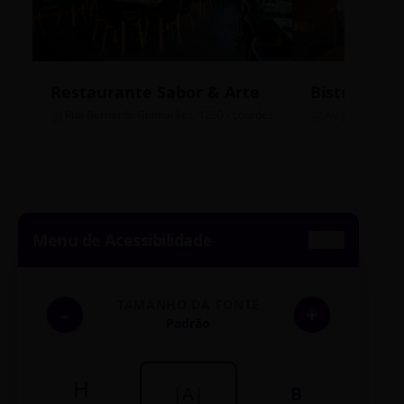
Restaurante Sabor & Arte
Bistrô Cent
Rua Bernardo Guimarães, 1200 - Lourdes
Av. João Pinheir
Menu de Acessibilidade
TAMANHO DA FONTE
-
+
Padrão
H
|A|
B