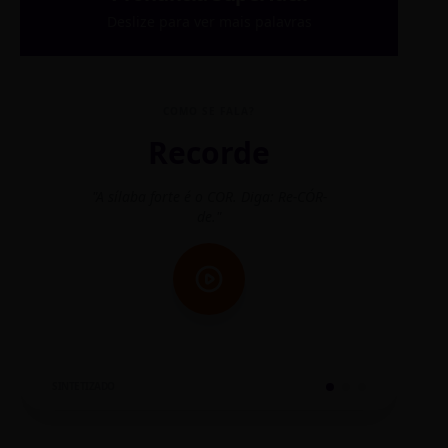
Deslize para ver mais palavras
COMO SE FALA?
Recorde
"A sílaba forte é o COR. Diga: Re-CÓR-
"O
de."
SINTETIZADO