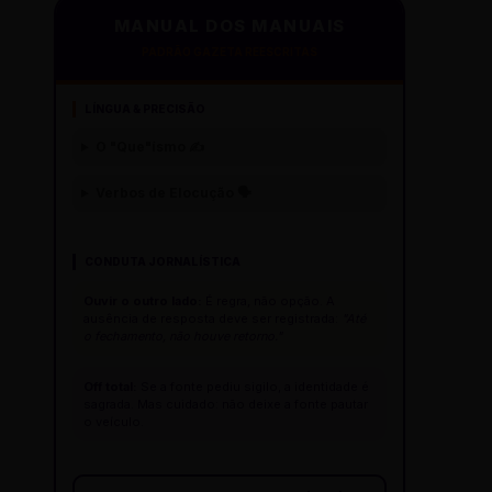
MANUAL DOS MANUAIS
PADRÃO GAZETA REESCRITAS
LÍNGUA & PRECISÃO
O "Que"ísmo ✍️
Verbos de Elocução 🗣️
CONDUTA JORNALÍSTICA
Ouvir o outro lado:
É regra, não opção. A
ausência de resposta deve ser registrada:
"Até
o fechamento, não houve retorno."
Off total:
Se a fonte pediu sigilo, a identidade é
sagrada. Mas cuidado: não deixe a fonte pautar
o veículo.