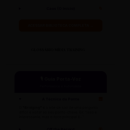
Caos (O Início)
🌀
ACESSAR BIBLIOTECA COMPLETA →
GLOSSÁRIO MÍDIA TRAINING
🎙️ Guia Porta-Voz
Performance e Autoridade
A Técnica da Ponte
🌉
O
"Bridging"
é a arte de sair de uma pergunta
difícil e voltar ao seu ponto-chave. Ex: "Isso é
interessante, mas o foco principal é..."
Off the Record
🔇