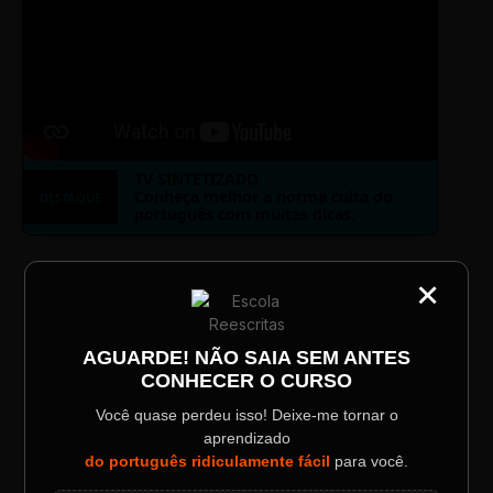
TV SINTETIZADO
Conheça melhor a norma culta do
DESTAQUE
português com muitas dicas.
×
CATEGORIA
LAYOUT PLAYER DOIS
Título do Painel
AGUARDE! NÃO SAIA SEM ANTES
CONHECER O CURSO
Descrição longa do evento.
Você quase perdeu isso! Deixe-me tornar o
aprendizado
ESCOLA REESCRITAS
Data / Horário
Localização
do português ridiculamente fácil
para você.
Sábado, 28 Out | 20:48
The Big Apple Cinema