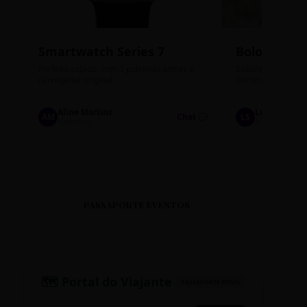
Smartwatch Series 7
Bolos de P
Perfeito estado, com 3 pulseiras extras e
Sabores: Ninho com
carregador original.
Encomendas até qu
Aline Martins
Lucas Silva
AM
Chat 💬
LS
Marketing
Suporte TI
PASSAPORTE EVENTOS
🗺️ Portal do Viajante
PASSAPORTE ATIVO