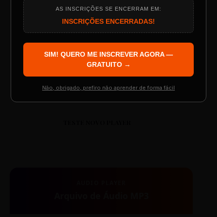
Aula: Português Superfácil
AS INSCRIÇÕES SE ENCERRAM EM:
Programação do Evento
INSCRIÇÕES ENCERRADAS!
00:00
00:00
SIM! QUERO ME INSCREVER AGORA —
Palestrantes Confirmados
GRATUITO →
Não, obrigado, prefiro não aprender de forma fácil
Resgatar Ingresso Grátis
TESTE NOVO PLAYER
AUDIO PLAYER
Arquivo de Áudio MP3