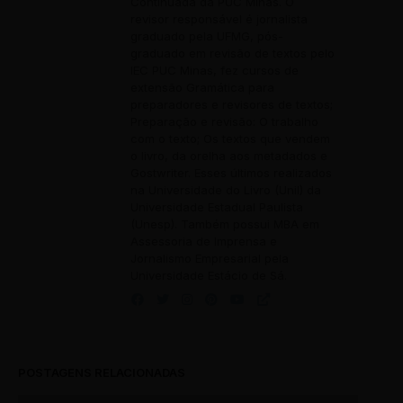
Continuada da PUC Minas. O
revisor responsável é jornalista
graduado pela UFMG, pós-
graduado em revisão de textos pelo
IEC PUC Minas, fez cursos de
extensão Gramática para
preparadores e revisores de textos;
Preparação e revisão: O trabalho
com o texto; Os textos que vendem
o livro, da orelha aos metadados e
Gostwriter. Esses últimos realizados
na Universidade do Livro (Unil) da
Universidade Estadual Paulista
(Unesp). Também possui MBA em
Assessoria de Imprensa e
Jornalismo Empresarial pela
Universidade Estácio de Sá.
POSTAGENS RELACIONADAS