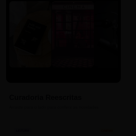
LIVRO
CINE
PODCAST
Sintetizado
Auto da
ECA Digital
Compadecida
Curadoria Reescritas
Arraste para o lado para conferir as novidades.
LEITURA
CINEMA