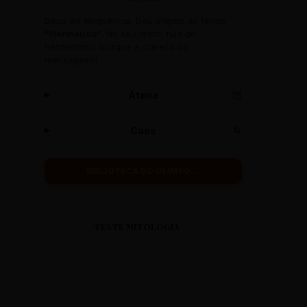
Deus da eloquência. Deu origem ao termo
"Hermético"
. No seu texto, fuja do
hermetismo: busque a clareza do
mensageiro!
Atena
🦉
Caos
🌀
BIBLIOTECA DO OLIMPO →
TESTE MITOLOGIA