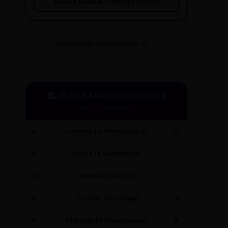
BAIXAR MANUAL COMPLETO (.PDF)
GLOSSÁRIO DOS DEUSES 01
🏛️ GLOSSÁRIO DOS DEUSES
Mitos e Etimologia
Hermes (O Mensageiro)
🪽
Atena (A Sabedoria)
🦉
Narciso (O Ego)
✨
Cronos (O Tempo)
⏳
Dionísio (O Entusiasmo)
🍇