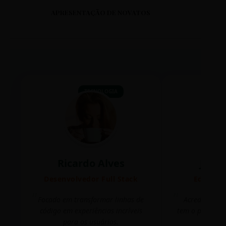
APRESENTAÇÃO DE NOVATOS
TECNOLOGIA
Ricardo Alves
Juli
Desenvolvedor Full Stack
Editora 
Focado em transformar linhas de
Acredito que
código em experiências incríveis
tem o poder de
para os usuários.
mudar 