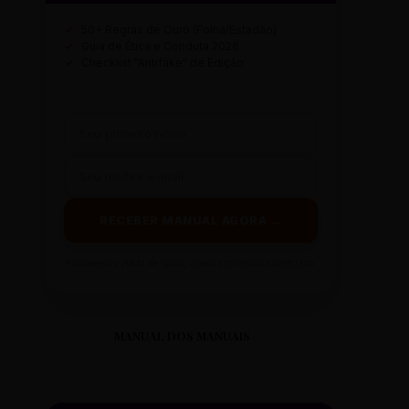
✓
50+ Regras de Ouro (Folha/Estadão)
✓
Guia de Ética e Conduta 2026
✓
Checklist "Antifake" de Edição
RECEBER MANUAL AGORA →
Prometemos: nada de spam, apenas conteúdo sintetizado.
MANUAL DOS MANUAIS