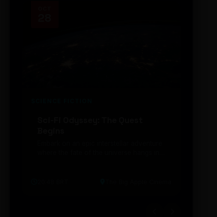
OCT
NOV
28
14
SCIENCE FICTION
FUTUR
Sci-Fi Odyssey: The Quest
Neon
Begins
203
Embark on an epic interstellar adventure
Explor
where the fate of the universe hangs in
cibern
the balance. Prepare to be transported...
intelig
20:48 BRT
The Big Apple Cinema
19:30 