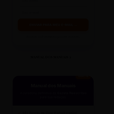
ENVIAR PARA MEU E-MAIL →
Ao clicar, você receberá o guia em instantes.
MANUAL DOS MANUAIS 2
GRÁTIS
Manual dos Manuais
A curadoria definitiva da
Gazeta Reescritas
para sua redação.
✓
50+ Regras de Ouro (Folha/Estadão)