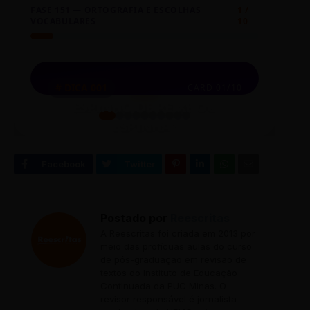
FASE 151 — ORTOGRAFIA E ESCOLHAS
1 /
VOCABULARES
10
⏮
◀
🎲
▶
⏭
Espinho de peixe ou
# DICA 001
CARD 01/10
APLICAÇÃO PRÁTICA:
Espinha?
ESPINHO DE PEIXE OU
Engoliu uma espinha de peixe durante
ESPINHA?
o almoço.
O esqueleto dos peixes é composto por
Clique no card para revelar o conteúdo
'espinhas'. A palavra 'espinho' refere-se às
estruturas pontiagudas de vegetais (como nas
roseiras).
Postado por
Reescritas
A Reescritas foi criada em 2013 por
meio das profícuas aulas do curso
de pós-graduação em revisão de
textos do Instituto de Educação
Continuada da PUC Minas. O
revisor responsável é jornalista