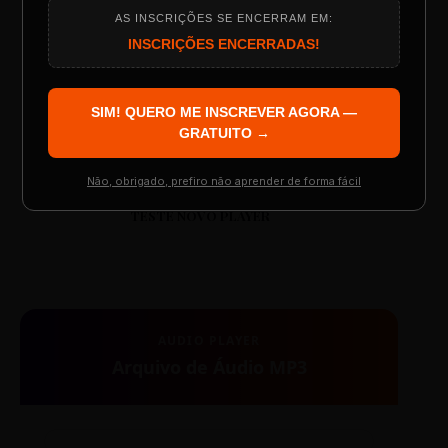
AS INSCRIÇÕES SE ENCERRAM EM:
00:00
00:00
Programação do Evento
INSCRIÇÕES ENCERRADAS!
SIM! QUERO ME INSCREVER AGORA —
Palestrantes Confirmados
GRATUITO →
Não, obrigado, prefiro não aprender de forma fácil
Resgatar Ingresso Grátis
TESTE NOVO PLAYER
AUDIO PLAYER
Arquivo de Áudio MP3