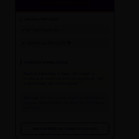
PADRÃO GAZETA REESCRITAS
LÍNGUA & PRECISÃO
O "Que"ísmo ✍️
Verbos de Elocução 🗣️
CONDUTA JORNALÍSTICA
Ouvir o outro lado:
É regra, não opção. A
ausência de resposta deve ser registrada:
"Até
o fechamento, não houve retorno."
Off total:
Se a fonte pediu sigilo, a identidade é
sagrada. Mas cuidado: não deixe a fonte pautar
o veículo.
BAIXAR MANUAL COMPLETO (.PDF)