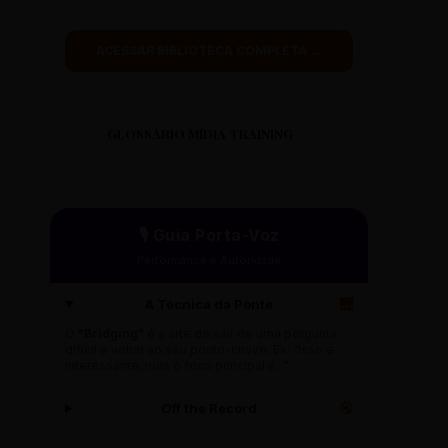
ACESSAR BIBLIOTECA COMPLETA →
GLOSSÁRIO MÍDIA TRAINING
🎙️ Guia Porta-Voz
Performance e Autoridade
A Técnica da Ponte
🌉
O
"Bridging"
é a arte de sair de uma pergunta
difícil e voltar ao seu ponto-chave. Ex: "Isso é
interessante, mas o foco principal é..."
Off the Record
🔇