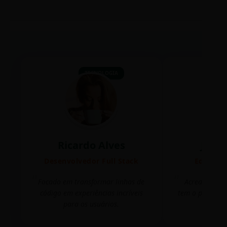
TECNOLOGIA
Ricardo Alves
Juli
Desenvolvedor Full Stack
Editora 
Focado em transformar linhas de
Acredito que
código em experiências incríveis
tem o poder de
para os usuários.
mudar 