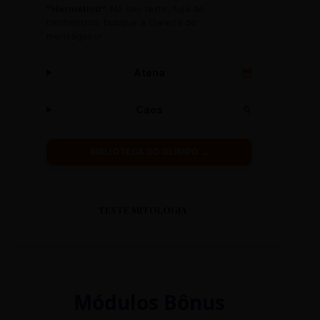
"Hermético"
. No seu texto, fuja do
hermetismo: busque a clareza do
mensageiro!
Atena
🦉
Caos
🌀
BIBLIOTECA DO OLIMPO →
TESTE MITOLOGIA
Módulos Bônus