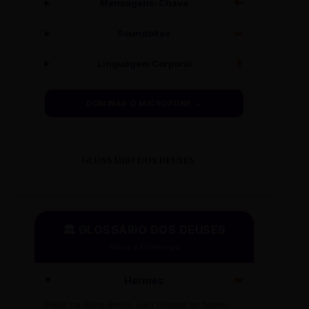
Mensagens-Chave
🔑
Soundbites
✂️
Linguagem Corporal
🧍
DOMINAR O MICROFONE →
GLOSSÁRIO DOS DEUSES
🏛️ GLOSSÁRIO DOS DEUSES
Mitos e Etimologia
Hermes
🪽
Deus da eloquência. Deu origem ao termo