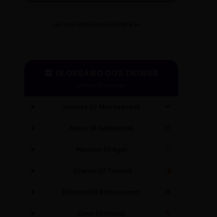
GLOSSÁRIO DOS DEUSES 01
🏛️ GLOSSÁRIO DOS DEUSES
Mitos e Etimologia
Hermes (O Mensageiro)
🪽
Atena (A Sabedoria)
🦉
Narciso (O Ego)
✨
Cronos (O Tempo)
⏳
Dionísio (O Entusiasmo)
🍇
Caos (O Início)
🌀