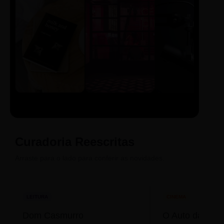
LIVRO
CINE
PODCAST
Sintetizado
Auto da
ECA Digital
Compadecida
Curadoria Reescritas
Arraste para o lado para conferir as novidades.
LEITURA
CINEMA
Dom Casmurro
O Auto da Com