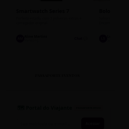
Smartwatch Series 7
Bolos de P
Perfeito estado, com 3 pulseiras extras e
Sabores: Ninho com
carregador original.
Encomendas até qu
Aline Martins
Lucas Silva
AM
Chat 💬
LS
Marketing
Suporte TI
PASSAPORTE EVENTOS
🗺️ Portal do Viajante
PASSAPORTE ATIVO
Acessar