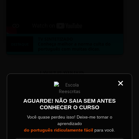
TV SINTETIZADO
Conheça melhor a norma culta do
DESTAQUE
português com muitas dicas.
LAYOUT PLAYER DOIS
×
CATEGORIA
Título do Painel
AGUARDE! NÃO SAIA SEM ANTES
CONHECER O CURSO
Descrição longa do evento.
ESCOLA REESCRITAS
Você quase perdeu isso! Deixe-me tornar o
aprendizado
Aula: Português Superfácil
Data / Horário
Localização
do português ridiculamente fácil
para você.
Sábado, 28 Out | 20:48
The Big Apple Cinema