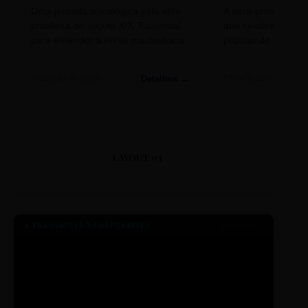
Uma jornada psicológica pela elite
A obra-prima de A
brasileira do século XIX. Essencial
que celebra o folclo
para entender a ironia machadiana.
popular do nosso S
Detalhes →
Machado de Assis
Filme/Teatro
LAYOUT 03
● TRANSMISSÃO CORPORATIVA
ID: 2026-MINERAL