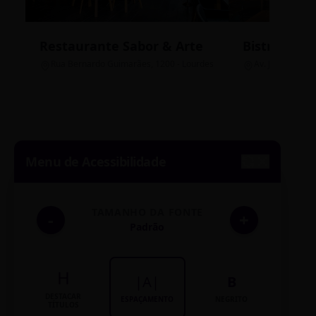
Restaurante Sabor & Arte
Bistrô Cent
Rua Bernardo Guimarães, 1200 - Lourdes
Av. João Pinheir
Menu de Acessibilidade
TAMANHO DA FONTE
-
+
Padrão
H
|A|
B
DESTACAR
ESPAÇAMENTO
NEGRITO
TÍTULOS