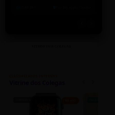
20:48 BRT
The Big Apple Cinema
19:30 
VITRINE DOS COLEGAS
CLASSIFICADOS INTERNOS
Vitrine dos Colegas
SEMINOVO
CASEIRO
R$ 450