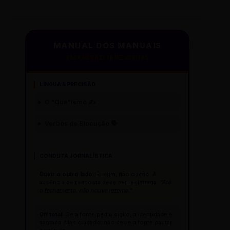
MANUAL DOS MANUAIS
PADRÃO GAZETA REESCRITAS
LÍNGUA & PRECISÃO
O "Que"ísmo ✍️
Verbos de Elocução 🗣️
CONDUTA JORNALÍSTICA
Ouvir o outro lado:
É regra, não opção. A
ausência de resposta deve ser registrada:
"Até
o fechamento, não houve retorno."
Off total:
Se a fonte pediu sigilo, a identidade é
sagrada. Mas cuidado: não deixe a fonte pautar