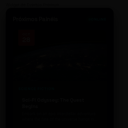
Widget de Eventos Premium
Próximos Painéis
ONLINE
OCT
NOV
28
14
SCIENCE FICTION
FUTUR
Sci-Fi Odyssey: The Quest
Neon
Begins
203
Embark on an epic interstellar adventure
Explor
where the fate of the universe hangs in
cibern
the balance. Prepare to be transported...
intelig