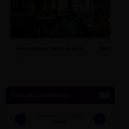
Restaurante Sabor & Arte
Bistrô Cent
Rua Bernardo Guimarães, 1200 - Lourdes
Av. João Pinheir
Menu de Acessibilidade
TAMANHO DA FONTE
-
+
Padrão