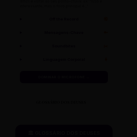
difícil e voltar ao seu ponto-chave. Ex: "Isso é
interessante, mas o foco principal é..."
Off the Record
🔇
Mensagens-Chave
🔑
Soundbites
✂️
Linguagem Corporal
🧍
DOMINAR O MICROFONE →
GLOSSÁRIO DOS DEUSES
🏛️ GLOSSÁRIO DOS DEUSES