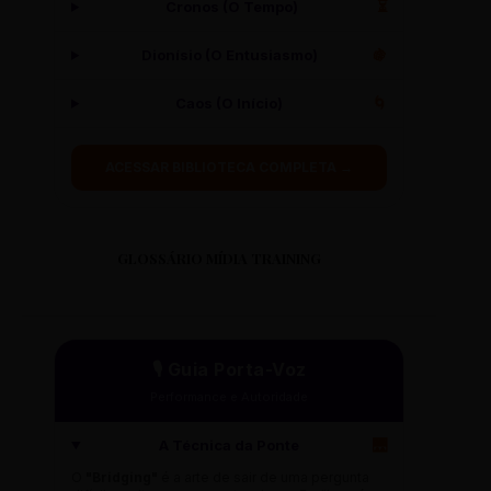
Cronos (O Tempo)
⏳
Dionísio (O Entusiasmo)
🍇
Caos (O Início)
🌀
ACESSAR BIBLIOTECA COMPLETA →
GLOSSÁRIO MÍDIA TRAINING
🎙️ Guia Porta-Voz
Performance e Autoridade
A Técnica da Ponte
🌉
O
"Bridging"
é a arte de sair de uma pergunta