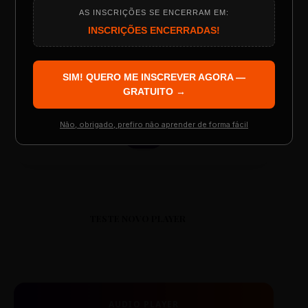
AS INSCRIÇÕES SE ENCERRAM EM:
ESCOLA REESCRITAS
Programação do Evento
INSCRIÇÕES ENCERRADAS!
Aula: Português Superfácil
SIM! QUERO ME INSCREVER AGORA —
00:00
00:00
Palestrantes Confirmados
GRATUITO →
Não, obrigado, prefiro não aprender de forma fácil
Resgatar Ingresso Grátis
TESTE NOVO PLAYER
AUDIO PLAYER