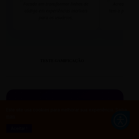
Focado em transformar linhas de
Acredito que
código em experiências incríveis
tem o poder de
para os usuários.
mudar 
TESTE GAMIFICAÇÃO
PORTAL DO ALUNO
Este site usa cookies para melhorar sua experiência.
Saiba
SINTETIZADO
mais
Aceitar !