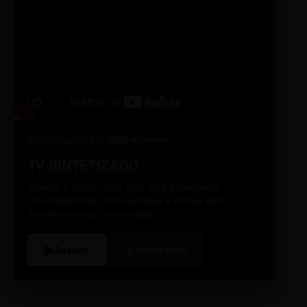
98% relevante
2026
A10
4K Ultra HD
TV SINTETIZADO
Domine a norma culta com uma experiência
cinematográfica. Dicas práticas e diretas para
transformar sua comunicação.
i
▶
Assistir
Saiba mais