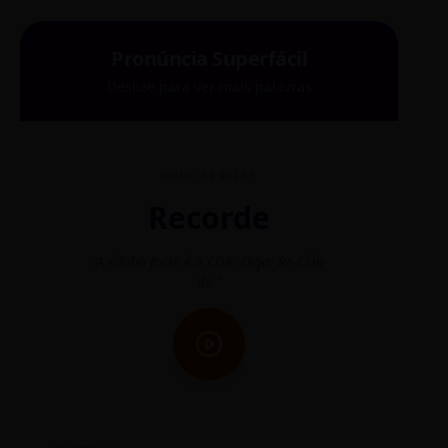
Pronúncia Superfácil
Deslize para ver mais palavras
COMO SE FALA?
Recorde
"A sílaba forte é o COR. Diga: Re-CÓR-
"O
de."