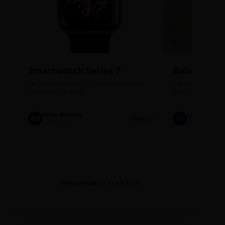
Smartwatch Series 7
Bolos de P
Perfeito estado, com 3 pulseiras extras e
Sabores: Ninho com
carregador original.
Encomendas até qu
Aline Martins
Lucas Silva
AM
Chat 💬
LS
Marketing
Suporte TI
PASSAPORTE EVENTOS