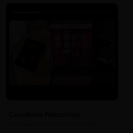
LIVRO
CINE
PODCAST
Sintetizado
Auto da
ECA Digital
Compadecida
Curadoria Reescritas
Arraste para o lado para conferir as novidades.