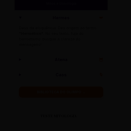
Mitos e Etimologia
Hermes
🪽
Deus da eloquência. Deu origem ao termo
"Hermético"
. No seu texto, fuja do
hermetismo: busque a clareza do
mensageiro!
Atena
🦉
Caos
🌀
BIBLIOTECA DO OLIMPO →
TESTE MITOLOGIA