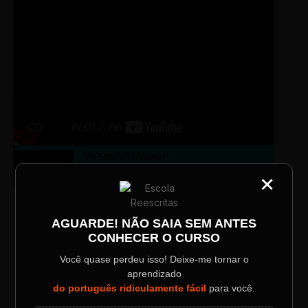
TV SINTETIZADO
Conheça melhor a norma culta do
DESTAQUE
×
português com muitas dicas.
CATEGORIA
Título do Painel
AGUARDE! NÃO SAIA SEM ANTES
LAYOUT PLAYER DOIS
CONHECER O CURSO
Descrição longa do evento.
Você quase perdeu isso! Deixe-me tornar o
aprendizado
Data / Horário
Localização
do português ridiculamente fácil
para você.
Sábado, 28 Out | 20:48
The Big Apple Cinema