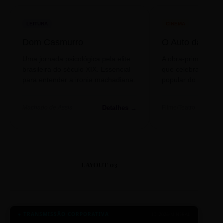
LEITURA
CINEMA
Dom Casmurro
O Auto da Com
Uma jornada psicológica pela elite
A obra-prima de A
brasileira do século XIX. Essencial
que celebra o folclo
para entender a ironia machadiana.
popular do nosso S
Detalhes →
Machado de Assis
Filme/Teatro
LAYOUT 03
● TRANSMISSÃO CORPORATIVA
ID: 2026-MINERAL