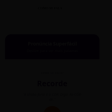
COMO SE FALA
Pronúncia Superfácil
Deslize para ver mais palavras
COMO SE FALA?
Recorde
"A sílaba forte é o COR. Diga: Re-CÓR-
"O
de."