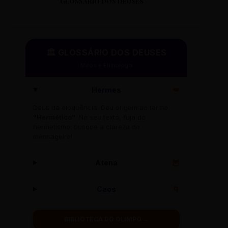
GLOSSÁRIO DOS DEUSES
🏛️ GLOSSÁRIO DOS DEUSES
Mitos e Etimologia
Hermes
🪽
Deus da eloquência. Deu origem ao termo
"Hermético"
. No seu texto, fuja do
hermetismo: busque a clareza do
mensageiro!
Atena
🦉
Caos
🌀
BIBLIOTECA DO OLIMPO →