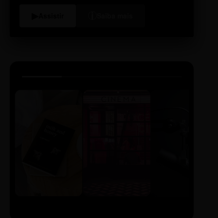
i
▶
Assistir
Saiba mais
LIVRO
CINE
PODCAST
Sintetizado
Auto da
ECA Digital