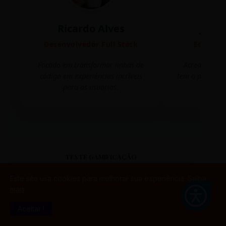
Ricardo Alves
Juli
Desenvolvedor Full Stack
Editora 
Focado em transformar linhas de
Acredito que
código em experiências incríveis
tem o poder de
para os usuários.
mudar 
TESTE GAMIFICAÇÃO
Este site usa cookies para melhorar sua experiência.
Saiba
mais
Aceitar !