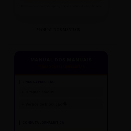
Prometemos: nada de spam, apenas conteúdo sintetizado.
MANUAL DOS MANUAIS
MANUAL DOS MANUAIS
PADRÃO GAZETA REESCRITAS
LÍNGUA & PRECISÃO
O "Que"ísmo ✍️
Verbos de Elocução 🗣️
CONDUTA JORNALÍSTICA