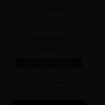
Atena (A Sabedoria)
🦉
Narciso (O Ego)
✨
Cronos (O Tempo)
⏳
Dionísio (O Entusiasmo)
🍇
Caos (O Início)
🌀
ACESSAR BIBLIOTECA COMPLETA →
GLOSSÁRIO MÍDIA TRAINING