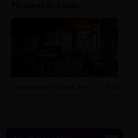
Parceiros da Região
5% OFF
Restaurante Sabor & Arte
Bistrô Cent
Rua Bernardo Guimarães, 1200 - Lourdes
Av. João Pinheir
Menu de Acessibilidade