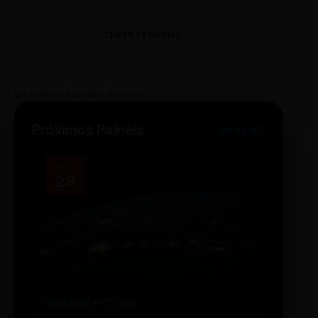
TESTE EVENTOS
Widget de Eventos Premium
Próximos Painéis
ONLINE
OCT
NOV
28
14
SCIENCE FICTION
FUTUR