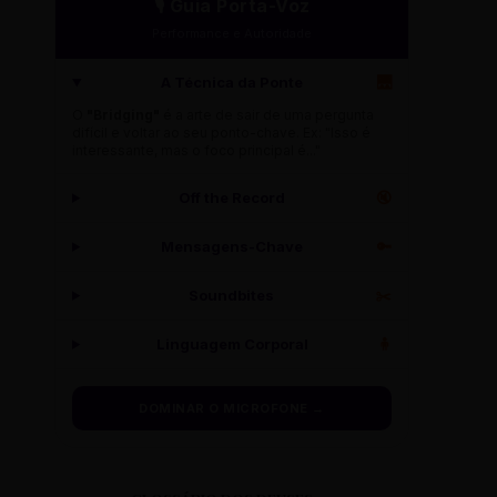
🎙️ Guia Porta-Voz
Performance e Autoridade
A Técnica da Ponte
🌉
O
"Bridging"
é a arte de sair de uma pergunta
difícil e voltar ao seu ponto-chave. Ex: "Isso é
interessante, mas o foco principal é..."
Off the Record
🔇
Mensagens-Chave
🔑
Soundbites
✂️
Linguagem Corporal
🧍
DOMINAR O MICROFONE →