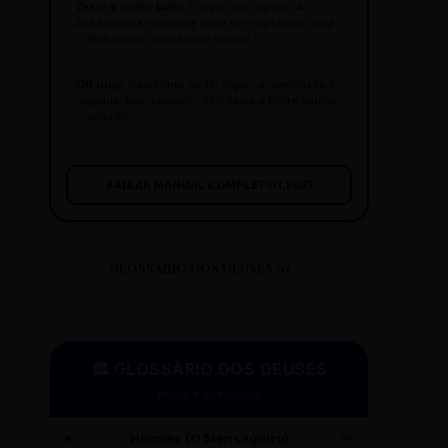
Ouvir o outro lado:
É regra, não opção. A
ausência de resposta deve ser registrada:
"Até
o fechamento, não houve retorno."
Off total:
Se a fonte pediu sigilo, a identidade é
sagrada. Mas cuidado: não deixe a fonte pautar
o veículo.
BAIXAR MANUAL COMPLETO (.PDF)
GLOSSÁRIO DOS DEUSES 01
🏛️ GLOSSÁRIO DOS DEUSES
Mitos e Etimologia
Hermes (O Mensageiro)
🪽