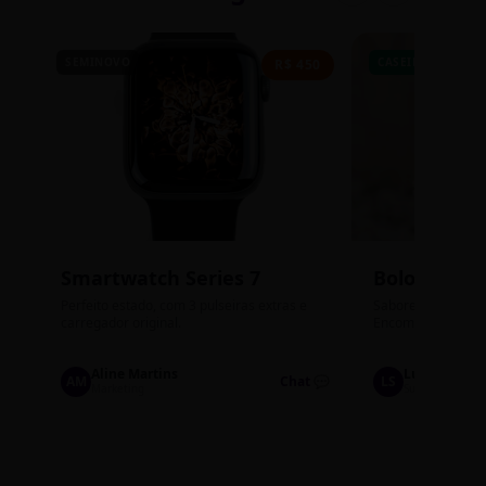
SEMINOVO
CASEIRO
R$ 450
Smartwatch Series 7
Bolos de P
Perfeito estado, com 3 pulseiras extras e
Sabores: Ninho com
carregador original.
Encomendas até qu
Aline Martins
Lucas Silva
AM
Chat 💬
LS
Marketing
Suporte TI