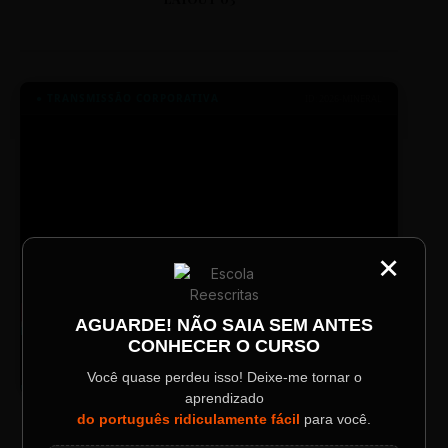
● TRANSMISSÃO CORPORATIVA
ID: 2026-MINERAL
×
CATEGORIA
Título do Painel
AGUARDE! NÃO SAIA SEM ANTES
TV SINTETIZADO
CONHECER O CURSO
Descrição longa do evento.
Conheça melhor a norma culta do
DESTAQUE
português com muitas dicas.
Você quase perdeu isso! Deixe-me tornar o
aprendizado
Data / Horário
Localização
do português ridiculamente fácil
para você.
Sábado, 28 Out | 20:48
The Big Apple Cinema