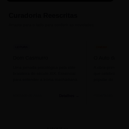
Compadecida
Curadoria Reescritas
Arraste para o lado para conferir as novidades.
LEITURA
CINEMA
Dom Casmurro
O Auto da Com
Uma jornada psicológica pela elite
A obra-prima de A
brasileira do século XIX. Essencial
que celebra o folclo
para entender a ironia machadiana.
popular do nosso S
Detalhes →
Machado de Assis
Filme/Teatro
LAYOUT 03