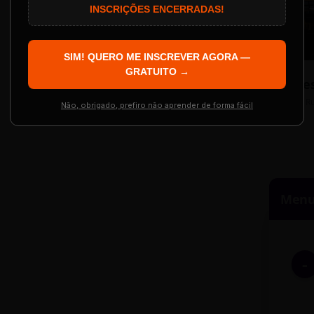
AS INSCRIÇÕES SE ENCERRAM EM:
INSCRIÇÕES ENCERRADAS!
Localização
The Big Apple Cinema
SIM! QUERO ME INSCREVER AGORA —
Re
 Evento
GRATUITO →
Resgatar Ingre
R
Não, obrigado, prefiro não aprender de forma fácil
Menu 
-