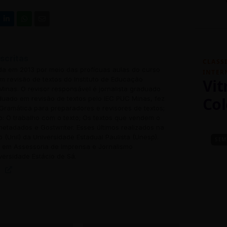
scritas
CLASS
ada em 2013 por meio das profícuas aulas do curso
INTER
 revisão de textos do Instituto de Educação
Vit
inas. O revisor responsável é jornalista graduado
Col
uado em revisão de textos pelo IEC PUC Minas, fez
Gramática para preparadores e revisores de textos;
o: O trabalho com o texto; Os textos que vendem o
 metadados e Gostwriter. Esses últimos realizados na
o (Unil) da Universidade Estadual Paulista (Unesp).
SEM
em Assessoria de Imprensa e Jornalismo
versidade Estácio de Sá.