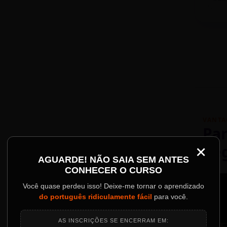
VANTA
Par
×
Re
Palestrantes Confir
AGUARDE! NÃO SAIA SEM ANTES
CONHECER O CURSO
ainel
Você quase perdeu isso! Deixe-me tornar o aprendizado
do português ridiculamente fácil
para você.
o evento.