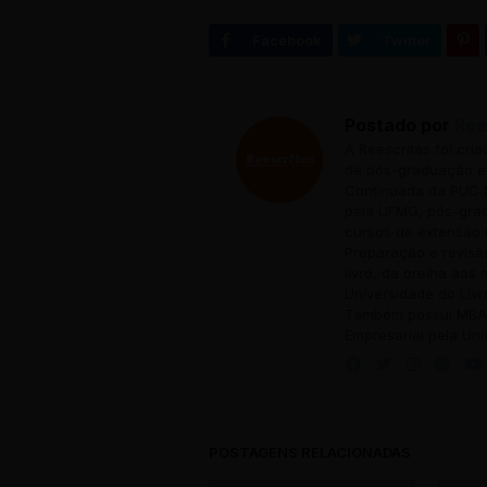
Postado por
Ree
A Reescritas foi cri
de pós-graduação em
Continuada da PUC M
pela UFMG, pós-grad
cursos de extensão 
Preparação e revisã
livro, da orelha aos
Universidade do Livr
Também possui MBA 
Empresarial pela Uni
POSTAGENS RELACIONADAS