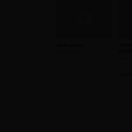
teste gemini
JOGO
CARDS
JUNE 27, 2026
JUNE 2
POST
0 Comments