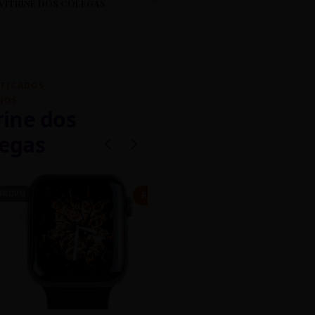
VITRINE DOS COLEGAS
IFICADOS
NOS
rine dos
egas
INOVO
CASEIRO
R$ 450