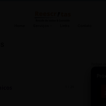
Home
Serviços
Links
Contato
ÊS
Widget d
Pró
micos
1 / 20