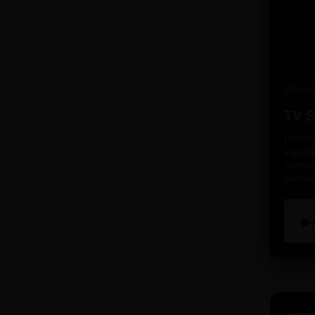
98% re
TV 
Domine
experi
prátic
comun
▶