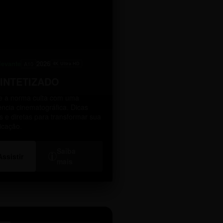
levante
2026
A10
4K Ultra HD
SINTETIZADO
 a norma culta com uma
ência cinematográfica. Dicas
as e diretas para transformar sua
icação.
Saiba
i
Assistir
mais