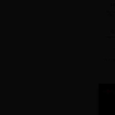
H
DESTA
TÍTU
CONTR
TV CO
SINT