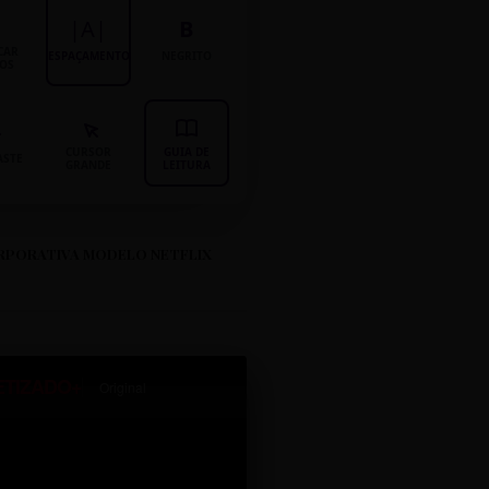
|A|
B
CAR
ESPAÇAMENTO
NEGRITO
LOS
CURSOR
GUIA DE
ASTE
GRANDE
LEITURA
RPORATIVA MODELO NETFLIX
ETIZADO+
Original