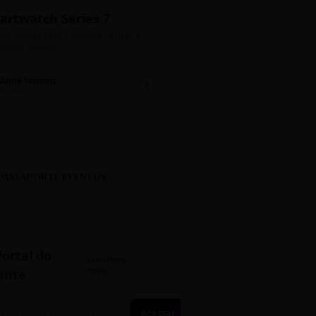
artwatch Series 7
Bolos de Pote G
ito estado, com 3 pulseiras extras e
Sabores: Ninho com Nutella 
gador original.
Encomendas até quinta!
Aline Martins
Lucas Silva
Chat 💬
LS
Marketing
Suporte TI
PASSAPORTE EVENTOS
Portal do
PASSAPORTE
ATIVO
ante
Acessar