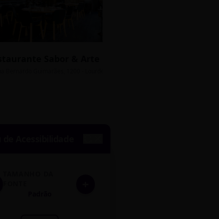
staurante Sabor & Arte
Bistrô Central
sso Grátis
ua Bernardo Guimarães, 1200 - Lourdes
Av. João Pinheiro, 450 - 
de Acessibilidade
TAMANHO DA
+
FONTE
Padrão