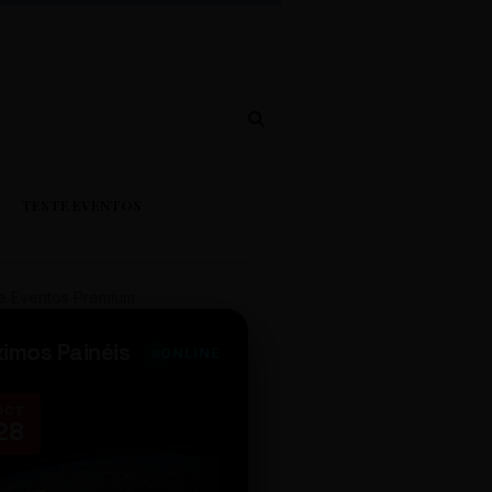
TESTE EVENTOS
e Eventos Premium
ximos Painéis
ONLINE
OCT
NOV
28
14