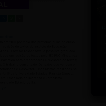
AL
ifica inicialmente. Em princípio
significa em tese.
HA
SC
ar
cusou. Em princípio,
Exemplo:
scritas
todos concordam.
ada em 2013 por meio das profícuas aulas do curso
 revisão de textos do Instituto de Educação
inas. O revisor responsável é jornalista graduado
i
uado em revisão de textos pelo IEC PUC Minas, fez
w
Gramática para preparadores e revisores de textos;
u
o: O trabalho com o texto; Os textos que vendem o
b
 metadados e Gostwriter. Esses últimos realizados na
t
o (Unil) da Universidade Estadual Paulista (Unesp).
em Assessoria de Imprensa e Jornalismo
versidade Estácio de Sá.