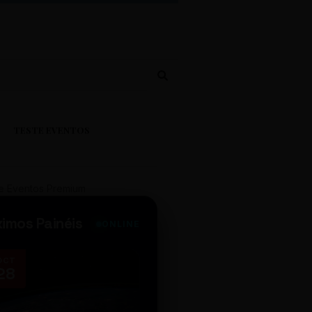
TESTE EVENTOS
e Eventos Premium
ximos Painéis
ONLINE
OCT
NOV
28
14