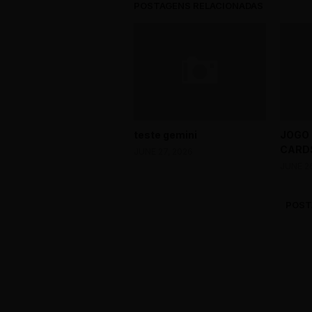
POSTAGENS RELACIONADAS
teste gemini
JOGO
CARDS
JUNE 27, 2026
JUNE 2
POST
0 Comments