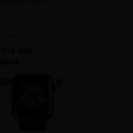
VITRINE DOS COLEGAS
IFICADOS
NOS
rine dos
egas
INOVO
CASEIRO
R$ 450