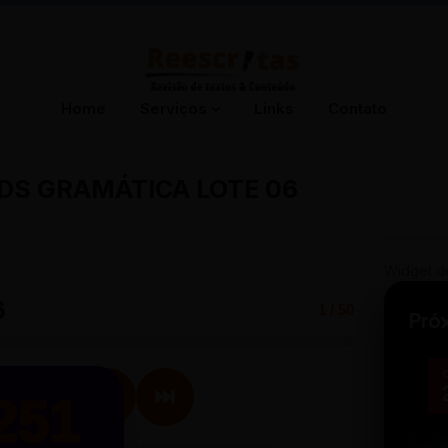
Home
Serviços
Links
Contato
DS GRAMÁTICA LOTE 06
Widget d
6
1 / 50
Pró
🎲
▶
⏭
251
ípio x Em princípio