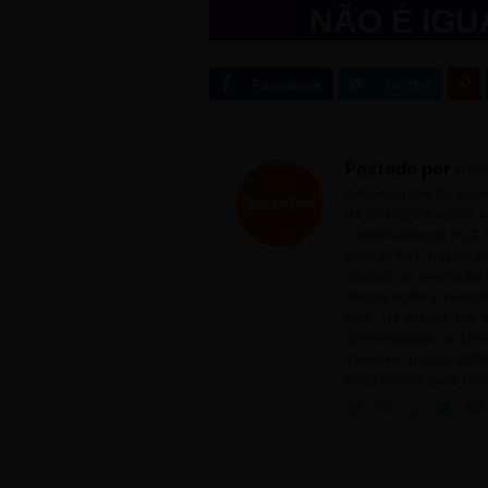
NÃO É IGU
A princípio sign
PEGADIN
↻ Clique para vir
A princípio, re
Postado por
Ree
A Reescritas foi cri
de pós-graduação em
Continuada da PUC M
pela UFMG, pós-grad
cursos de extensão 
Preparação e revisã
livro, da orelha aos
Universidade do Livr
Também possui MBA 
Empresarial pela Uni