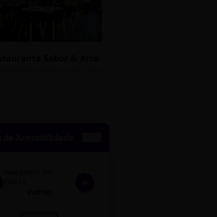
staurante Sabor & Arte
Bistrô Central
sso Grátis
ua Bernardo Guimarães, 1200 - Lourdes
Av. João Pinheiro, 450 - 
de Acessibilidade
TAMANHO DA
+
FONTE
Padrão