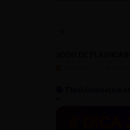
JOGO DE FLASHCAR
BY
REESCRITAS
-
JUNHO 23, 2026
📚 FlashGramática 0
⏮
◀
# DICA 
A princ