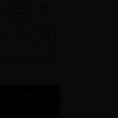
|A|
B
CAR
ESPAÇAMENTO
NEGRITO
LOS
CURSOR
GUIA DE
ASTE
GRANDE
LEITURA
RPORATIVA MODELO NETFLIX
ETIZADO+
Original