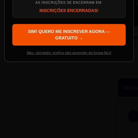
AS INSCRIÇÕES SE ENCERRAM EM:
INSCRIÇÕES ENCERRADAS!
Localização
The Big Apple Cinema
SIM! QUERO ME INSCREVER AGORA —
Re
 Evento
GRATUITO →
Resgatar Ingre
R
Não, obrigado, prefiro não aprender de forma fácil
Menu 
-