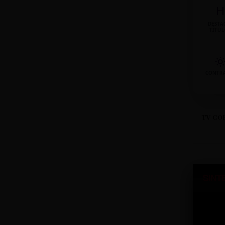
H
DESTA
TÍTU
CONTR
TV CO
SINT