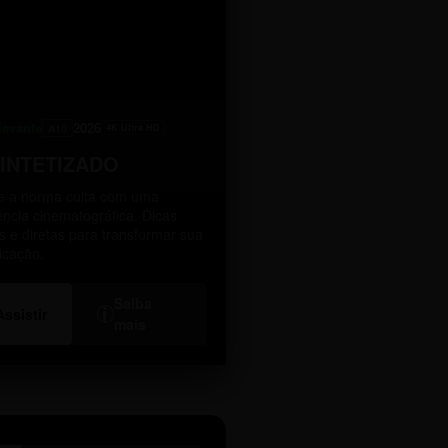
levante
2026
A10
4K Ultra HD
SINTETIZADO
 a norma culta com uma
ência cinematográfica. Dicas
as e diretas para transformar sua
icação.
Saiba
i
Assistir
mais