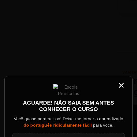
VANTA
Par
×
Re
Palestrantes Confir
AGUARDE! NÃO SAIA SEM ANTES
CONHECER O CURSO
ainel
Você quase perdeu isso! Deixe-me tornar o aprendizado
do português ridiculamente fácil
para você.
o evento.