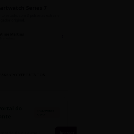
artwatch Series 7
Bolos de Pote G
ito estado, com 3 pulseiras extras e
Sabores: Ninho com Nutella 
gador original.
Encomendas até quinta!
Aline Martins
Lucas Silva
Chat 💬
LS
Marketing
Suporte TI
PASSAPORTE EVENTOS
Portal do
PASSAPORTE
ATIVO
ante
Acessar