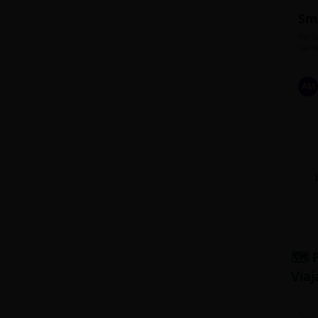
Sm
Perfe
carre
AM
🗺️ 
Viaj