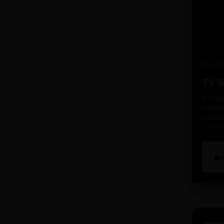
98% re
TV 
Domine
experi
prátic
comun
▶