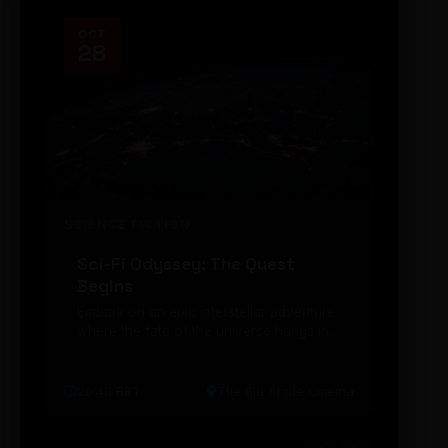
OCT
NOV
28
14
SCIENCE FICTION
FUTUR
Sci-Fi Odyssey: The Quest
Neon
Begins
203
Embark on an epic interstellar adventure
Explor
where the fate of the universe hangs in
cibern
the balance. Prepare to be transported...
intelig
20:48 BRT
The Big Apple Cinema
19:30 