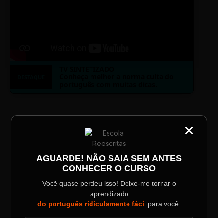
TV SINTETIZADO
Conheça melhor a norma culta do
DESTAQUE
português com muitas dicas.
LAYOUT PLAYER DOIS
×
CATEGORIA
Título do Painel
AGUARDE! NÃO SAIA SEM ANTES
CONHECER O CURSO
Descrição longa do evento.
Você quase perdeu isso! Deixe-me tornar o
ESCOLA REESCRITAS
aprendizado
Data / Horário
Localização
do português ridiculamente fácil
para você.
Aula: Português Superfácil
Sábado, 28 Out | 20:48
The Big Apple Cinema