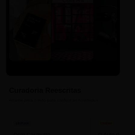
LIVRO
CINE
PODCAST
Sintetizado
Auto da
ECA Digital
Compadecida
Curadoria Reescritas
Arraste para o lado para conferir as novidades.
LEITURA
CINEMA
Dom Casmurro
O Auto da Com