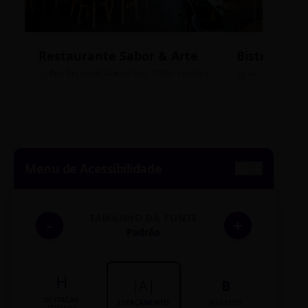
Restaurante Sabor & Arte
Bistrô Cent
Rua Bernardo Guimarães, 1200 - Lourdes
Av. João Pinheir
Menu de Acessibilidade
TAMANHO DA FONTE
-
+
Padrão
H
|A|
B
DESTACAR
ESPAÇAMENTO
NEGRITO