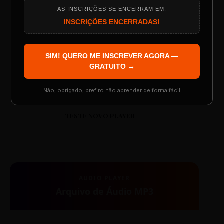
AS INSCRIÇÕES SE ENCERRAM EM:
Programação do Evento
00:00
00:00
INSCRIÇÕES ENCERRADAS!
SIM! QUERO ME INSCREVER AGORA —
Palestrantes Confirmados
GRATUITO →
Não, obrigado, prefiro não aprender de forma fácil
Resgatar Ingresso Grátis
TESTE NOVO PLAYER
AUDIO PLAYER
Arquivo de Áudio MP3