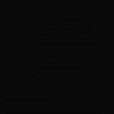
revisor responsável é jornalista
graduado pela UFMG, pós-
graduado em revisão de textos pelo
IEC PUC Minas, fez cursos de
extensão Gramática para
preparadores e revisores de textos;
Preparação e revisão: O trabalho
com o texto; Os textos que vendem
o livro, da orelha aos metadados e
Gostwriter. Esses últimos realizados
na Universidade do Livro (Unil) da
Universidade Estadual Paulista
(Unesp). Também possui MBA em
Assessoria de Imprensa e
Jornalismo Empresarial pela
Universidade Estácio de Sá.
POSTAGENS RELACIONADAS