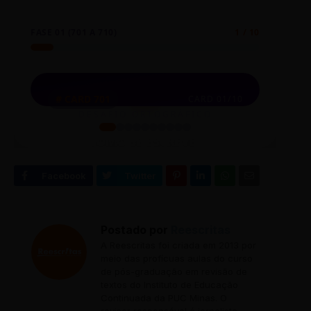
FASE 01 (701 A 710)
1 / 10
⏮
◀
🎲
▶
⏭
Para-brisa
# CARD 701
CARD 01/10
FIXAÇÃO RÁPIDA:
DESAFIO ORTOGRÁFICO
Uma pedra trincou o para-brisa do
Parabrisa
❌ Erro comum:
COMO SE ESCREVE?
carro.
Para-brisa
✅ Forma correta:
PARABRISA
💡 O Acordo Ortográfico manteve o hífen em
palavras compostas com o verbo 'para' cujo
Clique no card para revelar a forma correta
segundo termo exige autonomia fonética.
Postado por
Reescritas
A Reescritas foi criada em 2013 por
meio das profícuas aulas do curso
de pós-graduação em revisão de
textos do Instituto de Educação
Continuada da PUC Minas. O