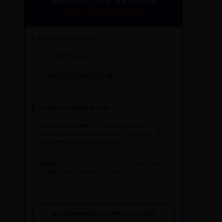
MANUAL DOS MANUAIS
PADRÃO GAZETA REESCRITAS
LÍNGUA & PRECISÃO
O "Que"ísmo ✍️
Verbos de Elocução 🗣️
CONDUTA JORNALÍSTICA
Ouvir o outro lado:
É regra, não opção. A
ausência de resposta deve ser registrada:
"Até
o fechamento, não houve retorno."
Off total:
Se a fonte pediu sigilo, a identidade é
sagrada. Mas cuidado: não deixe a fonte pautar
o veículo.
BAIXAR MANUAL COMPLETO (.PDF)