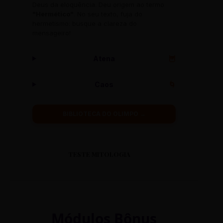
Deus da eloquência. Deu origem ao termo
"Hermético"
. No seu texto, fuja do
hermetismo: busque a clareza do
mensageiro!
Atena
🦉
Caos
🌀
BIBLIOTECA DO OLIMPO →
TESTE MITOLOGIA
Módulos Bônus