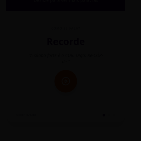
Deslize para ver mais palavras
COMO SE FALA?
Recorde
"A sílaba forte é o COR. Diga: Re-CÓR-
"O
de."
SINTETIZADO