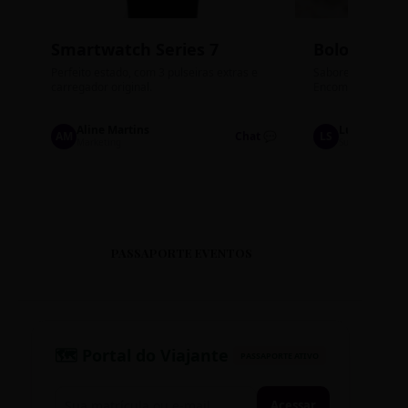
Smartwatch Series 7
Bolos de P
Perfeito estado, com 3 pulseiras extras e
Sabores: Ninho com
carregador original.
Encomendas até qu
Aline Martins
Lucas Silva
AM
Chat 💬
LS
Marketing
Suporte TI
PASSAPORTE EVENTOS
🗺️ Portal do Viajante
PASSAPORTE ATIVO
Acessar