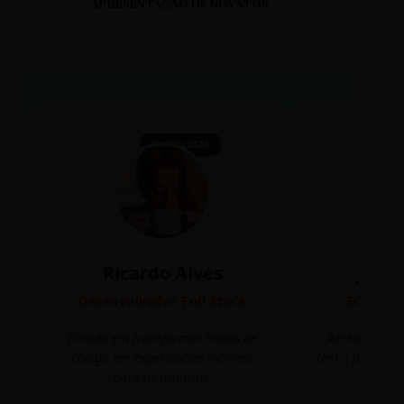
APRESENTAÇÃO DE NOVATOS
TECNOLOGIA
Ricardo Alves
Juli
Desenvolvedor Full Stack
Editora 
Focado em transformar linhas de
Acredito que
código em experiências incríveis
tem o poder de
para os usuários.
mudar 