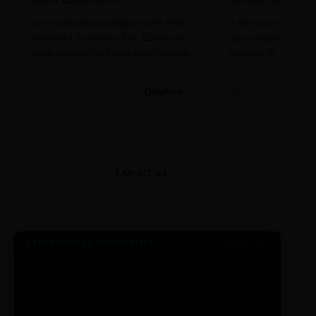
Uma jornada psicológica pela elite
A obra-prima de A
brasileira do século XIX. Essencial
que celebra o folclo
para entender a ironia machadiana.
popular do nosso S
Detalhes →
Machado de Assis
Filme/Teatro
LAYOUT 03
● TRANSMISSÃO CORPORATIVA
ID: 2026-MINERAL